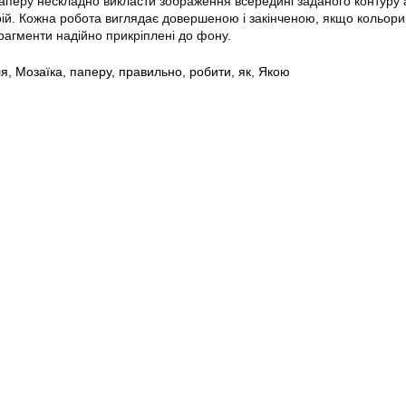
аперу нескладно викласти зображення всередині заданого контуру 
рій. Кожна робота виглядає довершеною і закінченою, якщо кольори 
рагменти надійно прикріплені до фону.
ля
,
Мозаїка
,
паперу
,
правильно
,
робити
,
як
,
Якою