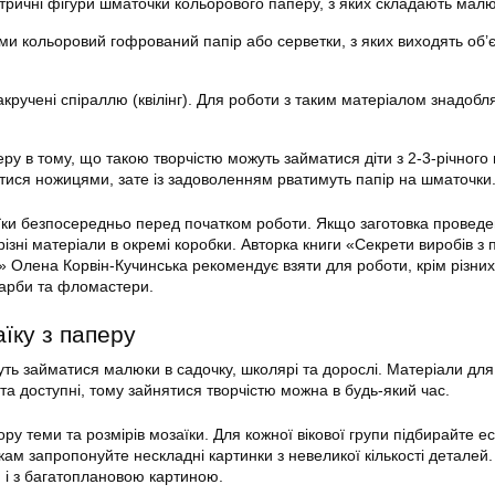
етричні фігури шматочки кольорового паперу, з яких складають мал
ми кольоровий гофрований папір або серветки, з яких виходять об’
кручені спіраллю (квілінг). Для роботи з таким матеріалом знадобл
ру в тому, що такою творчістю можуть займатися діти з 2-3-річного 
тися ножицями, зате із задоволенням рватимуть папір на шматочки
їки безпосередньо перед початком роботи. Якщо заготовка провед
 різні матеріали в окремі коробки. Авторка книги «Секрети виробів з 
» Олена Корвін-Кучинська рекомендує взяти для роботи, крім різних
фарби та фломастери.
їку з паперу
ть займатися малюки в садочку, школярі та дорослі. Матеріали для
 та доступні, тому зайнятися творчістю можна в будь-який час.
ру теми та розмірів мозаїки. Для кожної вікової групи підбирайте еск
кам запропонуйте нескладні картинки з невеликої кількості деталей
 і з багатоплановою картиною.