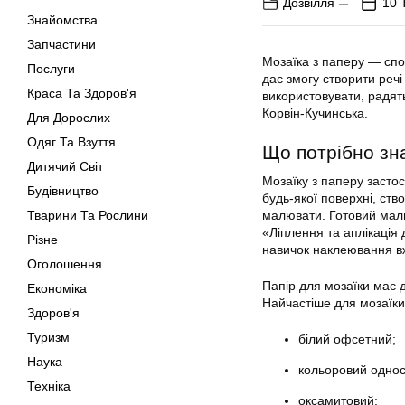
Дозвілля
10 
Знайомства
Запчастини
Мозаїка з паперу — спос
Послуги
дає змогу створити речі
Краса Та Здоров'я
використовувати, радят
Корвін-Кучинська.
Для Дорослих
Одяг Та Взуття
Що потрібно зна
Дитячий Світ
Мозаїку з паперу засто
Будівництво
будь-якої поверхні, ст
Тварини Та Рослини
малювати. Готовий малю
«Ліплення та аплікаці
Різне
навичок наклеювання вж
Оголошення
Папір для мозаїки має 
Економіка
Найчастіше для мозаїки
Здоров'я
Туризм
білий офсетний;
Наука
кольоровий однос
Техніка
оксамитовий;