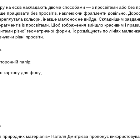
ру на ескіз накладають двома способами — з просвітами або без про
іше працювати без просвітів, наклеюючи фрагменти довільно. Дорос
переплутала кольори, інакше малюнок не вийде. Складнішим завдан
рагментів із просвітами. Щоб зображення вийшло красивим і прав
нтами різної геометричної форми. Їх розміщують по лініях малюнка
чуючи рівні просвіти.
:
торонній папір;
о картону для фону;
ж.
з природних матеріалів» Наталя Дмитрієва пропонує використовува