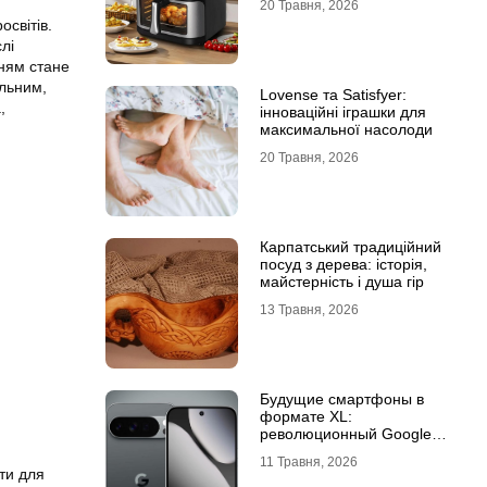
20 Травня, 2026
світів.
лі
ням стане
ильним,
Lovense та Satisfyer:
,
інноваційні іграшки для
максимальної насолоди
20 Травня, 2026
Карпатський традиційний
посуд з дерева: історія,
майстерність і душа гір
13 Травня, 2026
Будущие смартфоны в
формате XL:
революционный Google
Pixel 11 Pro XL
11 Травня, 2026
ти для