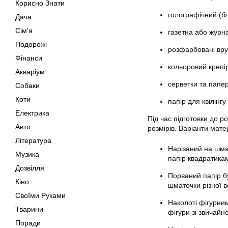
Корисно Знати
голографічний (бл
Дача
Сім'я
газетна або журна
Подорожі
розфарбовані вру
Фінанси
кольоровий крепі
Акваріум
серветки та папе
Собаки
Коти
папір для квілінгу
Електрика
Під час підготовки до 
Авто
розмірів. Варіанти мате
Література
Нарізаний на шма
Музика
папір квадратика
Дозвілля
Порваний папір б
Кіно
шматочки різної 
Своїми Руками
Наколоті фігурним
Тварини
фігури зі звичайн
Поради