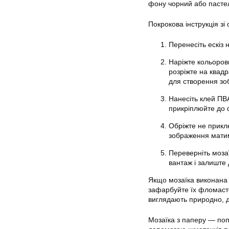
фону чорний або пастель
Покрокова інструкція зі
Перенесіть ескіз
Наріжте кольоров
розріжте на квадр
для створення зо
Нанесіть клей ПВА
прикріплюйте до 
Обріжте не прикл
зображення матим
Переверніть мозаї
вантаж і залиште
Якщо мозаїка виконана 
зафарбуйте їх фломасте
виглядають природно, д
Мозаїка з паперу — попу