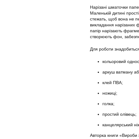
Нарізані шматочки папе
Маленькій дитині прост
стежать, щоб вона не 
викладання нарізаних ф
папір нарізають фрагме
створюють фон, забезпе
Для роботи знадобиться
кольоровий однос
аркуш ватману аб
клей ПВА;
ножиці;
голка;
простий олівець;
канцелярський ні
Авторка книги «Вироби 