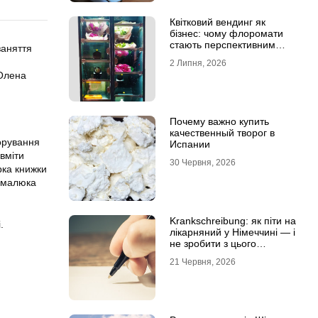
Квітковий вендинг як
бізнес: чому флоромати
стають перспективним
заняття
форматом продажу
2 Липня, 2026
 Олена
Почему важно купить
качественный творог в
корування
Испании
вміти
30 Червня, 2026
рка книжки
и малюка
Krankschreibung: як піти на
.
лікарняний у Німеччині — і
не зробити з цього
проблему
21 Червня, 2026