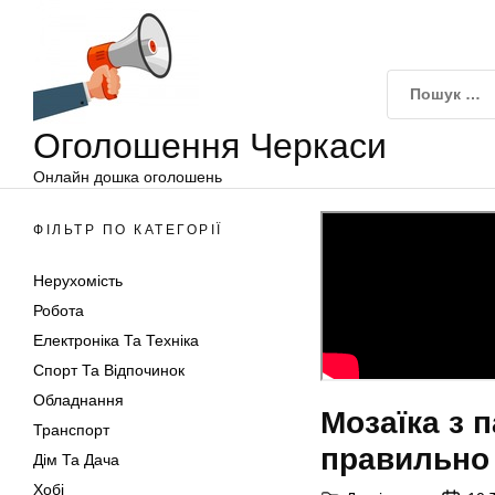
Оголошення
Перейти
Черкаси
до
вмісту
Оголошення Черкаси
Онлайн дошка оголошень
ФІЛЬТР ПО КАТЕГОРІЇ
Нерухомість
Робота
Електроніка Та Техніка
Спорт Та Відпочинок
Обладнання
Мозаїка з 
Транспорт
правильно
Дім Та Дача
Хобі