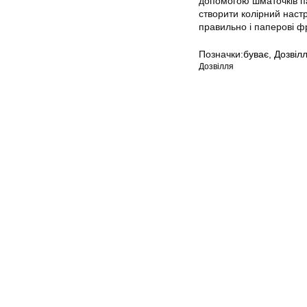
допомогою шматочків п
створити колірний наст
правильно і паперові ф
Позначки:
буває
,
Дозвіл
Дозвілля