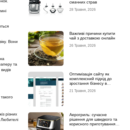
юнок.
смачних страв
28 Травня, 2026
ємні
яться
Важливі причини купити
чай з доставкою онлайн
віку. Вони
26 Травня, 2026
.
ена
паперу та
 видів
Оптимізація сайту як
комплексний підхід до
зростання бізнесу в
інтернеті
21 Травня, 2026
 такого
із різних
Аерогриль: сучасне
рішення для швидкого та
. Любителі
корисного приготування
страв