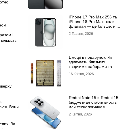
отно.
iРhone 17 Рro Мax 256 та
iРhone 18 Рro Мax: коли
ном.
флагман — це більше, ніж
просто характеристики
2 Травня, 2026
разом і
кількість
Емоції в подарунок: Як
здивувати близьких
творчими наборами та
скретч-постерами
16 Квітня, 2026
 зверху
Redmi Note 15 и Redmi 15:
,
бюджетная стабильность
ться. Вони
или технологичная
новинка?
2 Квітня, 2026
слих. За