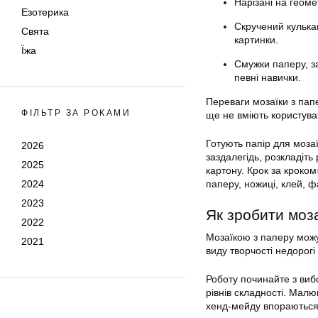
Нарізані на геом
Езотерика
Скручений кулька
Свята
картинки.
Їжа
Смужки паперу, за
певні навички.
Переваги мозаїки з папе
ФІЛЬТР ЗА РОКАМИ
ще не вміють користува
Готують папір для моза
2026
заздалегідь, розкладіть
2025
картону. Крок за кроком
2024
паперу, ножиці, клей, 
2023
Як зробити моза
2022
Мозаїкою з паперу можу
2021
виду творчості недорогі
Роботу починайте з вибо
рівнів складності. Малю
хенд-мейду впораються