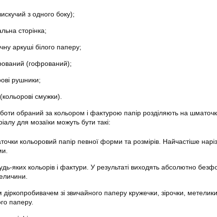
искучий з одного боку);
льна сторінка;
чну аркуші білого паперу;
рований (гофрований);
рові рушники;
 (кольорові смужки).
роботи обраний за кольором і фактурою папір розділяють на шматоч
ріалу для мозаїки можуть бути такі:
точки кольоровий папір певної форми та розмірів. Найчастіше нарі
ми.
удь-яких кольорів і фактури. У результаті виходять абсолютно безф
величини.
 діркопробивачем зі звичайного паперу кружечки, зірочки, метелики
ого паперу.