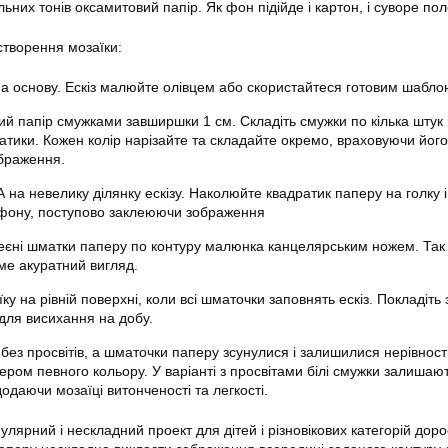
них тонів оксамитовий папір. Як фон підійде і картон, і суворе пол
 створення мозаїки:
 на основу. Ескіз малюйте олівцем або скористайтеся готовим шабло
ий папір смужками завширшки 1 см. Складіть смужки по кілька штук 
атики. Кожен колір нарізайте та складайте окремо, враховуючи його 
браження.
 на невелику ділянку ескізу. Наколюйте квадратик паперу на голку і
фону, поступово заклеюючи зображення
еєні шматки паперу по контуру малюнка канцелярським ножем. Так
е акуратний вигляд.
ку на рівній поверхні, коли всі шматочки заповнять ескіз. Покладіть
 для висихання на добу.
без просвітів, а шматочки паперу зсунулися і залишилися нерівності
ром певного кольору. У варіанті з просвітами білі смужки залишаю
одаючи мозаїці витонченості та легкості.
лярний і нескладний проект для дітей і різновікових категорій доро