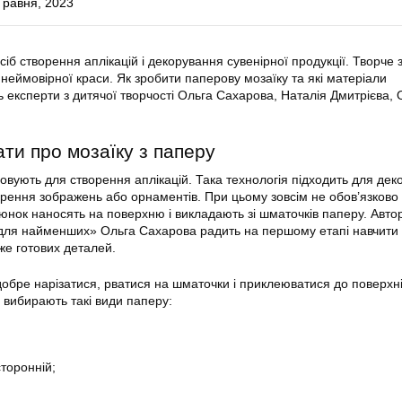
Травня, 2023
іб створення аплікацій і декорування сувенірної продукції. Творче 
 неймовірної краси. Як зробити паперову мозаїку та які матеріали
ь експерти з дитячої творчості Ольга Сахарова, Наталія Дмитрієва,
ти про мозаїку з паперу
совують для створення аплікацій. Така технологія підходить для де
ворення зображень або орнаментів. При цьому зовсім не обов’язково 
нок наносять на поверхню і викладають зі шматочків паперу. Авто
я для найменших» Ольга Сахарова радить на першому етапі навчит
е готових деталей.
добре нарізатися, рватися на шматочки і приклеюватися до поверхні
 вибирають такі види паперу:
торонній;