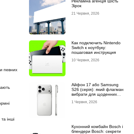
Рекламна агенція Шість
Зірок
21 Червня, 2026
Как подключить Nintendo
Switch к ноутбуку:
пошаговая инструкция
10 Червня, 2026
ки певних
Айфон 17 або Samsung
зають
S26 (серія): який флагман
вибрати для щоденних
завдань
1 Червня, 2026
ормні
 та інші
Кухонний комбайн Bosch і
блендери Bosch: секрети