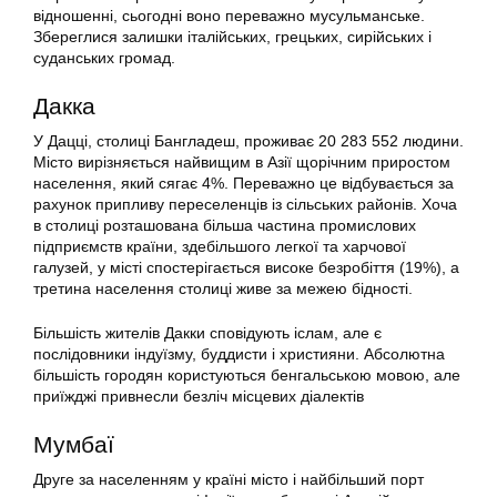
відношенні, сьогодні воно переважно мусульманське.
Збереглися залишки італійських, грецьких, сирійських і
суданських громад.
Дакка
У Дацці, столиці Бангладеш, проживає 20 283 552 людини.
Місто вирізняється найвищим в Азії щорічним приростом
населення, який сягає 4%. Переважно це відбувається за
рахунок припливу переселенців із сільських районів. Хоча
в столиці розташована більша частина промислових
підприємств країни, здебільшого легкої та харчової
галузей, у місті спостерігається високе безробіття (19%), а
третина населення столиці живе за межею бідності.
Більшість жителів Дакки сповідують іслам, але є
послідовники індуїзму, буддисти і християни. Абсолютна
більшість городян користуються бенгальською мовою, але
приїжджі привнесли безліч місцевих діалектів
Мумбаї
Друге за населенням у країні місто і найбільший порт