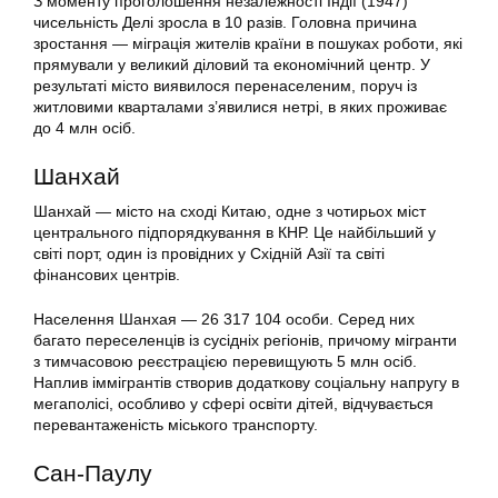
З моменту проголошення незалежності Індії (1947)
чисельність Делі зросла в 10 разів. Головна причина
зростання — міграція жителів країни в пошуках роботи, які
прямували у великий діловий та економічний центр. У
результаті місто виявилося перенаселеним, поруч із
житловими кварталами з’явилися нетрі, в яких проживає
до 4 млн осіб.
Шанхай
Шанхай — місто на сході Китаю, одне з чотирьох міст
центрального підпорядкування в КНР. Це найбільший у
світі порт, один із провідних у Східній Азії та світі
фінансових центрів.
Населення Шанхая — 26 317 104 особи. Серед них
багато переселенців із сусідніх регіонів, причому мігранти
з тимчасовою реєстрацією перевищують 5 млн осіб.
Наплив іммігрантів створив додаткову соціальну напругу в
мегаполісі, особливо у сфері освіти дітей, відчувається
перевантаженість міського транспорту.
Сан-Паулу