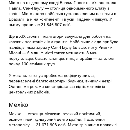
Місто на південному сході Бразилії носить ім’я апостола
Павла. Сан-Паулу — столиця однойменного штату в
країні. Місто стало найбільш густонаселеним не тільки в
Бразилії, а й на континенті, і в усій Південній півкулі. У
ньому проживає 21 846 507 осіб.
Ще в XIX столітті плантатори залучали для роботи на
кавових плантаціях іммігрантів. Найбільше сюди прибуло
італійців, яких зараз у Сан-Паулу більше, ніж у Римі чи
Мілані — 6 млн. У місті також мешкають 3 млн
португальців, багато іспанців, німців, арабів — загалом
понад 100 етнічних груп.
У мегаполісі існує проблема дефіциту житла,
перенаселені багатоквартирні будинки, виникли нетрі.
Останніми роками спостерігається відтік жителів із
центральних районів.
Мехіко
Мехіко — столиця Мексики, великий політичний,
економічний, культурний центр країни. Населення
мегаполісу — 21 671 908 осіб. Місто зрівняне в правах зі