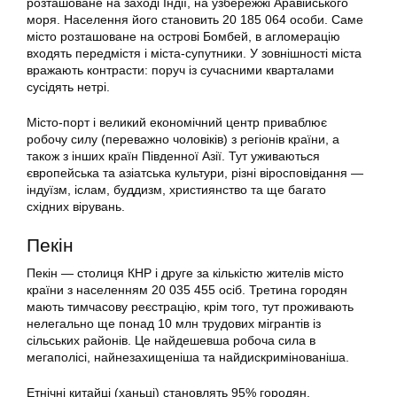
розташоване на заході Індії, на узбережжі Аравійського
моря. Населення його становить 20 185 064 особи. Саме
місто розташоване на острові Бомбей, в агломерацію
входять передмістя і міста-супутники. У зовнішності міста
вражають контрасти: поруч із сучасними кварталами
сусідять нетрі.
Місто-порт і великий економічний центр приваблює
робочу силу (переважно чоловіків) з регіонів країни, а
також з інших країн Південної Азії. Тут уживаються
європейська та азіатська культури, різні віросповідання —
індуїзм, іслам, буддизм, християнство та ще багато
східних вірувань.
Пекін
Пекін — столиця КНР і друге за кількістю жителів місто
країни з населенням 20 035 455 осіб. Третина городян
мають тимчасову реєстрацію, крім того, тут проживають
нелегально ще понад 10 млн трудових мігрантів із
сільських районів. Це найдешевша робоча сила в
мегаполісі, найнезахищеніша та найдискримінованіша.
Етнічні китайці (ханьці) становлять 95% городян.