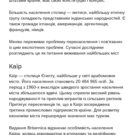
штатами країни, має свою конституцію і конгрес.
Більшість населення столиці — метиси, найбільшу етнічну
групу складають представники індіанських народностей. Є
також громади іспанців, американців, аргентинців,
французів, німців.
Мехіко переживає проблему перенаселення і пов’язаних
із цим екологічних проблем. Сучасні дослідники
розглядають це як питання виживання найбільших міст.
Каїр
Каїр — столиця Єгипту, найбільше у світі арабомовне
місто. Його населення становить 20 484 965 осіб. За
період з 1960-х внаслідок швидкого зростання населення
міста збільшилося вдвічі. Цьому сприяли високий рівень
народжуваності та приплив мігрантів із сільських регіонів.
Притягує переселенців те, що в Каїрі зосереджена
третина промислових підприємств країни. Для розвитку
економіки міста першорядне значення має туризм.
Видання Britannica відзначає особливість населення
Каїра: колись різноманітне в етнічному та релігійному