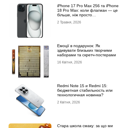
iРhone 17 Рro Мax 256 та iРhone
18 Рro Мax: коли флагман — це
більше, ніж просто
характеристики
2 Травня, 2026
Емоції в подарунок: Як
здивувати близьких творчими
наборами та скретч-постерами
16 Квітня, 2026
Redmi Note 15 и Redmi 15:
бюджетная стабильность или
технологичная новинка?
2 Квітня, 2026
Стара школа смаку: за що ми