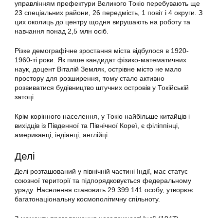
управлінням префектури Великого Токіо перебувають ще
23 спеціальних райони, 26 передмість, 1 повіт і 4 округи. З
цих околиць до центру щодня вирушають на роботу та
навчання понад 2,5 млн осіб.
Різке демографічне зростання міста відбулося в 1920-
1960-ті роки. Як пише кандидат фізико-математичних
наук, доцент Віталій Земляк, острівне місто не мало
простору для розширення, тому стало активно
розвиватися будівництво штучних островів у Токійській
затоці.
Крім корінного населення, у Токіо найбільше китайців і
вихідців із Південної та Північної Кореї, є філіппінці,
американці, індіанці, англійці.
Делі
Делі розташований у північній частині Індії, має статус
союзної території та підпорядковується федеральному
уряду. Населення становить 29 399 141 особу, утворює
багатонаціональну космополітичну спільноту.