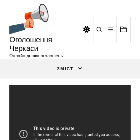
Оголошення
Перейти
Черкаси
до
вмісту
Оголошення
Черкаси
Онлайн дошка оголошень
ЗМІСТ