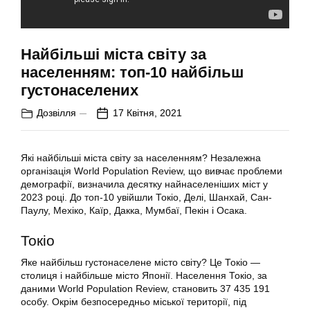
Найбільші міста світу за
населенням: топ-10 найбільш
густонаселених
Дозвілля
17 Квітня, 2021
Які найбільші міста світу за населенням? Незалежна
організація World Population Review, що вивчає проблеми
демографії, визначила десятку найнаселеніших міст у
2023 році. До топ-10 увійшли Токіо, Делі, Шанхай, Сан-
Паулу, Мехіко, Каїр, Дакка, Мумбаї, Пекін і Осака.
Токіо
Яке найбільш густонаселене місто світу? Це Токіо —
столиця і найбільше місто Японії. Населення Токіо, за
даними World Population Review, становить 37 435 191
особу. Окрім безпосередньо міської території, під