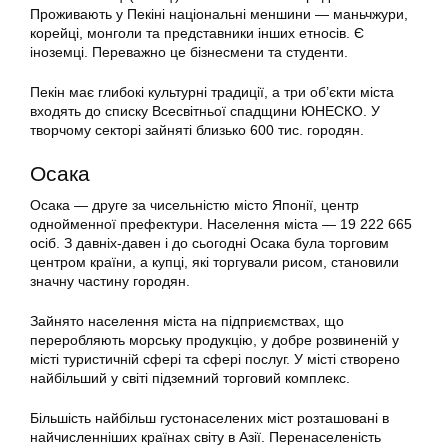
Проживають у Пекіні національні меншини — маньчжури,
корейці, монголи та представники інших етносів. Є
іноземці. Переважно це бізнесмени та студенти.
Пекін має глибокі культурні традиції, а три об’єкти міста
входять до списку Всесвітньої спадщини ЮНЕСКО. У
творчому секторі зайняті близько 600 тис. городян.
Осака
Осака — друге за чисельністю місто Японії, центр
однойменної префектури. Населення міста — 19 222 665
осіб. З давніх-давен і до сьогодні Осака була торговим
центром країни, а купці, які торгували рисом, становили
значну частину городян.
Зайнято населення міста на підприємствах, що
переробляють морську продукцію, у добре розвиненій у
місті туристичній сфері та сфері послуг. У місті створено
найбільший у світі підземний торговий комплекс.
Більшість найбільш густонаселених міст розташовані в
найчисленніших країнах світу в Азії. Перенаселеність