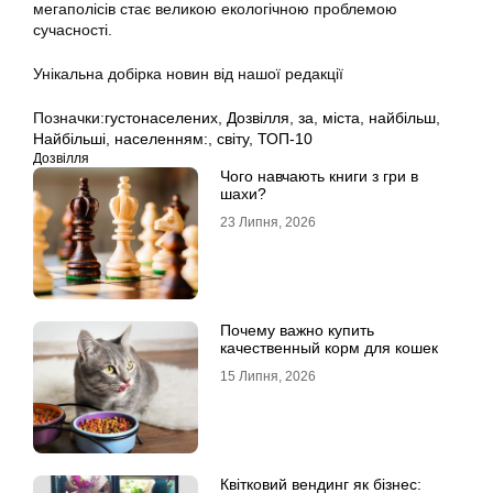
мегаполісів стає великою екологічною проблемою
сучасності.
Унікальна добірка новин від нашої редакції
Позначки:
густонаселених
,
Дозвілля
,
за
,
міста
,
найбільш
,
Найбільші
,
населенням:
,
світу
,
ТОП-10
Дозвілля
Чого навчають книги з гри в
шахи?
23 Липня, 2026
Почему важно купить
качественный корм для кошек
15 Липня, 2026
Квітковий вендинг як бізнес: