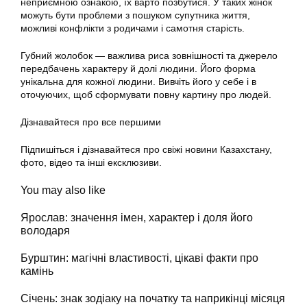
неприємною ознакою, їх варто позбутися. У таких жінок
можуть бути проблеми з пошуком супутника життя,
можливі конфлікти з родичами і самотня старість.
Губний жолобок — важлива риса зовнішності та джерело
передбачень характеру й долі людини. Його форма
унікальна для кожної людини. Вивчіть його у себе і в
оточуючих, щоб сформувати повну картину про людей.
Дізнавайтеся про все першими
Підпишіться і дізнавайтеся про свіжі новини Казахстану,
фото, відео та інші ексклюзиви.
You may also like
Ярослав: значення імен, характер і доля його
володаря
Бурштин: магічні властивості, цікаві факти про
камінь
Січень: знак зодіаку на початку та наприкінці місяця