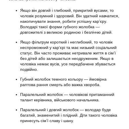
Якщо він довгий і глибокий, прикритий вусами, то
чоловік розумний і здоровий. Він здатний навчатися,
накопичувати знання, робити успішну кар’єру.
Володарі такої форми губного жолобка —
довгожителі з великою родиною і безліччю дітей.
Якщо фільтрум короткий і неглибокий, то чоловік
неспроможний у кар’єрі та має низький соціальний
статус. Він часто проживає нетривале життя в сім’ї
без дітей або залишається неодруженим. Якщо в
чоловіка немає вусів, усе передбачене збувається
подвійно.
Губний жолобок темного кольору — ймовірна
раптова рання смерть або важка хвороба.
Паралельний жолобок — чоловікові притаманний
талант керівника, військового начальника.
Паралельний і довгий жолобок — володар буде
багатий, знаменитий і плідний. Діти такого чоловіка
принесуть сім’ї славу і шану.