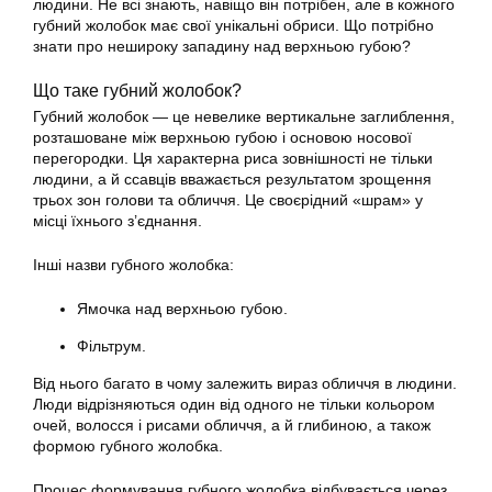
людини. Не всі знають, навіщо він потрібен, але в кожного
губний жолобок має свої унікальні обриси. Що потрібно
знати про нешироку западину над верхньою губою?
Що таке губний жолобок?
Губний жолобок — це невелике вертикальне заглиблення,
розташоване між верхньою губою і основою носової
перегородки. Ця характерна риса зовнішності не тільки
людини, а й ссавців вважається результатом зрощення
трьох зон голови та обличчя. Це своєрідний «шрам» у
місці їхнього з’єднання.
Інші назви губного жолобка:
Ямочка над верхньою губою.
Фільтрум.
Від нього багато в чому залежить вираз обличчя в людини.
Люди відрізняються один від одного не тільки кольором
очей, волосся і рисами обличчя, а й глибиною, а також
формою губного жолобка.
Процес формування губного жолобка відбувається через