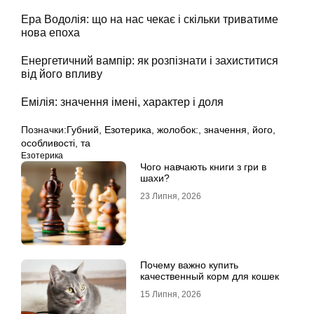
Ера Водолія: що на нас чекає і скільки триватиме
нова епоха
Енергетичний вампір: як розпізнати і захиститися
від його впливу
Емілія: значення імені, характер і доля
Позначки:
Губний
,
Езотерика
,
жолобок:
,
значення
,
його
,
особливості
,
та
Езотерика
Чого навчають книги з гри в
шахи?
23 Липня, 2026
Почему важно купить
качественный корм для кошек
15 Липня, 2026