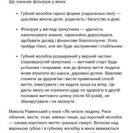
Що означає фільтрум у жінок:
Губний жолобок гарної форми (паралельні лінії) —
щаслива жіноча доля, родючість і багатство в домі.
Фільтрум у вигляді трикутника — здатність
накопичувати знання, гармонійно дорослішати,
здобувати досвід і фінансове благополуччя. Успіх
прийде пізно, але він буде заслуженим і стабільним.
Губний жолобок розширений у верхній частині
(перевернутий трикутник) — життєвий старт буде
успішним і яскравим, але до фіналу життя людина
може втратити всі шанси, даровані долею. Важливо
стежити за здоров’ям і вести правильний спосіб
життя, інвестувати і не кидати гроші на вітер. Це
дасть змогу не отримати удар по здоров’ю в другій
половині життєвого шляху (після 50 років), не
збанкрутувати і не загинути.
Микола Равенський у книзі «Як читати людину. Риси
обличчя, жести, пози, міміка» пише, що короткий жолобок
— ознака короткого життя і ранньої смерті. Волоски над
верхньою губою і в губному жолобку в жінок вважаються