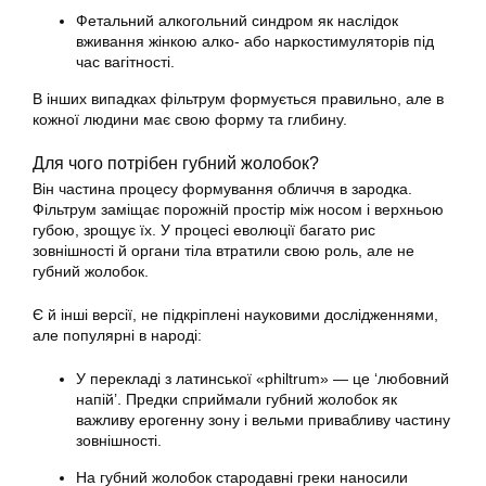
Фетальний алкогольний синдром як наслідок
вживання жінкою алко- або наркостимуляторів під
час вагітності.
В інших випадках фільтрум формується правильно, але в
кожної людини має свою форму та глибину.
Для чого потрібен губний жолобок?
Він частина процесу формування обличчя в зародка.
Фільтрум заміщає порожній простір між носом і верхньою
губою, зрощує їх. У процесі еволюції багато рис
зовнішності й органи тіла втратили свою роль, але не
губний жолобок.
Є й інші версії, не підкріплені науковими дослідженнями,
але популярні в народі:
У перекладі з латинської «philtrum» — це ‘любовний
напій’. Предки сприймали губний жолобок як
важливу ерогенну зону і вельми привабливу частину
зовнішності.
На губний жолобок стародавні греки наносили