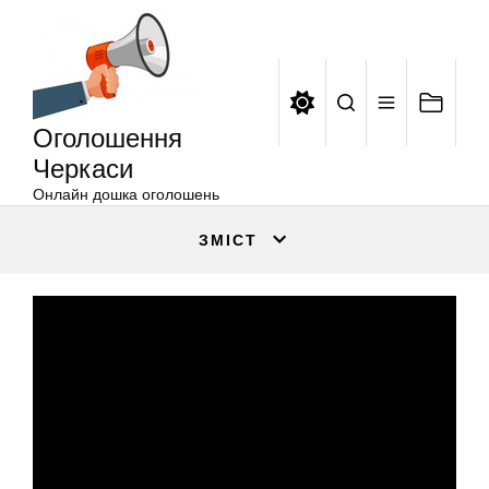
Оголошення
Перейти
Черкаси
до
вмісту
Оголошення
Черкаси
Онлайн дошка оголошень
ЗМІСТ