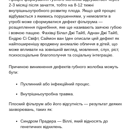
2-3 місяці після зачаття, тобто на 8-12 тижні
внутрішньоутробного розвитку плода. Якщо цей процес
відбувається з якимись порушеннями, у немовляти в
утробі може сформуватися дефект фільтрума —
розщеплення піднебіння, яке ще називають заячою губою
і вовчою пащею. Фахівці Білал Джі Тайб, Аднан Джі Тайб,
Ендрю Сі Свіфт, Саймон ван Іден описали цей дефект як
найпоширенішу вроджену аномалію обличчя в дітей, що
може впливати на зовнішній вигляд, мовлення, слух, ріст,
психосоціальне благополуччя та соціальну інтеграцію.
Причиною виникнення дефектів губного жолобка можуть
бути:
Пухлинний або інфекційний процес.
Внутрішньоутробна травма.
Плоский фільтрум або його відсутність — результат деяких
захворювань, таких як:
Синдром Прадера — Віллі, який відносять до
генетичних відхилень.