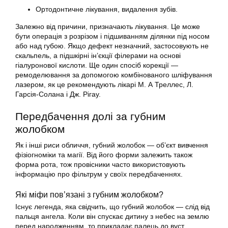
Ортодонтичне лікування, видалення зубів.
Залежно від причини, призначають лікування. Це може
бути операція з розрізом і підшиванням ділянки під носом
або над губою. Якщо дефект незначний, застосовують не
скальпель, а підшкірні ін’єкції філерами на основі
гіалуронової кислоти. Ще один спосіб корекції —
ремоделювання за допомогою комбінованого шліфування
лазером, як це рекомендують лікарі М. А Треллес, Л.
Гарсія-Солана і Дж. Рігау.
Передбачення долі за губним
жолобком
Як і інші риси обличчя, губний жолобок — об’єкт вивчення
фізіогноміки та магії. Від його форми залежить також
форма рота, тож провісники часто використовують
інформацію про фільтрум у своїх передбаченнях.
Які міфи пов’язані з губним жолобком?
Існує легенда, яка свідчить, що губний жолобок — слід від
пальця ангела. Коли він спускає дитину з небес на землю
перед народженням, то прикладає палець до вуст