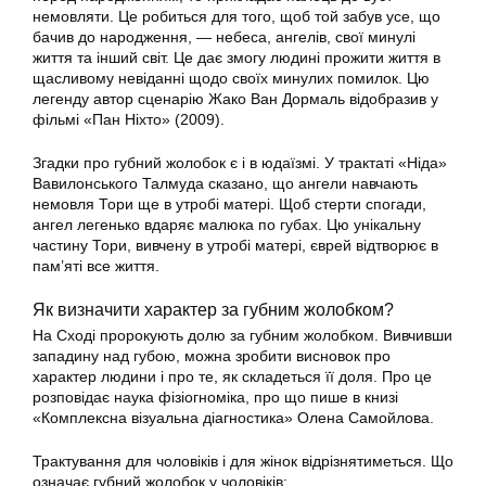
немовляти. Це робиться для того, щоб той забув усе, що
бачив до народження, — небеса, ангелів, свої минулі
життя та інший світ. Це дає змогу людині прожити життя в
щасливому невіданні щодо своїх минулих помилок. Цю
легенду автор сценарію Жако Ван Дормаль відобразив у
фільмі «Пан Ніхто» (2009).
Згадки про губний жолобок є і в юдаїзмі. У трактаті «Ніда»
Вавилонського Талмуда сказано, що ангели навчають
немовля Тори ще в утробі матері. Щоб стерти спогади,
ангел легенько вдаряє малюка по губах. Цю унікальну
частину Тори, вивчену в утробі матері, єврей відтворює в
пам’яті все життя.
Як визначити характер за губним жолобком?
На Сході пророкують долю за губним жолобком. Вивчивши
западину над губою, можна зробити висновок про
характер людини і про те, як складеться її доля. Про це
розповідає наука фізіогноміка, про що пише в книзі
«Комплексна візуальна діагностика» Олена Самойлова.
Трактування для чоловіків і для жінок відрізнятиметься. Що
означає губний жолобок у чоловіків: