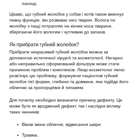
пахощі.
Цікаво, що губний жолобок у собак і котів також виконує
певну функцію: він розвиває нюх тварин. Волога по
жолобку з пащі потрапляє на кінчик носа тварини,
зберігаючи його вологим і чутливим до запахів.
Як прибрати губний жолобок?
Прибрати некрасивий губний жолобок можна за
допомогою естетичної хірургії та косметології. Негарно
або неправильно сформований фільтрум може стати
причиною проблем і комплексів. Лікар-косметолог легко
розв’язує цю проблему, формуючи пацієнтові губний
жолобок тієї форми, глибини та довжини, яка підійде його
обличчю за пропорціями й типажем.
Для початку необхідно визначити причину дефекту. Це
може бути як вроджений дефект, так і наслідок впливу
таких чинників:
Вікові зміни обличчя, відвисання шкіри.
Травма.