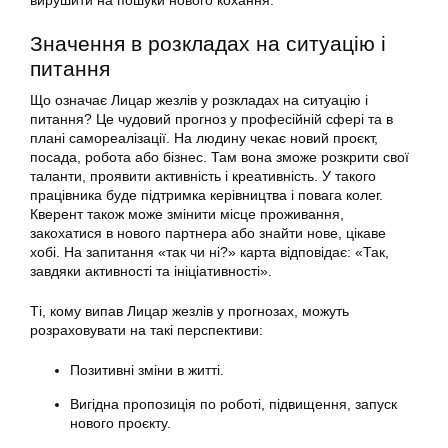
вирушити на пошуки нового кохання.
Значення в розкладах на ситуацію і
питання
Що означає Лицар жезлів у розкладах на ситуацію і
питання? Це чудовий прогноз у професійній сфері та в
плані самореалізації. На людину чекає новий проєкт,
посада, робота або бізнес. Там вона зможе розкрити свої
таланти, проявити активність і креативність. У такого
працівника буде підтримка керівництва і повага колег.
Кверент також може змінити місце проживання,
закохатися в нового партнера або знайти нове, цікаве
хобі. На запитання «так чи ні?» карта відповідає: «Так,
завдяки активності та ініціативності».
Ті, кому випав Лицар жезлів у прогнозах, можуть
розраховувати на такі перспективи:
Позитивні зміни в житті.
Вигідна пропозиція по роботі, підвищення, запуск
нового проєкту.