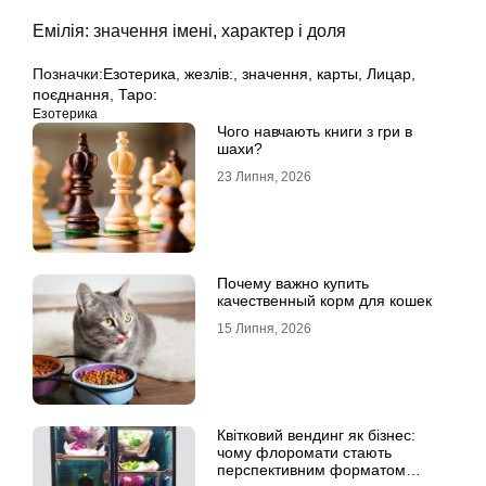
Емілія: значення імені, характер і доля
Позначки:
Езотерика
,
жезлів:
,
значення
,
карты
,
Лицар
,
поєднання
,
Таро:
Езотерика
Чого навчають книги з гри в
шахи?
23 Липня, 2026
Почему важно купить
качественный корм для кошек
15 Липня, 2026
Квітковий вендинг як бізнес:
чому флоромати стають
перспективним форматом