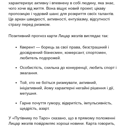
характеризує активну і впевнену в собі людину, яка знає,
чого хоче від життя. Вона віщує новий проект, цікаву
пропозицію і чудовий шанс для розкриття своїх талантів.
Це аркан швидкості, активності, ентузіазму, відсутності
страху перед ризиком.
Позитивний прогноз карти Лицар жезлів виглядає так:
Кверент — борець за свої права, безстрашний і
досвідчений бізнесмен, комерсант, спортсмен,
любитель подорожей.
Особистість, схильна до конкуренції, любить спорт і
змагання.
Той, хто не боїться ризикувати, активний,
ініціативний, йому характерні негайні рішення і дії,
метушня.
Гарне почуття гумору, відкритість, імпульсивність,
щедрість, азарт.
У «Путівнику по Таро» сказано, що в прямому положенні
Лицар жезлів повідомляє хороші новини. Карта говорить,