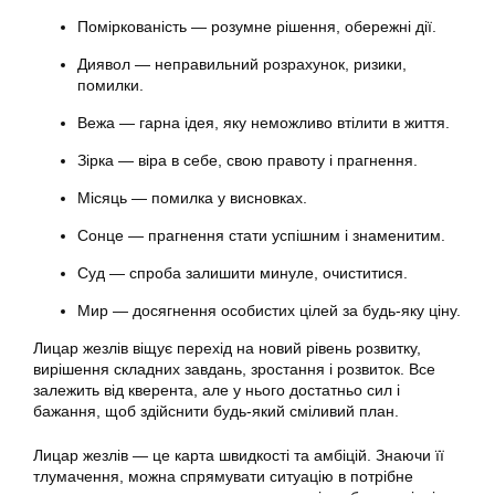
Поміркованість — розумне рішення, обережні дії.
Диявол — неправильний розрахунок, ризики,
помилки.
Вежа — гарна ідея, яку неможливо втілити в життя.
Зірка — віра в себе, свою правоту і прагнення.
Місяць — помилка у висновках.
Сонце — прагнення стати успішним і знаменитим.
Суд — спроба залишити минуле, очиститися.
Мир — досягнення особистих цілей за будь-яку ціну.
Лицар жезлів віщує перехід на новий рівень розвитку,
вирішення складних завдань, зростання і розвиток. Все
залежить від кверента, але у нього достатньо сил і
бажання, щоб здійснити будь-який сміливий план.
Лицар жезлів — це карта швидкості та амбіцій. Знаючи її
тлумачення, можна спрямувати ситуацію в потрібне