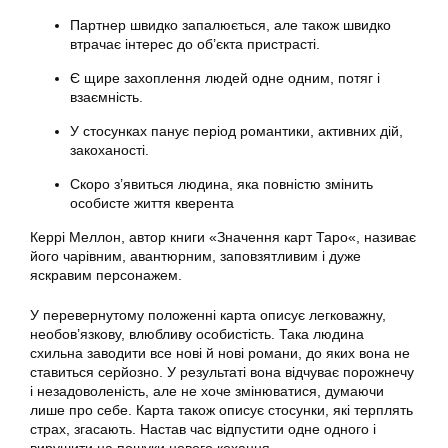
Партнер швидко запалюється, але також швидко
втрачає інтерес до об’єкта пристрасті.
Є щире захоплення людей одне одним, потяг і
взаємність.
У стосунках панує період романтики, активних дій,
закоханості.
Скоро з’явиться людина, яка повністю змінить
особисте життя кверента
Керрі Меллон, автор книги «Значення карт Таро«, називає
його чарівним, авантюрним, заповзятливим і дуже
яскравим персонажем.
У перевернутому положенні карта описує легковажну,
необов’язкову, влюбливу особистість. Така людина
схильна заводити все нові й нові романи, до яких вона не
ставиться серйозно. У результаті вона відчуває порожнечу
і незадоволеність, але не хоче змінюватися, думаючи
лише про себе. Карта також описує стосунки, які терплять
страх, згасають. Настав час відпустити одне одного і