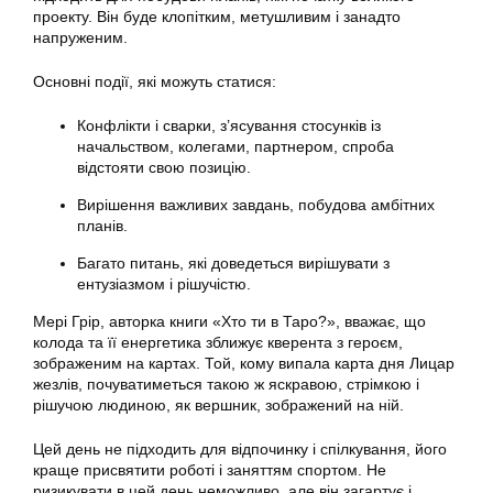
проекту. Він буде клопітким, метушливим і занадто
напруженим.
Основні події, які можуть статися:
Конфлікти і сварки, з’ясування стосунків із
начальством, колегами, партнером, спроба
відстояти свою позицію.
Вирішення важливих завдань, побудова амбітних
планів.
Багато питань, які доведеться вирішувати з
ентузіазмом і рішучістю.
Мері Грір, авторка книги «Хто ти в Таро?», вважає, що
колода та її енергетика зближує кверента з героєм,
зображеним на картах. Той, кому випала карта дня Лицар
жезлів, почуватиметься такою ж яскравою, стрімкою і
рішучою людиною, як вершник, зображений на ній.
Цей день не підходить для відпочинку і спілкування, його
краще присвятити роботі і заняттям спортом. Не
ризикувати в цей день неможливо, але він загартує і