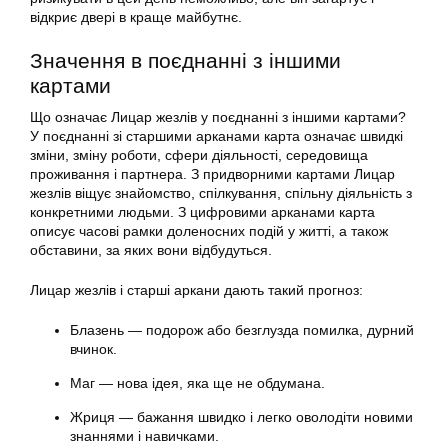
відкриє двері в краще майбутнє.
Значення в поєднанні з іншими
картами
Що означає Лицар жезлів у поєднанні з іншими картами?
У поєднанні зі старшими арканами карта означає швидкі
зміни, зміну роботи, сфери діяльності, середовища
проживання і партнера. З придворними картами Лицар
жезлів віщує знайомство, спілкування, спільну діяльність з
конкретними людьми. З цифровими арканами карта
описує часові рамки доленосних подій у житті, а також
обставини, за яких вони відбудуться.
Лицар жезлів і старші аркани дають такий прогноз:
Блазень — подорож або безглузда помилка, дурний
вчинок.
Маг — нова ідея, яка ще не обдумана.
Жриця — бажання швидко і легко оволодіти новими
знаннями і навичками.