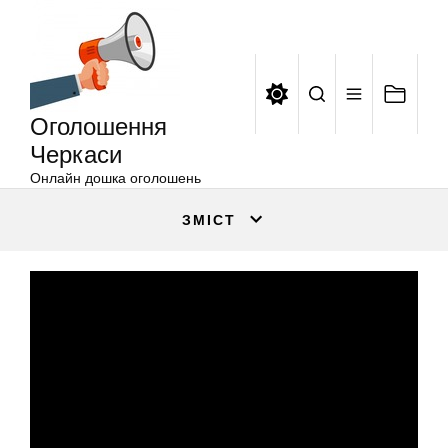
Оголошення
Перейти
Черкаси
до
вмісту
Оголошення
Черкаси
Онлайн дошка оголошень
ЗМІСТ