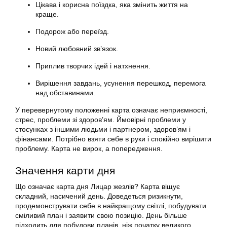
Цікава і корисна поїздка, яка змінить життя на
краще.
Подорож або переїзд.
Новий любовний зв’язок.
Приплив творчих ідей і натхнення.
Вирішення завдань, усунення перешкод, перемога
над обставинами.
У перевернутому положенні карта означає неприємності,
стрес, проблеми зі здоров’ям. Ймовірні проблеми у
стосунках з іншими людьми і партнером, здоров’ям і
фінансами. Потрібно взяти себе в руки і спокійно вирішити
проблему. Карта не вирок, а попередження.
Значення карти дня
Що означає карта дня Лицар жезлів? Карта віщує
складний, насичений день. Доведеться ризикнути,
продемонструвати себе в найкращому світлі, побудувати
сміливий план і заявити свою позицію. День більше
підходить для побудови планів, ніж початку великого