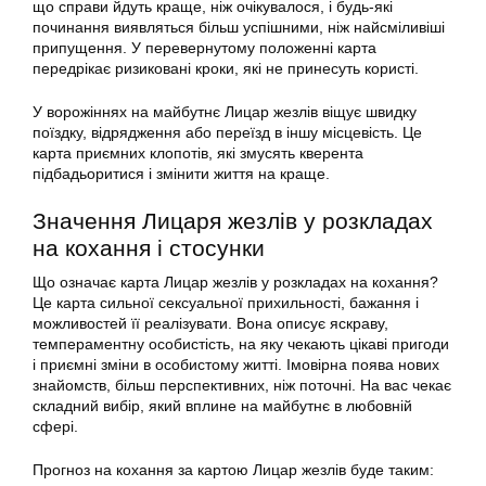
що справи йдуть краще, ніж очікувалося, і будь-які
починання виявляться більш успішними, ніж найсміливіші
припущення. У перевернутому положенні карта
передрікає ризиковані кроки, які не принесуть користі.
У ворожіннях на майбутнє Лицар жезлів віщує швидку
поїздку, відрядження або переїзд в іншу місцевість. Це
карта приємних клопотів, які змусять кверента
підбадьоритися і змінити життя на краще.
Значення Лицаря жезлів у розкладах
на кохання і стосунки
Що означає карта Лицар жезлів у розкладах на кохання?
Це карта сильної сексуальної прихильності, бажання і
можливостей її реалізувати. Вона описує яскраву,
темпераментну особистість, на яку чекають цікаві пригоди
і приємні зміни в особистому житті. Імовірна поява нових
знайомств, більш перспективних, ніж поточні. На вас чекає
складний вибір, який вплине на майбутнє в любовній
сфері.
Прогноз на кохання за картою Лицар жезлів буде таким: