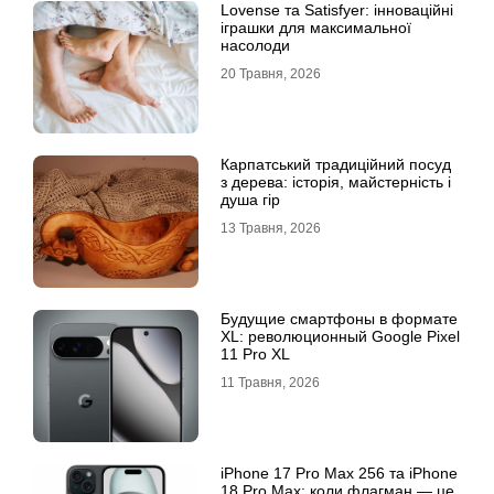
Lovense та Satisfyer: інноваційні
іграшки для максимальної
насолоди
20 Травня, 2026
Карпатський традиційний посуд
з дерева: історія, майстерність і
душа гір
13 Травня, 2026
Будущие смартфоны в формате
XL: революционный Google Pixel
11 Pro XL
11 Травня, 2026
iРhone 17 Рro Мax 256 та iРhone
18 Рro Мax: коли флагман — це