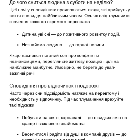
До чого сниться людина з суботи на неділю?
Цієї ночі у сновидіннях проявляються люди, які прийдуть у
життя сновидця найближчим часом. Ось як слід тлумачити
значення кожного окремого персонажа:
Дитина уві сні — до позитивного розвитку подій.
Незнайома людина — до гарної новини.
Якщо наснився поганий сон про конфлікт із
незнайомцями, перегляньте життєву позицію і цілі на
найближче майбутнє. Ймовірно, не берете до уваги
важливі речі.
Сновидіння про відпочинок і подорожі
Часто через сни підсвідомість натякає на перевтому і
необхідність у відпочинку. Під час тлумачення врахуйте
такі підказки:
Побувати на святі, карнавалі — до швидких змін на
краще і важливого знайомства.
Веселитися і радіти від душі в компанії друзів — до