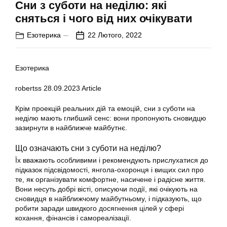
Сни з суботи на неділю: які
сняться і чого від них очікувати
Езотерика
22 Лютого, 2022
Езотерика
robertss
28.09.2023
Article
Крім проекцій реальних дій та емоцій, сни з суботи на
неділю мають глибший сенс: вони пропонують сновидцю
зазирнути в найближче майбутнє.
Що означають сни з суботи на неділю?
Їх вважають особливими і рекомендують прислухатися до
підказок підсвідомості, янгола-охоронця і вищих сил про
те, як організувати комфортне, насичене і радісне життя.
Вони несуть добрі вісті, описуючи події, які очікують на
сновидця в найближчому майбутньому, і підказують, що
робити заради швидкого досягнення цілей у сфері
кохання, фінансів і самореалізації.