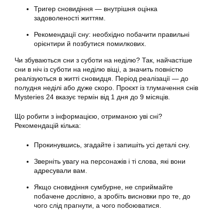
Тригер сновидіння — внутрішня оцінка
задоволеності життям.
Рекомендації сну: необхідно побачити правильні
орієнтири й позбутися помилкових.
Чи збуваються сни з суботи на неділю? Так, найчастіше
сни в ніч із суботи на неділю віщі, а значить повністю
реалізуються в житті сновидця. Період реалізації — до
полудня неділі або дуже скоро. Проєкт із тлумачення снів
Mysteries 24 вказує термін від 1 дня до 9 місяців.
Що робити з інформацією, отриманою уві сні?
Рекомендацій кілька:
Прокинувшись, згадайте і запишіть усі деталі сну.
Зверніть увагу на персонажів і ті слова, які вони
адресували вам.
Якщо сновидіння сумбурне, не сприймайте
побачене дослівно, а зробіть висновки про те, до
чого слід прагнути, а чого побоюватися.