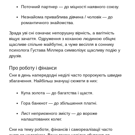
Поточний партнер — до міцності наявного союзу.
Незнайома приваблива дівчина / чоловік — до
романтичного знайомства.
Зрада уві сні означає непорушну вірність, а вагітність
віщує зачаття. Одруження з коханою людиною обіцяє
щасливе спільне майбутнє, а чуже весілля в соннику
психолога Густава Міллера символізує щасливу подію у
друзів.
Про роботу і фінанси
Сни в день напередодні неділі часто пророкують швидке
збагачення. Найбільш значущі сюжети в них:
Купа золота — до багатства і щастя.
Гора банкнот — до збільшення платні.
Лист неприємного змісту — до вороже
налаштованих колег.
Сни на тему роботи, фінансів і самореалізації часто