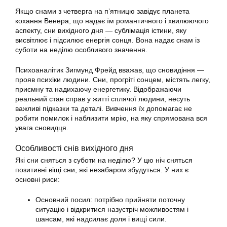
Якщо снами з четверга на п’ятницю завідує планета
кохання Венера, що надає їм романтичного і хвилюючого
аспекту, сни вихідного дня — сублімація істини, яку
висвітлює і підсилює енергія сонця. Вона надає снам із
суботи на неділю особливого значення.
Психоаналітик Зигмунд Фрейд вважав, що сновидіння —
прояв психіки людини. Сни, прогріті сонцем, містять легку,
приємну та надихаючу енергетику. Відображаючи
реальний стан справ у житті сплячої людини, несуть
важливі підказки та деталі. Вивчення їх допомагає не
робити помилок і наблизити мрію, на яку спрямована вся
увага сновидця.
Особливості снів вихідного дня
Які сни сняться з суботи на неділю? У цю ніч сняться
позитивні віщі сни, які незабаром збудуться. У них є
основні риси:
Основний посил: потрібно прийняти поточну
ситуацію і відкритися назустріч можливостям і
шансам, які надсилає доля і вищі сили.