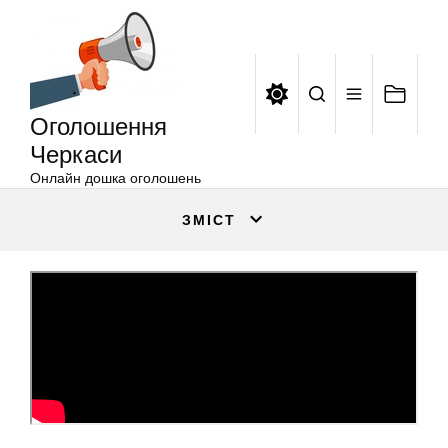
Оголошення
Перейти
Черкаси
до
вмісту
Оголошення
Черкаси
Онлайн дошка оголошень
ЗМІСТ