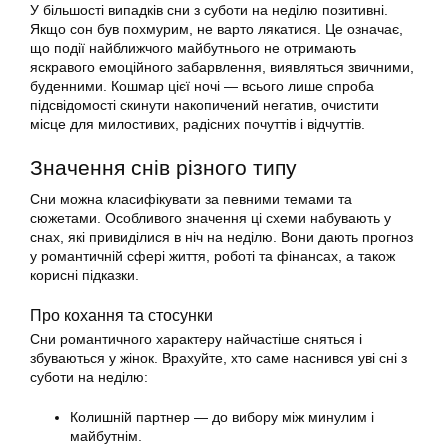
У більшості випадків сни з суботи на неділю позитивні.
Якщо сон був похмурим, не варто лякатися. Це означає,
що події найближчого майбутнього не отримають
яскравого емоційного забарвлення, виявляться звичними,
буденними. Кошмар цієї ночі — всього лише спроба
підсвідомості скинути накопичений негатив, очистити
місце для милостивих, радісних почуттів і відчуттів.
Значення снів різного типу
Сни можна класифікувати за певними темами та
сюжетами. Особливого значення ці схеми набувають у
снах, які привиділися в ніч на неділю. Вони дають прогноз
у романтичній сфері життя, роботі та фінансах, а також
корисні підказки.
Про кохання та стосунки
Сни романтичного характеру найчастіше сняться і
збуваються у жінок. Врахуйте, хто саме наснився уві сні з
суботи на неділю:
Колишній партнер — до вибору між минулим і
майбутнім.