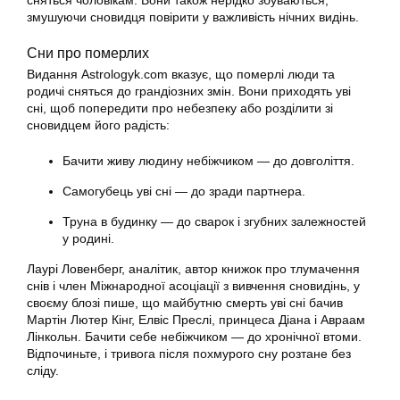
сняться чоловікам. Вони також нерідко збуваються,
змушуючи сновидця повірити у важливість нічних видінь.
Сни про померлих
Видання Аstrologyk.com вказує, що померлі люди та
родичі сняться до грандіозних змін. Вони приходять уві
сні, щоб попередити про небезпеку або розділити зі
сновидцем його радість:
Бачити живу людину небіжчиком — до довголіття.
Самогубець уві сні — до зради партнера.
Труна в будинку — до сварок і згубних залежностей
у родині.
Лаурі Ловенберг, аналітик, автор книжок про тлумачення
снів і член Міжнародної асоціації з вивчення сновидінь, у
своєму блозі пише, що майбутню смерть уві сні бачив
Мартін Лютер Кінг, Елвіс Преслі, принцеса Діана і Авраам
Лінкольн. Бачити себе небіжчиком — до хронічної втоми.
Відпочиньте, і тривога після похмурого сну розтане без
сліду.