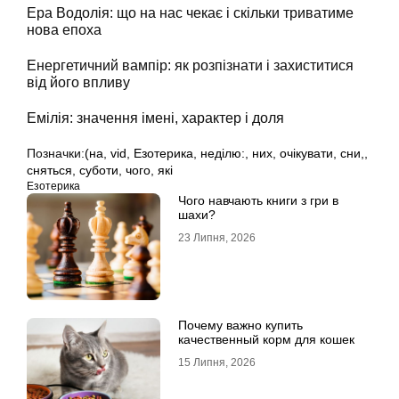
Ера Водолія: що на нас чекає і скільки триватиме
нова епоха
Енергетичний вампір: як розпізнати і захиститися
від його впливу
Емілія: значення імені, характер і доля
Позначки:
(на
,
vid
,
Езотерика
,
неділю:
,
них
,
очікувати
,
сни,
,
сняться
,
суботи
,
чого
,
які
Езотерика
Чого навчають книги з гри в
шахи?
23 Липня, 2026
Почему важно купить
качественный корм для кошек
15 Липня, 2026