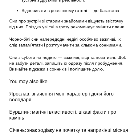
зустрічі з друзями в реальності.
Відпочивати в розкішному готелі — до багатства.
Сни про зустріч зі старими знайомими віщують звісточку
від них. Поїздка уві сні в грозу рекомендує змінити плани.
Чорно-білі сни напередодні неділі особливо важливі. Їх
слід запам’ятати і розтлумачити за кількома сонниками.
Сни з суботи на неділю — важливі, віщі та позитивні. Щоб
не забути деталі, запишіть їх одразу після пробудження.
Вивчайте підказки з сонників і поліпшите долю.
You may also like
Ярослав: значення імен, характер і доля його
володаря
Бурштин: магічні властивості, цікаві факти про
камінь
Січень: знак зодіаку на початку та наприкінці місяця