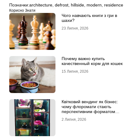
Позначки:
architecture
,
defrost
,
hillside
,
modern
,
residence
Корисно Знати
Чого навчають книги з гри в
шахи?
23 Липня, 2026
Почему важно купить
качественный корм для кошек
15 Липня, 2026
Квітковий вендинг як бізнес:
чому флоромати стають
перспективним форматом
продажу
2 Липня, 2026