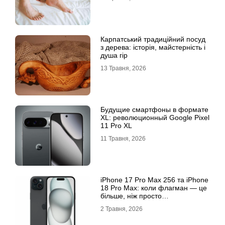
Карпатський традиційний посуд
з дерева: історія, майстерність і
душа гір
13 Травня, 2026
Будущие смартфоны в формате
XL: революционный Google Pixel
11 Pro XL
11 Травня, 2026
iРhone 17 Рro Мax 256 та iРhone
18 Рro Мax: коли флагман — це
більше, ніж просто
характеристики
2 Травня, 2026