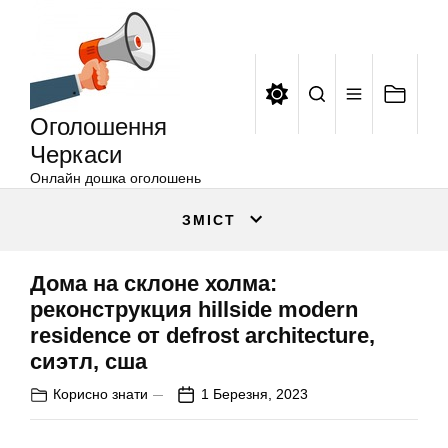
Оголошення
Перейти
Черкаси
до
вмісту
Оголошення
Черкаси
Онлайн дошка оголошень
ЗМІСТ
Дома на склоне холма:
реконструкция hillside modern
residence от defrost architecture,
сиэтл, сша
Корисно знати
1 Березня, 2023