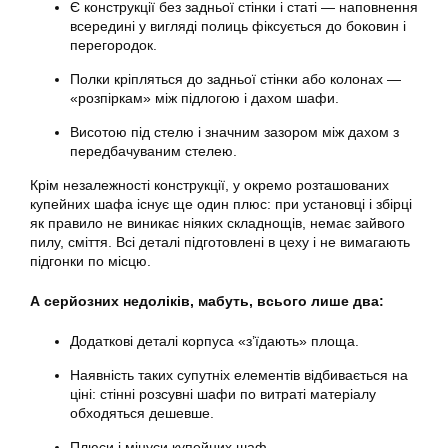
Є конструкції без задньої стінки і статі — наповнення
всередині у вигляді полиць фіксується до боковин і
перегородок.
Полки кріпляться до задньої стінки або колонах —
«розпіркам» між підлогою і дахом шафи.
Висотою під стелю і значним зазором між дахом з
передбачуваним стелею.
Крім незалежності конструкції, у окремо розташованих
купейних шафа існує ще один плюс: при установці і збірці
як правило не виникає ніяких складнощів, немає зайвого
пилу, сміття. Всі деталі підготовлені в цеху і не вимагають
підгонки по місцю.
А серйозних недоліків, мабуть, всього лише два:
Додаткові деталі корпуса «з’їдають» площа.
Наявність таких супутніх елементів відбивається на
ціні: стінні розсувні шафи по витраті матеріалу
обходяться дешевше.
Плюси і мінуси купейних шаф