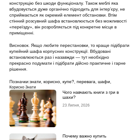
конструкцію без шкоди функціоналу. Також меблі яка
вбудовується дуже органічно підходить для інтер’єру, не
сприймається як окремий елемент обстановки. Втім
стінний розсувний шафа встановлюється без можливості
«переїзду», він розробляється під конкретне місце в
приміщенні.
Висновок. Якщо любите перестановки, то краще підібрати
купейний шафа корпусних конструкції. Вбудовані
встановлюються раз і назавжди — тут необхідно
прекрасно подумати і підібрати дійсно практичне і гарне
рішення.
Позначки:
знати
,
корисно
,
купе?
,
перевага
,
шафи,
Корисно Знати
Чого навчають книги з гри в
шахи?
23 Липня, 2026
Почему важно купить