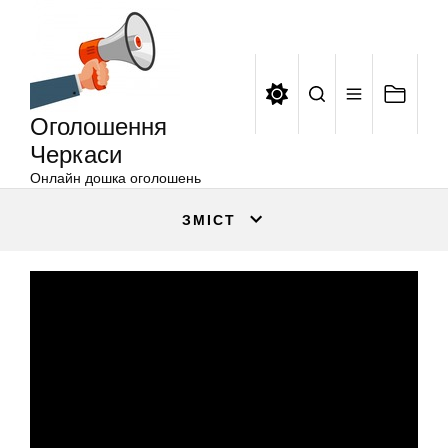
Оголошення
Перейти
Черкаси
до
вмісту
Оголошення
Черкаси
Онлайн дошка оголошень
ЗМІСТ