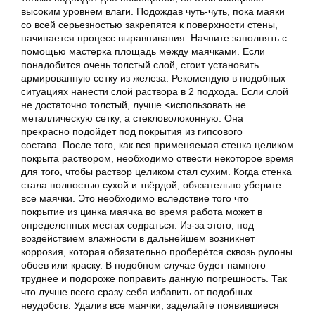
высоким уровнем влаги. Подождав чуть-чуть, пока маяки
со всей серьезностью закрепятся к поверхности стены,
начинается процесс выравнивания. Начните заполнять с
помощью мастерка площадь между маячками. Если
понадобится очень толстый слой, стоит установить
армированную сетку из железа. Рекомендую в подобных
ситуациях нанести слой раствора в 2 подхода. Если слой
не достаточно толстый, лучше <использовать не
металлическую сетку, а стекловолоконную. Она
прекрасно подойдет под покрытия из гипсового
состава. После того, как вся применяемая стенка целиком
покрыта раствором, необходимо отвести некоторое время
для того, чтобы раствор целиком стал сухим. Когда стенка
стала полностью сухой и твёрдой, обязательно уберите
все маячки. Это необходимо вследствие того что
покрытие из цинка маячка во время работа может в
определенных местах содраться. Из-за этого, под
воздействием влажности в дальнейшем возникнет
коррозия, которая обязательно проберётся сквозь рулоны
обоев или краску. В подобном случае будет намного
труднее и подороже поправить данную погрешность. Так
что лучше всего сразу себя избавить от подобных
неудобств. Удалив все маячки, заделайте появившиеся