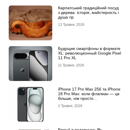
Карпатський традиційний посуд
з дерева: історія, майстерність і
душа гір
13 Травня, 2026
Будущие смартфоны в формате
XL: революционный Google Pixel
11 Pro XL
11 Травня, 2026
iРhone 17 Рro Мax 256 та iРhone
18 Рro Мax: коли флагман — це
більше, ніж просто
характеристики
2 Травня, 2026
Емоції в подарунок: Як