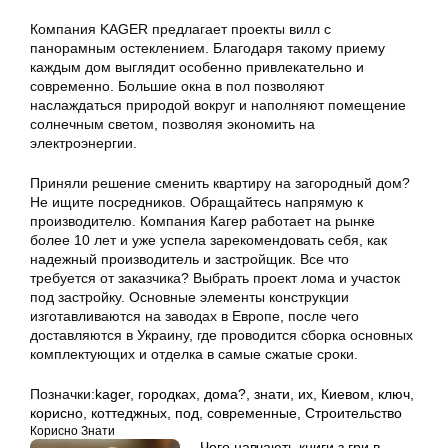
Компания KAGER предлагает проекты вилл с
панорамным остеклением. Благодаря такому приему
каждым дом выглядит особенно привлекательно и
современно. Большие окна в пол позволяют
наслаждаться природой вокруг и наполняют помещение
солнечным светом, позволяя экономить на
электроэнергии.
Приняли решение сменить квартиру на загородный дом?
Не ищите посредников. Обращайтесь напрямую к
производителю. Компания Кагер работает на рынке
более 10 лет и уже успела зарекомендовать себя, как
надежный производитель и застройщик. Все что
требуется от заказчика? Выбрать проект лома и участок
под застройку. Основные элементы конструкции
изготавливаются на заводах в Европе, после чего
доставляются в Украину, где проводится сборка основных
комплектующих и отделка в самые сжатые сроки.
Позначки:
kager
,
городках
,
дома?
,
знати
,
их
,
Киевом
,
ключ
,
корисно
,
коттеджных
,
под
,
современные
,
Строительство
Корисно Знати
Чого навчають книги з гри в