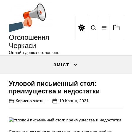
Оголошення
Перейти
Черкаси
до
вмісту
Оголошення
Черкаси
Онлайн дошка оголошень
ЗМІСТ
Угловой письменный стол:
преимущества и недостатки
Корисно знати
19 Квітня, 2021
Сегодня письменные столы есть в интерьере любого