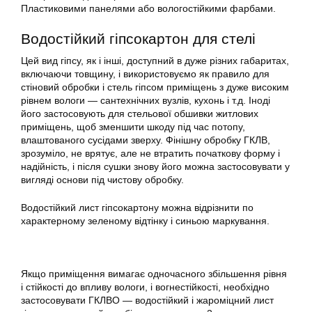
Пластиковими панелями або вологостійкими фарбами.
Водостійкий гіпсокартон для стелі
Цей вид гіпсу, як і інші, доступний в дуже різних габаритах,
включаючи товщину, і використовуємо як правило для
стіновий обробки і стель гіпсом приміщень з дуже високим
рівнем вологи — сантехнічних вузлів, кухонь і т.д. Іноді
його застосовують для стельової обшивки житлових
приміщень, щоб зменшити шкоду під час потопу,
влаштованого сусідами зверху. Фінішну обробку ГКЛВ,
зрозуміло, не врятує, але не втратить початкову форму і
надійність, і після сушки знову його можна застосовувати у
вигляді основи під чистову обробку.
Водостійкий лист гіпсокартону можна відрізнити по
характерному зеленому відтінку і синьою маркування.
Якщо приміщення вимагає одночасного збільшення рівня
і стійкості до впливу вологи, і вогнестійкості, необхідно
застосовувати ГКЛВО — водостійкий і жароміцний лист