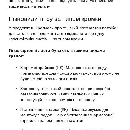
гіпсокартону, який в собі поєднує плюси 2-ух описаних
вище видів матеріалу.
Різновиди гіпсу за типом кромки
У продовженні розмови про те, який гіпсокартон потрібен
для стельової поверхні, варто відзначити ще одну
класифікацію листів — за типом кромки.
Гіпсокартонні листи бувають з такими видами
крайок:
З прямої крайкою (ПК). Матеріал такого роду
призначається для «сухого монтажу», при якому не
буде потрібно закладки стиків.
Застосовується такий гіпсокартон при розробці
багатошарових обшивних стельових і інших
конструкцій в якості внутрішнього шару.
З стоншення кромки (КК). Використовуємо для
монтажу з подальшою обклеюванням армованої
стрічкою і нанесенням шпаклівки.