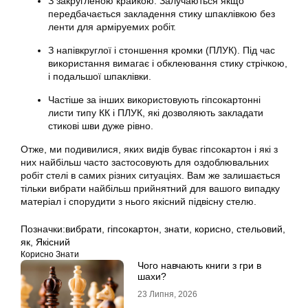
З закругленою крайкою. Залучаються якщо
передбачається закладення стику шпаклівкою без
ленти для арміруемих робіт.
З напівкруглої і стоншення кромки (ПЛУК). Під час
використання вимагає і обклеювання стику стрічкою,
і подальшої шпаклівки.
Частіше за інших використовують гіпсокартонні
листи типу КК і ПЛУК, які дозволяють закладати
стикові шви дуже рівно.
Отже, ми подивилися, яких видів буває гіпсокартон і які з
них найбільш часто застосовують для оздоблювальних
робіт стелі в самих різних ситуаціях. Вам же залишається
тільки вибрати найбільш прийнятний для вашого випадку
матеріал і спорудити з нього якісний підвісну стелю.
Позначки:
вибрати
,
гіпсокартон
,
знати
,
корисно
,
стельовий
,
як
,
Якісний
Корисно Знати
Чого навчають книги з гри в
шахи?
23 Липня, 2026