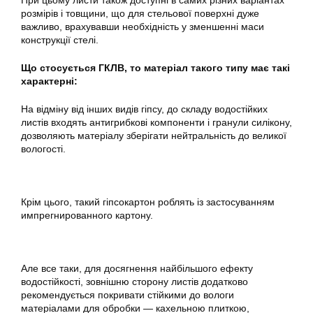
При цьому листи також доступні в самих різних варіантах
розмірів і товщини, що для стельової поверхні дуже
важливо, врахувавши необхідність у зменшенні маси
конструкції стелі.
Що стосується ГКЛВ, то матеріал такого типу має такі
характерні:
На відміну від інших видів гіпсу, до складу водостійких
листів входять антигрибкові компоненти і гранули силікону,
дозволяють матеріалу зберігати нейтральність до великої
вологості.
Крім цього, такий гіпсокартон роблять із застосуванням
импрегнированного картону.
Але все таки, для досягнення найбільшого ефекту
водостійкості, зовнішню сторону листів додатково
рекомендується покривати стійкими до вологи
матеріалами для обробки — кахельною плиткою,