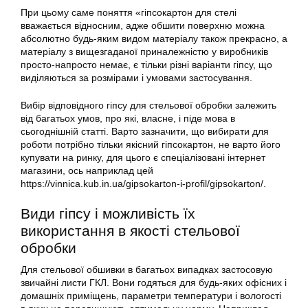
При цьому саме поняття «гіпсокартон для стелі
вважається відносним, адже обшити поверхню можна
абсолютно будь-яким видом матеріалу також прекрасно, а
матеріалу з вищезгаданої приналежністю у виробників
просто-напросто немає, є тільки різні варіанти гіпсу, що
виділяються за розмірами і умовами застосування.
Вибір відповідного гіпсу для стельової обробки залежить
від багатьох умов, про які, власне, і піде мова в
сьогоднішній статті. Варто зазначити, що вибирати для
роботи потрібно тільки якісний гіпсокартон, не варто його
купувати на ринку, для цього є спеціалізовані інтернет
магазини, ось наприклад цей
https://vinnica.kub.in.ua/gipsokarton-i-profil/gipsokarton/.
Види гіпсу і можливість їх
використання в якості стельової
обробки
Для стельової обшивки в багатьох випадках застосовую
звичайні листи ГКЛ. Вони годяться для будь-яких офісних і
домашніх приміщень, параметри температури і вологості