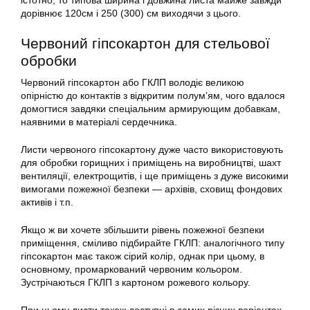
істотно, то типова ширина і довжина листа майже завжди
дорівнює 120см і 250 (300) см виходячи з цього.
Червоний гіпсокартон для стельової
обробки
Червоний гіпсокартон або ГКЛП володіє великою
опірністю до контактів з відкритим полум’ям, чого вдалося
домогтися завдяки спеціальним армирующим добавкам,
наявними в матеріалі сердечника.
Листи червоного гіпсокартону дуже часто використовують
для обробки горищних і приміщень на виробництві, шахт
вентиляції, електрощитів, і ще приміщень з дуже високими
вимогами пожежної безпеки — архівів, сховищ фондових
активів і т.п.
Якщо ж ви хочете збільшити рівень пожежної безпеки
приміщення, сміливо підбирайте ГКЛП: аналогічного типу
гіпсокартон має також сірий колір, однак при цьому, в
основному, промаркований червоним кольором.
Зустрічаються ГКЛП з картоном рожевого кольору.