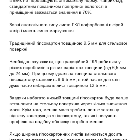
в яких не перевищують оптимальну норму. Наприклад,
стандартним показником повітряної вологості в
приміщенні вважається значення в 70%.
Зовні аналогічного типу листи ГКЛ пофарбовані в сірий
колір і мають синю маркування.
Традиційний гіпсокартон товщиною 9,5 мм для стельової
поверхні
Необхідно зауважити, що традиційний ГКЛ робиться у
різних виробників в різних варіантах товщини (від 6,5 мм
до 24 мм). При цьому ідеальна товщина стельового
гіпсокартону становить 8-9,5 мм, в той час як для стін
дуже часто вибирають лист товщиною 12,5 мм.
Завдяки набагато низькій товщині гіпсокартон буде легше
встановити на стельову поверхню через кілька зниженою
маси. Крім того, менша маса зробить легше загальну
підвісну конструкцію з гіпсокартону, так як і несучого
профілю на подібну обшивку потрібно менше.
Якщо ширина гіпсокартонних листів змінюється досить