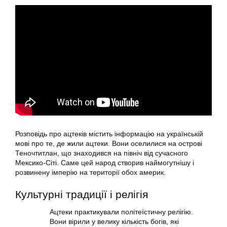
Розповідь про ацтеків містить інформацію на українській
мові про те, де жили ацтеки. Вони оселилися на острові
Теночтитлан, що знаходився на північ від сучасного
Мексико-Сіті. Саме цей народ створив наймогутнішу і
розвинену імперію на території обох америк.
Культурні традиції і релігія
Ацтеки практикували політеїстичну релігію.
Вони вірили у велику кількість богів, які