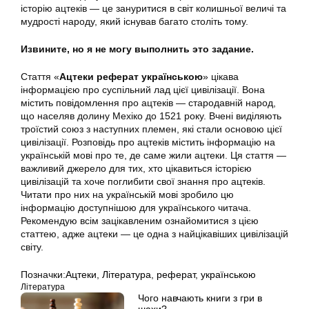
історію ацтеків — це зануритися в світ колишньої величі та
мудрості народу, який існував багато століть тому.
Извините, но я не могу выполнить это задание.
Стаття «
Ацтеки реферат українською
» цікава
інформацією про суспільний лад цієї цивілізації. Вона
містить повідомлення про ацтеків — стародавній народ,
що населяв долину Мехіко до 1521 року. Вчені виділяють
троїстий союз з наступних племен, які стали основою цієї
цивілізації. Розповідь про ацтеків містить інформацію на
українській мові про те, де саме жили ацтеки. Ця стаття —
важливий джерело для тих, хто цікавиться історією
цивілізацій та хоче поглибити свої знання про ацтеків.
Читати про них на українській мові зробило цю
інформацію доступнішою для українського читача.
Рекомендую всім зацікавленим ознайомитися з цією
статтею, адже ацтеки — це одна з найцікавіших цивілізацій
світу.
Позначки:
Ацтеки
,
Література
,
реферат
,
українською
Література
Чого навчають книги з гри в
шахи?