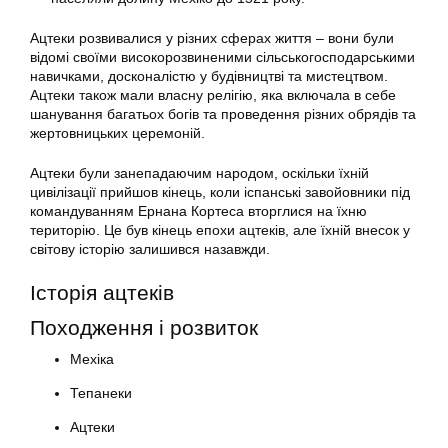
Ацтеки розвивалися у різних сферах життя – вони були
відомі своїми високорозвиненими сільськогосподарськими
навичками, досконалістю у будівництві та мистецтвом.
Ацтеки також мали власну релігію, яка включала в себе
шанування багатьох богів та проведення різних обрядів та
жертовницьких церемоній.
Ацтеки були занепадаючим народом, оскільки їхній
цивілізації прийшов кінець, коли іспанські завойовники під
командуванням Ернана Кортеса вторглися на їхню
територію. Це був кінець епохи ацтеків, але їхній внесок у
світову історію залишився назавжди.
Історія ацтеків
Походження і розвиток
Мехіка
Тепанеки
Ацтеки