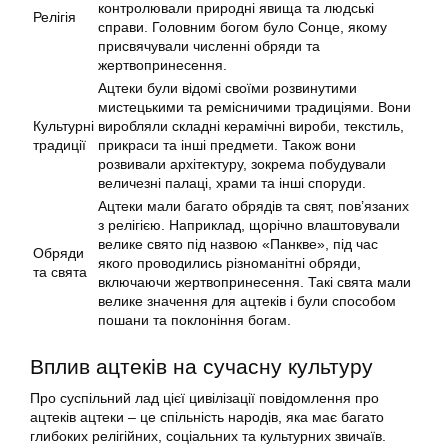
контролювали природні явища та людські
Релігія
справи. Головним богом було Сонце, якому
присвячували численні обряди та
жертвопринесення.
Ацтеки були відомі своїми розвинутими
мистецькими та ремісничими традиціями. Вони
Культурні
виробляли складні керамічні вироби, текстиль,
традиції
прикраси та інші предмети. Також вони
розвивали архітектуру, зокрема побудували
величезні палаці, храми та інші споруди.
Ацтеки мали багато обрядів та свят, пов’язаних
з релігією. Наприклад, щорічно влаштовували
велике свято під назвою «Панкве», під час
Обряди
якого проводились різноманітні обряди,
та свята
включаючи жертвопринесення. Такі свята мали
велике значення для ацтеків і були способом
пошани та поклоніння богам.
Вплив ацтеків на сучасну культуру
Про суспільний лад цієї цивілізації повідомлення про
ацтеків ацтеки – це спільність народів, яка має багато
глибоких релігійних, соціальних та культурних звичаїв.