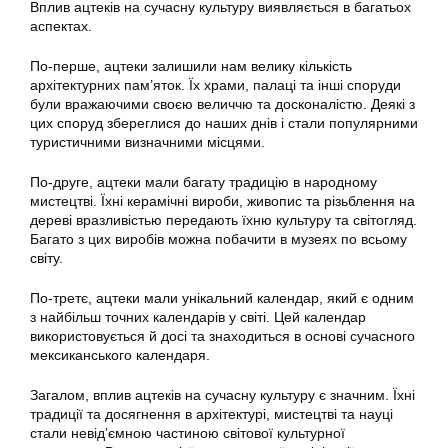
Вплив ацтеків на сучасну культуру виявляється в багатьох
аспектах.
По-перше, ацтеки залишили нам велику кількість
архітектурних пам’яток. Їх храми, палаці та інші споруди
були вражаючими своєю величчю та досконалістю. Деякі з
цих споруд збереглися до наших днів і стали популярними
туристичними визначними місцями.
По-друге, ацтеки мали багату традицію в народному
мистецтві. Їхні керамічні вироби, живопис та різьблення на
дереві вразливістью передають їхню культуру та світогляд.
Багато з цих виробів можна побачити в музеях по всьому
світу.
По-третє, ацтеки мали унікальний календар, який є одним
з найбільш точних календарів у світі. Цей календар
використовується й досі та знаходиться в основі сучасного
мексиканського календаря.
Загалом, вплив ацтеків на сучасну культуру є значним. Їхні
традиції та досягнення в архітектурі, мистецтві та науці
стали невід’ємною частиною світової культурної