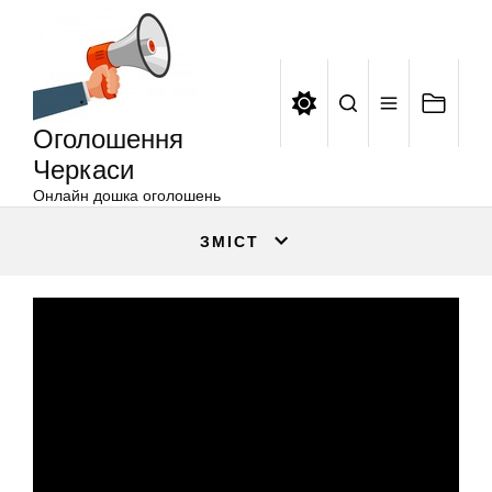
Оголошення
Перейти
Черкаси
до
вмісту
Оголошення
Черкаси
Онлайн дошка оголошень
ЗМІСТ