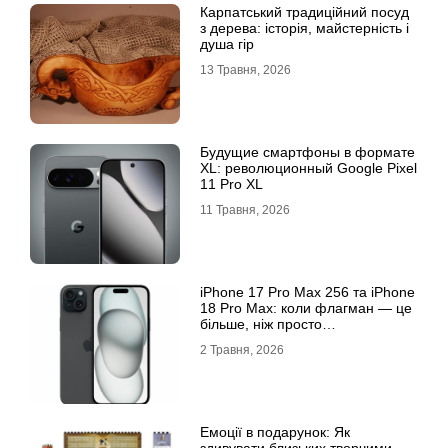
Карпатський традиційний посуд
з дерева: історія, майстерність і
душа гір
13 Травня, 2026
Будущие смартфоны в формате
XL: революционный Google Pixel
11 Pro XL
11 Травня, 2026
iРhone 17 Рro Мax 256 та iРhone
18 Рro Мax: коли флагман — це
більше, ніж просто
характеристики
2 Травня, 2026
Емоції в подарунок: Як
здивувати близьких творчими