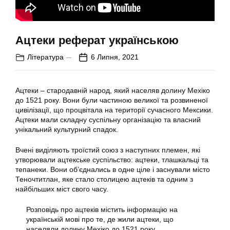
Ацтеки реферат українською
Література
6 Липня, 2021
Ацтеки – стародавній народ, який населяв долину Мехіко
до 1521 року. Вони були частиною великої та розвиненої
цивілізації, що процвітала на території сучасного Мексики.
Ацтеки мали складну суспільну організацію та власний
унікальний культурний спадок.
Вчені виділяють троїстий союз з наступних племен, які
утворювали ацтекське суспільство: ацтеки, тлашкальці та
тепанеки. Вони об’єднались в одне ціле і заснували місто
Теночтитлан, яке стало столицею ацтеків та одним з
найбільших міст свого часу.
Розповідь про ацтеків містить інформацію на
українській мові про те, де жили ацтеки, що
населяли долину Мехіко до 1521 року.