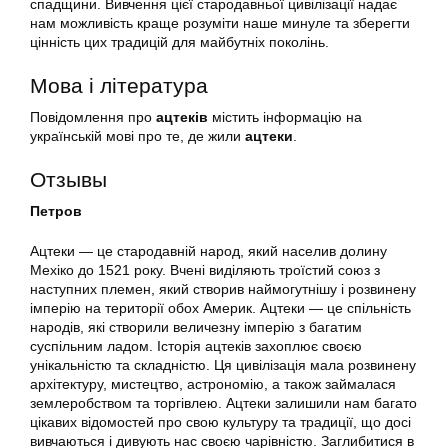
спадщини. Вивчення цієї стародавньої цивілізації надає
нам можливість краще розуміти наше минуле та зберегти
цінність цих традицій для майбутніх поколінь.
Мова і література
Повідомлення про
ацтеків
містить інформацію на
українській мові про те, де жили
ацтеки
.
Отзывы
Петров
Ацтеки — це стародавній народ, який населив долину
Мехіко до 1521 року. Вчені виділяють троїстий союз з
наступних племен, який створив наймогутнішу і розвинену
імперію на території обох Америк. Ацтеки — це спільність
народів, які створили величезну імперію з багатим
суспільним ладом. Історія ацтеків захоплює своєю
унікальністю та складністю. Ця цивілізація мала розвинену
архітектуру, мистецтво, астрономію, а також займалася
землеробством та торгівлею. Ацтеки залишили нам багато
цікавих відомостей про свою культуру та традиції, що досі
вивчаються і дивують нас своєю чарівністю. Заглибитися в