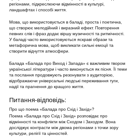
регіонами, підкреслюючи відмінності в культурі,
ландшафтах і способі життя.
Мова, що використовується в баладі, проста і поетична,
що створює мелодійний і виразний ефект. Повторення
певних слів і фраз додає віршу музичності та ритмічності.
У баладі часто використовуються яскраві образи та
метафорична мова, щоб викликати сильні емоції та
створити відчуття атмосфери.
Балада «Балада про Виход і Запада» є важливим твором
української літератури і часто виконується як пісня. Її теми
та послання продовжують резонувати з аудиторією,
відображаючи універсальні людські переживання туги,
надії та прагнення до кращого життя.
Питання-відповідь:
Про що поема «Балада про Схід і Захід»?
Поема «Балада про Схід і Захід» розповідає про
відмінності та конфлікти між Сходом і Заходом. Вона
досліджує контрасти між двома регіонами з точки зору
культури, релігії та цінностей.