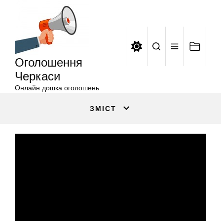
Оголошення
Перейти
Черкаси
до
вмісту
Оголошення
Черкаси
Онлайн дошка оголошень
ЗМІСТ