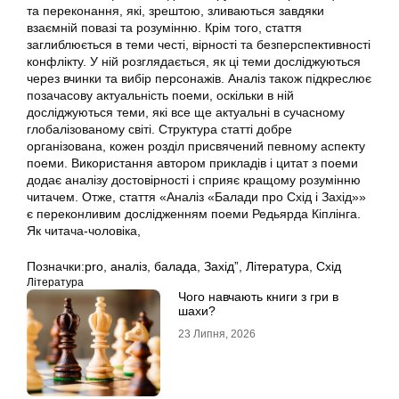
та переконання, які, зрештою, зливаються завдяки
взаємній повазі та розумінню. Крім того, стаття
заглиблюється в теми честі, вірності та безперспективності
конфлікту. У ній розглядається, як ці теми досліджуються
через вчинки та вибір персонажів. Аналіз також підкреслює
позачасову актуальність поеми, оскільки в ній
досліджуються теми, які все ще актуальні в сучасному
глобалізованому світі. Структура статті добре
організована, кожен розділ присвячений певному аспекту
поеми. Використання автором прикладів і цитат з поеми
додає аналізу достовірності і сприяє кращому розумінню
читачем. Отже, стаття «Аналіз «Балади про Схід і Захід»»
є переконливим дослідженням поеми Редьярда Кіплінга.
Як читача-чоловіка,
Позначки:
pro
,
аналіз
,
балада
,
Захід”
,
Література
,
Схід
Література
Чого навчають книги з гри в
шахи?
23 Липня, 2026