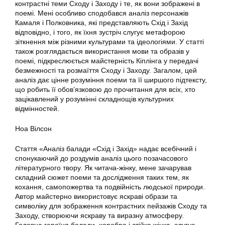
контрастні теми Сходу і Заходу і те, як вони зображені в
поемі. Мені особливо сподобався аналіз персонажів
Камаля і Полковника, які представляють Схід і Захід
відповідно, і того, як їхня зустріч слугує метафорою
зіткнення між різними культурами та ідеологіями. У статті
також розглядається використання мови та образів у
поемі, підкреслюється майстерність Кіплінга у передачі
безмежності та розмаїття Сходу і Заходу. Загалом, цей
аналіз дає цінне розуміння поеми та її ширшого підтексту,
що робить її обов’язковою до прочитання для всіх, хто
зацікавлений у розумінні складнощів культурних
відмінностей.
Ноа Вілсон
Стаття «Аналіз балади «Схід і Захід» надає всебічний і
спонукаючий до роздумів аналіз цього позачасового
літературного твору. Як читача-жінку, мене зачарував
складний сюжет поеми та дослідження таких тем, як
кохання, самопожертва та подвійність людської природи.
Автор майстерно використовує яскраві образи та
символіку для зображення контрастних пейзажів Сходу та
Заходу, створюючи яскраву та виразну атмосферу.