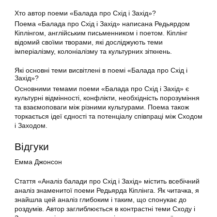
Хто автор поеми «Балада про Схід і Захід»?
Поема «Балада про Схід і Захід» написана Редьярдом
Кіплінгом, англійським письменником і поетом. Кіплінг
відомий своїми творами, які досліджують теми
імперіалізму, колоніалізму та культурних зіткнень.
Які основні теми висвітлені в поемі «Балада про Схід і
Захід»?
Основними темами поеми «Балада про Схід і Захід» є
культурні відмінності, конфлікти, необхідність порозуміння
та взаємоповаги між різними культурами. Поема також
торкається ідеї єдності та потенціалу співпраці між Сходом
і Заходом.
Відгуки
Емма Джонсон
Стаття «Аналіз балади про Схід і Захід» містить всебічний
аналіз знаменитої поеми Редьярда Кіплінга. Як читачка, я
знайшла цей аналіз глибоким і таким, що спонукає до
роздумів. Автор заглиблюється в контрастні теми Сходу і