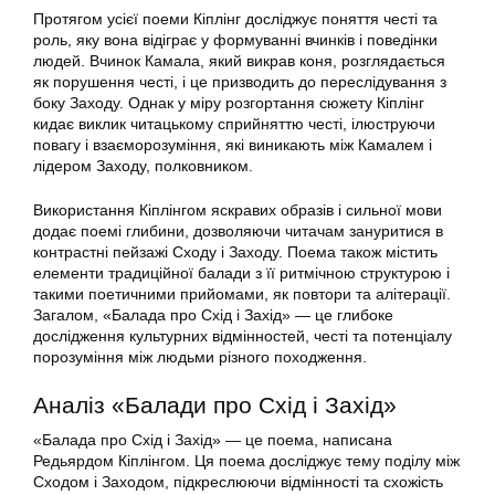
Протягом усієї поеми Кіплінг досліджує поняття честі та
роль, яку вона відіграє у формуванні вчинків і поведінки
людей. Вчинок Камала, який викрав коня, розглядається
як порушення честі, і це призводить до переслідування з
боку Заходу. Однак у міру розгортання сюжету Кіплінг
кидає виклик читацькому сприйняттю честі, ілюструючи
повагу і взаєморозуміння, які виникають між Камалем і
лідером Заходу, полковником.
Використання Кіплінгом яскравих образів і сильної мови
додає поемі глибини, дозволяючи читачам зануритися в
контрастні пейзажі Сходу і Заходу. Поема також містить
елементи традиційної балади з її ритмічною структурою і
такими поетичними прийомами, як повтори та алітерації.
Загалом, «Балада про Схід і Захід» — це глибоке
дослідження культурних відмінностей, честі та потенціалу
порозуміння між людьми різного походження.
Аналіз «Балади про Схід і Захід»
«Балада про Схід і Захід» — це поема, написана
Редьярдом Кіплінгом. Ця поема досліджує тему поділу між
Сходом і Заходом, підкреслюючи відмінності та схожість