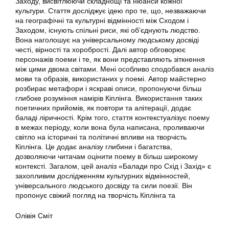
Заходу, висвітлюючи складнощі та нюанси кожної
культури. Стаття досліджує ідею про те, що, незважаючи
на географічні та культурні відмінності між Сходом і
Заходом, існують спільні риси, які об’єднують людство.
Вона наголошує на універсальному людському досвіді
честі, вірності та хоробрості. Далі автор обговорює
персонажів поеми і те, як вони представляють зіткнення
між цими двома світами. Мені особливо сподобався аналіз
мови та образів, використаних у поемі. Автор майстерно
розбирає метафори і яскраві описи, пропонуючи більш
глибоке розуміння намірів Кіплінга. Використання таких
поетичних прийомів, як повтори та алітерації, додає
баладі ліричності. Крім того, стаття контекстуалізує поему
в межах періоду, коли вона була написана, проливаючи
світло на історичні та політичні впливи на творчість
Кіплінга. Це додає аналізу глибини і багатства,
дозволяючи читачам оцінити поему в більш широкому
контексті. Загалом, цей аналіз «Балади про Схід і Захід» є
захопливим дослідженням культурних відмінностей,
універсального людського досвіду та сили поезії. Він
пропонує свіжий погляд на творчість Кіплінга та
Олівія Сміт