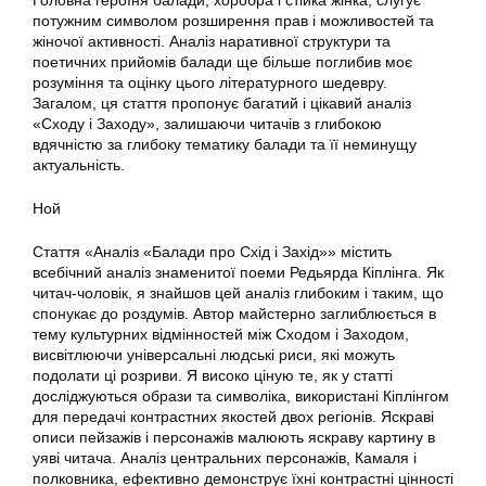
Головна героїня балади, хоробра і стійка жінка, слугує
потужним символом розширення прав і можливостей та
жіночої активності. Аналіз наративної структури та
поетичних прийомів балади ще більше поглибив моє
розуміння та оцінку цього літературного шедевру.
Загалом, ця стаття пропонує багатий і цікавий аналіз
«Сходу і Заходу», залишаючи читачів з глибокою
вдячністю за глибоку тематику балади та її неминущу
актуальність.
Ной
Стаття «Аналіз «Балади про Схід і Захід»» містить
всебічний аналіз знаменитої поеми Редьярда Кіплінга. Як
читач-чоловік, я знайшов цей аналіз глибоким і таким, що
спонукає до роздумів. Автор майстерно заглиблюється в
тему культурних відмінностей між Сходом і Заходом,
висвітлюючи універсальні людські риси, які можуть
подолати ці розриви. Я високо ціную те, як у статті
досліджуються образи та символіка, використані Кіплінгом
для передачі контрастних якостей двох регіонів. Яскраві
описи пейзажів і персонажів малюють яскраву картину в
уяві читача. Аналіз центральних персонажів, Камаля і
полковника, ефективно демонструє їхні контрастні цінності