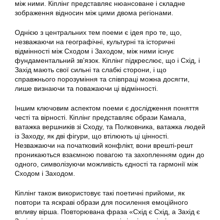
між ними. Кіплінг представляє нюансоване і складне
зображення відносин між цими двома регіонами.
Однією з центральних тем поеми є ідея про те, що,
незважаючи на географічні, культурні та історичні
відмінності між Сходом і Заходом, між ними існує
фундаментальний зв’язок. Кіплінг підкреслює, що і Схід, і
Захід мають свої сильні та слабкі сторони, і що
справжнього порозуміння та співпраці можна досягти,
лише визнаючи та поважаючи ці відмінності.
Іншим ключовим аспектом поеми є дослідження поняття
честі та вірності. Кіплінг представляє образи Камала,
ватажка вершників зі Сходу, та Полковника, ватажка людей
із Заходу, як дві фігури, що втілюють ці цінності.
Незважаючи на початковий конфлікт, вони врешті-решт
проникаються взаємною повагою та захопленням один до
одного, символізуючи можливість єдності та гармонії між
Сходом і Заходом.
Кіплінг також використовує такі поетичні прийоми, як
повтори та яскраві образи для посилення емоційного
впливу вірша. Повторювана фраза «Схід є Схід, а Захід є