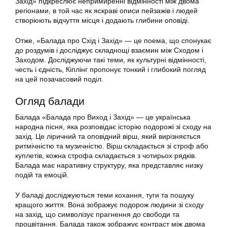
Захід» підкреслює непримиренні відмінності між двома
регіонами, в той час як яскраві описи пейзажів і людей
створюють відчуття місця і додають глибини оповіді.
Отже, «Балада про Схід і Захід» — це поема, що спонукає
до роздумів і досліджує складнощі взаємин між Сходом і
Заходом. Досліджуючи такі теми, як культурні відмінності,
честь і єдність, Кіплінг пропонує тонкий і глибокий погляд
на цей позачасовий поділ.
Огляд балади
Балада «Балада про Виход і Захід» — це українська
народна пісня, яка розповідає історію подорожі зі сходу на
захід. Це ліричний та оповідний вірш, який вирізняється
ритмічністю та музичністю. Вірш складається зі строф або
куплетів, кожна строфа складається з чотирьох рядків.
Балада має наративну структуру, яка представляє низку
подій та емоцій.
У баладі досліджуються теми кохання, туги та пошуку
кращого життя. Вона зображує подорож людини зі сходу
на захід, що символізує прагнення до свободи та
процвітання. Балада також зображує контраст між двома