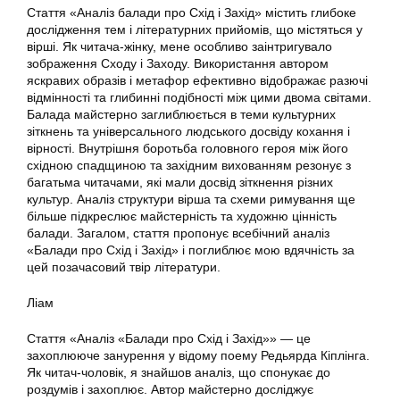
Стаття «Аналіз балади про Схід і Захід» містить глибоке
дослідження тем і літературних прийомів, що містяться у
вірші. Як читача-жінку, мене особливо заінтригувало
зображення Сходу і Заходу. Використання автором
яскравих образів і метафор ефективно відображає разючі
відмінності та глибинні подібності між цими двома світами.
Балада майстерно заглиблюється в теми культурних
зіткнень та універсального людського досвіду кохання і
вірності. Внутрішня боротьба головного героя між його
східною спадщиною та західним вихованням резонує з
багатьма читачами, які мали досвід зіткнення різних
культур. Аналіз структури вірша та схеми римування ще
більше підкреслює майстерність та художню цінність
балади. Загалом, стаття пропонує всебічний аналіз
«Балади про Схід і Захід» і поглиблює мою вдячність за
цей позачасовий твір літератури.
Ліам
Стаття «Аналіз «Балади про Схід і Захід»» — це
захоплююче занурення у відому поему Редьярда Кіплінга.
Як читач-чоловік, я знайшов аналіз, що спонукає до
роздумів і захоплює. Автор майстерно досліджує