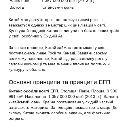
Населення
1 357 000 000 осіб (2013 р.)
Валюта
Китайський юань
Китай має довгу історію, що налічує тисячі років, і
вважається однією з найстаріших цивілізацій у світі.
Культура й традиції Китаю вплинули на багато інших країн
у світі, особливо у Східній Азії.
За своєю площею, Китай займає третє місце у світі,
поступаючись лише Росії та Канаді. Завдяки своєму
великому населенню, Китай відіграє важливу роль у
світовій економіці та має значний вплив на політику й
культуру глобально.
Основні принципи та принципи ЕГП
Китай: особливості ЕГП
. Столиця: Пекін. Площа: 9 596
961 км². Населення: 1 357 000 000 осіб (2013 р.). Валюта:
китайський юань. Країна розташована у східній частині
азіатського материка. За площею посідає третє місце. До
складу Китаю входять особливі адвань, але фактично
острів є.