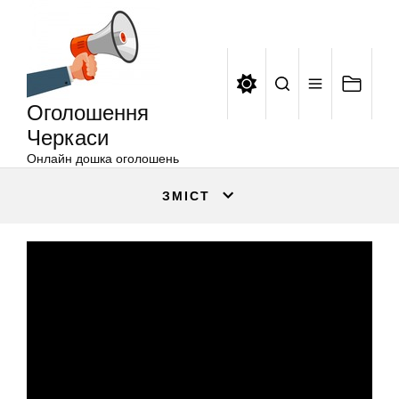
Оголошення
Перейти
Черкаси
до
вмісту
Оголошення
Черкаси
Онлайн дошка оголошень
ЗМІСТ