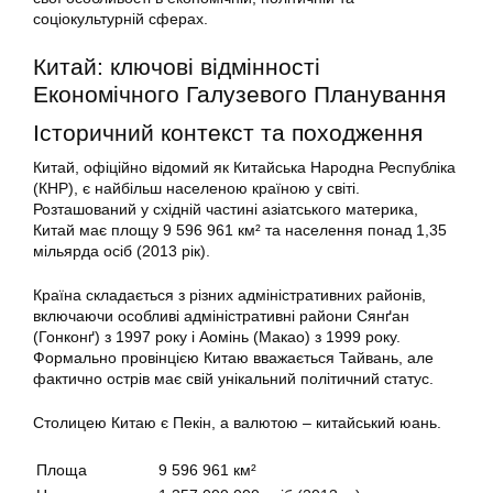
соціокультурній сферах.
Китай: ключові відмінності
Економічного Галузевого Планування
Історичний контекст та походження
Китай, офіційно відомий як Китайська Народна Республіка
(КНР), є найбільш населеною країною у світі.
Розташований у східній частині азіатського материка,
Китай має площу 9 596 961 км² та населення понад 1,35
мільярда осіб (2013 рік).
Країна складається з різних адміністративних районів,
включаючи особливі адміністративні райони Сянґан
(Гонконґ) з 1997 року і Аомінь (Макао) з 1999 року.
Формально провінцією Китаю вважається Тайвань, але
фактично острів має свій унікальний політичний статус.
Столицею Китаю є Пекін, а валютою – китайський юань.
Площа
9 596 961 км²