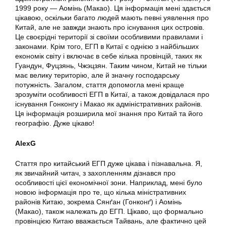
1999 року — Аомінь (Макао). Ця інформація мені здається
цікавою, оскільки багато людей мають певні уявлення про
Китай, але не завжди знають про існування цих островів.
Це своєрідні території зі своїми особливими правилами і
законами. Крім того, ЕГП в Китаї є однією з найбільших
економік світу і включає в себе кілька провінцій, таких як
Гуандун, Фуцзянь, Чжэцзян. Таким чином, Китай не тільки
має велику територію, але й значну господарську
потужність. Загалом, стаття допомогла мені краще
зрозуміти особливості ЕГП в Китаї, а також довідалася про
існування Гонконгу і Макао як адміністративних районів.
Ця інформація розширила мої знання про Китай та його
географію. Дуже цікаво!
AlexG
Стаття про китайський ЕГП дуже цікава і пізнавальна. Я,
як звичайний читач, з захопленням дізнався про
особливості цієї економічної зони. Наприклад, мені було
новою інформація про те, що кілька міністративних
районів Китаю, зокрема Сянґан (Гонконґ) і Аомінь
(Макао), також належать до ЕГП. Цікаво, що формально
провінцією Китаю вважається Тайвань, але фактично цей