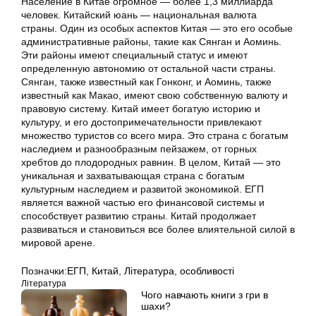
Население в Китае огромное — более 1,3 миллиарда
человек. Китайский юань — национальная валюта
страны. Один из особых аспектов Китая — это его особые
административные районы, такие как Сянган и Аоминь.
Эти районы имеют специальный статус и имеют
определенную автономию от остальной части страны.
Сянган, также известный как Гонконг, и Аоминь, также
известный как Макао, имеют свою собственную валюту и
правовую систему. Китай имеет богатую историю и
культуру, и его достопримечательности привлекают
множество туристов со всего мира. Это страна с богатым
наследием и разнообразным пейзажем, от горных
хребтов до плодородных равнин. В целом, Китай — это
уникальная и захватывающая страна с богатым
культурным наследием и развитой экономикой. ЕГП
является важной частью его финансовой системы и
способствует развитию страны. Китай продолжает
развиваться и становиться все более влиятельной силой в
мировой арене.
Позначки:
ЕГП
,
Китай
,
Література
,
особливості
Література
Чого навчають книги з гри в
шахи?