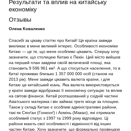
Результати та вплив на китайську
економіку
Отзывы
Олена Коваленко
Спасибі за цікаву статтю про Китай! Ця країна завжди
викликає в мене великий інтерес. Особливості економіки
Китаю — це те, що мене особливо цікавить. Спершу хочу
зазначити, що столицею Китаю є Пекін. Цей місто вийшов
на перший план завдяки своїй величезній площі, яка
становить 9 596 961 км². А що стосується населення, то в
Китаї проживає близько 1 357 000 000 осіб (станом на
2013 рік). Мене завжди цікавить валюта країни, і для
Китаю це китайський юань. Яка валюта використовується
у країні завжди відображає її економічну ситуацію та вплив
на світові фінанси. Китай розташований у східній частині
Азіатського материка і він займає третє місце за площею.
Також у складі Китаю є особливі адміністративні райони,
такі як Сянґан (Гонконґ) і Аомінь (Макао), які отримали
особливий статус з 1997 та 1999 року відповідно. Ці
райони мають свої особливості і відмінності від інших
частин Китаю. Хочу зазначити, що формально провінцією