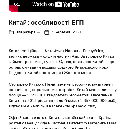
Китай: особливості ЕГП
Література
2 Березня, 2021
Китай, офіційно — Китайська Народна Республіка, —
велика держава у східній частині Азії. За площею Китай
займає третє місце у світі. Однак, фактично Китай — це
острів, омиваний водами Східного Китайського моря,
Південно-Китайського моря і Жовтого моря.
Столицею Китаю є Пекін, велике історичне, культурне і
політичне центральне місто країни. Китай має величезну
площу — 9 596 961 квадратних кілометрів. Населення
Китаю на 2013 рік становило близько 1 357 000 000 осіб,
відтак він є найбільш населеною країною світу.
Офіційною валютою Китаю є китайський юань. Країна
розташована у східній частині азіатського материка і має
свої особливості в економічній, політичній та