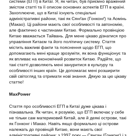
системи (ЕГП) в Китаї. Я, як читач, був приємно вражений
змістом статті та її описом основних аспектів ЕГП в країні.
Захоплююче, що в Китаї існують спеціальні
адміністративні райони, такі як Сянґан (Гонконґ) та Аомінь
(Макао). Ці райони мають свої особливості та автономію,
але фактично є частинами Китаю. Формально провінцією
Китаю вважається Тайвань. Для мене цікаво дізнатися про
управління Китаєм та його політичну систему. Стаття
містить важливі факти та пояснення щодо ЕГП, що
допомагають мені краще зрозуміти, як вона функціонує та
як впливає на економічний розвиток Китаю. Радійте, що
такі статті дозволяють мені зануритися в культуру та
особливості інших країн. Це допомагає мені розширити
свій світогляд та отримати нові знання. Дякую за цю цікаву
статтю!
MaxPower
Стаття про особливості ЕГП в Китаї дуже цікава і
пізнавальна. Як читач, я розумію, що ЕГП включає у себе
не тільки сам материковий Китай, але й деякі острови, такі
як Гонконг і Макао. Навіть якщо формально ці острови
належать до провінцій Китаю, вони мають свої
адміністративні райони: з 1997 року — Сянган (Гонконг) і з