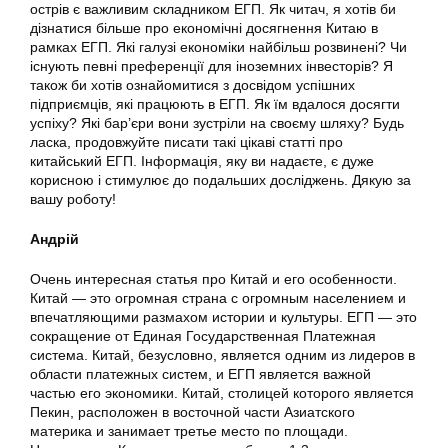
острів є важливим складником ЕГП. Як читач, я хотів би
дізнатися більше про економічні досягнення Китаю в
рамках ЕГП. Які галузі економіки найбільш розвинені? Чи
існують певні преференції для іноземних інвесторів? Я
також би хотів ознайомитися з досвідом успішних
підприємців, які працюють в ЕГП. Як їм вдалося досягти
успіху? Які бар’єри вони зустріли на своєму шляху? Будь
ласка, продовжуйте писати такі цікаві статті про
китайський ЕГП. Інформація, яку ви надаєте, є дуже
корисною і стимулює до подальших досліджень. Дякую за
вашу роботу!
Андрій
Очень интересная статья про Китай и его особенности.
Китай — это огромная страна с огромным населением и
впечатляющими размахом истории и культуры. ЕГП — это
сокращение от Единая Государственная Платежная
система. Китай, безусловно, является одним из лидеров в
области платежных систем, и ЕГП является важной
частью его экономики. Китай, столицей которого является
Пекин, расположен в восточной части Азиатского
материка и занимает третье место по площади.