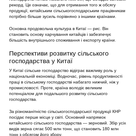
рекорд. Це означає, що для отримання того ж обсягу
продукції, китайським сільськогосподарським працівникам
потрібно більше зусиль порівняно з іншими країнами.
Основна продовольча культура в Китаї — рис. Він
становить основу харчування китайців і забезпечує
більшість внутрішнього споживання і експорту країни.
Перспективи розвитку сільського
господарства у Китаї
У Китаї сільське господарство відіграє важливу роль у
національній економіці. Водночас, рівень продуктивності
праці в сільському господарстві набагато нижчий, ніж у
промисловості. Проте, країна володіє великим
потенціалом для подальшого розвитку сільського
господарства.
За різноманітністю сільськогосподарської продукції КНР
посідає перше місце у світі. Основний напрямок
китайського сільського господарства — зерновий. Збір усіх
видів зерна сягає 500 млн тонн, що становить 180 млн
тонн з обсягом його збору.