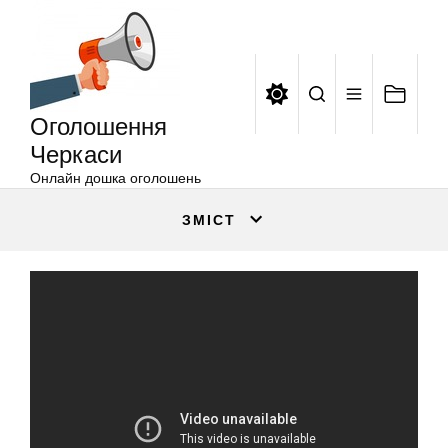
Оголошення
Перейти
Черкаси
до
вмісту
Оголошення
Черкаси
Онлайн дошка оголошень
ЗМІСТ