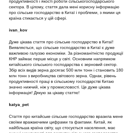
продуктивності і якості роботи сільськогосподарського
сектора. В цілому, стаття дала мені корисну інформацію
про сільське господарство в Китаї і проблеми, з якими ця
країна стикається у цій сфері.
ivan_kov
Дуже цікава стаття про сільське господарство в Китаї!
Виявляється, що сільське господарство в Китаї є дуже
важливою галуззю економіки. За різноманітністю продукції
КНР займає перше місце у світі. Основним напрямком
китайського сільського господарства є зерновий сектор.
Збір всіх видів зерна досягає 500 млн тонн і становить 180
млн тонн з виробництва світового зерна. Однак, рівень
продуктивності праці в сільському господарстві Китаю
значно нижчий, ніж у промисловості. Це дуже цікава
інформація! Дякую за цікаву статтю!
katya_pet
Стаття про китайське сільське господарство вразила мене
своїми вражаючими цифрами та фактами. Китай, як
найбільша країна світу, що стосується населення, має