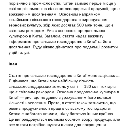
порівняно з промисловістю. Китай займає перше місце у
світі за різноманіттю сільськогосподарської продукції, що є
вражаючим досягненням. Основним напрямком
китайського сільського господарства є вирощування
зернових культур, збір яких досягає 500 млн тонн, що є
світовим рекордом. Рис є основною продовольчою
культурою в Китаї. Загалом, стаття надає важливу
інформацію про сільське господарство в Китаї та його
досягнення. Буду цікаво дізнатися про подальші розвитки
у цій галузі.
Іван
Стаття про сільське господарство в Китаї мене зацікавила.
Я дізнався, що Китай має найбільшу кількість
сільськогосподарських земель у світі — 180 млн гектарів,
що є світовим рекордом. Основна продовольча культура в
Китаї — рис, що не дивно з урахуванням його великої
кількості населення. Проте, в статті також зазначено, що
рівень продуктивності праці в сільському господарстві
Китаю є набагато нижчим, ніж у багатьох інших країнах.
Це виправдовується великим обсягом збору продукції, але
все ж таки потрібно шукати шляхи для покращення