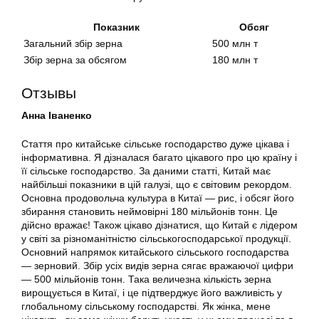
Показник
Обсяг
Загальний збір зерна
500 млн т
Збір зерна за обсягом
180 млн т
Отзывы
Анна Іваненко
Стаття про китайське сільське господарство дуже цікава і
інформативна. Я дізналася багато цікавого про цю країну і
її сільське господарство. За даними статті, Китай має
найбільші показники в цій галузі, що є світовим рекордом.
Основна продовольча культура в Китаї — рис, і обсяг його
збирання становить неймовірні 180 мільйонів тонн. Це
дійсно вражає! Також цікаво дізнатися, що Китай є лідером
у світі за різноманітністю сільськогосподарської продукції.
Основний напрямок китайського сільського господарства
— зерновий. Збір усіх видів зерна сягає вражаючої цифри
— 500 мільйонів тонн. Така величезна кількість зерна
вирощується в Китаї, і це підтверджує його важливість у
глобальному сільському господарстві. Як жінка, мене