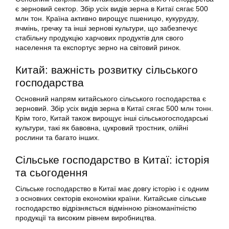
є зерновий сектор. Збір усіх видів зерна в Китаї сягає 500
млн тон. Країна активно вирощує пшеницю, кукурудзу,
ячмінь, гречку та інші зернові культури, що забезпечує
стабільну продукцію харчових продуктів для свого
населення та експортує зерно на світовий ринок.
Китай: важність розвитку сільського
господарства
Основний напрям китайського сільського господарства є
зерновий. Збір усіх видів зерна в Китаї сягає 500 млн тонн.
Крім того, Китай також вирощує інші сільськогосподарські
культури, такі як бавовна, цукровий тростник, олійні
рослини та багато інших.
Сільське господарство в Китаї: історія
та сьогодення
Сільське господарство в Китаї має довгу історію і є одним
з основних секторів економіки країни. Китайське сільське
господарство відрізняється відмінною різноманітністю
продукції та високим рівнем виробництва.