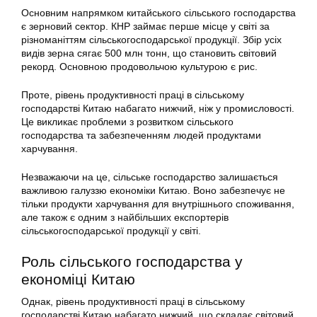
Основним напрямком китайського сільського господарства
є зерновий сектор. КНР займає перше місце у світі за
різноманіттям сільськогосподарської продукції. Збір усіх
видів зерна сягає 500 млн тонн, що становить світовий
рекорд. Основною продовольчою культурою є рис.
Проте, рівень продуктивності праці в сільському
господарстві Китаю набагато нижчий, ніж у промисловості.
Це викликає проблеми з розвитком сільського
господарства та забезпеченням людей продуктами
харчування.
Незважаючи на це, сільське господарство залишається
важливою галуззю економіки Китаю. Воно забезпечує не
тільки продукти харчування для внутрішнього споживання,
але також є одним з найбільших експортерів
сільськогосподарської продукції у світі.
Роль сільського господарства у
економіці Китаю
Однак, рівень продуктивності праці в сільському
господарстві Китаю набагато нижчий, що складає світовий