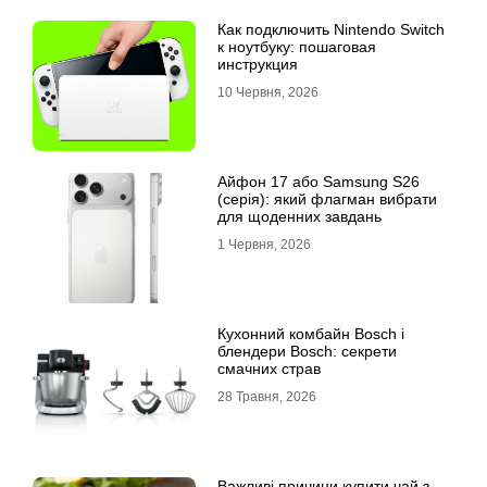
Как подключить Nintendo Switch
к ноутбуку: пошаговая
инструкция
10 Червня, 2026
Айфон 17 або Samsung S26
(серія): який флагман вибрати
для щоденних завдань
1 Червня, 2026
Кухонний комбайн Bosch і
блендери Bosch: секрети
смачних страв
28 Травня, 2026
Важливі причини купити чай з