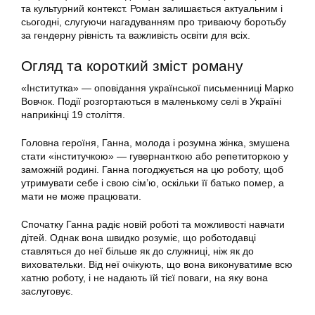
та культурний контекст. Роман залишається актуальним і
сьогодні, слугуючи нагадуванням про триваючу боротьбу
за гендерну рівність та важливість освіти для всіх.
Огляд та короткий зміст роману
«Інститутка» — оповідання української письменниці Марко
Вовчок. Події розгортаються в маленькому селі в Україні
наприкінці 19 століття.
Головна героїня, Ганна, молода і розумна жінка, змушена
стати «інститучкою» — гувернанткою або репетиторкою у
заможній родині. Ганна погоджується на цю роботу, щоб
утримувати себе і свою сім’ю, оскільки її батько помер, а
мати не може працювати.
Спочатку Ганна радіє новій роботі та можливості навчати
дітей. Однак вона швидко розуміє, що роботодавці
ставляться до неї більше як до служниці, ніж як до
виховательки. Від неї очікують, що вона виконуватиме всю
хатню роботу, і не надають їй тієї поваги, на яку вона
заслуговує.