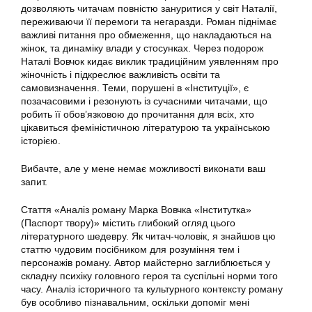
дозволяють читачам повністю зануритися у світ Наталії,
переживаючи її перемоги та негаразди. Роман піднімає
важливі питання про обмеження, що накладаються на
жінок, та динаміку влади у стосунках. Через подорож
Наталі Вовчок кидає виклик традиційним уявленням про
жіночність і підкреслює важливість освіти та
самовизначення. Теми, порушені в «Інституції», є
позачасовими і резонують із сучасними читачами, що
робить її обов’язковою до прочитання для всіх, хто
цікавиться феміністичною літературою та українською
історією.
Вибачте, але у мене немає можливості виконати ваш
запит.
Стаття «Аналіз роману Марка Вовчка «Інститутка»
(Паспорт твору)» містить глибокий огляд цього
літературного шедевру. Як читач-чоловік, я знайшов цю
статтю чудовим посібником для розуміння тем і
персонажів роману. Автор майстерно заглиблюється у
складну психіку головного героя та суспільні норми того
часу. Аналіз історичного та культурного контексту роману
був особливо пізнавальним, оскільки допоміг мені