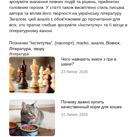
зрозуміти значення певних подій та рішень, прийнятих
головним героєм. У статті також висвітлено стиль письма
автора та вплив його творчості на українську літературу.
Загалом, цей аналіз є обов’язковим до прочитання для
всіх, хто прагне глибше зрозуміти «Інститутку» та її місце в
літературному каноні.
Позначки:
“Інститутка”
,
(паспорт)
,
marko
,
аналіз
,
Вовчок
,
Література
,
твору
Література
Чого навчають книги з гри в
шахи?
23 Липня, 2026
Почему важно купить
качественный корм для кошек
15 Липня, 2026