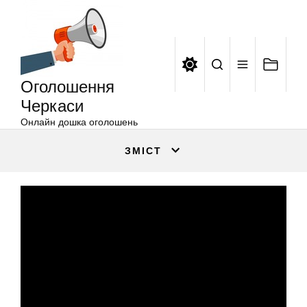
Оголошення
Перейти
Черкаси
до
вмісту
Оголошення
Черкаси
Онлайн дошка оголошень
ЗМІСТ