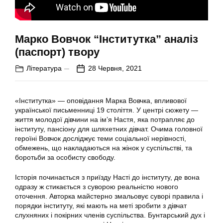
Марко Вовчок “Інститутка” аналіз
(паспорт) твору
Література
28 Червня, 2021
«Інститутка» — оповідання Марка Вовчка, впливової
української письменниці 19 століття. У центрі сюжету —
життя молодої дівчини на ім’я Настя, яка потрапляє до
інституту, пансіону для шляхетних дівчат. Очима головної
героїні Вовчок досліджує теми соціальної нерівності,
обмежень, що накладаються на жінок у суспільстві, та
боротьби за особисту свободу.
Історія починається з приїзду Насті до інституту, де вона
одразу ж стикається з суворою реальністю нового
оточення. Авторка майстерно змальовує суворі правила і
порядки інституту, які мають на меті зробити з дівчат
слухняних і покірних членів суспільства. Бунтарський дух і