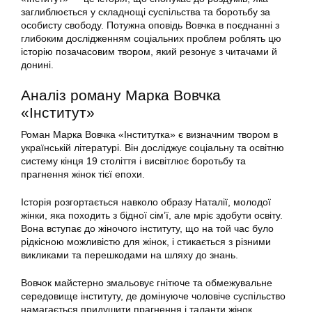
заглиблюється у складнощі суспільства та боротьбу за
особисту свободу. Потужна оповідь Вовчка в поєднанні з
глибоким дослідженням соціальних проблем роблять цю
історію позачасовим твором, який резонує з читачами й
донині.
Аналіз роману Марка Вовчка
«Інститут»
Роман Марка Вовчка «Інститутка» є визначним твором в
українській літературі. Він досліджує соціальну та освітню
систему кінця 19 століття і висвітлює боротьбу та
прагнення жінок тієї епохи.
Історія розгортається навколо образу Наталії, молодої
жінки, яка походить з бідної сім’ї, але мріє здобути освіту.
Вона вступає до жіночого інституту, що на той час було
рідкісною можливістю для жінок, і стикається з різними
викликами та перешкодами на шляху до знань.
Вовчок майстерно змальовує гнітюче та обмежувальне
середовище інституту, де домінуюче чоловіче суспільство
намагається придушити прагнення і таланти жінок.