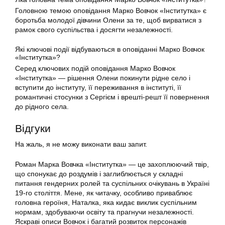
Головною темою оповідання Марко Вовчок «Інститутка» є
боротьба молодої дівчини Олени за те, щоб вирватися з
рамок свого суспільства і досягти незалежності.
Які ключові події відбуваються в оповіданні Марко Вовчок
«Інститутка»?
Серед ключових подій оповідання Марко Вовчок
«Інститутка» — рішення Олени покинути рідне село і
вступити до інституту, її переживання в інституті, її
романтичні стосунки з Сергієм і врешті-решт її повернення
до рідного села.
Відгуки
На жаль, я не можу виконати ваш запит.
Роман Марка Вовчка «Інститутка» — це захоплюючий твір,
що спонукає до роздумів і заглиблюється у складні
питання гендерних ролей та суспільних очікувань в Україні
19-го століття. Мене, як читачку, особливо приваблює
головна героїня, Наталка, яка кидає виклик суспільним
нормам, здобуваючи освіту та прагнучи незалежності.
Яскраві описи Вовчок і багатий розвиток персонажів