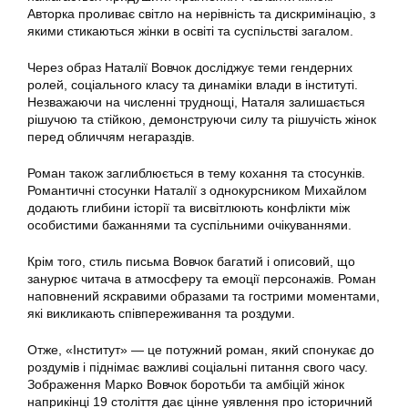
Авторка проливає світло на нерівність та дискримінацію, з
якими стикаються жінки в освіті та суспільстві загалом.
Через образ Наталії Вовчок досліджує теми гендерних
ролей, соціального класу та динаміки влади в інституті.
Незважаючи на численні труднощі, Наталя залишається
рішучою та стійкою, демонструючи силу та рішучість жінок
перед обличчям негараздів.
Роман також заглиблюється в тему кохання та стосунків.
Романтичні стосунки Наталії з однокурсником Михайлом
додають глибини історії та висвітлюють конфлікти між
особистими бажаннями та суспільними очікуваннями.
Крім того, стиль письма Вовчок багатий і описовий, що
занурює читача в атмосферу та емоції персонажів. Роман
наповнений яскравими образами та гострими моментами,
які викликають співпереживання та роздуми.
Отже, «Інститут» — це потужний роман, який спонукає до
роздумів і піднімає важливі соціальні питання свого часу.
Зображення Марко Вовчок боротьби та амбіцій жінок
наприкінці 19 століття дає цінне уявлення про історичний