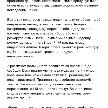
прагнення до незалежності Насті швидко придушуються,
оскільки вона змушена відповідати жорстким очікуванням,
покладеним на неї.
Вовчок використовує яскраві описи та потужні образи, щоб
підкреслити гнітючу атмосферу інституту. Авторка
використовує оповідь від першої особи, що дозволяє
читачеві тісно пов’язати себе з боротьбою та
розчаруваннями Насті. Її очима ми бачимо щоденну
рутину, одноманітність і постійний нагляд, якому
піддаються дівчата. Історія слугує критикою ролі інституту
в увічненні соціальної ієрархії та придушенні
індивідуальності.
З розвитком подій у Насті посилюється прагнення до
свободи. Вона прагне життя поза межами інституту, де
вона може повністю самовиражатися і реалізовувати
власні пристрасті. Прагнення до особистої автономії
змушує Настю поставити під сумнів цінності та
переконання, які їй прищепив інститут. Вона починає
кидати виклик авторитетам і ставити під сумнів мету
їхнього вчення.
«Інститут» — це історія, що спонукає до роздумів, яка