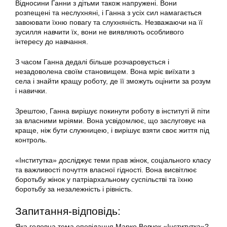
Відносини Ганни з дітьми також напружені. Вони
розпещені та неслухняні, і Ганна з усіх сил намагається
завоювати їхню повагу та слухняність. Незважаючи на її
зусилля навчити їх, вони не виявляють особливого
інтересу до навчання.
З часом Ганна дедалі більше розчаровується і
незадоволена своїм становищем. Вона мріє виїхати з
села і знайти кращу роботу, де її зможуть оцінити за розум
і навички.
Зрештою, Ганна вирішує покинути роботу в інституті й піти
за власними мріями. Вона усвідомлює, що заслуговує на
краще, ніж бути служницею, і вирішує взяти своє життя під
контроль.
«Інститутка» досліджує теми прав жінок, соціального класу
та важливості почуття власної гідності. Вона висвітлює
боротьбу жінок у патріархальному суспільстві та їхню
боротьбу за незалежність і рівність.
Запитання-відповідь:
Яка головна тема оповідання Марко Вовчок «Інститутка»?