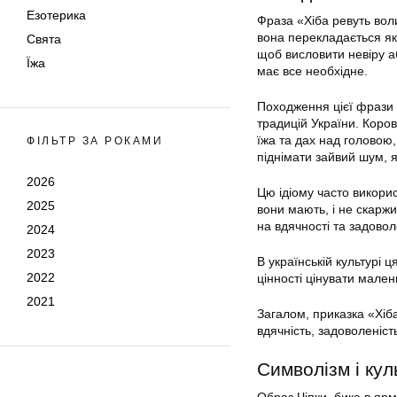
Езотерика
Фраза «Хіба ревуть воли
вона перекладається як
Свята
щоб висловити невіру а
Їжа
має все необхідне.
Походження цієї фрази 
традицій України. Коров
їжа та дах над головою,
ФІЛЬТР ЗА РОКАМИ
піднімати зайвий шум, я
2026
Цю ідіому часто викори
2025
вони мають, і не скарж
на вдячності та задовол
2024
2023
В українській культурі 
2022
цінності цінувати мале
2021
Загалом, приказка «Хіб
вдячність, задоволеніст
Символізм і ку