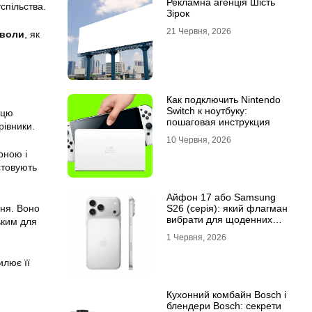
Рекламна агенція Шість
спільства.
Зірок
21 Червня, 2026
 воли
, як
Как подключить Nintendo
Switch к ноутбуку:
 цю
пошаговая инструкция
рівники.
10 Червня, 2026
рною і
стовують
Айфон 17 або Samsung
S26 (серія): який флагман
ня. Воно
вибрати для щоденних
ьким для
завдань
1 Червня, 2026
илює її
Кухонний комбайн Bosch і
блендери Bosch: секрети