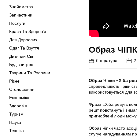
Знайомства
Запчастини
Послуги
Краса Та Здоров'я
Для Дорослих
Образ ЧІПК
Одяг Та Взуття
Дитячий Світ
Література
2
Будівництво
Тварини Та Рослини
Образ Чіпки «Хіба ре
Різне
справедливість і рівніс
Оголошення
використовується для зо
Економіка
Фраза «Хіба ревуть воли
Здоров'я
решт повстануть і вимаг
Туризм
пригноблені люди можут
Наука
Образ Чіпки часто асоці
Техніка
слугує нагадуванням пр