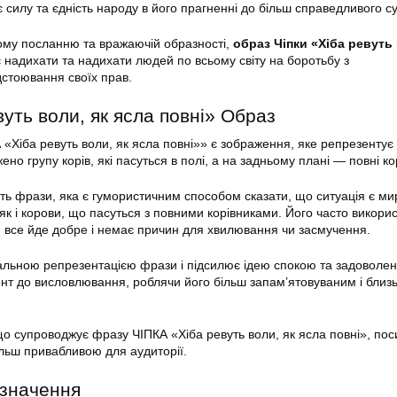
 силу та єдність народу в його прагненні до більш справедливого су
ому посланню та вражаючій образності,
образ Чіпки «Хіба ревуть
 надихати та надихати людей по всьому світу на боротьбу з
дстоювання своїх прав.
уть воли, як ясла повні» Образ
 «Хіба ревуть воли, як ясла повні»» є зображення, яке репрезентує
но групу корів, які пасуться в полі, а на задньому плані — повні ко
ь фрази, яка є гумористичним способом сказати, що ситуація є ми
як і корови, що пасуться з повними корівниками. Його часто викори
ли все йде добре і немає причин для хвилювання чи засмучення.
альною репрезентацією фрази і підсилює ідею спокою та задоволен
нт до висловлювання, роблячи його більш запам’ятовуваним і близ
о супроводжує фразу ЧІПКА «Хіба ревуть воли, як ясла повні», пос
ільш привабливою для аудиторії.
 значення