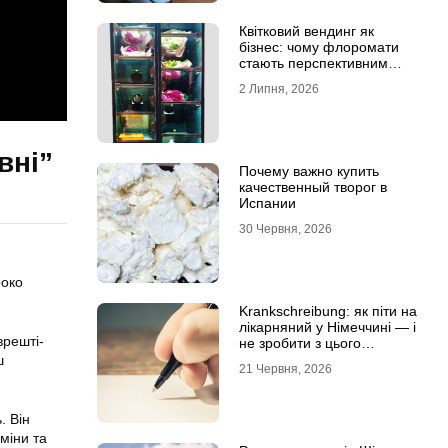
Квітковий вендинг як
бізнес: чому флоромати
стають перспективним
форматом продажу
2 Липня, 2026
вні”
Почему важно купить
качественный творог в
Испании
30 Червня, 2026
роко
Krankschreibung: як піти на
лікарняний у Німеччині — і
врешті-
не зробити з цього
проблему
ш
21 Червня, 2026
. Він
міни та