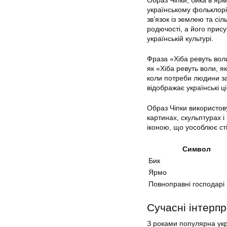
Образ Чіпки, бика в яр
українському фольклорі.
зв’язок із землею та сі
родючості, а його прису
українській культурі.
Фраза «Хіба ревуть вол
як «Хіба ревуть воли, 
коли потреби людини з
відображає українські ц
Образ Чіпки використову
картинах, скульптурах і
іконою, що уособлює сті
Символ
Бик
Ярмо
Повноправні господарі
Сучасні інтерпр
З роками популярна укр