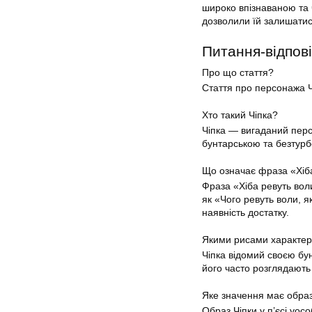
широко впізнаваною та ч
дозволили їй залишатис
Питання-відпові
Про що стаття?
Стаття про персонажа Чі
Хто такий Чіпка?
Чіпка — вигаданий персо
бунтарською та безтур
Що означає фраза «Хіба
Фраза «Хіба ревуть вол
як «Чого ревуть воли, 
наявність достатку.
Якими рисами характер
Чіпка відомий своєю бун
його часто розглядають
Яке значення має образ 
Образ Чіпки у п’єсі уос