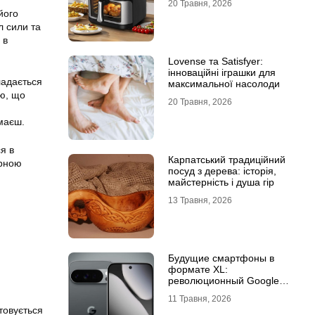
20 Травня, 2026
його
л сили та
 в
Lovense та Satisfyer:
інноваційні іграшки для
ладається
максимальної насолоди
ею, що
20 Травня, 2026
 маєш.
ся в
Карпатський традиційний
урною
посуд з дерева: історія,
майстерність і душа гір
13 Травня, 2026
Будущие смартфоны в
формате XL:
революционный Google
Pixel 11 Pro XL
11 Травня, 2026
товується