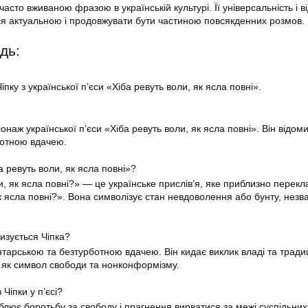
асто вживаною фразою в українській культурі. Її універсальність і в
я актуальною і продовжувати бути частиною повсякденних розмов.
дь:
пку з української п’єси «Хіба ревуть воли, як ясла повні».
наж української п’єси «Хіба ревуть воли, як ясла повні». Він відом
ботною вдачею.
 ревуть воли, як ясла повні»?
и, як ясла повні?» — це українське прислів’я, яке приблизно перекл
як ясла повні?». Вона символізує стан невдоволення або бунту, нез
изується Чіпка?
тарською та безтурботною вдачею. Він кидає виклик владі та традиц
 як символ свободи та нонконформізму.
Чіпки у п’єсі?
облює боротьбу за свободу і прагнення вирватися за межі суспільни