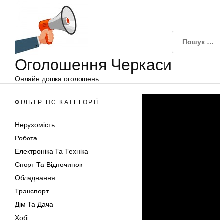
Оголошення
Перейти
Черкаси
до
вмісту
Оголошення Черкаси
Онлайн дошка оголошень
ФІЛЬТР ПО КАТЕГОРІЇ
Нерухомість
Робота
Електроніка Та Техніка
Спорт Та Відпочинок
Обладнання
Транспорт
Дім Та Дача
Хобі