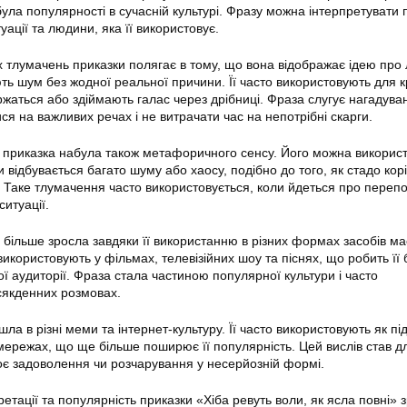
абула популярності в сучасній культурі. Фразу можна інтерпретувати 
уації та людини, яка її використовує.
тлумачень приказки полягає в тому, що вона відображає ідею про 
ть шум без жодної реальної причини. Її часто використовують для 
аржаться або здіймають галас через дрібниці. Фраза слугує нагадув
ся на важливих речах і не витрачати час на непотрібні скарги.
 приказка набула також метафоричного сенсу. Його можна викорис
и відбувається багато шуму або хаосу, подібно до того, як стадо кор
ь. Таке тлумачення часто використовується, коли йдеться про переп
ситуації.
більше зросла завдяки її використанню в різних формах засобів ма
ї використовують у фільмах, телевізійних шоу та піснях, що робить її
ї аудиторії. Фраза стала частиною популярної культури і часто
сякденних розмовах.
шла в різні меми та інтернет-культуру. Її часто використовують як пі
мережах, що ще більше поширює її популярність. Цей вислів став 
є задоволення чи розчарування у несерйозній формі.
ретації та популярність приказки «Хіба ревуть воли, як ясла повні» з