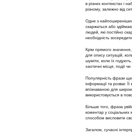
в різних контекстах і н
різному, залежно від сит
Одне з найпоширеніших 
скаржаться або здіймаю
людей, які постійно ск
необхідність зосередити
Крім прямого значення,
для опису ситуацій, кол
шуміти, коли їх годуют
хаотичні місця, події чи 
Популярність фрази ще 
інформації та розваг. Ї
впізнаваною для широко
використовується в пов
Більше того, фраза увій
коментар у соціальних 
способом висловити сво
Загалом, сучасні інтерп