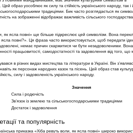
мі з повними мандрівниками, має значний культурний символізм в
 Цей образ уособлює як силу та стійкість українського народу, так і 
льськогосподарськими традиціями. Бик часто розглядається як симво
тність на зображенні відображає важливість сільського господарства
и, як ясла повні» ще більше підкреслює цей символізм. Вона перек
як ясла повні?». Ця фраза часто використовується, щоб передати ід
адоволені, немає причин скаржитися чи бути незадоволеними. Вона
інності працьовитості, самодостатності та задоволення від того, що
вався в різних видах мистецтва та літератури в Україні. Він з’являв
 навіть як персонаж народних казок та пісень. Цей образ став культ
йкість, силу і задоволеність українського народу.
Значення
Сила і родючість
Зв’язок із землею та сільськогосподарськими традиціями
Достаток і задоволення
етації та популярність
аїнська приказка «Хіба ревуть воли, як ясла повні» широко викорис