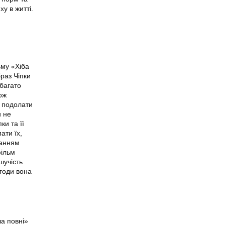
у в житті.
ьму «Хіба
браз Чіпки
 багато
кож
х подолати
и не
ки та її
ати їх,
ванням
фільм
шучість
игоди вона
ла повні»