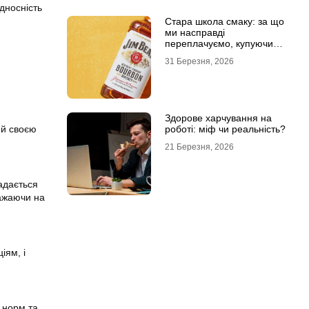
ідносність
Стара школа смаку: за що
ми насправді
переплачуємо, купуючи
легендарні бренди
31 Березня, 2026
Здорове харчування на
роботі: міф чи реальність?
ий своєю
21 Березня, 2026
адається
важаючи на
іям, і
х норм та