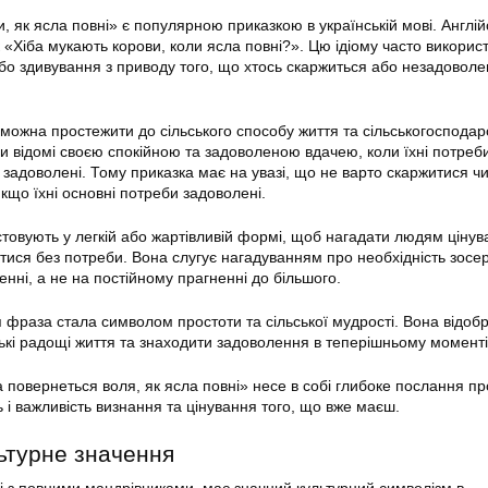
, як ясла повні» є популярною приказкою в українській мові. Англі
 «Хіба мукають корови, коли ясла повні?». Цю ідіому часто викорис
бо здивування з приводу того, що хтось скаржиться або незадоволе
можна простежити до сільського способу життя та сільськогосподар
и відомі своєю спокійною та задоволеною вдачею, коли їхні потреби,
 задоволені. Тому приказка має на увазі, що не варто скаржитися ч
кщо їхні основні потреби задоволені.
стовують у легкій або жартівливій формі, щоб нагадати людям цінув
итися без потреби. Вона слугує нагадуванням про необхідність зосе
енні, а не на постійному прагненні до більшого.
ця фраза стала символом простоти та сільської мудрості. Вона відоб
нькі радощі життя та знаходити задоволення в теперішньому моменті
а повернеться воля, як ясла повні» несе в собі глибоке послання пр
ь і важливість визнання та цінування того, що вже маєш.
льтурне значення