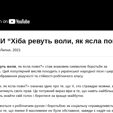
И “Хіба ревуть воли, як ясла по
 Липня, 2021
вуть воли
, як ясла повні?» став знаковим символом боротьби за
ть. Цей популярний вислів походить з української народної пісні і ши
браження рішучості та стійкості робітничого класу.
, як ясла повні?» означає ідею про те, що ті, хто страждає мовчки, 
атимуть своїх прав. Це потужний вираз віри в те, що навіть найбіль
ь знайти свій голос і боротися за краще майбутнє.
юється з робітничим рухом і боротьбою за соціальну справедливість
о те, що якими б жахливими не були обставини, завжди є надія на з