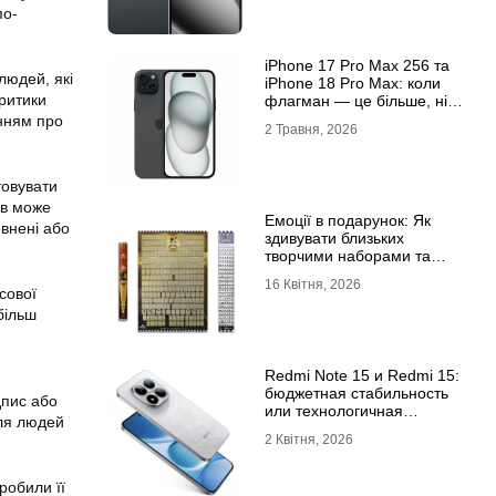
по-
iРhone 17 Рro Мax 256 та
людей, які
iРhone 18 Рro Мax: коли
критики
флагман — це більше, ніж
просто характеристики
анням про
2 Травня, 2026
товувати
ів може
Емоції в подарунок: Як
овнені або
здивувати близьких
творчими наборами та
скретч-постерами
16 Квітня, 2026
сової
 більш
Redmi Note 15 и Redmi 15:
бюджетная стабильность
дпис або
или технологичная
для людей
новинка?
2 Квітня, 2026
робили її