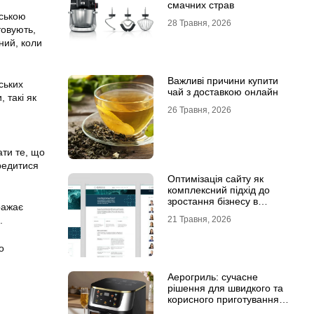
смачних страв
йською
28 Травня, 2026
товують,
ний, коли
Важливі причини купити
ських
чай з доставкою онлайн
 такі як
26 Травня, 2026
и
ати те, що
редитися
Оптимізація сайту як
комплексний підхід до
зростання бізнесу в
ражає
інтернеті
21 Травня, 2026
.
о
Аерогриль: сучасне
рішення для швидкого та
корисного приготування
страв