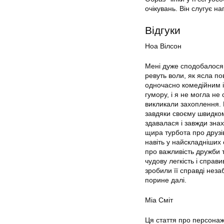
очікувань. Він слугує н
Відгуки
Ноа Вілсон
Мені дуже сподобалося 
ревуть воли, як ясла по
одночасно комедійним і 
гумору, і я не могла не 
викликали захоплення. 
завдяки своєму швидко
здавалася і завжди знахо
щира турбота про друзі
навіть у найскладніших 
про важливість дружби т
чудову легкість і справи
зробили її справді неза
порине далі.
Міа Сміт
Ця стаття про персонажа