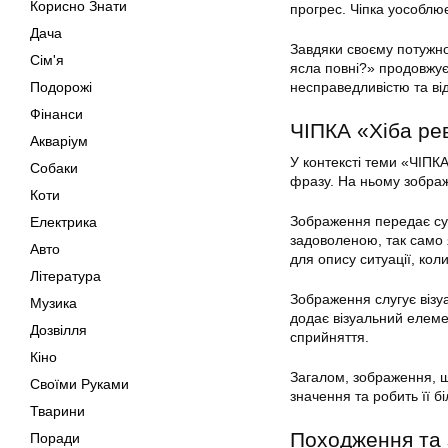
Корисно Знати
прогрес. Чіпка уособлює
Дача
Завдяки своєму потужн
Сім'я
ясла повні?» продовжує
Подорожі
несправедливістю та ві
Фінанси
ЧІПКА «Хіба рев
Акваріум
У контексті теми «ЧІПКА
Собаки
фразу. На ньому зображе
Коти
Зображення передає сут
Електрика
задоволеною, так само 
Авто
для опису ситуації, ко
Література
Зображення слугує візу
Музика
додає візуальний елеме
Дозвілля
сприйняття.
Кіно
Загалом, зображення, щ
Своїми Руками
значення та робить її б
Тварини
Походження та
Поради