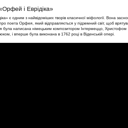
 «Орфей і Еврідіка»
іка» є одним з найвідоміших творів класичної міфології. Вона засн
 про поета Орфея, який відправляється у підземний світ, щоб вряту
едія була написана німецьким композитором Інтермеццо, Христофом
ком, і вперше була виконана в 1762 році в Віденській опері.