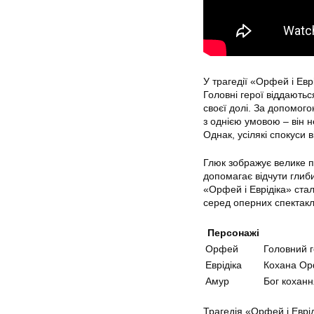
У трагедії «Орфей і Еврі
Головні герої віддаютьс
своєї долі. За допомого
з однією умовою – він 
Однак, усілякі спокуси 
Глюк зображує велике п
допомагає відчути глиби
«Орфей і Еврідіка» ста
серед оперних спектакл
Персонажі
Орфей
Головний г
Еврідіка
Кохана Орф
Амур
Бог коханн
Трагедія «Орфей і Еврід