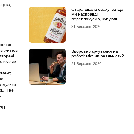
ецтва,
Стара школа смаку: за що
ми насправді
переплачуємо, купуючи
легендарні бренди
31 Березня, 2026
дночас
і життєві
Здорове харчування на
творені
роботі: міф чи реальність?
алізуючи
21 Березня, 2026
омент,
их
а музики,
ії і не
й
і
я і