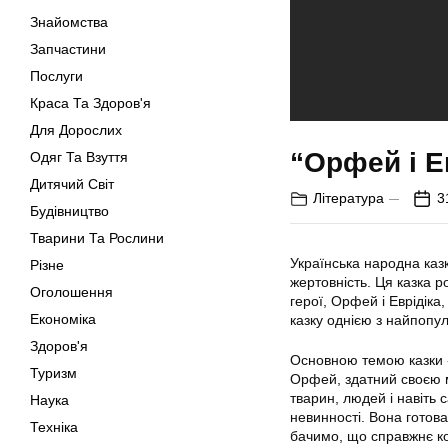
Знайомства
Запчастини
Послуги
Краса Та Здоров'я
Для Дорослих
“Орфей і Е
Одяг Та Взуття
Дитячий Світ
Література
3
Будівництво
Тварини Та Рослини
Українська народна казк
Різне
жертовність. Ця казка р
Оголошення
герої, Орфей і Еврідік
Економіка
казку однією з найпопул
Здоров'я
Основною темою казки «
Туризм
Орфей, здатний своєю м
тварин, людей і навіть с
Наука
невинності. Вона готов
Техніка
бачимо, що справжнє ко