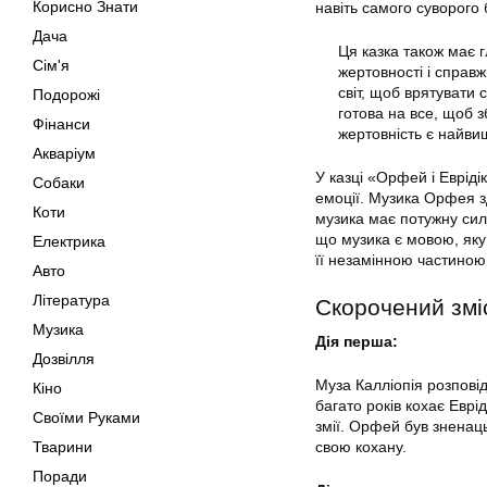
Корисно Знати
навіть самого суворого 
Дача
Ця казка також має г
Сім'я
жертовності і справ
світ, щоб врятувати
Подорожі
готова на все, щоб з
Фінанси
жертовність є найв
Акваріум
У казці «Орфей і Евріді
Собаки
емоції. Музика Орфея зд
Коти
музика має потужну силу
що музика є мовою, яку 
Електрика
її незамінною частиною
Авто
Література
Скорочений змі
Музика
Дія перша:
Дозвілля
Муза Калліопія розпові
Кіно
багато років кохає Еврід
Своїми Руками
змії. Орфей був зненац
Тварини
свою кохану.
Поради