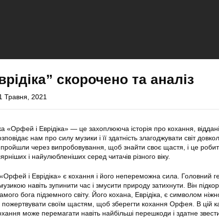
врідіка” скорочено та аналіз
1 Травня, 2021
а «Орфей і Еврідіка» — це захоплююча історія про кохання, віддані
озповідає нам про силу музики і її здатність злагоджувати світ довко
а, пройшли через випробовування, щоб знайти своє щастя, і це роби
ярніших і найулюбленіших серед читачів різного віку.
Орфей і Еврідіка» є кохання і його непереможна сила. Головний г
узикою навіть зупинити час і змусити природу затихнути. Він підко
амого бога підземного світу. Його кохана, Еврідіка, є символом ніжно
а пожертвувати своїм щастям, щоб зберегти кохання Орфея. В цій к
хання може перемагати навіть найбільші перешкоди і здатне звести