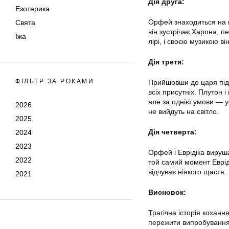
Дія друга:
Езотерика
Орфей знаходиться на гр
Свята
він зустрічає Харона, п
Їжа
лірі, і своєю музикою в
Дія третя:
ФІЛЬТР ЗА РОКАМИ
Прийшовши до царя підз
всіх присутніх. Плутон
але за однієї умови — 
2026
не вийдуть на світло.
2025
Дія четверта:
2024
2023
Орфей і Еврідіка вируш
2022
той самий момент Еврід
відчуває ніякого щастя.
2021
Висновок:
Трагічна історія коханн
пережити випробування 