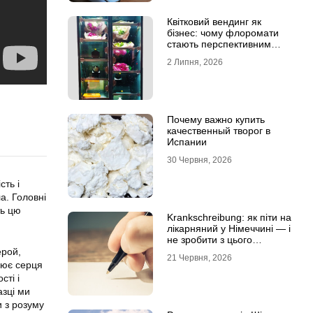
Квітковий вендинг як
бізнес: чому флоромати
стають перспективним
форматом продажу
2 Липня, 2026
Почему важно купить
качественный творог в
Испании
30 Червня, 2026
сть і
ла. Головні
ть цю
Krankschreibung: як піти на
лікарняний у Німеччині — і
не зробити з цього
проблему
ерой,
21 Червня, 2026
рює серця
сті і
азці ми
 з розуму