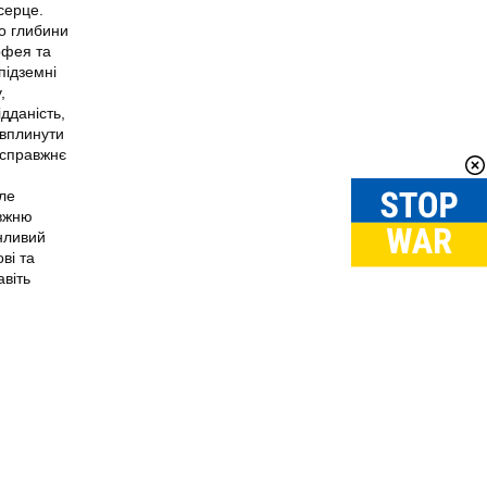
серце.
до глибини
рфея та
підземні
,
ідданість,
 вплинути
о справжнє
ле
авжню
нливий
ві та
авіть