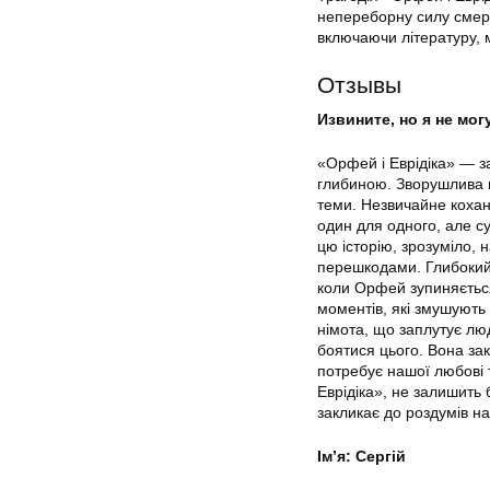
непереборну силу смерт
включаючи літературу, м
Отзывы
Извините, но я не мо
«Орфей і Еврідіка» — з
глибиною. Зворушлива п
теми. Незвичайне кохан
один для одного, але су
цю історію, зрозуміло, 
перешкодами. Глибокий 
коли Орфей зупиняєтьс
моментів, які змушують
німота, що заплутує люд
боятися цього. Вона за
потребує нашої любові т
Еврідіка», не залишить
закликає до роздумів н
Ім’я: Сергій