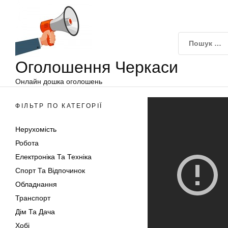
Оголошення
Перейти
Черкаси
до
вмісту
Оголошення Черкаси
Онлайн дошка оголошень
ФІЛЬТР ПО КАТЕГОРІЇ
Нерухомість
Робота
Електроніка Та Техніка
Спорт Та Відпочинок
Обладнання
Транспорт
Дім Та Дача
Хобі