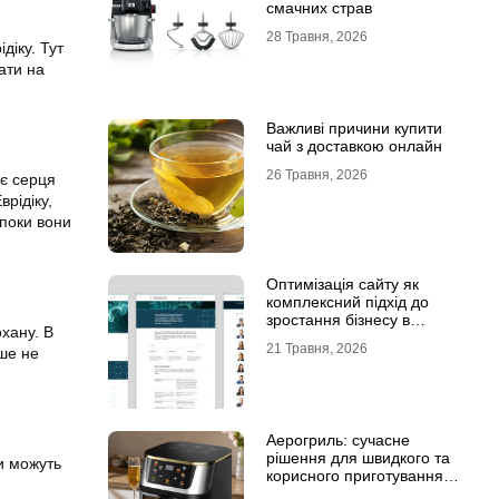
смачних страв
28 Травня, 2026
діку. Тут
ати на
Важливі причини купити
чай з доставкою онлайн
26 Травня, 2026
ює серця
рідіку,
 поки вони
Оптимізація сайту як
комплексний підхід до
зростання бізнесу в
хану. В
інтернеті
21 Травня, 2026
ьше не
Аерогриль: сучасне
рішення для швидкого та
ди можуть
корисного приготування
страв