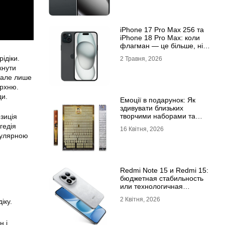
iРhone 17 Рro Мax 256 та
iРhone 18 Рro Мax: коли
флагман — це більше, ніж
просто характеристики
ідіки.
2 Травня, 2026
кнути
, але лише
ерхню.
ди.
Емоції в подарунок: Як
здивувати близьких
творчими наборами та
зиція
скретч-постерами
гедія
16 Квітня, 2026
опулярною
Redmi Note 15 и Redmi 15:
бюджетная стабильность
или технологичная
новинка?
2 Квітня, 2026
іку.
н і