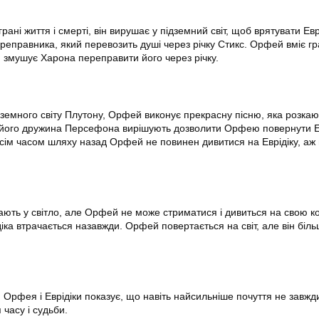
ані життя і смерті, він вирушає у підземний світ, щоб врятувати Еврі
ереправника, який перевозить душі через річку Стикс. Орфей вміє гр
ін змушує Харона переправити його через річку.
емного світу Плутону, Орфей виконує прекрасну пісню, яка розка
 і його дружина Персефона вирішують дозволити Орфею повернути Ев
усім часом шляху назад Орфей не повинен дивитися на Еврідіку, аж
ають у світло, але Орфей не може стриматися і дивиться на свою ко
іка втрачається назавжди. Орфей повертається на світ, але він біл
я Орфея і Еврідіки показує, що навіть найсильніше почуття не завж
часу і судьби.