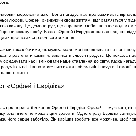
бога.
либокий моральний зміст. Вона нагадує нам про важливість вірності
жньої любові. Орфей, ризикуючи своїм життям, відправляється у під
 свою кохану. Це демонструє, що справжня любов не знає жодних ме
берегти кохану особу. Казка «Орфей і Еврідіка» навчає нас, що відда
ищими проявами справжнього кохання.
ка» ми також бачимо, як музика може магічно впливати на наші почут
атна розтопити каміння, викликати сльози і радість. Це показує на
 об’єднувати нас і змінювати наше ставлення до світу. Казка нагад
розуміють всі, і вона може викликати найсильніші почуття і емоції,
 нашого життя.
ст «Орфей і Еврідіка»
дає про перипетії кохання Орфея і Еврідіки. Орфей — музикант, він 
іку, але нічого не може з цим зробити. Одного разу Еврідіка загинула
ька, його серце заболіло. Він вирішив зробити все можливе, щоб по