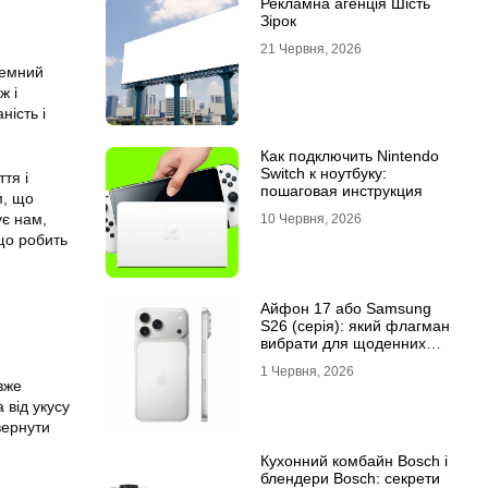
Рекламна агенція Шість
Зірок
21 Червня, 2026
,
земний
ж і
ність і
Как подключить Nintendo
Switch к ноутбуку:
тя і
пошаговая инструкция
м, що
ує нам,
10 Червня, 2026
 що робить
Айфон 17 або Samsung
S26 (серія): який флагман
вибрати для щоденних
завдань
1 Червня, 2026
вже
 від укусу
вернути
Кухонний комбайн Bosch і
блендери Bosch: секрети