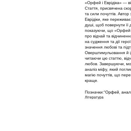
«Орфей і Еврідіка» — в
Стаття, присвячена скор
та сили почуттів. Авто
Еврідіки, яке пережива
душі, щоб повернути її 
показуючи, що «Орфей і 
про відчай та відчиненн
на судження та дії геро
значення любові та під
Оверштимульовання й ід
читаючи цю статтю, від
любов. Завершуючи, мож
аналіз міфу, який погли
магію почуттів, що пере
краще.
Позначки:
“Орфей
,
анал
Література