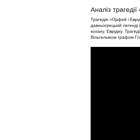
Аналіз трагедії
Трагедія «Орфей і Еврід
давньогрецькій легенді
кохану, Еврідіку. Траг
Вільгельмом графом Глю