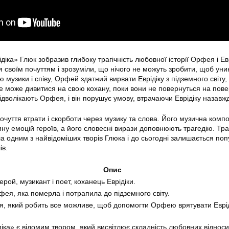
діка» Глюк зобразив глибоку трагічність любовної історії Орфея і Евр
я своїм почуттям і зрозуміли, що нічого не можуть зробити, щоб уни
ю музики і співу, Орфей здатний вирвати Еврідіку з підземного світу
не може дивитися на свою кохану, поки вони не повернуться на пов
відволікають Орфея, і він порушує умову, втрачаючи Еврідіку назавж
очуття втрати і скорботи через музику та слова. Його музична компо
ну емоцій героїв, а його словесні вирази доповнюють трагедію. Тра
ла одним з найвідоміших творів Глюка і до сьогодні залишається п
ів.
Опис
ерой, музикант і поет, коханець Еврідіки.
ея, яка померла і потрапила до підземного світу.
я, який робить все можливе, щоб допомогти Орфею врятувати Еврід
іка» є відомим твором, який висвітлює складність любовних відноси