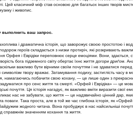
і. Цей класичний міф став основою для багатьох інших творів мист
узику і живопис.
гу выполнить ваш запрос.
ахоплива і драматична історія, що заворожує своєю простотою і во
одорож героїв складається з низки протиріч, які розкривають важлив
ня Орфея і Еврідіки переповнює серце емоціями. Вони, здається, с
ворість бога підземного світу обертає їхнє життя догори дриґом. Ан
наскільки важливо бути вірними своїм почуттям і не здаватися перед
символізм твору вражає. Затамування подиху, застиглість часу в м
я, намагаючись побачити свою кохану, — це лише один з прекрасн
 задуматися про сенс життя та смерті. «Орфей і Еврідіка» — це мов
ські почуття. Ця історія нагадує, як важливо вміти виразити свої емоц
кликає нас не забувати, що життя — це надзвичайно цінний дар, яки
а поваги. Така проста, але в той же час глибока історія, як «Орфей 
 байдужим жодного читача. Вона пробуджує в нас найсильніші почутт
ад справжнім значенням кохання та життя.