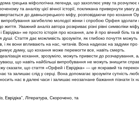
ідома грецька міфологічна легенда, що захоплює уяву та розчулює 
оченому та аналізу цієї вічної історії, покликана привернути увагу 
р звертається до давньогрецького міфу, розповідаючи про кохання О
є випробування загибеллю молодої жінки і спробою Орфея здолати 
до життя. Уважний аналіз автора розкриває різні рівні символіки міфу
Еврідіка» не просто історія про кохання, але й про вічний біль та в
я душі. Стаття дає можливість зрозуміти, як глибоко почуття можуть
їв, і як вони впливають на нас, читачів. Вона надихає на задуми пр
тримує думку, що кохання може перемогти все, навіть смерть.
еалізація кохання, зрозуміло, можуть привести до розчарування, а
чуваєш, що навіть найбільші випробування не можуть знищити спр
у сказати, що стаття «Орфей і Еврідіка» — це яскравий та переко
нає та залишає слід у серці. Вона допомагає зрозуміти сутність любо
носить нас в далекі часи і залишає неозагнане бажання пізнати їх н
із
,
Еврідіка”
,
Література
,
Скорочено
,
та