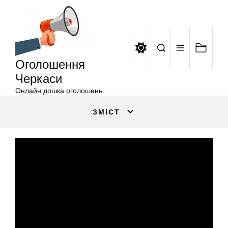
Оголошення
Перейти
Черкаси
до
вмісту
Оголошення
Черкаси
Онлайн дошка оголошень
ЗМІСТ