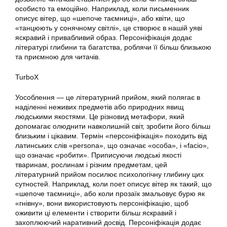
особисто та емоційно. Наприклад, коли письменник
описує вітер, що «шепоче таємниці», або квіти, що
«танцюють у сонячному світлі», це створює в нашій уяві
яскравий і привабливий образ. Персоніфікація додає
літературі глибини та багатства, роблячи її більш близькою
та приємною для читачів.
TurboX
Уособлення — це літературний прийом, який полягає в
наділенні неживих предметів або природних явищ
людськими якостями. Це різновид метафори, який
допомагає олюднити навколишній світ, зробити його більш
близьким і цікавим. Термін «персоніфікація» походить від
латинських слів «persona», що означає «особа», і «facio»,
що означає «робити». Приписуючи людські якості
тваринам, рослинам і різним предметам, цей
літературний прийом посилює психологічну глибину цих
сутностей. Наприклад, коли поет описує вітер як такий, що
«шепоче таємниці», або коли прозаїк змальовує бурю як
«гнівну», вони використовують персоніфікацію, щоб
оживити ці елементи і створити більш яскравий і
захоплюючий наративний досвід. Персоніфікація додає