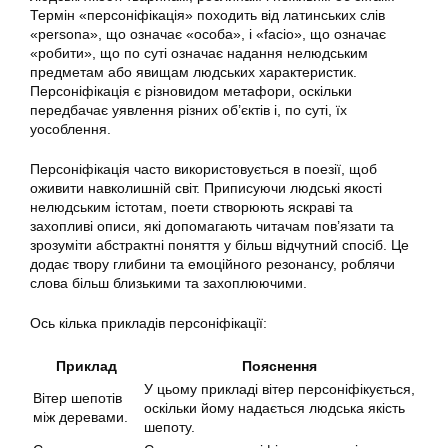
Термін «персоніфікація» походить від латинських слів
«persona», що означає «особа», і «facio», що означає
«робити», що по суті означає надання нелюдським
предметам або явищам людських характеристик.
Персоніфікація є різновидом метафори, оскільки
передбачає уявлення різних об’єктів і, по суті, їх
уособлення.
Персоніфікація часто використовується в поезії, щоб
оживити навколишній світ. Приписуючи людські якості
нелюдським істотам, поети створюють яскраві та
захопливі описи, які допомагають читачам пов’язати та
зрозуміти абстрактні поняття у більш відчутний спосіб. Це
додає твору глибини та емоційного резонансу, роблячи
слова більш близькими та захоплюючими.
Ось кілька прикладів персоніфікації:
Приклад
Пояснення
У цьому прикладі вітер персоніфікується,
Вітер шепотів
оскільки йому надається людська якість
між деревами.
шепоту.