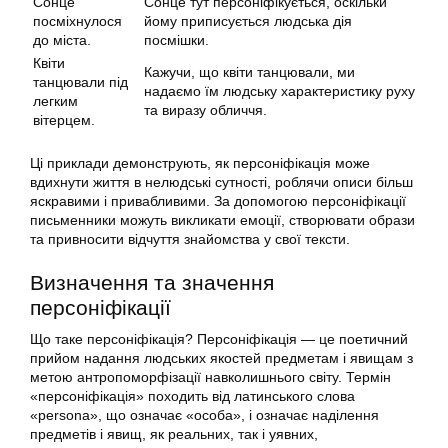
Сонце
Сонце тут персоніфікується, оскільки
посміхнулося
йому приписується людська дія
до міста.
посмішки.
Квіти
Кажучи, що квіти танцювали, ми
танцювали під
надаємо їм людську характеристику руху
легким
та виразу обличчя.
вітерцем.
Ці приклади демонструють, як персоніфікація може
вдихнути життя в нелюдські сутності, роблячи описи більш
яскравими і привабливими. За допомогою персоніфікації
письменники можуть викликати емоції, створювати образи
та привносити відчуття знайомства у свої тексти.
Визначення та значення
персоніфікації
Що таке персоніфікація? Персоніфікація — це поетичний
прийом надання людських якостей предметам і явищам з
метою антропоморфізації навколишнього світу. Термін
«персоніфікація» походить від латинського слова
«persona», що означає «особа», і означає наділення
предметів і явищ, як реальних, так і уявних,