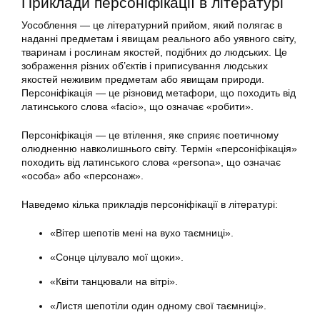
Приклади персоніфікації в літературі
Уособлення — це літературний прийом, який полягає в
наданні предметам і явищам реального або уявного світу,
тваринам і рослинам якостей, подібних до людських. Це
зображення різних об’єктів і приписування людських
якостей неживим предметам або явищам природи.
Персоніфікація — це різновид метафори, що походить від
латинського слова «facio», що означає «робити».
Персоніфікація — це втілення, яке сприяє поетичному
олюдненню навколишнього світу. Термін «персоніфікація»
походить від латинського слова «persona», що означає
«особа» або «персонаж».
Наведемо кілька прикладів персоніфікації в літературі:
«Вітер шепотів мені на вухо таємниці».
«Сонце цілувало мої щоки».
«Квіти танцювали на вітрі».
«Листя шепотіли один одному свої таємниці».