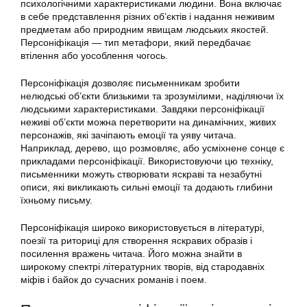
психологічними характеристиками людини. Вона включає
в себе представлення різних об’єктів і надання неживим
предметам або природним явищам людських якостей.
Персоніфікація — тип метафори, який передбачає
втілення або уособлення чогось.
Персоніфікація дозволяє письменникам зробити
нелюдські об’єкти близькими та зрозумілими, наділяючи їх
людськими характеристиками. Завдяки персоніфікації
неживі об’єкти можна перетворити на динамічних, живих
персонажів, які зачіпають емоції та уяву читача.
Наприклад, дерево, що розмовляє, або усміхнене сонце є
прикладами персоніфікації. Використовуючи цю техніку,
письменники можуть створювати яскраві та незабутні
описи, які викликають сильні емоції та додають глибини
їхньому письму.
Персоніфікація широко використовується в літературі,
поезії та риториці для створення яскравих образів і
посилення вражень читача. Його можна знайти в
широкому спектрі літературних творів, від стародавніх
міфів і байок до сучасних романів і поем.