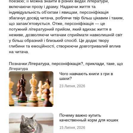
поезією; її можна знайти в різних видах літератури,
включаючи прозу і драму. Надаючи життя та
індивідуальність об’єктам і явищам, персоніфікація
збагачує досвід читача, роблячи твір більш цікавим і таким,
що запам’ятовується. Отже, персоніфікація — це
потужний літературний прийом, який вдихає життя в
неживе, дозволяючи читачам сприймати навколишній світ
у більш образний і близький спосіб. Це додає твору
глибини та емоційності, створюючи довготривалий вплив
на читача.
Позначки:
Література
,
персоніфікація?
,
приклади
,
таке
,
що
Література
Чого навчають книги з гри в
шахи?
23 Липня, 2026
Почему важно купить
качественный корм для кошек
15 Липня, 2026