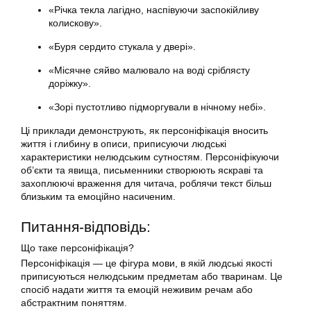
«Річка текла лагідно, наспівуючи заспокійливу
колискову».
«Буря сердито стукала у двері».
«Місячне сяйво малювало на воді сріблясту
доріжку».
«Зорі пустотливо підморгували в нічному небі».
Ці приклади демонструють, як персоніфікація вносить
життя і глибину в описи, приписуючи людські
характеристики нелюдським сутностям. Персоніфікуючи
об’єкти та явища, письменники створюють яскраві та
захоплюючі враження для читача, роблячи текст більш
близьким та емоційно насиченим.
Питання-відповідь:
Що таке персоніфікація?
Персоніфікація — це фігура мови, в якій людські якості
приписуються нелюдським предметам або тваринам. Це
спосіб надати життя та емоцій неживим речам або
абстрактним поняттям.