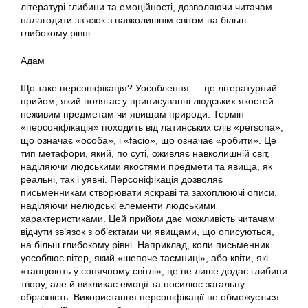
літературі глибини та емоційності, дозволяючи читачам
налагодити зв’язок з навколишнім світом на більш
глибокому рівні.
Адам
Що таке персоніфікація? Уособлення — це літературний
прийом, який полягає у приписуванні людських якостей
неживим предметам чи явищам природи. Термін
«персоніфікація» походить від латинських слів «persona»,
що означає «особа», і «facio», що означає «робити». Це
тип метафори, який, по суті, оживляє навколишній світ,
наділяючи людськими якостями предмети та явища, як
реальні, так і уявні. Персоніфікація дозволяє
письменникам створювати яскраві та захоплюючі описи,
наділяючи нелюдські елементи людськими
характеристиками. Цей прийом дає можливість читачам
відчути зв’язок з об’єктами чи явищами, що описуються,
на більш глибокому рівні. Наприклад, коли письменник
уособлює вітер, який «шепоче таємниці», або квіти, які
«танцюють у сонячному світлі», це не лише додає глибини
твору, але й викликає емоції та посилює загальну
образність. Використання персоніфікації не обмежується