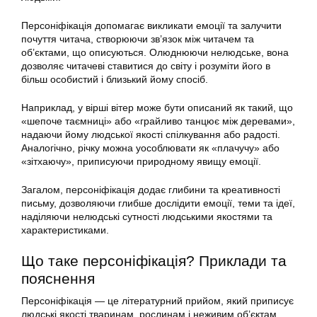
Персоніфікація допомагає викликати емоції та залучити
почуття читача, створюючи зв’язок між читачем та
об’єктами, що описуються. Олюднюючи нелюдське, вона
дозволяє читачеві ставитися до світу і розуміти його в
більш особистий і близький йому спосіб.
Наприклад, у вірші вітер може бути описаний як такий, що
«шепоче таємниці» або «грайливо танцює між деревами»,
надаючи йому людської якості спілкування або радості.
Аналогічно, річку можна уособлювати як «плачучу» або
«зітхаючу», приписуючи природному явищу емоції.
Загалом, персоніфікація додає глибини та креативності
письму, дозволяючи глибше дослідити емоції, теми та ідеї,
наділяючи нелюдські сутності людськими якостями та
характеристиками.
Що таке персоніфікація? Приклади та
пояснення
Персоніфікація — це літературний прийом, який приписує
людські якості тваринам, рослинам і неживим об’єктам.