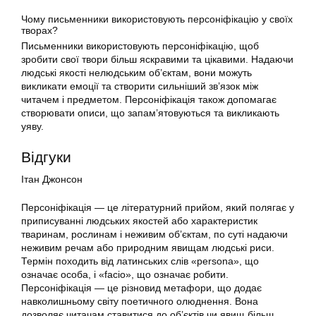
Чому письменники використовують персоніфікацію у своїх
творах?
Письменники використовують персоніфікацію, щоб
зробити свої твори більш яскравими та цікавими. Надаючи
людські якості нелюдським об’єктам, вони можуть
викликати емоції та створити сильніший зв’язок між
читачем і предметом. Персоніфікація також допомагає
створювати описи, що запам’ятовуються та викликають
уяву.
Відгуки
Ітан Джонсон
Персоніфікація — це літературний прийом, який полягає у
приписуванні людських якостей або характеристик
тваринам, рослинам і неживим об’єктам, по суті надаючи
неживим речам або природним явищам людські риси.
Термін походить від латинських слів «persona», що
означає особа, і «facio», що означає робити.
Персоніфікація — це різновид метафори, що додає
навколишньому світу поетичного олюднення. Вона
дозволяє читачам ставитися до об’єктів чи явищ більш