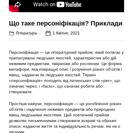
Що таке персоніфікація? Приклади
Література
1 Квітня, 2021
Персоніфікація — це літературний прийом, який полягає у
приписуванні людських якостей, характеристик або дій
неживим предметам, тваринам або рослинам. Це форма
метафори, яка покращує опис і розуміння різних об’єктів і
явищ, надаючи їм людських якостей. Термін
«персоніфікація» походить від латинських слів «per», що
означає через, і «facio», що означає робити або
створювати.
Простіше кажучи, персоніфікація — це уособлення різних
об’єктів і наділення неживих предметів або природних
явищ людськими якостями. Цей поетичний прийом
дозволяє письменникам створювати яскраві та образні
описи, надаючи життя та індивідуальність речам, які не є
людьми.