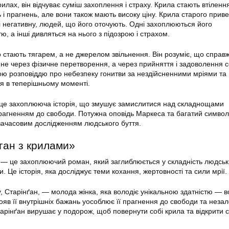
рилах, він відчуває суміш захоплення і страху. Крила стають втіленн
і прагнень, але вони також мають високу ціну. Крила старого прив
к і негативну, людей, що його оточують. Одні захоплюються його
, а інші дивляться на нього з підозрою і страхом.
 стають тягарем, а не джерелом звільнення. Він розуміє, що справ
не через фізичне перетворення, а через прийняття і задоволення 
ною розповіддю про небезпеку гонитви за нездійсненними мріями та
я в теперішньому моменті.
 це захоплююча історія, що змушує замислитися над складнощами
рагненням до свободи. Потужна оповідь Маркеса та багатий символ
зачасовим дослідженням людського буття.
ган з крилами»
 — це захоплюючий роман, який заглиблюється у складність людськ
. Це історія, яка досліджує теми кохання, жертовності та сили мрії.
, Старінґан, — молода жінка, яка володіє унікальною здатністю — 
яв її внутрішніх бажань уособлює її прагнення до свободи та незал
Старінґан вирушає у подорож, щоб повернути собі крила та відкрити 