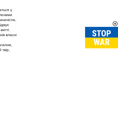
ється у
жуючими
мничістю,
іджує
житті.
нів власні
агалом,
 твір,