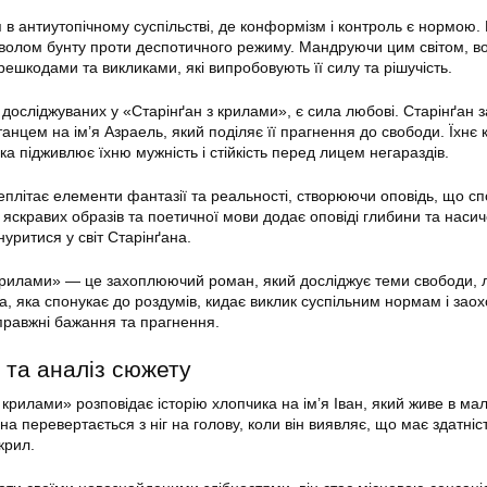
 в антиутопічному суспільстві, де конформізм і контроль є нормою.
волом бунту проти деспотичного режиму. Мандруючи цим світом, в
решкодами та викликами, які випробовують її силу та рішучість.
досліджуваних у «Старінґан з крилами», є сила любові. Старінґан з
станцем на ім’я Азраель, який поділяє її прагнення до свободи. Їхнє
а підживлює їхню мужність і стійкість перед лицем негараздів.
плітає елементи фантазії та реальності, створюючи оповідь, що сп
яскравих образів та поетичної мови додає оповіді глибини та насич
уритися у світ Старінґана.
крилами» — це захоплюючий роман, який досліджує теми свободи, 
а, яка спонукає до роздумів, кидає виклик суспільним нормам і заох
справжні бажання та прагнення.
 та аналіз сюжету
крилами» розповідає історію хлопчика на ім’я Іван, який живе в ма
ана перевертається з ніг на голову, коли він виявляє, що має здатніст
крил.