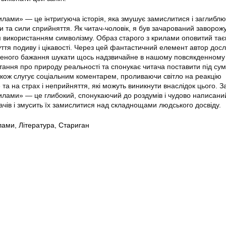
илами» — це інтригуюча історія, яка змушує замислитися і заглиблю
 та сили сприйняття. Як читач-чоловік, я був зачарований заворо
 використанням символізму. Образ старого з крилами оповитий тає
ття подиву і цікавості. Через цей фантастичний елемент автор досл
дженого бажання шукати щось надзвичайне в нашому повсякденному 
тання про природу реальності та спонукає читача поставити під сум
акож слугує соціальним коментарем, проливаючи світло на реакцію
 та на страх і неприйняття, які можуть виникнути внаслідок цього. З
рилами» — це глибокий, спонукаючий до роздумів і чудово написаний
тачів і змусить їх замислитися над складнощами людського досвіду.
лами
,
Література
,
Стариган