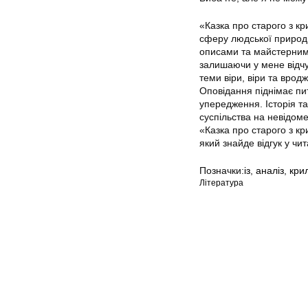
«Казка про старого з кр
сферу людської природи
описами та майстерним
залишаючи у мене відчу
теми віри, віри та вро
Оповідання піднімає пи
упередження. Історія т
суспільства на невідоме
«Казка про старого з к
який знайде відгук у чи
Позначки:
із
,
аналіз
,
кри
Література
Мапа сайту