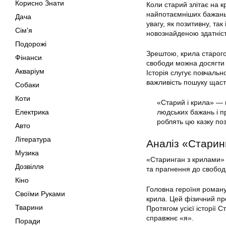
Корисно Знати
Коли старий злітає на к
найпотаємніших бажань 
Дача
увагу, як позитивну, та
Сім'я
новознайденою здатністю
Подорожі
Зрештою, крила старого
Фінанси
свободи можна досягти 
Акваріум
Історія слугує повчаль
важливість пошуку щаст
Собаки
Коти
«Старий і крила» —
Електрика
людських бажань і п
роблять цю казку по
Авто
Література
Аналіз «Старин
Музика
«Старинган з крилами»
Дозвілля
та прагнення до свободи
Кіно
Головна героїня роману
Своїми Руками
крила. Цей фізичний про
Тварини
Протягом усієї історії 
справжнє «я».
Поради