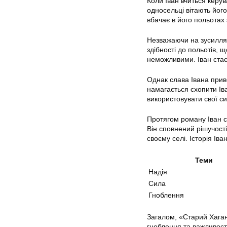
Коли Іван вчиться керу
односельці вітають його
вбачає в його польотах 
Незважаючи на зусилля 
здібності до польотів, 
неможливими. Іван стає
Однак слава Івана прив
намагається схопити Іва
використовувати свої с
Протягом роману Іван с
Він сповнений рішучості
своєму селі. Історія Іван
Теми
Надія
Сила
Гноблення
Загалом, «Старий Хага
гноблення та важливості