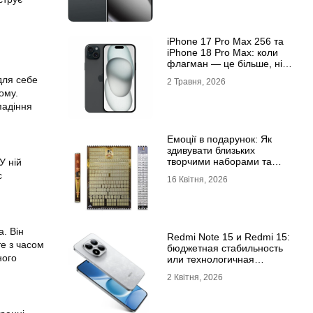
iРhone 17 Рro Мax 256 та
iРhone 18 Рro Мax: коли
флагман — це більше, ніж
просто характеристики
для себе
2 Травня, 2026
ому.
падіння
Емоції в подарунок: Як
здивувати близьких
творчими наборами та
У ній
скретч-постерами
с
16 Квітня, 2026
а. Він
Redmi Note 15 и Redmi 15:
те з часом
бюджетная стабильность
ного
или технологичная
новинка?
2 Квітня, 2026