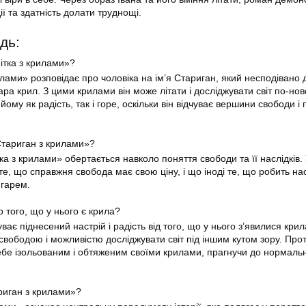
ї та здатність долати труднощі.
дь:
нітка з крилами»?
илами» розповідає про чоловіка на ім’я Стариган, який несподівано 
ара крил. З цими крилами він може літати і досліджувати світ по-нов
ому як радість, так і горе, оскільки він відчуває вершини свободи і 
Стариган з крилами»?
а з крилами» обертається навколо поняття свободи та її наслідків. 
те, що справжня свобода має свою ціну, і що іноді те, що робить на
ягарем.
о того, що у нього є крила?
ває піднесений настрій і радість від того, що у нього з’явилися крил
вободою і можливістю досліджувати світ під іншим кутом зору. Про
себе ізольованим і обтяженим своїми крилами, прагнучи до нормаль
риган з крилами»?