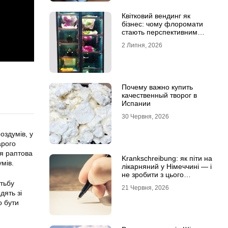
Квітковий вендинг як
бізнес: чому флоромати
стають перспективним
форматом продажу
2 Липня, 2026
Почему важно купить
качественный творог в
Испании
30 Червня, 2026
оздумів, у
арого
Ця раптова
Krankschreibung: як піти на
мів.
лікарняний у Німеччині — і
не зробити з цього
проблему
отьбу
21 Червня, 2026
дять зі
о бути