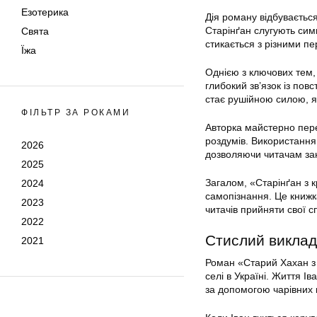
Езотерика
Дія роману відбувається
Старінґан слугують сим
Свята
стикається з різними пе
Їжа
Однією з ключових тем, 
глибокий зв’язок із пов
стає рушійною силою, як
ФІЛЬТР ЗА РОКАМИ
Авторка майстерно пере
роздумів. Використання 
2026
дозволяючи читачам зан
2025
Загалом, «Старінґан з 
2024
самопізнання. Це книжк
2023
читачів прийняти свої 
2022
Стислий виклад
2021
Роман «Старий Хахан з 
селі в Україні. Життя Ів
за допомогою чарівних 