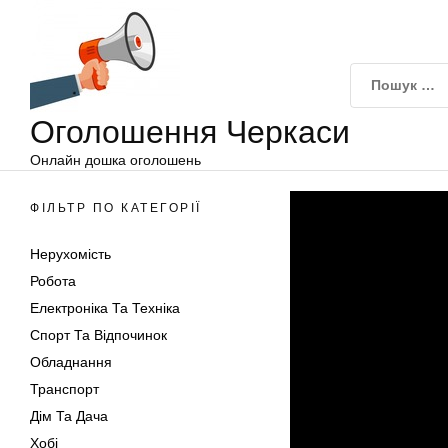
Оголошення
Перейти
Черкаси
до
вмісту
Оголошення Черкаси
Онлайн дошка оголошень
ФІЛЬТР ПО КАТЕГОРІЇ
Нерухомість
Робота
Електроніка Та Техніка
Спорт Та Відпочинок
Обладнання
Транспорт
Дім Та Дача
Хобі