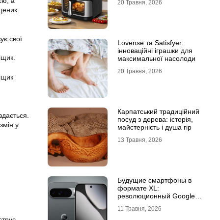
єю, а
20 Травня, 2026
ященик
ує свої
Lovense та Satisfyer:
інноваційні іграшки для
іщик.
максимальної насолоди
20 Травня, 2026
іщик
Карпатський традиційний
здається.
посуд з дерева: історія,
змін у
майстерність і душа гір
13 Травня, 2026
Будущие смартфоны в
формате XL:
революционный Google
Pixel 11 Pro XL
11 Травня, 2026
,
струє