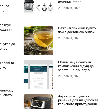
смачних страв
 Крила
28 Травня, 2026
она
ав’язує
Важливі причини купити
 кохання
чай з доставкою онлайн
26 Травня, 2026
онукає до
еності,
Оптимізація сайту як
любові та
комплексний підхід до
очує
зростання бізнесу в
інтернеті
21 Травня, 2026
ленькому
ь літати
Аерогриль: сучасне
рішення для швидкого та
корисного приготування
страв