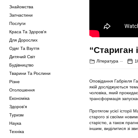
Знайомства
Запчастини
Послуги
Краса Та Здоров'я
Для Дорослих
“Стариган 
Одяг Та Взуття
Дитячий Світ
Література
1
Будівництво
Тварини Та Рослини
Оповідання Габріеля Га
Різне
якій досліджуються теми
Оголошення
чоловіка, який прокидає
Економіка
трансформація запускає
Здоров'я
Протягом усієї історії 
Туризм
старого зі своїми нови
старістю, а також праг
Наука
іншим, виділитися зі зв
Техніка