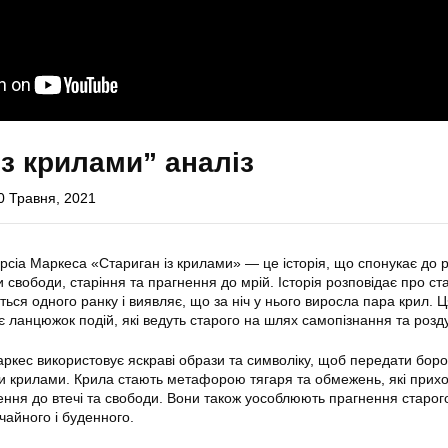
із крилами” аналіз
0 Травня, 2021
рсіа Маркеса «Стариган із крилами» — це історія, що спонукає до р
 свободи, старіння та прагнення до мрій. Історія розповідає про ст
ться одного ранку і виявляє, що за ніч у нього виросла пара крил. 
 ланцюжок подій, які ведуть старого на шлях самопізнання та розду
Маркес використовує яскраві образи та символіку, щоб передати бор
ми крилами. Крила стають метафорою тягаря та обмежень, які прихо
нення до втечі та свободи. Вони також уособлюють прагнення старог
ичайного і буденного.