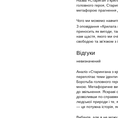
Назва «Стариган з крил
головного героя, Стариг
метафорою прагнення до
Чого ми можемо навчит
З оповідання «Крилата 
приносить як вигоди, та
нам щастя, якого ми оч
свободою та зв’язком з
Відгуки
невизначений
Аналіз «Старингана з к
переплітає теми ідентич
Боротьба головного геро
мною. Метафоричне вико
до звільнення. Яскраві 
дозволивши по-справжнь
людської природи і те, 
— це потужна історія, я
Вибачте, але я не можу