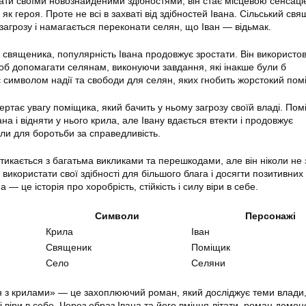
вати своїми новознайденими здібностями, він стає місцевою сенсаці
 як героя. Проте не всі в захваті від здібностей Івана. Сільський св
загрозу і намагається переконати селян, що Іван — відьмак.
священика, популярність Івана продовжує зростати. Він використов
щоб допомагати селянам, виконуючи завдання, які інакше були б
 символом надії та свободи для селян, яких гнобить жорстокий пом
ертає увагу поміщика, який бачить у ньому загрозу своїй владі. Пом
на і відняти у нього крила, але Івану вдається втекти і продовжує
или для боротьби за справедливість.
тикається з багатьма викликами та перешкодами, але він ніколи не 
 використати свої здібності для більшого блага і досягти позитивних 
а — це історія про хоробрість, стійкість і силу віри в себе.
Символи
Персонажі
Крила
Іван
Священик
Поміщик
Село
Селяни
н з крилами» — це захоплюючий роман, який досліджує теми влади
 віри в себе. Через образ Івана та його вміння літати, роман демон