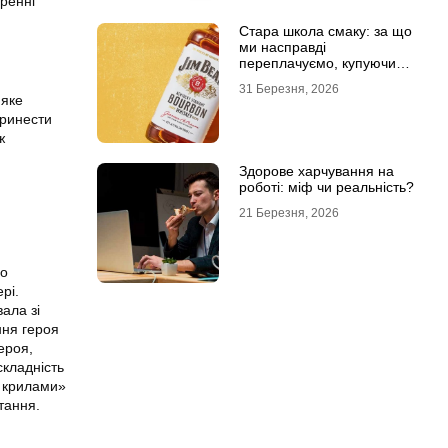
оренні
Стара школа смаку: за що
ми насправді
переплачуємо, купуючи
легендарні бренди
31 Березня, 2026
 яке
принести
ж
Здорове харчування на
роботі: міф чи реальність?
21 Березня, 2026
но
рі.
вала зі
ння героя
ероя,
кладність
з крилами»
тання.