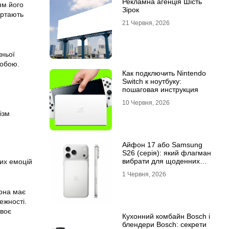
Рекламна агенція Шість
ям його
Зірок
ертають
21 Червня, 2026
жньої
собою.
Как подключить Nintendo
Switch к ноутбуку:
пошаговая инструкция
10 Червня, 2026
ізм
Айфон 17 або Samsung
S26 (серія): який флагман
вибрати для щоденних
их емоцій
завдань
1 Червня, 2026
вона має
ежності.
своє
Кухонний комбайн Bosch і
блендери Bosch: секрети