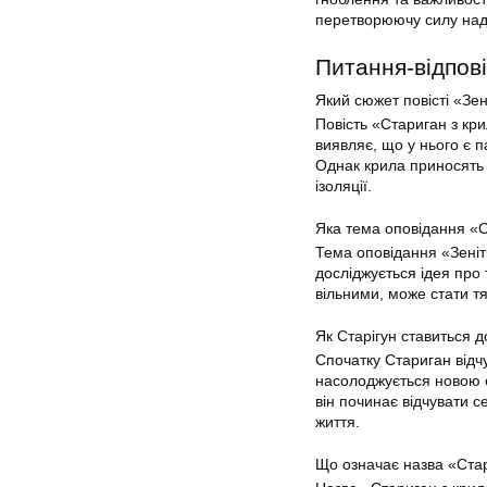
перетворюючу силу наді
Питання-відпові
Який сюжет повісті «Зе
Повість «Стариган з кр
виявляє, що у нього є п
Однак крила приносять й
ізоляції.
Яка тема оповідання «
Тема оповідання «Зенітк
досліджується ідея про 
вільними, може стати т
Як Старігун ставиться д
Спочатку Стариган відчу
насолоджується новою с
він починає відчувати 
життя.
Що означає назва «Ста