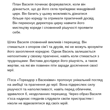
План Василя починає формуватися, коли він
дізнається, що до його села приїжджає мандрівний
цирк. Він бачить у цьому можливість дізнатися
більше про кориду та отримати практичний досвід.
Він переконує директора цирку навчити його
мистецтву кориди і сповнений рішучості проявити
себе.
Шлях Василя сповнений викликів і перешкод. Він
стикається з опором сім’ї та друзів, які не можуть зрозуміти
його захоплення коридою. Однак Василь залишається
непохитним у своєму прагненні, навіть коли стикається з
труднощами. Вистава досліджує його рішучість, а також
жертви, на які він повинен піти заради досягнення своєї
мрії.
П’єса «Тореадор з Васюківки» пропонує унікальний погляд
на амбіції та прагнення до мрії. Вона підкреслює силу
рішучості та наполегливості, навіть перед обличчям,
здавалося б, нездоланних перешкод. Через образ Василя
п’єса надихає глядачів слідувати своїм пристрастям і
ніколи не відмовлятися від своїх мрій.