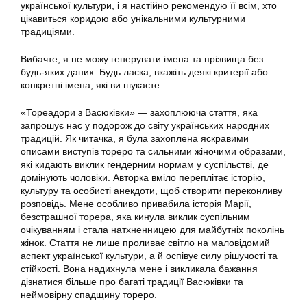
української культури, і я настійно рекомендую її всім, хто
цікавиться коридою або унікальними культурними
традиціями.
Вибачте, я не можу генерувати імена та прізвища без
будь-яких даних. Будь ласка, вкажіть деякі критерії або
конкретні імена, які ви шукаєте.
«Тореадори з Васюківки» — захоплююча стаття, яка
запрошує нас у подорож до світу українських народних
традицій. Як читачка, я була захоплена яскравими
описами виступів тореро та сильними жіночими образами,
які кидають виклик гендерним нормам у суспільстві, де
домінують чоловіки. Авторка вміло переплітає історію,
культуру та особисті анекдоти, щоб створити переконливу
розповідь. Мене особливо привабила історія Марії,
безстрашної торера, яка кинула виклик суспільним
очікуванням і стала натхненницею для майбутніх поколінь
жінок. Стаття не лише проливає світло на маловідомий
аспект української культури, а й оспівує силу рішучості та
стійкості. Вона надихнула мене і викликала бажання
дізнатися більше про багаті традиції Васюківки та
неймовірну спадщину тореро.