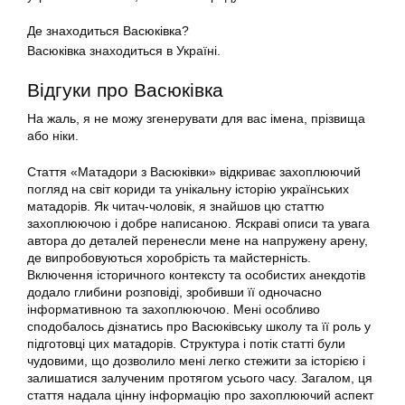
Де знаходиться Васюківка?
Васюківка знаходиться в Україні.
Відгуки про Васюківка
На жаль, я не можу згенерувати для вас імена, прізвища
або ніки.
Стаття «Матадори з Васюківки» відкриває захоплюючий
погляд на світ кориди та унікальну історію українських
матадорів. Як читач-чоловік, я знайшов цю статтю
захоплюючою і добре написаною. Яскраві описи та увага
автора до деталей перенесли мене на напружену арену,
де випробовуються хоробрість та майстерність.
Включення історичного контексту та особистих анекдотів
додало глибини розповіді, зробивши її одночасно
інформативною та захоплюючою. Мені особливо
сподобалось дізнатись про Васюківську школу та її роль у
підготовці цих матадорів. Структура і потік статті були
чудовими, що дозволило мені легко стежити за історією і
залишатися залученим протягом усього часу. Загалом, ця
стаття надала цінну інформацію про захоплюючий аспект