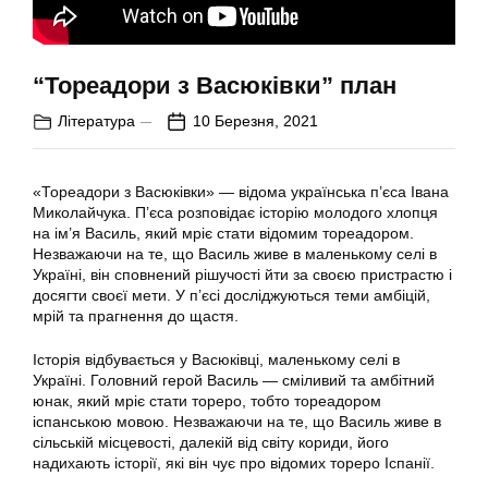
“Тореадори з Васюківки” план
Література
10 Березня, 2021
«Тореадори з Васюківки» — відома українська п’єса Івана
Миколайчука. П’єса розповідає історію молодого хлопця
на ім’я Василь, який мріє стати відомим тореадором.
Незважаючи на те, що Василь живе в маленькому селі в
Україні, він сповнений рішучості йти за своєю пристрастю і
досягти своєї мети. У п’єсі досліджуються теми амбіцій,
мрій та прагнення до щастя.
Історія відбувається у Васюківці, маленькому селі в
Україні. Головний герой Василь — сміливий та амбітний
юнак, який мріє стати тореро, тобто тореадором
іспанською мовою. Незважаючи на те, що Василь живе в
сільській місцевості, далекій від світу кориди, його
надихають історії, які він чує про відомих тореро Іспанії.