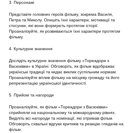
3. Персонажі
Представте головних героїв фільму, зокрема Василя,
Петра та Миколу. Опишіть їхні характери, мотивації та
стосунки, які вони формують протягом історії.
Проаналізуйте, як розвиваються їхні характери протягом
фільму.
4. Культурне значення
Дослідіть культурне значення фільму «Тореадори з
Васюківки» в Україні. Обговоріть, як фільм відображає
українські традиції та кидає виклик суспільним нормам.
Проаналізуйте вплив фільму на місцеву громаду та його
репрезентацію української ідентичності.
5. Прийом та нагороди
Проаналізуйте, як фільм «Тореадори з Васюківки»
сприйняли на національному та міжнародному рівнях.
Виділіть всі нагороди та номінації, які отримав фільм.
Обговоріть схвальні відгуки критиків та реакцію глядачів на
фільм.