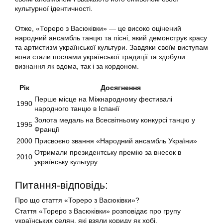
культурної ідентичності.
Отже, «Тореро з Васюківки» — це високо оцінений
народний ансамбль танцю та пісні, який демонструє красу
та артистизм української культури. Завдяки своїм виступам
вони стали послами української традиції та здобули
визнання як вдома, так і за кордоном.
Рік
Досягнення
Перше місце на Міжнародному фестивалі
1990
народного танцю в Іспанії
Золота медаль на Всесвітньому конкурсі танцю у
1995
Франції
2000
Присвоєно звання «Народний ансамбль України»
Отримали президентську премію за внесок в
2010
українську культуру
Питання-відповідь:
Про що стаття «Тореро з Васюківки»?
Стаття «Тореро з Васюківки» розповідає про групу
українських селян, які взяли кориду як хобі.