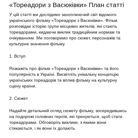
«Тореадори з Васюківки» План статті
У цій статті ми дослідимо захоплюючий світ відомого
українського фільму «Тореадори з Васюківки». Фільм
розповідає історію групи місцевих жителів, які стають
тореадорами, кидаючи виклик традиційним нормам та
очікуванням. Ми поговоримо про сюжет, персонажів та
культурне значення фільму.
1. Вступ
Розкажіть про фільм «Тореадори з Васюківки» та його
популярність в Україні. Висвітліть унікальну концепцію
українських тореадорів та вплив фільму на культурну
сцену країни.
2. Сюжет
Надайте детальний огляд сюжету фільму, зосередившись
на подорожі головних героїв, які тренуються, щоб стати
тореадорами. Обговоріть виклики, з якими вони
стикаються, і як вони їх долають.