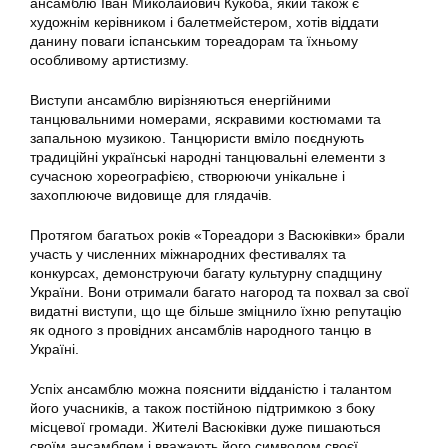
ансамблю Іван Миколайович Кукоба, який також є
художнім керівником і балетмейстером, хотів віддати
данину поваги іспанським тореадорам та їхньому
особливому артистизму.
Виступи ансамблю вирізняються енергійними
танцювальними номерами, яскравими костюмами та
запальною музикою. Танцюристи вміло поєднують
традиційні українські народні танцювальні елементи з
сучасною хореографією, створюючи унікальне і
захоплююче видовище для глядачів.
Протягом багатьох років «Тореадори з Васюківки» брали
участь у численних міжнародних фестивалях та
конкурсах, демонструючи багату культурну спадщину
України. Вони отримали багато нагород та похвал за свої
видатні виступи, що ще більше зміцнило їхню репутацію
як одного з провідних ансамблів народного танцю в
Україні.
Успіх ансамблю можна пояснити відданістю і талантом
його учасників, а також постійною підтримкою з боку
місцевої громади. Жителі Васюківки дуже пишаються
своїм ансамблем і вважають його символом своєї