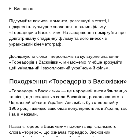
6. Висновок
Підсумуйте ключові моменти, розглянуті в статті, і
підкресліть культурне значення та вплив фільму
«Тореадори з Васюківки». На завершення поміркуйте про
довготривалу спадщину фільму та його внесок в
український кінематограф.
Досліджуючи сюжет, персонажів та культурне значення
«Тореадорів з Васюківки», ми можемо глибше зрозуміти
цей унікальний і захоплюючий український фільм.
Походження «Тореадорів з Васюківки»
«Тореадори з Васюківки» — це народний ансамбль танцю
та пісні, що походить з села Васюківка, розташованого в
Черкаській області України. Ансамбль був створений у
1985 році і швидко завоював популярність як в Україні, так
і за її межами.
Назва «Тореро з Васюківки» походить від іспанського
слова «тореро», що означає тореадор. Засновник