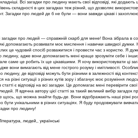
складніші. Всі загадки про людину мають свої відповіді, які додають ц
івень складності в цих загадках теж різний, що дозволяє використов
т. Загадки про людей де б не були — вони завжди цікаві і захоплюю
і загадки про людей — справжній скарб для мене! Вона зібрала в со
 які допомагають розвивати моє мислення і навички швидкої думки. 
ослих це чудовий спосіб розважитися і провести час з користю. Я ду
ро людину, адже вони допомагають мені краще зрозуміти себе і інших
 але саме це робить їх ще цікавішими. Я хочу використовувати ці за
адже вони вимагають від мене гострого розуму і кмітливості. Особли
 людину, де відповіді можуть бути різними в залежності від контекс
 на різні ситуації з різних кутів зору і збагачує моє розуміння людс
 статті є відповіді на всі загадки. Це допомагає мені перевірити свої 
людей. Я вдячна автору цієї статті за такий великий вибір загадок п
 щось, що можна знайти будь-де. Вони відображають наші різні ролі 
 бути унікальними в різних ситуаціях. Я буду продовжувати вивчати
агадки про людину!
Література
,
людей,
,
українські