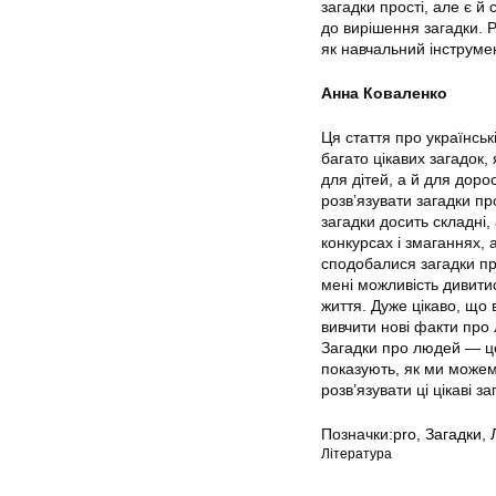
загадки прості, але є й 
до вирішення загадки. Р
як навчальний інструмен
Анна Коваленко
Ця стаття про українськ
багато цікавих загадок,
для дітей, а й для дор
розв’язувати загадки п
загадки досить складні,
конкурсах і змаганнях, 
сподобалися загадки про
мені можливість дивитися
життя. Дуже цікаво, що в
вивчити нові факти про 
Загадки про людей — це
показують, як ми можемо
розв’язувати ці цікаві з
Позначки:
pro
,
Загадки
,
Література