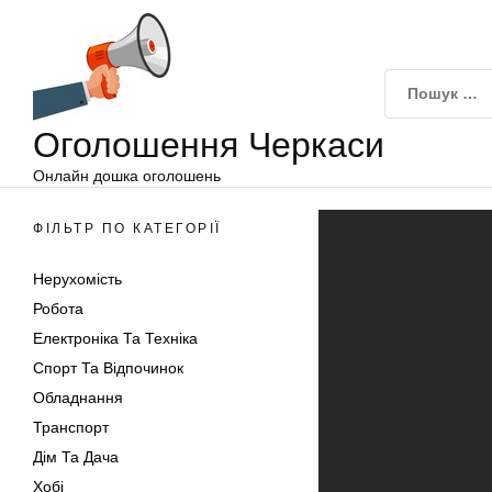
Оголошення
Перейти
Черкаси
до
вмісту
Оголошення Черкаси
Онлайн дошка оголошень
ФІЛЬТР ПО КАТЕГОРІЇ
Нерухомість
Робота
Електроніка Та Техніка
Спорт Та Відпочинок
Обладнання
Транспорт
Дім Та Дача
Хобі