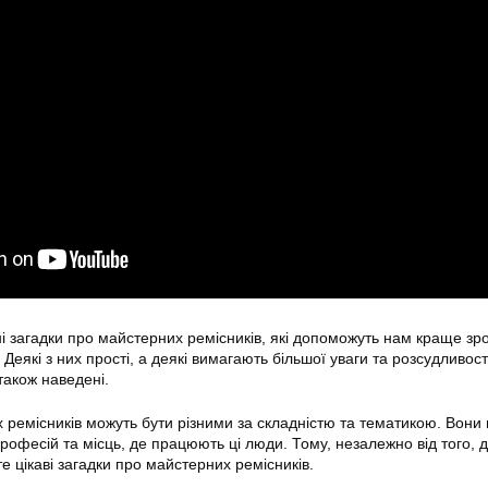
ні загадки про майстерних ремісників, які допоможуть нам краще зр
 Деякі з них прості, а деякі вимагають більшої уваги та розсудливост
 також наведені.
 ремісників можуть бути різними за складністю та тематикою. Вони
рофесій та місць, де працюють ці люди. Тому, незалежно від того, д
е цікаві загадки про майстерних ремісників.