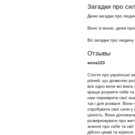
Загадки про си
Деякі загадки про людину
Воно зі мною, деякі прос
Всі загадки про людину 
Отзывы
anna123
Стаття про українські з
різний, що дозволяє роз
все одно вони всі вчат
краще розуміти себе та 
нам перевірити свої зн
так і для розваги. Вони
спробувати свої сили у 
цінність. Вони допомаг
розмірковувати про жит
знання про себе та світ
дійсно цікаві та корисн