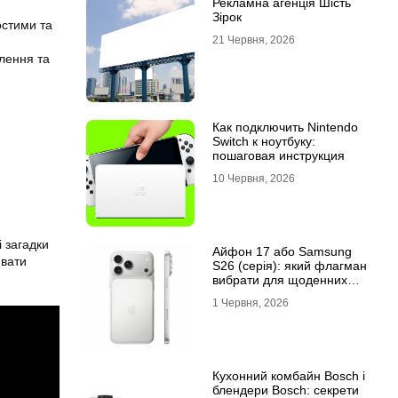
Рекламна агенція Шість
Зірок
остими та
21 Червня, 2026
слення та
Как подключить Nintendo
Switch к ноутбуку:
пошаговая инструкция
10 Червня, 2026
і загадки
Айфон 17 або Samsung
ивати
S26 (серія): який флагман
вибрати для щоденних
завдань
1 Червня, 2026
Кухонний комбайн Bosch і
блендери Bosch: секрети