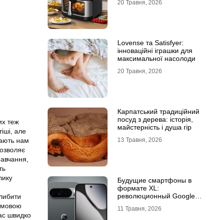
20 Травня, 2026
Lovense та Satisfyer:
інноваційні іграшки для
максимальної насолоди
20 Травня, 2026
Карпатський традиційний
посуд з дерева: історія,
их теж
майстерність і душа гір
іші, але
гають нам
13 Травня, 2026
дозволяє
навчання,
ть
лику
Будущие смартфоны в
формате XL:
революционный Google
глибити
Pixel 11 Pro XL
ю мовою
11 Травня, 2026
нас швидко