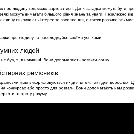
док про людину теж може варіюватися. Деякі загадки можуть бути пр
деякі можуть вимагати більшого рівня знань та уваги. Незалежно від
о людину викликають інтерес та захоплення, а також розвивають ми
гадки про людину та насолоджуйся своїми успіхами!
зумних людей
не був, я, в навчанні. Вони допомагають розвити логіку.
йстерних ремісників
раїнській мові використовуються як для дітей, так і для дорослих. Ц
на конкурсах або просто для розваги. Вони допомагають нам розв
ерігати гостроту розуму.