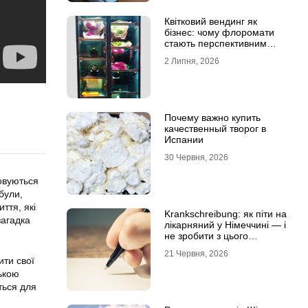
Квітковий вендинг як
бізнес: чому флоромати
стають перспективним
форматом продажу
2 Липня, 2026
Почему важно купить
качественный творог в
Испании
30 Червня, 2026
овуються
 були,
иття, які
Krankschreibung: як піти на
загадка
лікарняний у Німеччині — і
не зробити з цього
проблему
21 Червня, 2026
ити свої
ською
ться для