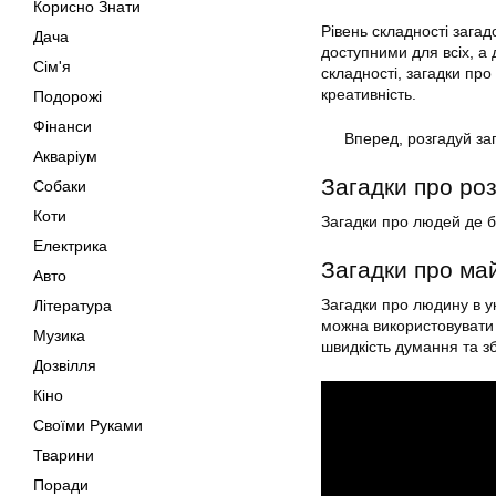
Корисно Знати
Рівень складності зага
Дача
доступними для всіх, а 
Сім'я
складності, загадки пр
креативність.
Подорожі
Фінанси
Вперед, розгадуй за
Акваріум
Загадки про ро
Собаки
Коти
Загадки про людей де б 
Електрика
Загадки про ма
Авто
Загадки про людину в ук
Література
можна використовувати 
Музика
швидкість думання та зб
Дозвілля
Кіно
Своїми Руками
Тварини
Поради