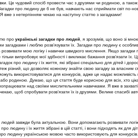
вки. Це чудовий спосіб провести час з друзями чи родиною, а також
агадки про людину де б не був, навчають нас сприймати світ по-но
 Я вже з нетерпінням чекаю на наступну статтю з загадками!
ттю про
українські загадки про людей
, я зрозумів, що воно зі мно
ми загадками і люблю розв’язувати їх. Загадки про людину є особли
розвивати мою логіку і навички швидкого мислення. Якщо загадки 
тільки випробовує мої здібності і викликає бажання розв’язати їх. Ц
агадок про людину і їх життя, які зібрані спеціально для дітей і доро
х теж різний, що дозволяє кожному знайти свою загадку за власним 
 можуть використовуватися для конкурсів, адже це надає можливість
 або родиною. Думаю, що ця стаття буде корисною для всіх, хто цік
 попрацювати над своїми мислительними навичками. Я вже в захваті 
 чекаю, щоб спробувати розв’язати їх із друзями. Велике спасибі авт
ро людей завжди була актуальною. Вони допомагають розвивати логік
ро людину і їх життя зібрані в цій статті, і вони підходять як для діте
про людину українською мовою часто використовують для конкурсів.