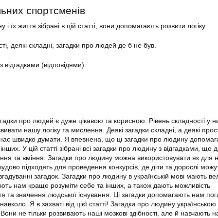
льних спортсменів
 і їх життя зібрані в цій статті, вони допомагають розвити логіку.
ті, деякі складні, загадки про людей де б не був.
з відгадками (відповідями).
агадки про людей є дуже цікавою та корисною. Рівень складності у н
вивати нашу логіку та мислення. Деякі загадки складні, а деякі прост
ь нас швидко думати. Я впевнена, що ці загадки про людину допома
інших. У цій статті зібрані всі загадки про людину з відгадками, що 
ання та вміння. Загадки про людину можна використовувати як для 
 чудово підходять для проведення конкурсів, де діти та дорослі можу
вгадуванні загадок. Загадки про людину в українській мові мають ве
ають нам краще розуміти себе та інших, а також дають можливість
тя та значення людської існування. Ці загадки допомагають нам по
 навколо. Я в захваті від цієї статті! Загадки про людину українсько
і. Вони не тільки розвивають наші мозкові здібності, але й навчають 