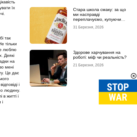
ікавість
увати їх
Стара школа смаку: за що
чі.
ми насправді
переплачуємо, купуючи
легендарні бренди
31 Березня, 2026
бі так
Не тільки
же люблю
Здорове харчування на
. Деякі
роботі: міф чи реальність?
гадки на
21 Березня, 2026
во мені
ту. Це дає
ького
відповіді і
ро людину.
в житті і
 і