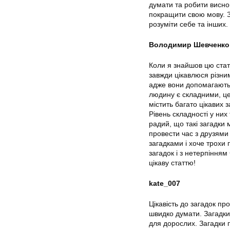
думати та робити висно
покращити свою мову. З
розуміти себе та інших.
Володимир Шевченко
Коли я знайшов цю ста
завжди цікавлюся різни
адже вони допомагають 
людину є складними, це 
містить багато цікавих з
Рівень складності у ни
радий, що такі загадки
провести час з друзями
загадками і хоче трохи
загадок і з нетерпінням
цікаву статтю!
kate_007
Цікавість до загадок п
швидко думати. Загадки п
для дорослих. Загадки 