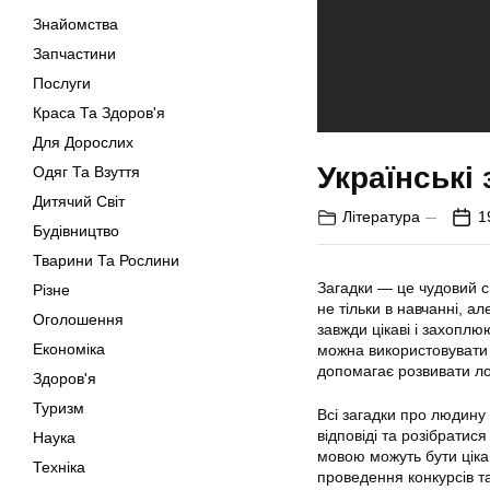
Знайомства
Запчастини
Послуги
Краса Та Здоров'я
Для Дорослих
Українські
Одяг Та Взуття
Дитячий Світ
Література
1
Будівництво
Тварини Та Рослини
Загадки — це чудовий с
Різне
не тільки в навчанні, а
Оголошення
завжди цікаві і захоплюю
Економіка
можна використовувати в 
допомагає розвивати лог
Здоров'я
Туризм
Всі загадки про людину 
відповіді та розібратис
Наука
мовою можуть бути цікав
Техніка
проведення конкурсів та