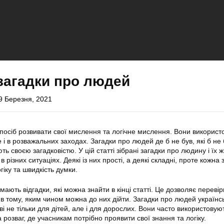
 загадки про людей
9 Березня, 2021
посіб розвивати свої мислення та логічне мислення. Вони використ
ле і в розважальних заходах. Загадки про людей де б не був, які б не
ть своєю загадковістю. У цій статті зібрані загадки про людину і їх ж
різних ситуаціях. Деякі із них прості, а деякі складні, проте кожна 
іку та швидкість думки.
мають відгадки, які можна знайти в кінці статті. Це дозволяє перевір
я в тому, яким чином можна до них дійти. Загадки про людей україн
і не тільки для дітей, але і для дорослих. Вони часто використовую
 розваг, де учасникам потрібно проявити свої знання та логіку.