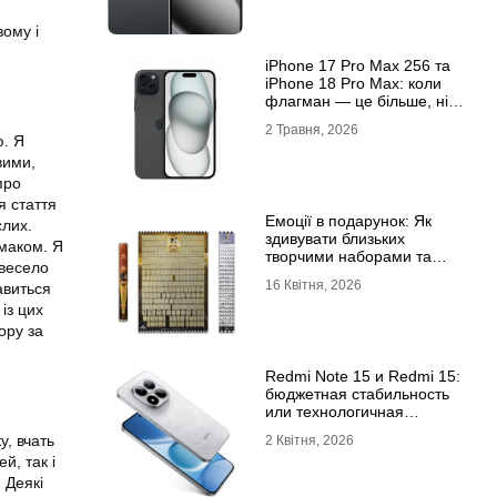
вому і
iРhone 17 Рro Мax 256 та
iРhone 18 Рro Мax: коли
флагман — це більше, ніж
просто характеристики
2 Травня, 2026
ю. Я
вими,
про
я стаття
Емоції в подарунок: Як
слих.
здивувати близьких
смаком. Я
творчими наборами та
 весело
скретч-постерами
16 Квітня, 2026
авиться
із цих
ору за
Redmi Note 15 и Redmi 15:
бюджетная стабильность
или технологичная
новинка?
у, вчать
2 Квітня, 2026
й, так і
 Деякі