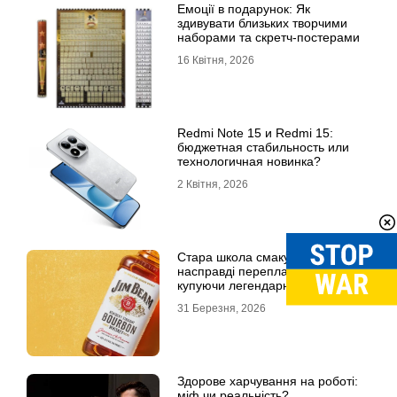
Емоції в подарунок: Як
здивувати близьких творчими
наборами та скретч-постерами
16 Квітня, 2026
Redmi Note 15 и Redmi 15:
бюджетная стабильность или
технологичная новинка?
2 Квітня, 2026
Стара школа смаку: за що ми
насправді переплачуємо,
купуючи легендарні бренди
31 Березня, 2026
Здорове харчування на роботі:
міф чи реальність?