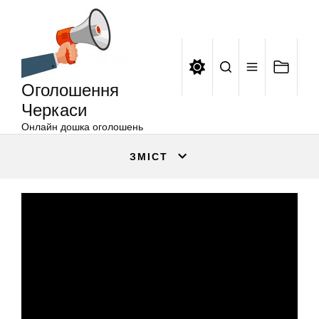
Оголошення
Перейти
Черкаси
до
вмісту
Оголошення
Черкаси
Онлайн дошка оголошень
ЗМІСТ