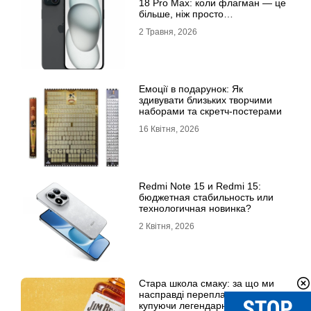
18 Рro Мax: коли флагман — це
більше, ніж просто
характеристики
2 Травня, 2026
Емоції в подарунок: Як
здивувати близьких творчими
наборами та скретч-постерами
16 Квітня, 2026
Redmi Note 15 и Redmi 15:
бюджетная стабильность или
технологичная новинка?
2 Квітня, 2026
Стара школа смаку: за що ми
насправді переплачуємо,
купуючи легендарні бренди