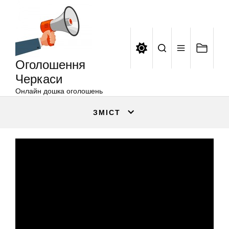
Оголошення
Перейти
Черкаси
до
вмісту
Оголошення
Черкаси
Онлайн дошка оголошень
ЗМІСТ