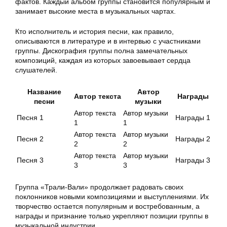
фактов. Каждый альбом группы становится популярным и
занимает высокие места в музыкальных чартах.
Кто исполнитель и история песни, как правило,
описываются в литературе и в интервью с участниками
группы. Дискография группы полна замечательных
композиций, каждая из которых завоевывает сердца
слушателей.
Название
Автор
Автор текста
Награды
песни
музыки
Автор текста
Автор музыки
Песня 1
Награды 1
1
1
Автор текста
Автор музыки
Песня 2
Награды 2
2
2
Автор текста
Автор музыки
Песня 3
Награды 3
3
3
Группа «Трали-Вали» продолжает радовать своих
поклонников новыми композициями и выступлениями. Их
творчество остается популярным и востребованным, а
награды и признание только укрепляют позиции группы в
музыкальной индустрии.