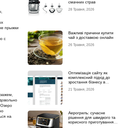
смачних страв
28 Травня, 2026
ы,
ых
аже прыжки
Важливі причини купити
чай з доставкою онлайн
ю с
26 Травня, 2026
Оптимізація сайту як
комплексний підхід до
зростання бізнесу в
інтернеті
21 Травня, 2026
йзажем,
 довольно
 Озеро
но
Аерогриль: сучасне
ься на
рішення для швидкого та
корисного приготування
страв