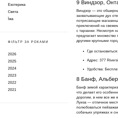
9 Виндзор, Онт
Езотерика
Виндзор — это обширны
Свята
захватывающие дух отел
Їжа
потрясающие магазины,
приключений на свежем 
с тарзанки. Несмотря н
предлагает множество 
другими крупными горо
ФІЛЬТР ЗА РОКАМИ
Где остановиться
2026
Адрес: 377 Rivers
2025
2024
Удобства: Беспла
2023
8 Банф, Альбер
2022
Банф зимой характериз
2021
что делает его особенн
дорогим, в нем все же
Луиза — отличное мест
полюбоваться пейзажам
собачьих упряжках и сн