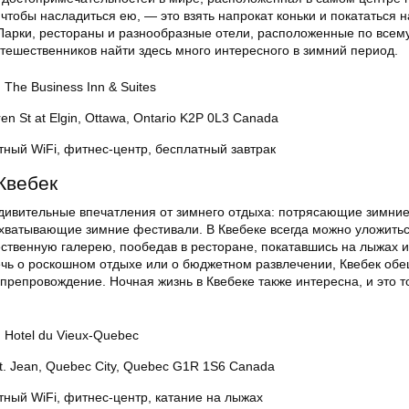
, чтобы насладиться ею, — это взять напрокат коньки и покататься 
Парки, рестораны и разнообразные отели, расположенные по всему
тешественников найти здесь много интересного в зимний период.
 The Business Inn & Suites
en St at Elgin, Ottawa, Ontario K2P 0L3 Canada
тный WiFi, фитнес-центр, бесплатный завтрак
Квебек
дивительные впечатления от зимнего отдыха: потрясающие зимние
хватывающие зимние фестивали. В Квебеке всегда можно уложитьс
ественную галерею, пообедав в ресторане, покатавшись на лыжах 
речь о роскошном отдыхе или о бюджетном развлечении, Квебек об
репровождение. Ночная жизнь в Квебеке также интересна, и это то
 Hotel du Vieux-Quebec
St. Jean, Quebec City, Quebec G1R 1S6 Canada
тный WiFi, фитнес-центр, катание на лыжах