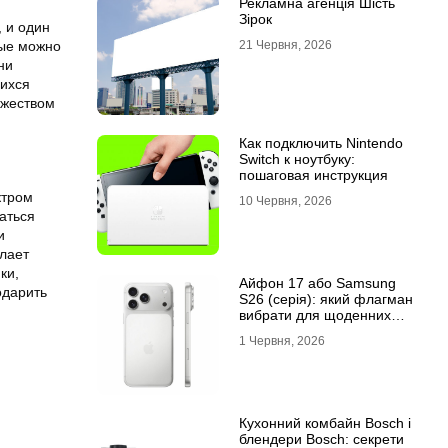
Рекламна агенція Шість
Зірок
, и один
21 Червня, 2026
рые можно
ни
щихся
ожеством
Как подключить Nintendo
Switch к ноутбуку:
пошаговая инструкция
ктром
10 Червня, 2026
аться
и
елает
ки,
Айфон 17 або Samsung
одарить
S26 (серія): який флагман
вибрати для щоденних
завдань
1 Червня, 2026
Кухонний комбайн Bosch і
блендери Bosch: секрети