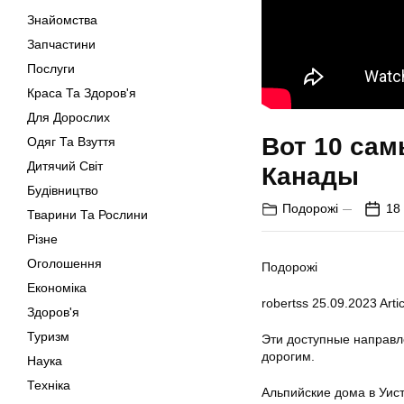
Знайомства
Запчастини
Послуги
Краса Та Здоров'я
Для Дорослих
Вот 10 са
Одяг Та Взуття
Дитячий Світ
Канады
Будівництво
Подорожі
18
Тварини Та Рослини
Різне
Оголошення
Подорожі
Економіка
robertss
25.09.2023
Artic
Здоров'я
Туризм
Эти доступные направл
дорогим.
Наука
Техніка
Альпийские дома в Уис