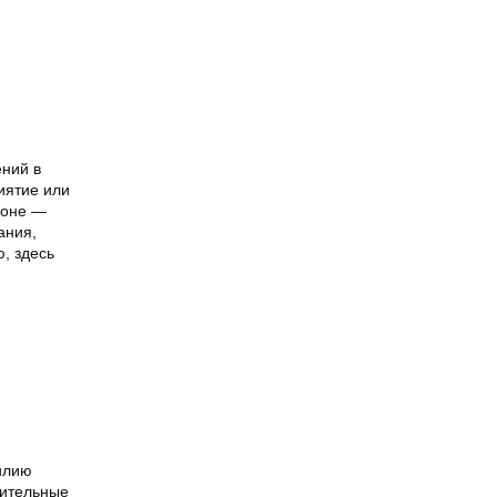
ений в
иятие или
соне —
ания,
, здесь
илию
пительные