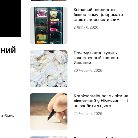
Квітковий вендинг як
бізнес: чому флоромати
стають перспективним
форматом продажу
2 Липня, 2026
ений
Почему важно купить
качественный творог в
Испании
30 Червня, 2026
Krankschreibung: як піти на
лікарняний у Німеччині — і
не зробити з цього
проблему
21 Червня, 2026
ен быть