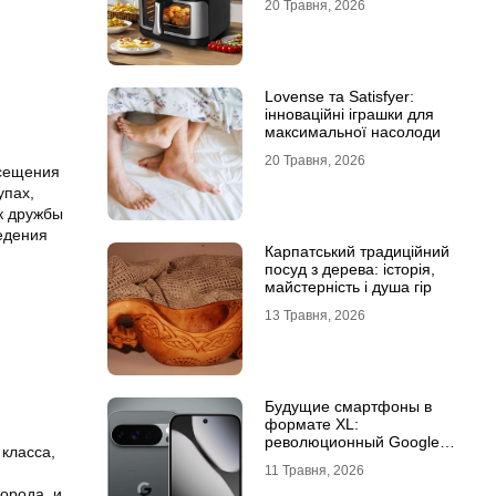
20 Травня, 2026
Lovense та Satisfyer:
інноваційні іграшки для
максимальної насолоди
20 Травня, 2026
осещения
упах,
к дружбы
едения
Карпатський традиційний
посуд з дерева: історія,
майстерність і душа гір
13 Травня, 2026
Будущие смартфоны в
формате XL:
революционный Google
 класса,
Pixel 11 Pro XL
11 Травня, 2026
орода, и