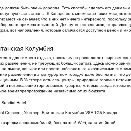
да должен быть очень дорогим. Есть способы сделать его дешевым
оступную часть страны. В Канаде есть множество таких мест, кото
их мест не означает, что в них нет ничего интересного, поскольку о
бор достопримечательностей. Для путешественников, отправляю
 край, вот направления, которые отличаются доступной ценой и мн
итанская Колумбия
место для зимнего отдыха, поскольку он располагает широким спе
их развлечений, не требующих больших затрат. Здесь можно заним
я на лыжах, коньках или просто наблюдать за живописными зимним
ние развлечения в этом курортном городке даже бесплатны, что д
щенным. В Уистлере есть спа-центры, природные горячие источни
дой и потрясающие горнолыжные курорты, которые всегда готовы п
ное времяпрепровождение независимо от их бюджета.
 Sundial Hotel
ial Crescent, Уистлер, Британская Колумбия V8E 1G5 Канада
я зарядки электромобилей, бесплатный WiFi, занятия йогой