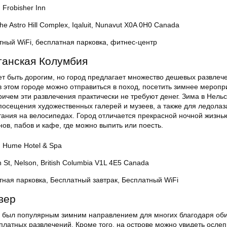
 Frobisher Inn
The Astro Hill Complex, Iqaluit, Nunavut X0A 0H0 Canada
тный WiFi, бесплатная парковка, фитнес-центр
танская Колумбия
т быть дорогим, но город предлагает множество дешевых развлеч
в этом городе можно отправиться в поход, посетить зимнее меропр
ричем эти развлечения практически не требуют денег. Зима в Нель
посещения художественных галерей и музеев, а также для ледолаз
тания на велосипедах. Город отличается прекрасной ночной жизнью
нов, пабов и кафе, где можно выпить или поесть.
: Hume Hotel & Spa
 St, Nelson, British Columbia V1L 4E5 Canada
тная парковка, Бесплатный завтрак, Бесплатный WiFi
вер
а был популярным зимним направлением для многих благодаря об
сплатных развлечений. Кроме того, на острове можно увидеть осле