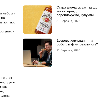
Стара школа смаку: за що
ми насправді
ым небом и
переплачуємо, купуючи
 на
легендарні бренди
31 Березня, 2026
му жилью,
оступах и
Здорове харчування на
роботі: міф чи реальність?
21 Березня, 2026
что этот
ем, здесь
 как
ай,
авлены