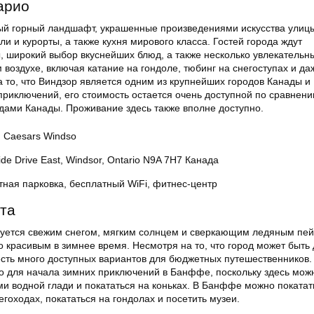
арио
й горный ландшафт, украшенные произведениями искусства улиц
и и курорты, а также кухня мирового класса. Гостей города ждут
 широкий выбор вкуснейших блюд, а также несколько увлекательн
воздухе, включая катание на гондоле, тюбинг на снегоступах и д
а то, что Виндзор является одним из крупнейших городов Канады и
приключений, его стоимость остается очень доступной по сравнени
дами Канады. Проживание здесь также вполне доступно.
: Caesars Windso
ide Drive East, Windsor, Ontario N9A 7H7 Канада
тная парковка, бесплатный WiFi, фитнес-центр
та
уется свежим снегом, мягким солнцем и сверкающим ледяным пе
о красивым в зимнее время. Несмотря на то, что город может быть
 есть много доступных вариантов для бюджетных путешественников.
о для начала зимних приключений в Банффе, поскольку здесь мож
и водной глади и покататься на коньках. В Банффе можно покатат
егоходах, покататься на гондолах и посетить музеи.