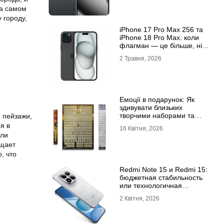
на самом
 городу,
iРhone 17 Рro Мax 256 та
iРhone 18 Рro Мax: коли
флагман — це більше, ніж
просто характеристики
2 Травня, 2026
Емоції в подарунок: Як
здивувати близьких
творчими наборами та
 пейзажи,
скретч-постерами
я в
16 Квітня, 2026
или
ещает
, что
Redmi Note 15 и Redmi 15:
бюджетная стабильность
или технологичная
новинка?
2 Квітня, 2026