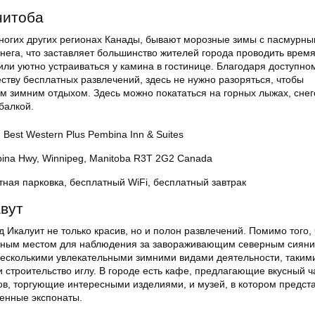
нитоба
 многих других регионах Канады, бывают морозные зимы с пасмурн
нега, что заставляет большинство жителей города проводить время
или уютно устраиваться у камина в гостинице. Благодаря доступно
ству бесплатных развлечений, здесь не нужно разоряться, чтобы
м зимним отдыхом. Здесь можно покататься на горных лыжах, снег
балкой.
 Best Western Plus Pembina Inn & Suites
ina Hwy, Winnipeg, Manitoba R3T 2G2 Canada
тная парковка, бесплатный WiFi, бесплатный завтрак
авут
д Икалуит не только красив, но и полон развлечений. Помимо того, 
сным местом для наблюдения за завораживающим северным сияни
несколькими увлекательными зимними видами деятельности, такими
и строительство иглу. В городе есть кафе, предлагающие вкусный ч
в, торгующие интересными изделиями, и музей, в котором предст
венные экспонаты.