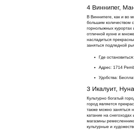
4 Виннипег, Ма
В Виннипеге, как и во
большим количеством с
горнолыжных курортах 
отличной кухне и множе
насладиться прекрасны
заняться подледной ры
Где остановиться:
Адрес: 1714 Pemb
Удобства: Беспла
3 Икалуит, Нун
Культурно богатый горо
город является прекра
также можно заняться 
катание на снегоходах 
магазины ремесленнико
культурные и художест