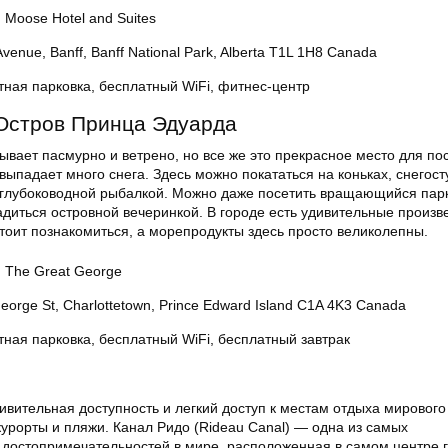
 Moose Hotel and Suites
Avenue, Banff, Banff National Park, Alberta T1L 1H8 Canada
тная парковка, бесплатный WiFi, фитнес-центр
Остров Принца Эдуарда
ывает пасмурно и ветрено, но все же это прекрасное место для п
 выпадает много снега. Здесь можно покататься на коньках, снегост
 глубоководной рыбалкой. Можно даже посетить вращающийся пар
адиться островной вечеринкой. В городе есть удивительные произв
стоит познакомиться, а морепродукты здесь просто великолепны.
: The Great George
eorge St, Charlottetown, Prince Edward Island C1A 4K3 Canada
тная парковка, бесплатный WiFi, бесплатный завтрак
ивительная доступность и легкий доступ к местам отдыха мирового
урорты и пляжи. Канал Ридо (Rideau Canal) — одна из самых
достопримечательностей в мире, расположенная в самом центре г