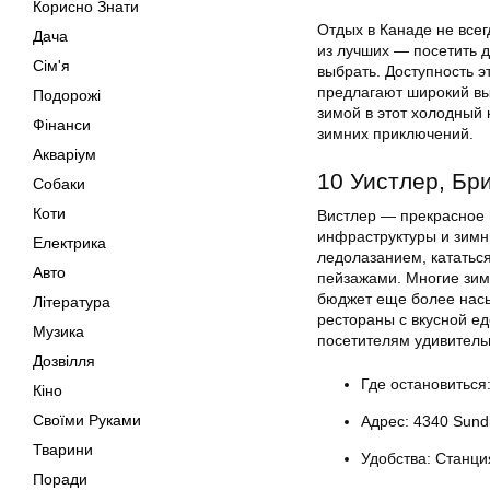
Корисно Знати
Отдых в Канаде не всег
Дача
из лучших — посетить д
Сім'я
выбрать. Доступность эт
предлагают широкий вы
Подорожі
зимой в этот холодный
Фінанси
зимних приключений.
Акваріум
10 Уистлер, Бр
Собаки
Коти
Вистлер — прекрасное 
инфраструктуры и зимн
Електрика
ледолазанием, кататьс
Авто
пейзажами. Многие зим
бюджет еще более насы
Література
рестораны с вкусной е
Музика
посетителям удивитель
Дозвілля
Где остановиться:
Кіно
Своїми Руками
Адрес: 4340 Sund
Тварини
Удобства: Станци
Поради