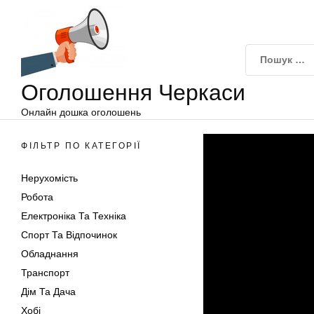
Оголошення
Перейти
Черкаси
до
вмісту
Оголошення Черкаси
Онлайн дошка оголошень
ФІЛЬТР ПО КАТЕГОРІЇ
Нерухомість
Робота
Електроніка Та Техніка
Спорт Та Відпочинок
Обладнання
Транспорт
Дім Та Дача
Хобі