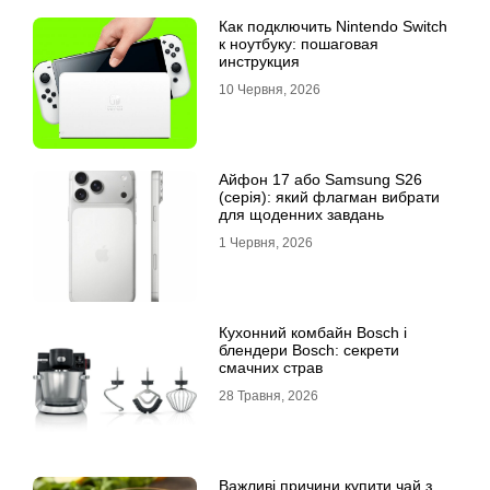
Как подключить Nintendo Switch
к ноутбуку: пошаговая
инструкция
10 Червня, 2026
Айфон 17 або Samsung S26
(серія): який флагман вибрати
для щоденних завдань
1 Червня, 2026
Кухонний комбайн Bosch і
блендери Bosch: секрети
смачних страв
28 Травня, 2026
Важливі причини купити чай з