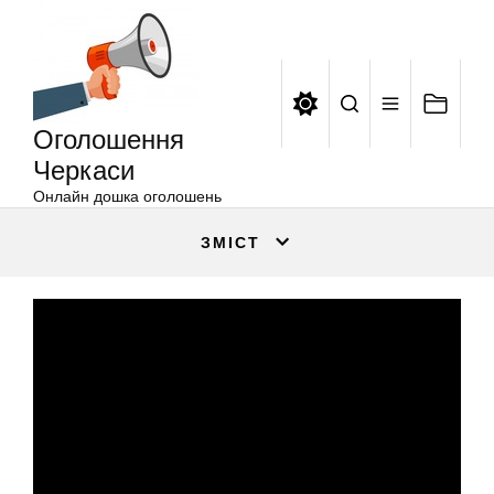
Оголошення
Перейти
Черкаси
до
вмісту
Оголошення
Черкаси
Онлайн дошка оголошень
ЗМІСТ