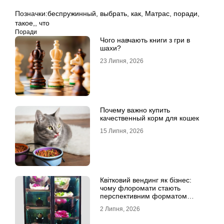
Позначки:
беспружинный
,
выбрать
,
как
,
Матрас
,
поради
,
такое,
,
что
Поради
Чого навчають книги з гри в
шахи?
23 Липня, 2026
Почему важно купить
качественный корм для кошек
15 Липня, 2026
Квітковий вендинг як бізнес:
чому флоромати стають
перспективним форматом
продажу
2 Липня, 2026