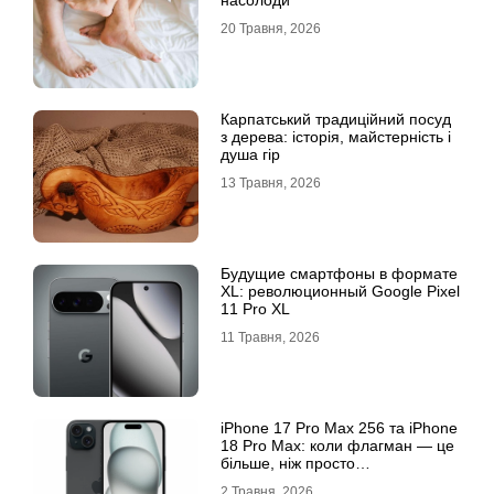
20 Травня, 2026
Карпатський традиційний посуд
з дерева: історія, майстерність і
душа гір
13 Травня, 2026
Будущие смартфоны в формате
XL: революционный Google Pixel
11 Pro XL
11 Травня, 2026
iРhone 17 Рro Мax 256 та iРhone
18 Рro Мax: коли флагман — це
більше, ніж просто
характеристики
2 Травня, 2026