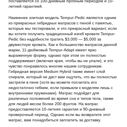
поставляется со 100-дневным пробным периодом и 10-
летней гарантией.
Наименее элитная модель Tempur-Pedic является одним
из прекрасных гибридных матрасов с пеной с памятью,
которые мы тестировали, и это прекрасный вариант, если
вы хотите получить традиционный изгиб кровати Tempur-
Pedic без надобности тратить $3,000 — $5,000 за
двуместную кровать. Как и большинство матрасов данной
марки, 11-дюймовый Tempur-Adapt имеет ярко
выраженную форму, однако при этом он полностью
поддерживает (включая края, чтобы вы не упали), и это
чувство понравилось многим нашим сотрудникам.
Гибридная версия Medium Hybrid также имеет слой
спирали, который не даст вам ощутить, что вы полностью
застряли в пене (хотя вы можете посчитать его
недостаточно гибким, если привыкли к моделям лишь с
внутренними пружинами).
Матрас
подойдет для
различных положений во время сна и типов тела, также
для людей весом более 200 фунтов. На
матрас
предоставляется 10-летняя гарантия и 90-дневный
проверочный период. Однако если вы возвратите этот
матрас
, вам понадобиться заплатить за доставку.