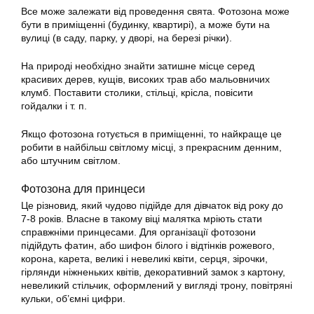
Все може залежати від проведення свята. Фотозона може
бути в приміщенні (будинку, квартирі), а може бути на
вулиці (в саду, парку, у дворі, на березі річки).
На природі необхідно знайти затишне місце серед
красивих дерев, кущів, високих трав або мальовничих
клумб. Поставити столики, стільці, крісла, повісити
гойдалки і т. п.
Якщо фотозона готується в приміщенні, то найкраще це
робити в найбільш світлому місці, з прекрасним денним,
або штучним світлом.
Фотозона для принцеси
Це різновид, який чудово підійде для дівчаток від року до
7-8 років. Власне в такому віці малятка мріють стати
справжніми принцесами. Для організації фотозони
підійдуть фатин, або шифон білого і відтінків рожевого,
корона, карета, великі і невеликі квіти, серця, зірочки,
гірлянди ніжненьких квітів, декоративний замок з картону,
невеликий стільчик, оформлений у вигляді трону, повітряні
кульки, об’ємні цифри.