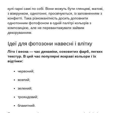
кулі гарні самі по собі. Вони можуть бути глянцеві, матові,
з візерунком, однотонні, просвічуються, із заповненням з
конфетті. Така різноманітність досить доповнити
однотонним фотофоном в одній палітрі кольорів з
композицією, але не перевантажувати зайвим
декоруванням.
Ідеї для фотозони навесні і влітку
Літо і весна — час динаміки, соковитих фарб, легких
текстур. В цей час популярні яскраві кольори і їх
відтінки:
червоний;
жовтий;
зелений;
трояндовий;
блакитний.