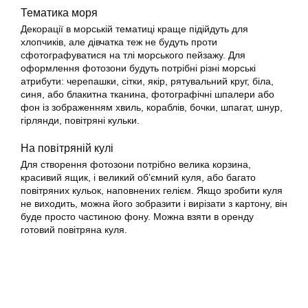
Тематика моря
Декорації в морській тематиці краще підійдуть для
хлопчиків, але дівчатка теж не будуть проти
сфотографуватися на тлі морського пейзажу. Для
оформлення фотозони будуть потрібні різні морські
атрибути: черепашки, сітки, якір, рятувальний круг, біла,
синя, або блакитна тканина, фотографічні шпалери або
фон із зображенням хвиль, кораблів, бочки, шпагат, шнур,
гірлянди, повітряні кульки.
На повітряній кулі
Для створення фотозони потрібно велика корзина,
красивий ящик, і великий об’ємний куля, або багато
повітряних кульок, наповнених гелієм. Якщо зробити куля
не виходить, можна його зобразити і вирізати з картону, він
буде просто частиною фону. Можна взяти в оренду
готовий повітряна куля.