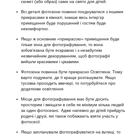
сюжет (або образ) саме на свято для дітей.
Всі деталі фотозони повинні поєднуватися з іншими
прикрасами в кімнаті, інакше весь інтер’єр
приміщення буде порушений і гостям буде
некомфортно.
Якщо ж основним «прикрасою» приміщення буде
тільки зона для фотографування, то вона
зобов’язана бути яскравою і з незабутнім
незвичайним декоруванням, щоб фотографії
вийшли красивими і цікавими.
Фотозона повинна бути прекрасно Освітлена. Тому
варто подумати, де її краще розташувати. Якщо
тусовка проходить ввечері, то потурбуйтеся про
додаткове освітлення.
Місце для фотографування має бути досить
просторим і вміщати в себе як мінімум кілька людей
за один фотосеанс. Адже напевно до дітей прийдуть
родичі і друзі, які також побажають взяти участь у
фотосесії.
Якщо запланували фотографуватися на вулиці, то