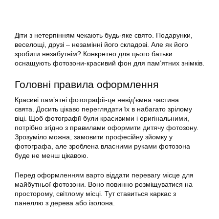
Діти з нетерпінням чекають будь-яке свято. Подарунки,
веселощі, друзі – незамінні його складові. Але як його
зробити незабутнім? Конкретно для цього батьки
оснащують фотозони-красивий фон для пам’ятних знімків.
Головні правила оформлення
Красиві пам’ятні фотографії-це невід’ємна частина
свята. Досить цікаво переглядати їх в набагато зрілому
віці. Щоб фотографії були красивими і оригінальними,
потрібно згідно з правилами оформити дитячу фотозону.
Зрозуміло можна, замовити професійну зйомку у
фотографа, але зроблена власними руками фотозона
буде не менш цікавою.
Перед оформленням варто віддати перевагу місце для
майбутньої фотозони. Воно повинно розміщуватися на
просторому, світлому місці. Тут ставиться каркас з
панеллю з дерева або ізолона.