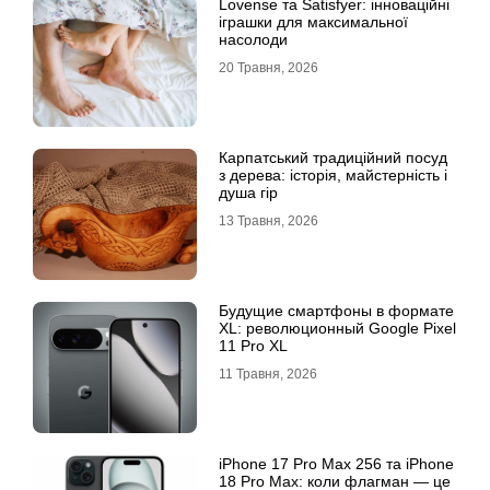
Lovense та Satisfyer: інноваційні
іграшки для максимальної
насолоди
20 Травня, 2026
Карпатський традиційний посуд
з дерева: історія, майстерність і
душа гір
13 Травня, 2026
Будущие смартфоны в формате
XL: революционный Google Pixel
11 Pro XL
11 Травня, 2026
iРhone 17 Рro Мax 256 та iРhone
18 Рro Мax: коли флагман — це