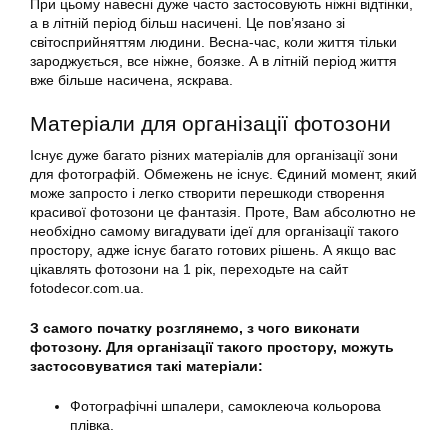
При цьому навесні дуже часто застосовують ніжні відтінки,
а в літній період більш насичені. Це пов’язано зі
світосприйняттям людини. Весна-час, коли життя тільки
зароджується, все ніжне, боязке. А в літній період життя
вже більше насичена, яскрава.
Матеріали для організації фотозони
Існує дуже багато різних матеріалів для організації зони
для фотографій. Обмежень не існує. Єдиний момент, який
може запросто і легко створити перешкоди створення
красивої фотозони це фантазія. Проте, Вам абсолютно не
необхідно самому вигадувати ідеї для організації такого
простору, адже існує багато готових рішень. А якщо вас
цікавлять фотозони на 1 рік, переходьте на сайт
fotodecor.com.ua.
З самого початку розглянемо, з чого виконати
фотозону. Для організації такого простору, можуть
застосовуватися такі матеріали:
Фотографічні шпалери, самоклеюча кольорова
плівка.