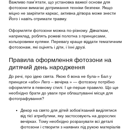
Важливо пам’ятати, що установка важкої основи для
фотозони вимагає дотримання техніки безпеки. Якщо
міцно не закріпити каркас, активна дітвора може знести
Його і навіть отримати травму.
Оформляти фотозони можна по-різному. Дівчаткам,
наприклад, роблять рожеві полотна з принцесами,
кольоровими кулями. Перевагу краще віддати тематичним
фотозонам, які оцінять і діти, і їхні друзі.
Правила оформлення фотозони на
дитячий день народження
До речі, про ідею свята. Якою б вона не була-» Бал у
принцеси «або» Лего – вечірка » — фотозону потрібно
оформляти в певному стилі. І це-перше правило. Що ще
необхідно брати до уваги при облаштуванні місця для
фотографування?
Декор на свято для дітей зобов’язаний виділятися
від тієї атрибутики, яку застосовують на дорослих
вечірках. Тому необхідно розрахувати всі деталі
фотозони і створити з наявних під рукою матеріалів