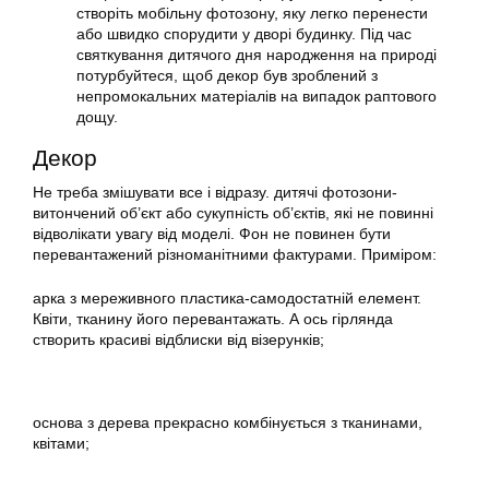
створіть мобільну фотозону, яку легко перенести
або швидко спорудити у дворі будинку. Під час
святкування дитячого дня народження на природі
потурбуйтеся, щоб декор був зроблений з
непромокальних матеріалів на випадок раптового
дощу.
Декор
Не треба змішувати все і відразу. дитячі фотозони-
витончений об’єкт або сукупність об’єктів, які не повинні
відволікати увагу від моделі. Фон не повинен бути
перевантажений різноманітними фактурами. Приміром:
арка з мереживного пластика-самодостатній елемент.
Квіти, тканину його перевантажать. А ось гірлянда
створить красиві відблиски від візерунків;
основа з дерева прекрасно комбінується з тканинами,
квітами;