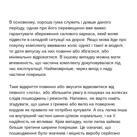
В основному, хороша гума служить і довше даного
періоду, однак при його перевищенні вже важко
гарантувати збереження силового каркаса, який може
підвести в складній ситуації на дорозі. Якщо мова йде про
покупку комплекту вживаних коліс однієї і такої ж моделі,
то дати випуску на них повинні або збігатися, або
мінімально відрізнятися. В іншому випадку можна мати
впевненість, що частина комплекту докуповувалася під
час експлуатації. Найімовірніше, через вихід з ладу
частини покришок.
Таке відкриття повинно або змусити відмовитися від
певного «лота», або збільшити увагу в пошуках на колесах
слідів пошкоджень і ремонтів. Напевно, не варто навіть
згадувати, що шини з грижею або виліз на поверхню
кордом як правило не потрібно купувати. А ось латка-інша
на внутрішній частині шини-цілком нормально, і на її
надійність не впливає. Крім випадку, коли латка займає
більше третини ширини покришки. Це означає, що
пошкодження було значним і міцність виробу серйозно