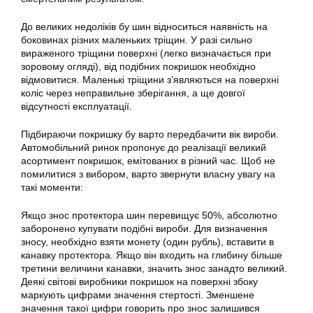
До великих недоліків бу шин відноситься наявність на
боковинах різних маленьких тріщин. У разі сильно
вираженого тріщини поверхні (легко визначається при
зоровому огляді), від подібних покришок необхідно
відмовитися. Маленькі тріщини з’являються на поверхні
коліс через неправильне зберігання, а ще довгої
відсутності експлуатації.
Підбираючи покришку бу варто передбачити вік вироби.
Автомобільний ринок пропонує до реалізації великий
асортимент покришок, емітованих в різний час. Щоб не
помилитися з вибором, варто звернути власну увагу на
такі моменти:
Якщо знос протектора шин перевищує 50%, абсолютно
заборонено купувати подібні вироби. Для визначення
зносу, необхідно взяти монету (один рубль), вставити в
канавку протектора. Якщо він входить на глибину більше
третини величини канавки, значить знос занадто великий.
Деякі світові виробники покришок на поверхні збоку
маркують цифрами значення стертості. Зменшене
значення такої цифри говорить про знос залишився