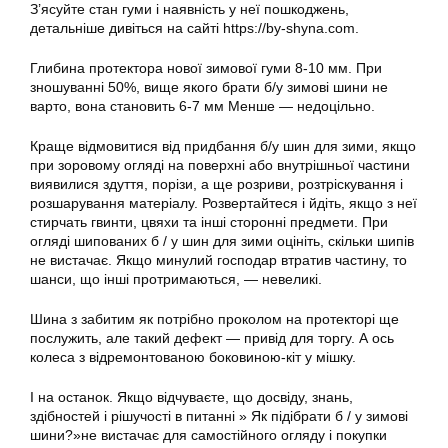
З’ясуйте стан гуми і наявність у неї пошкоджень,
детальніше дивіться на сайті https://by-shyna.com.
Глибина протектора нової зимової гуми 8-10 мм. При
зношуванні 50%, вище якого брати б/у зимові шини не
варто, вона становить 6-7 мм Менше — недоцільно.
Краще відмовитися від придбання б/у шин для зими, якщо
при зоровому огляді на поверхні або внутрішньої частини
виявилися здуття, порізи, а ще розриви, розтріскування і
розшарування матеріалу. Розвертайтеся і йдіть, якщо з неї
стирчать гвинти, цвяхи та інші сторонні предмети. При
огляді шипованих б / у шин для зими оцініть, скільки шипів
не вистачає. Якщо минулий господар втратив частину, то
шанси, що інші протримаються, — невеликі.
Шина з забитим як потрібно проколом на протекторі ще
послужить, але такий дефект — привід для торгу. А ось
колеса з відремонтованою боковиною-кіт у мішку.
І на останок. Якщо відчуваєте, що досвіду, знань,
здібностей і рішучості в питанні » Як підібрати б / у зимові
шини?»не вистачає для самостійного огляду і покупки