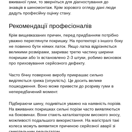
вживаної гуми, то зверніться для діагностування до
знавців в шиномонтаж. Крім зорового огляду дані люди
дадуть професійну оцінку стану.
Рекомендації професіоналів
Крім вищевказаних причин, перед придбанням потрібно
уважно переглянути покришку. На протекторі з іншого боку
не повинно бути ніяких латок. Якщо латка відрізняється
великими розмірами, закриває третю частину ширини
покришки або їх встановлено 2-3 штуки, робимо висновок
про приховування серйозного дефекту.
Часто бічну поверхню виробу прикрашає сильно
виділяється грижа (опуклість). Це досить велике
пошкодження. Воно може привести до розриву гуми в
непередбачений момент.
Підбираючи шину, подивіться уважно на наявність порізів.
На вживаних покришках сильні порізи часто виявляються
на боковинах. Вони стають каталізатором високого зносу,
можливості подальшого використання. На магістралі такі
колеса можуть виявитися причиною серйозної аварії зі
смертельним результатом.