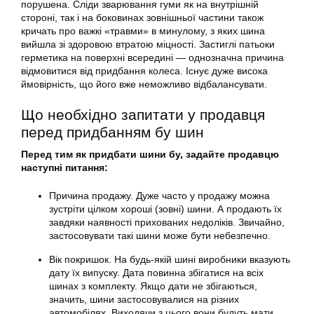
порушена. Сліди зварювання гуми як на внутрішній
стороні, так і на боковинах зовнішньої частини також
кричать про важкі «травми» в минулому, з яких шина
вийшла зі здоровою втратою міцності. Застиглі патьоки
герметика на поверхні всередині — однозначна причина
відмовитися від придбання колеса. Існує дуже висока
ймовірність, що його вже неможливо відбалансувати.
Що необхідно запитати у продавця
перед придбанням бу шин
Перед тим як придбати шини бу, задайте продавцю
наступні питання:
Причина продажу. Дуже часто у продажу можна
зустріти цілком хороші (зовні) шини. А продають їх
завдяки наявності прихованих недоліків. Звичайно,
застосовувати такі шини може бути небезпечно.
Вік покришок. На будь-якій шині виробники вказують
дату їх випуску. Дата повинна збігатися на всіх
шинах з комплекту. Якщо дати не збігаються,
значить, шини застосовувалися на різних
автомобілях. Виходячи з цього вони будуть мати