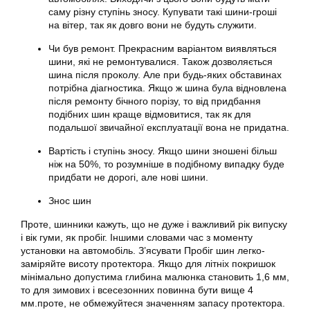
саму різну ступінь зносу. Купувати такі шини-гроші
на вітер, так як довго вони не будуть служити.
Чи був ремонт. Прекрасним варіантом виявляться
шини, які не ремонтувалися. Також дозволяється
шина після проколу. Але при будь-яких обставинах
потрібна діагностика. Якщо ж шина була відновлена
після ремонту бічного порізу, то від придбання
подібних шин краще відмовитися, так як для
подальшої звичайної експлуатації вона не придатна.
Вартість і ступінь зносу. Якщо шини зношені більш
ніж на 50%, то розумніше в подібному випадку буде
придбати не дорогі, але нові шини.
Знос шин
Проте, шинники кажуть, що не дуже і важливий рік випуску
і вік гуми, як пробіг. Іншими словами час з моменту
установки на автомобіль. З’ясувати Пробіг шин легко-
заміряйте висоту протектора. Якщо для літніх покришок
мінімально допустима глибина малюнка становить 1,6 мм,
то для зимових і всесезонних повинна бути вище 4
мм.проте, не обмежуйтеся значенням запасу протектора.