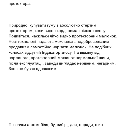
протектора.
Природно, купувати гуму з абсолютно стертим
протектором, коли видно корд, немає ніякого сенсу.
Подивіться, наскільки чітко видно протекторний малюнок.
Нові технології надають можливість недобросовісним
продавцям самостійно нарізати малюнок. На подібних
колесах відсутній Індикатор зносу. На відміну від
нарізаного, протекторний малюнок нормальної шини,
після експлуатації, завжди виглядає нерівним, негарним.
Знос не буває однаковим.
Позначки:
автомобіля
,
бу
,
вибір,
,
для
,
поради
,
шин