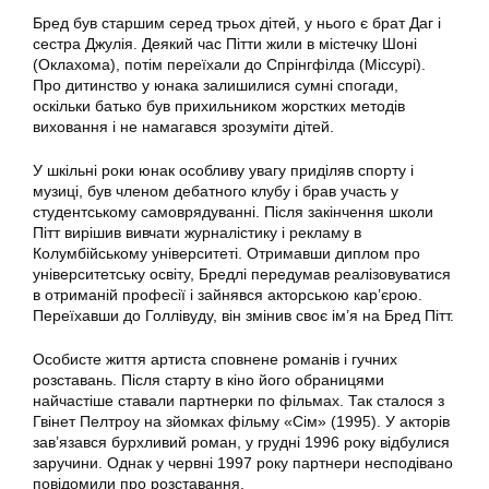
Бред був старшим серед трьох дітей, у нього є брат Даг і
сестра Джулія. Деякий час Пітти жили в містечку Шоні
(Оклахома), потім переїхали до Спрінгфілда (Міссурі).
Про дитинство у юнака залишилися сумні спогади,
оскільки батько був прихильником жорстких методів
виховання і не намагався зрозуміти дітей.
У шкільні роки юнак особливу увагу приділяв спорту і
музиці, був членом дебатного клубу і брав участь у
студентському самоврядуванні. Після закінчення школи
Пітт вирішив вивчати журналістику і рекламу в
Колумбійському університеті. Отримавши диплом про
університетську освіту, Бредлі передумав реалізовуватися
в отриманій професії і зайнявся акторською кар’єрою.
Переїхавши до Голлівуду, він змінив своє ім’я на Бред Пітт.
Особисте життя артиста сповнене романів і гучних
розставань. Після старту в кіно його обраницями
найчастіше ставали партнерки по фільмах. Так сталося з
Гвінет Пелтроу на зйомках фільму «Сім» (1995). У акторів
зав’язався бурхливий роман, у грудні 1996 року відбулися
заручини. Однак у червні 1997 року партнери несподівано
повідомили про розставання.