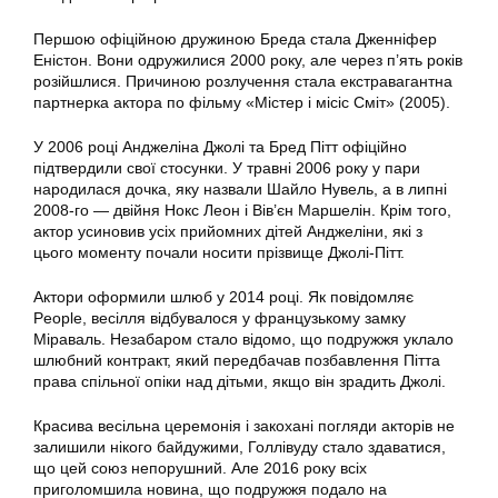
Першою офіційною дружиною Бреда стала Дженніфер
Еністон. Вони одружилися 2000 року, але через п’ять років
розійшлися. Причиною розлучення стала екстравагантна
партнерка актора по фільму «Містер і місіс Сміт» (2005).
У 2006 році Анджеліна Джолі та Бред Пітт офіційно
підтвердили свої стосунки. У травні 2006 року у пари
народилася дочка, яку назвали Шайло Нувель, а в липні
2008-го — двійня Нокс Леон і Вів’єн Маршелін. Крім того,
актор усиновив усіх прийомних дітей Анджеліни, які з
цього моменту почали носити прізвище Джолі-Пітт.
Актори оформили шлюб у 2014 році. Як повідомляє
People, весілля відбувалося у французькому замку
Міраваль. Незабаром стало відомо, що подружжя уклало
шлюбний контракт, який передбачав позбавлення Пітта
права спільної опіки над дітьми, якщо він зрадить Джолі.
Красива весільна церемонія і закохані погляди акторів не
залишили нікого байдужими, Голлівуду стало здаватися,
що цей союз непорушний. Але 2016 року всіх
приголомшила новина, що подружжя подало на