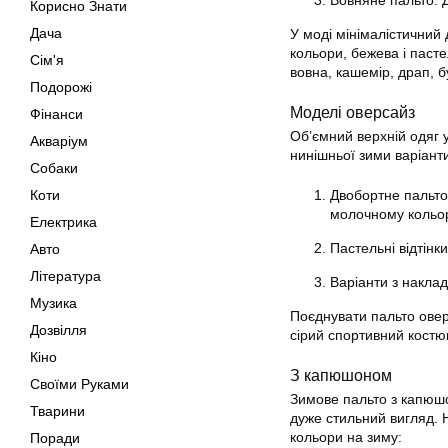
Вовняне пальто. Д
Корисно Знати
Дача
У моді мінімалістичний 
кольори, бежева і паст
Сім'я
вовна, кашемір, драп, б
Подорожі
Моделі оверсайз
Фінанси
Об’ємний верхній одяг 
Акваріум
нинішньої зими варіант
Собаки
Коти
Двобортне пальто 
молочному кольор
Електрика
Пастельні відтінки
Авто
Література
Варіанти з накла
Музика
Поєднувати пальто овер
Дозвілля
сірий спортивний костю
Кіно
З капюшоном
Своїми Руками
Зимове пальто з капюшо
Тварини
дуже стильний вигляд. 
кольори на зиму:
Поради