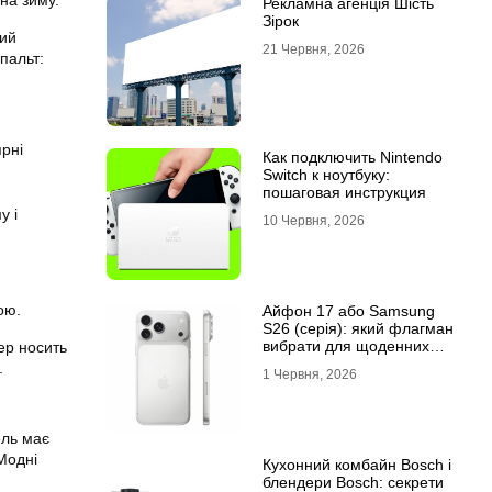
на зиму.
Рекламна агенція Шість
Зірок
ний
21 Червня, 2026
пальт:
ярні
Как подключить Nintendo
Switch к ноутбуку:
пошаговая инструкция
у і
10 Червня, 2026
ою.
Айфон 17 або Samsung
S26 (серія): який флагман
вибрати для щоденних
ер носить
завдань
.
1 Червня, 2026
ель має
Модні
Кухонний комбайн Bosch і
блендери Bosch: секрети