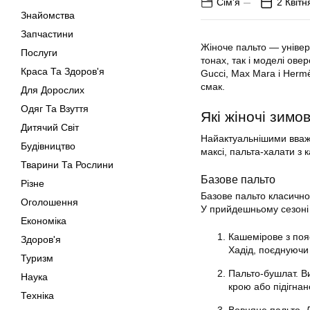
Сім'я
2 Квітн
Знайомства
Запчастини
Жіноче пальто — універс
Послуги
тонах, так і моделі ове
Краса Та Здоров'я
Gucci, Max Mara і Herm
смак.
Для Дорослих
Одяг Та Взуття
Які жіночі зимо
Дитячий Світ
Найактуальнішими вважа
Будівництво
максі, пальта-халати з 
Тварини Та Рослини
Базове пальто
Різне
Базове пальто класичног
Оголошення
У прийдешньому сезоні
Економіка
Кашемірове з поя
Здоров'я
Хадід, поєднуючи
Туризм
Пальто-бушлат. Ви
Наука
крою або підігнан
Техніка