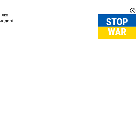
 яке
 моделі
Вгору
↑