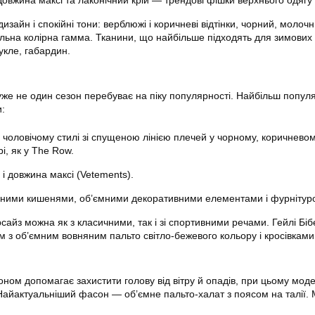
овжина максі та лаконічний крій — трендові фішки верхнього одягу 
дизайн і спокійні тони: верблюжі і коричневі відтінки, чорний, молоч
ельна колірна гамма. Тканини, що найбільше підходять для зимових 
укле, габардин.
уже не один сезон перебуває на піку популярності. Найбільш попул
и:
чоловічому стилі зі спущеною лінією плечей у чорному, коричневом
і, як у The Row.
 і довжина максі (Vetements).
дними кишенями, об’ємними декоративними елементами і фурнітур
сайз можна як з класичними, так і зі спортивними речами. Гейлі Біб
м з об’ємним вовняним пальто світло-бежевого кольору і кросівками
ном допомагає захистити голову від вітру й опадів, при цьому мод
Найактуальніший фасон — об’ємне пальто-халат з поясом на талії. 