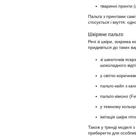
тваринні принти (
Пальта з принтами самі 
стосується і взуття: од
Шкіряне пальто
Речі зі шкіри, зокрема 
придивіться до таких ва
зі шматочків яскр
шоколадного відті
у світло-коричне
пальто-кейп з ка
пальто-кімоно (Fe
у темному кольор
імітація шкіри піто
Також у тренді моделі з
приберегти для особлив