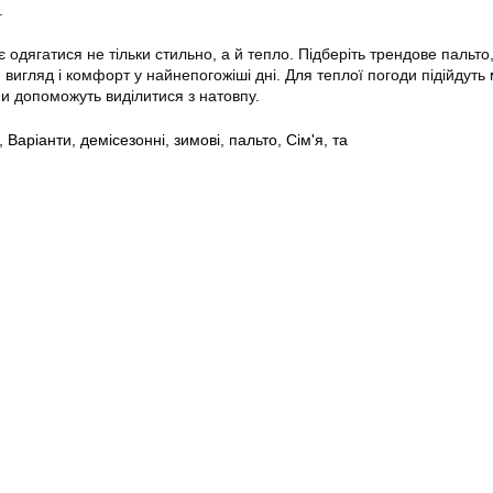
.
одягатися не тільки стильно, а й тепло. Підберіть трендове пальто,
вигляд і комфорт у найнепогожіші дні. Для теплої погоди підійдуть
и допоможуть виділитися з натовпу.
,
Варіанти
,
демісезонні
,
зимові
,
пальто
,
Сім'я
,
та
6
Оголошення Черкаси.
Всі права захищені.