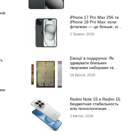
нів
iРhone 17 Рro Мax 256 та
iРhone 18 Рro Мax: коли
флагман — це більше, ніж
просто характеристики
2 Травня, 2026
Емоції в подарунок: Як
ть
здивувати близьких
творчими наборами та
скретч-постерами
16 Квітня, 2026
ими
Redmi Note 15 и Redmi 15:
бюджетная стабильность
или технологичная
новинка?
2 Квітня, 2026