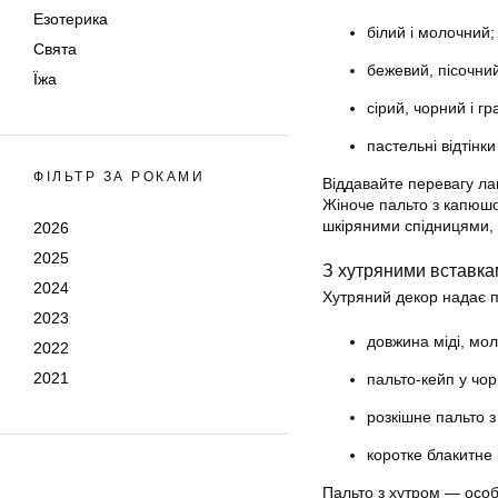
Езотерика
білий і молочний;
Свята
бежевий, пісочни
Їжа
сірий, чорний і гр
пастельні відтінк
ФІЛЬТР ЗА РОКАМИ
Віддавайте перевагу ла
Жіноче пальто з капюш
шкіряними спідницями,
2026
2025
З хутряними вставк
2024
Хутряний декор надає па
2023
довжина міді, мол
2022
2021
пальто-кейп у чо
розкішне пальто з
коротке блакитне
Пальто з хутром — особл