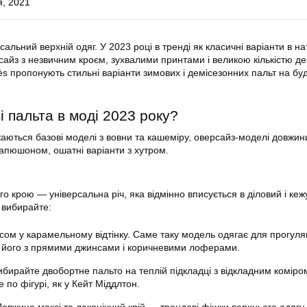
я, 2021
альний верхній одяг. У 2023 році в тренді як класичні варіанти в н
рсайз з незвичним кроєм, зухвалими принтами і великою кількістю де
ès пропонують стильні варіанти зимових і демісезонних пальт на бу
ві пальта в моді 2023 року?
ються базові моделі з вовни та кашеміру, оверсайз-моделі довжини
капюшоном, ошатні варіанти з хутром.
о крою — універсальна річ, яка відмінно вписується в діловий і кеж
 вибирайте:
сом у карамельному відтінку. Саме таку модель одягає для прогуля
 його з прямими джинсами і коричневими лоферами.
бирайте двобортне пальто на теплій підкладці з відкладним коміро
е по фігурі, як у Кейт Міддлтон.