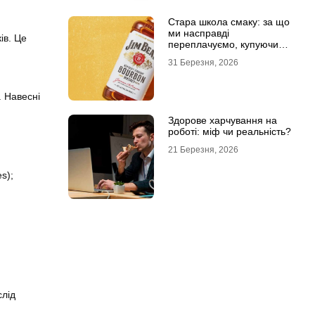
Стара школа смаку: за що
ми насправді
ів. Це
переплачуємо, купуючи
легендарні бренди
31 Березня, 2026
. Навесні
Здорове харчування на
роботі: міф чи реальність?
21 Березня, 2026
s);
слід