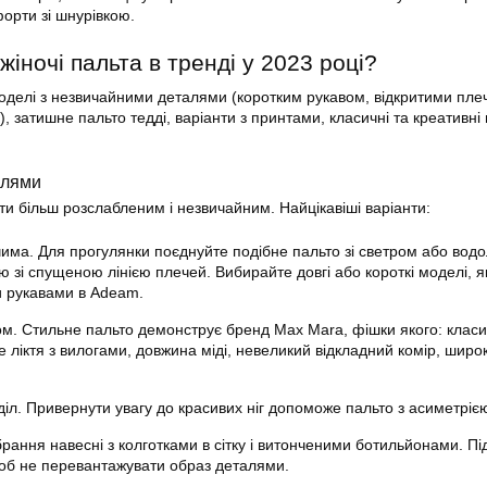
форти зі шнурівкою.
 жіночі пальта в тренді у 2023 році?
оделі з незвичайними деталями (коротким рукавом, відкритими пле
затишне пальто тедді, варіанти з принтами, класичні та креативні 
алями
ти більш розслабленим і незвичайним. Найцікавіші варіанти:
чима. Для прогулянки поєднуйте подібне пальто зі светром або вод
ю зі спущеною лінією плечей. Вибирайте довгі або короткі моделі, я
 рукавами в Adeam.
ом. Стильне пальто демонструє бренд Max Mara, фішки якого: класи
 ліктя з вилогами, довжина міді, невеликий відкладний комір, широкі
іл. Привернути увагу до красивих ніг допоможе пальто з асиметріє
рання навесні з колготками в сітку і витонченими ботильйонами. П
об не перевантажувати образ деталями.