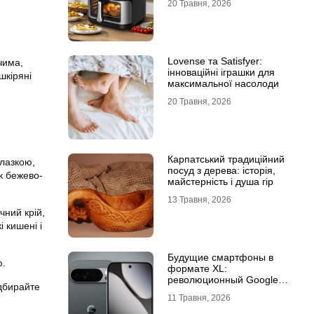
20 Травня, 2026
Lovense та Satisfyer:
чима,
інноваційні іграшки для
шкіряні
максимальної насолоди
20 Травня, 2026
Карпатський традиційний
олазкою,
посуд з дерева: історія,
к бежево-
майстерність і душа гір
13 Травня, 2026
чний крій,
 кишені і
Будущие смартфоны в
ю.
формате XL:
революционный Google
ідбирайте
Pixel 11 Pro XL
11 Травня, 2026