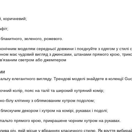
й, коричневий;
афіт;
и блакитного, зеленого, рожевого.
конічним моделям середньої довжини і поєднуйте з одягом у стилі c
оном має чудовий вигляд з джинсами, штанами прямого крою, трик
 в’язаним светром або джемпером
ами
льту елегантного вигляду. Трендові моделі знайдете в колекції Guc
очний колір, пояс на талії та широкий хутряний комір;
рно-білу клітинку з облямованим хутром подолом;
 блискучим декором і хутром на комірі, рукавах і подолі;
 пальто прямого крою, прикрашене чорним хутром на рукавах.
ива річ, якій місце у вбраннях класичного стилю. Як взуття вибирай