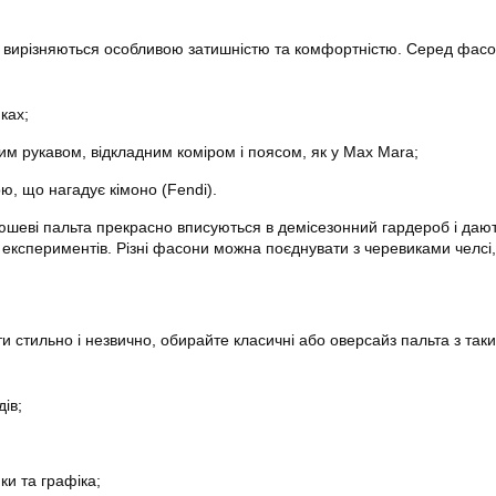
 вирізняються особливою затишністю та комфортністю. Серед фасо
ках;
им рукавом, відкладним коміром і поясом, як у Max Mara;
ю, що нагадує кімоно (Fendi).
юшеві пальта прекрасно вписуються в демісезонний гардероб і даю
 експериментів. Різні фасони можна поєднувати з черевиками челсі,
и стильно і незвично, обирайте класичні або оверсайз пальта з так
дів;
ки та графіка;