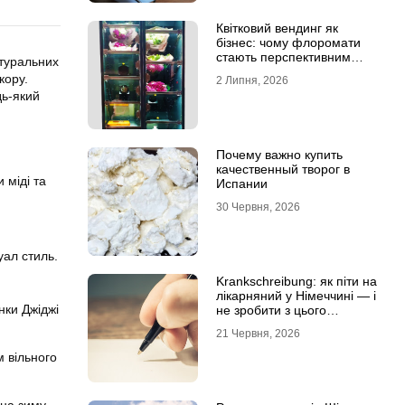
Квітковий вендинг як
бізнес: чому флоромати
стають перспективним
атуральних
форматом продажу
кору.
2 Липня, 2026
дь-який
Почему важно купить
качественный творог в
 міді та
Испании
30 Червня, 2026
уал стиль.
Krankschreibung: як піти на
лікарняний у Німеччині — і
нки Джіджі
не зробити з цього
проблему
21 Червня, 2026
м вільного