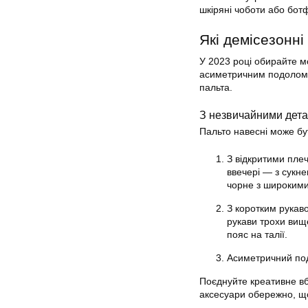
шкіряні чоботи або бот
Які демісезонні
У 2023 році обирайте м
асиметричним подолом), 
пальта.
З незвичайними дет
Пальто навесні може бу
З відкритими пле
ввечері — з сукне
чорне з широкими
З коротким рукав
рукави трохи вище
пояс на талії.
Асиметричний под
Поєднуйте креативне вб
аксесуари обережно, щ