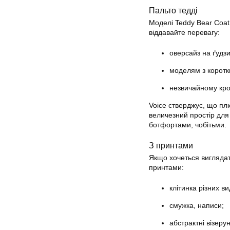
Пальто тедді
Моделі Teddy Bear Coat
віддавайте перевагу:
оверсайз на ґудзи
моделям з коротк
незвичайному кро
Voice стверджує, що пл
величезний простір для
ботфортами, чобітьми.
З принтами
Якщо хочеться виглядат
принтами:
клітинка різних ви
смужка, написи;
абстрактні візерун