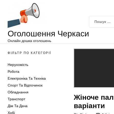
Оголошення
Перейти
Черкаси
до
вмісту
Оголошення Черкаси
Онлайн дошка оголошень
ФІЛЬТР ПО КАТЕГОРІЇ
Нерухомість
Робота
Електроніка Та Техніка
Спорт Та Відпочинок
Обладнання
Жіноче пал
Транспорт
варіанти
Дім Та Дача
Хобі