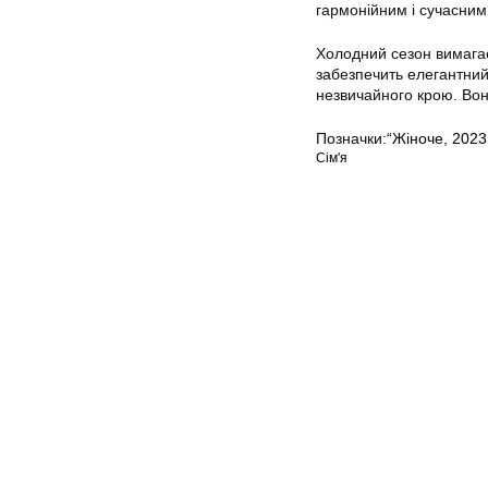
гармонійним і сучасним
Холодний сезон вимагає 
забезпечить елегантний 
незвичайного крою. Вон
Позначки:
“Жіноче
,
2023
Сім'я
Мапа сайту
Авторське право © 202