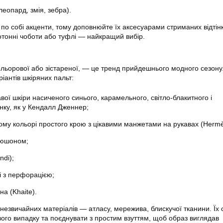
леопард, змія, зебра).
по собі акценти, тому доповнюйте їх аксесуарами стриманих відтінк
нотонні чоботи або туфлі — найкращий вибір.
кольорової або зістареної, — це тренд прийдешнього модного сезону
ріантів шкіряних пальт:
авої шкіри насиченого синього, карамельного, світло-блакитного і
нку, як у Кендалл Дженнер;
вому кольорі простого крою з цікавими манжетами на рукавах (Hermè
пюшоном;
ndi);
і з перфорацією;
на (Khaite).
 незвичайних матеріалів — атласу, мережива, блискучої тканини. Їх 
ого випадку та поєднувати з простим взуттям, щоб образ виглядав