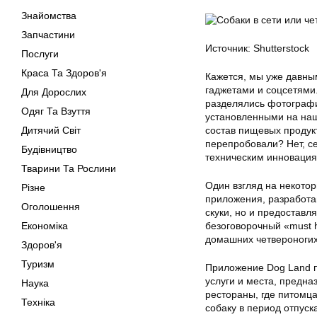
Знайомства
Запчастини
Источник: Shutterstock
Послуги
Краса Та Здоров'я
Кажется, мы уже давным
гаджетами и соцсетями
Для Дорослих
разделялись фотографи
Одяг Та Взуття
установленными на наш
Дитячий Світ
состав пищевых продук
перепробовали? Нет, с
Будівництво
техническим инновация
Тварини Та Рослини
Один взгляд на некотор
Різне
приложения, разработан
Оголошення
скуки, но и предостав
Економіка
безоговорочный «must h
домашних четвероногих
Здоров'я
Туризм
Приложение Dog Land п
услуги и места, предн
Наука
рестораны, где питомца
Техніка
собаку в период отпуска