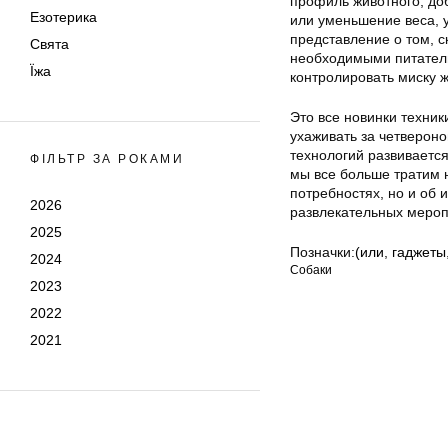
профиль животного, до
Езотерика
или уменьшение веса, у
представление о том, с
Свята
необходимыми питатель
Їжа
контролировать миску ж
Это все новинки техник
ухаживать за четверон
технологий развивается
ФІЛЬТР ЗА РОКАМИ
мы все больше тратим 
потребностях, но и об
2026
развлекательных мероп
2025
Позначки:
(или
,
гаджеты
2024
Собаки
2023
2022
2021