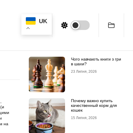
UK
Чого навчають книги з гри
в шахи?
23 Липня, 2026
Почему важно купить
,
качественный корм для
(и
кошек
ящими
и
15 Липня, 2026
м на