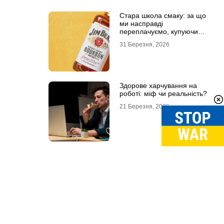
Стара школа смаку: за що
ми насправді
переплачуємо, купуючи
легендарні бренди
31 Березня, 2026
Здорове харчування на
роботі: міф чи реальність?
21 Березня, 2026