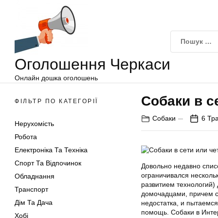
Оголошення
Перейти
Черкаси
до
вмісту
Оголошення Черкаси
Онлайн дошка оголошень
Собаки в с
ФІЛЬТР ПО КАТЕГОРІЇ
Собаки
6 Тр
Нерухомість
Робота
Електроніка Та Техніка
Спорт Та Відпочинок
Довольно недавно списо
ограничивался несколь
Обладнання
развитием технологий)
Транспорт
домочадцами, причем с
Дім Та Дача
недостатка, и пытаемс
помощь. Собаки в Интер
Хобі