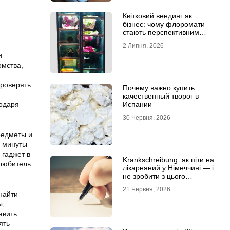
Квітковий вендинг як
бізнес: чому флоромати
стають перспективним
форматом продажу
2 Липня, 2026
и
омства,
проверять
Почему важно купить
качественный творог в
годаря
Испании
30 Червня, 2026
редметы и
в минуты
 гаджет в
Krankschreibung: як піти на
 любитель
лікарняний у Німеччині — і
не зробити з цього
проблему
21 Червня, 2026
найти
ы,
авить
ять