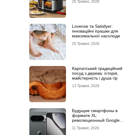
20 Травня, 2026
Lovense та Satisfyer:
інноваційні іграшки для
максимальної насолоди
20 Травня, 2026
Карпатський традиційний
посуд з дерева: історія,
майстерність і душа гір
13 Травня, 2026
Будущие смартфоны в
формате XL:
революционный Google
Pixel 11 Pro XL
11 Травня, 2026