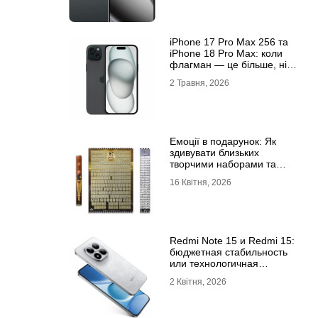
iРhone 17 Рro Мax 256 та
iРhone 18 Рro Мax: коли
флагман — це більше, ніж
просто характеристики
2 Травня, 2026
Емоції в подарунок: Як
здивувати близьких
творчими наборами та
скретч-постерами
16 Квітня, 2026
Redmi Note 15 и Redmi 15:
бюджетная стабильность
или технологичная
новинка?
2 Квітня, 2026