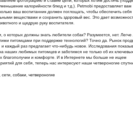
бавляем фотографию и ставим цели, которых хотим достичь (подд
меньшение калорийности блюд и т.д.). Petmobi предоставляет вам
колько ваш воспитанник должен поглощать, чтобы обеспечить себя
ными веществами и сохранить здоровый вес. Это дает возможнос
ивотного и щедрую руку воспитателя.
и, о которых должны знать любители собак? Разумеется, нет. Легче
огими питомцами при поддержке технологий? Точно да. Рынок прод
 и каждый раз предлагает что-нибудь новое. Исследования показыв
на наших любимых питомцев и заботимся не только об их ключевы
 их благополучии и комфорте. И в Интернете мы больше не ищем
риятий для себя, теперь нас интересуют наши четвероногие спутни
,
сети
,
собаки
,
четвероногие