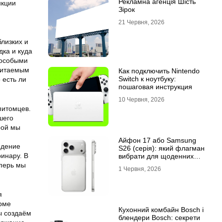
Рекламна агенція Шість
нкции
Зірок
21 Червня, 2026
лизких и
дка и куда
 особыми
 читаемым
Как подключить Nintendo
Switch к ноутбуку:
 есть ли
пошаговая инструкция
10 Червня, 2026
питомцев.
шего
рой мы
Айфон 17 або Samsung
едение
S26 (серія): який флагман
ринару. В
вибрати для щоденних
завдань
еперь мы
1 Червня, 2026
я
рме
Кухонний комбайн Bosch і
ы создаём
блендери Bosch: секрети