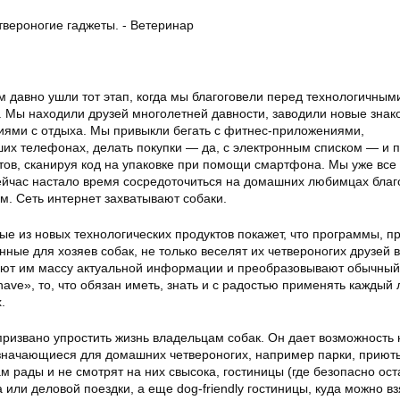
 давно ушли тот этап, когда мы благоговели перед технологичным
. Мы находили друзей многолетней давности, заводили новые знак
ями с отдыха. Мы привыкли бегать с фитнес-приложениями,
их телефонах, делать покупки — да, с электронным списком — и 
тов, сканируя код на упаковке при помощи смартфона. Мы уже все
ейчас настало время сосредоточиться на домашних любимцах бла
м. Сеть интернет захватывают собаки.
ые из новых технологических продуктов покажет, что программы, п
ные для хозяев собак, не только веселят их четвероногих друзей 
ляют им массу актуальной информации и преобразовывают обычный
ave», то, что обязан иметь, знать и с радостью применять каждый
.
ризвано упростить жизнь владельцам собак. Он дает возможность 
азначающиеся для домашних четвероногих, например парки, приют
м рады и не смотрят на них свысока, гостиницы (где безопасно ост
 или деловой поездки, а еще dog-friendly гостиницы, куда можно вз