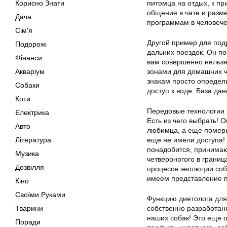
Корисно Знати
питомца на отдых, к п
общения в чате и разм
Дача
программам в человече
Сім'я
Другой пример для под
Подорожі
дальних поездок. Он по
Фінанси
вам совершенно нельзя
Акваріум
зонами для домашних ч
знакам просто определи
Собаки
доступ к воде. База да
Коти
Передовые технологии 
Електрика
Есть из чего выбрать! 
Авто
любимца, а еще помери
Література
еще не имели доступа!
понадобится, принимаю
Музика
четвероногого в границ
Дозвілля
процессе эволюции соб
имеем представление пр
Кіно
Своїми Руками
Функцию диетолога для 
Тварини
собственно разработан
наших собак! Это еще 
Поради