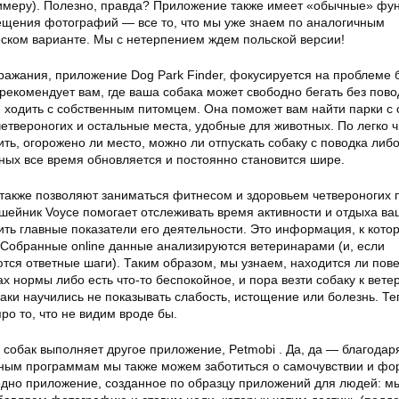
римеру). Полезно, правда? Приложение также имеет «обычные» фу
ещения фотографий — все то, что мы уже знаем по аналогичным
ском варианте. Мы с нетерпением ждем польской версии!
ражания, приложение Dog Park Finder, фокусируется на проблеме б
рекомендует вам, где ваша собака может свободно бегать без пово
 ходить с собственным питомцем. Она поможет вам найти парки с
етвероногих и остальные места, удобные для животных. По легко
ть, огорожено ли место, можно ли отпускать собаку с поводка либо
нных все время обновляется и постоянно становится шире.
также позволяют заниматься фитнесом и здоровьем четвероногих 
Ошейник Voyce помогает отслеживать время активности и отдыха ва
ть главные показатели его деятельности. Это информация, к кото
 Собранные online данные анализируются ветеринарами (и, если
тся ответные шаги). Таким образом, мы узнаем, находится ли пов
ах нормы либо есть что-то беспокойное, и пора везти собаку к вете
аки научились не показывать слабость, истощение или болезнь. Т
о то, что не видим вроде бы.
собак выполняет другое приложение, Petmobi . Да, да — благодар
ным программам мы также можем заботиться о самочувствии и фо
одно приложение, созданное по образцу приложений для людей: м