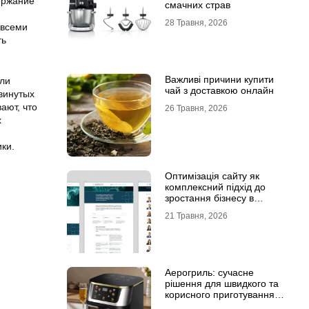
ержание
смачних страв
28 Травня, 2026
 всеми
ть
Важливі причини купити
 ли
чай з доставкою онлайн
винутых
ают, что
26 Травня, 2026
х
ки.
Оптимізація сайту як
комплексний підхід до
зростання бізнесу в
інтернеті
21 Травня, 2026
Аерогриль: сучасне
рішення для швидкого та
корисного приготування
страв