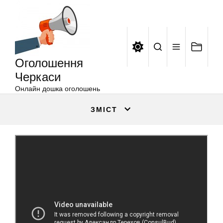
Оголошення
Перейти
Черкаси
до
вмісту
Оголошення
Черкаси
Онлайн дошка оголошень
ЗМІСТ