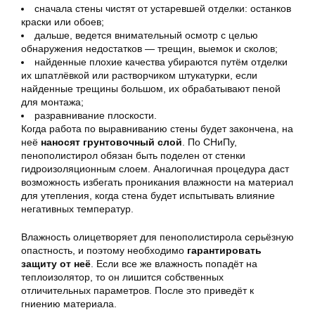
сначала стены чистят от устаревшей отделки: останков
краски или обоев;
дальше, ведется внимательный осмотр с целью
обнаружения недостатков — трещин, выемок и сколов;
найденные плохие качества убираются путём отделки
их шпатлёвкой или растворчиком штукатурки, если
найденные трещины большом, их обрабатывают пеной
для монтажа;
разравнивание плоскости.
Когда работа по выравниванию стены будет закончена, на
неё
наносят грунтовочный слой
. По СНиПу,
пенополистирол обязан быть поделен от стенки
гидроизоляционным слоем. Аналогичная процедура даст
возможность избегать проникания влажности на материал
для утепления, когда стена будет испытывать влияние
негативных температур.
Влажность олицетворяет для пенополистирола серьёзную
опастность, и поэтому необходимо
гарантировать
защиту от неё
. Если все же влажность попадёт на
теплоизолятор, то он лишится собственных
отличительных параметров. После это приведёт к
гниению материала.