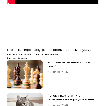
Позначки:
видео
,
изнутри
,
пенополистиролом,
,
руками:
,
своїми
,
своими
,
стен
,
Утепление
Своїми Руками
Чого навчають книги з гри в
шахи?
23 Липня, 2026
Почему важно купить
качественный корм для кошек
15 Липня, 2026