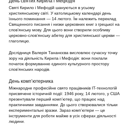
День святих Кирила і Мефодія
Святі Кирило і Мефодій шануються в усьому
християнському світі. У католицькому календарі день
їхнього поминання — 14 лютого. Їм належить переклад
Священного писання і низки церковних книг з грецької на
слов’янську мову. Для цього вони створили особливу
церковно-слов’янську абетку для християнської церкви —
глаголицю.
Дослідниця Валерія Тананєєва висловлює сучасну точку
зору на діяльність Кирила і Мефодія: вони поклали
початок формуванню єдиного культурного простору
слов’янських народів.
День комп’ютерника
Міжнародне професійне свято працівників IT-технологій
присвячене історичній події: 1946 року, 14 лютого, у США
презентували перший комп’ютер, що працює над
практичними завданнями. До цього створювалися тільки
експериментальні зразки. Зараз комп’ютери — це
інструменти для роботи майже в усіх сферах діяльності
людини.