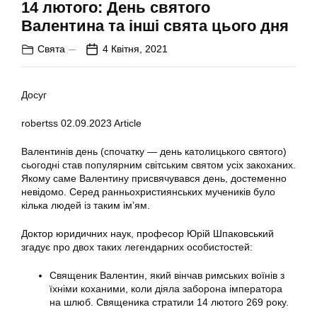
14 лютого: День святого
Валентина та інші свята цього дня
Свята
4 Квітня, 2021
Досуг
robertss
02.09.2023
Article
Валентинів день (спочатку — день католицького святого)
сьогодні став популярним світським святом усіх закоханих.
Якому саме Валентину присвячувався день, достеменно
невідомо. Серед ранньохристиянських мучеників було
кілька людей із таким ім’ям.
Доктор юридичних наук, професор Юрій Шпаковський
згадує про двох таких легендарних особистостей:
Священик Валентин, який вінчав римських воїнів з
їхніми коханими, коли діяла заборона імператора
на шлюб. Священика стратили 14 лютого 269 року.