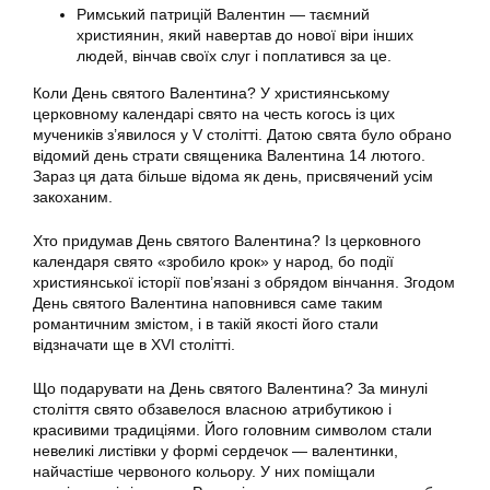
Римський патрицій Валентин — таємний
християнин, який навертав до нової віри інших
людей, вінчав своїх слуг і поплатився за це.
Коли День святого Валентина? У християнському
церковному календарі свято на честь когось із цих
мучеників з’явилося у V столітті. Датою свята було обрано
відомий день страти священика Валентина 14 лютого.
Зараз ця дата більше відома як день, присвячений усім
закоханим.
Хто придумав День святого Валентина? Із церковного
календаря свято «зробило крок» у народ, бо події
християнської історії пов’язані з обрядом вінчання. Згодом
День святого Валентина наповнився саме таким
романтичним змістом, і в такій якості його стали
відзначати ще в XVI столітті.
Що подарувати на День святого Валентина? За минулі
століття свято обзавелося власною атрибутикою і
красивими традиціями. Його головним символом стали
невеликі листівки у формі сердечок — валентинки,
найчастіше червоного кольору. У них поміщали