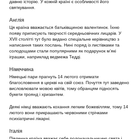
давню історію. У кожній країні є особливості його
святкування.
Англія
Ця країна вважається батьківщиною валентинок. Їхню
появу приписують творчості середньовічних лицарів. У
XVII столітті тут було видано спеціальне керівництво з
написання таких послань. Нині поряд із листівками та
солодощами стали популярними як подарунок м’які
іграшки, наприклад ведмежа Тедді.
Німеччина
Німецькі пари прагнуть 14 лютого отримати
благословення в церкві на свій союз. Почуття тут заведено
висловлювати мовою квітів, тому обранцям підносять
букети троянд і хризантем.
Деякі німці вважають кохання легким божевіллям, тому 14
лютого вони прикрашають червоними стрічками
психіатричні лікарні.
Італія
Південна країна вважає себе родоначальницею свята і