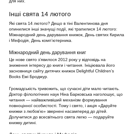
для них.
Інші свята 14 лютого
Які свята 14 лютого? Дещо в тіні Валентинова дня
опинилися інші значущі події, які трапилися 14 лютого:
Міжнародний день дарування книжок, День святих Кирила
і Мефодія, День комп’ютерника.
Міжнародний день дарування книг
Це нове свято з’явилося 2012 року у відповідь на
зниження інтересу до книги і читання. Ініціювала його
засновниця сайту дитячих книжок Delightful Children’s
Books Емі Бродмур.
Громадськість тривожить, що сучасні діти мало читають.
Доктор філологічних наук Ніна Барковська наголошує, що
читання — найважливіший механізм формування
повноцінної особистості. Тому і свято, і акція «Даруйте
книжки з любов’ю» звернені насамперед до дітей.
Долучитися до всесвітнього свята легко — подаруйте
книжку дитині.