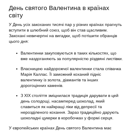
День святого Валентина в країнах
світу
У День усіх закоханих тисячі пар у різних країнах прагнуть
вступити в шлюбний союз, щоб він став щасливим.
Закохані невичерпні на вигадки, щоб потішити обранців
цього дня:
Валентинки закуповуються в таких кількостях, що
вже наздоганяють за популярністю різдвяні листівки.
Власницею найдорожчої валентинки стала співачка
Марія Каллас. Її заможний коханий підніс
валентинку із золота, діамантів та інших
дорогоцінних каменів.
З ХІХ століття зміцнилася традиція дарувати в цей
день солодощі, насамперед шоколад, який
славиться як найкращі ліки від депресії та
нерозділеного кохання. Зараз традиційно дарують
шоколадні цукерки в коробочках у формі серця.
У європейських країнах День святого Валентина має