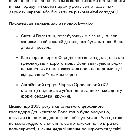
привітання і зізнання. Разом із валентинками стали робити
й інші подарунки своїм парам у день свята. Зазвичай
дарують червоні або білі квіти та різноманітні солодощі.
Походження валентинок має свою історію:
Святий Валентин, перебуваючи у в’язниці, писав
записки своїй коханій дівчині, яка була сліпою. Вона
дивом прозріла.
Кавалери в період Середньовіччя складали, співали
і декламували короткі вірші. Вони записували рядки
на маленьких шматочках кольорового пергаменту і
відправляли їх дамам серця.
Англійський герцог Чарльз Орлеанський (XV
століття) надсилав з ув’язнення записки, складені у
формі сердечка, дружині.
Цікаво, що 1969 року з католицького церковного
календаря День святого Валентина було вилучено,
оскільки він не мав достовірних обґрунтувань. Але це вже
не мало жодного значення: свято закоханих не втрачає
популярності, а лише дедалі ширше поширюється у світі.