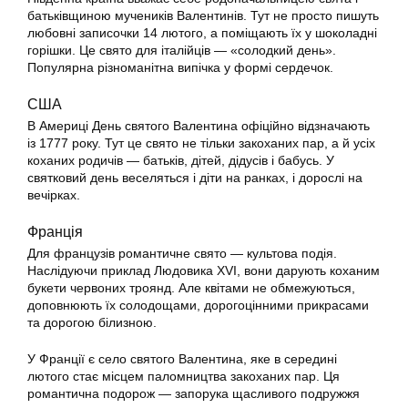
батьківщиною мучеників Валентинів. Тут не просто пишуть
любовні записочки 14 лютого, а поміщають їх у шоколадні
горішки. Це свято для італійців — «солодкий день».
Популярна різноманітна випічка у формі сердечок.
США
В Америці День святого Валентина офіційно відзначають
із 1777 року. Тут це свято не тільки закоханих пар, а й усіх
коханих родичів — батьків, дітей, дідусів і бабусь. У
святковий день веселяться і діти на ранках, і дорослі на
вечірках.
Франція
Для французів романтичне свято — культова подія.
Наслідуючи приклад Людовика XVI, вони дарують коханим
букети червоних троянд. Але квітами не обмежуються,
доповнюють їх солодощами, дорогоцінними прикрасами
та дорогою білизною.
У Франції є село святого Валентина, яке в середині
лютого стає місцем паломництва закоханих пар. Ця
романтична подорож — запорука щасливого подружжя