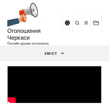
Оголошення
Перейти
Черкаси
до
вмісту
Оголошення
Черкаси
Онлайн дошка оголошень
ЗМІСТ