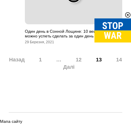
Один день в Сонной Лощине: 10 вещей, которые
можно успеть сделать за один день
29 Березня, 2021
Навігація
Назад
1
…
12
13
14
записів
Далі
Мапа сайту