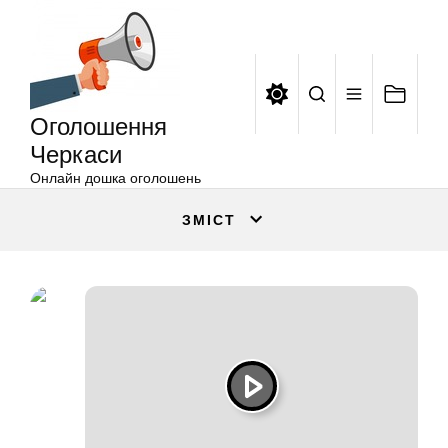
Оголошення
Перейти
Черкаси
до
вмісту
Оголошення
Черкаси
Онлайн дошка оголошень
ЗМІСТ