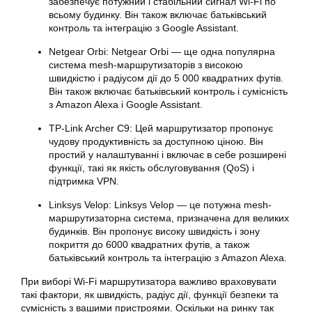
забезпечує потужний і стабільний сигнал Wi-Fi по
всьому будинку. Він також включає батьківський
контроль та інтеграцію з Google Assistant.
Netgear Orbi: Netgear Orbi — ще одна популярна
система mesh-маршрутизаторів з високою
швидкістю і радіусом дії до 5 000 квадратних футів.
Він також включає батьківський контроль і сумісність
з Amazon Alexa і Google Assistant.
TP-Link Archer C9: Цей маршрутизатор пропонує
чудову продуктивність за доступною ціною. Він
простий у налаштуванні і включає в себе розширені
функції, такі як якість обслуговування (QoS) і
підтримка VPN.
Linksys Velop: Linksys Velop — це потужна mesh-
маршрутизаторна система, призначена для великих
будинків. Він пропонує високу швидкість і зону
покриття до 6000 квадратних футів, а також
батьківський контроль та інтеграцію з Amazon Alexa.
При виборі Wi-Fi маршрутизатора важливо враховувати
такі фактори, як швидкість, радіус дії, функції безпеки та
сумісність з вашими пристроями. Оскільки на ринку так