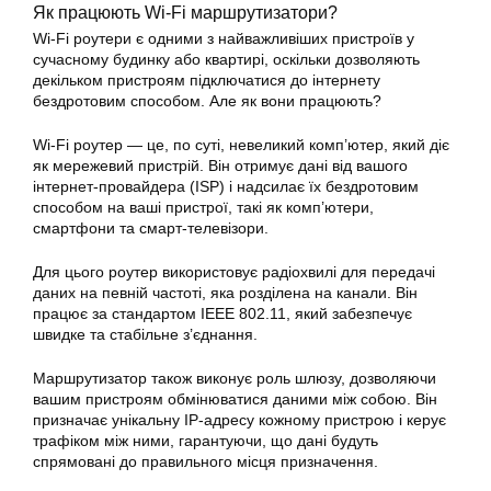
Як працюють Wi-Fi маршрутизатори?
Wi-Fi роутери є одними з найважливіших пристроїв у
сучасному будинку або квартирі, оскільки дозволяють
декільком пристроям підключатися до інтернету
бездротовим способом. Але як вони працюють?
Wi-Fi роутер — це, по суті, невеликий комп’ютер, який діє
як мережевий пристрій. Він отримує дані від вашого
інтернет-провайдера (ISP) і надсилає їх бездротовим
способом на ваші пристрої, такі як комп’ютери,
смартфони та смарт-телевізори.
Для цього роутер використовує радіохвилі для передачі
даних на певній частоті, яка розділена на канали. Він
працює за стандартом IEEE 802.11, який забезпечує
швидке та стабільне з’єднання.
Маршрутизатор також виконує роль шлюзу, дозволяючи
вашим пристроям обмінюватися даними між собою. Він
призначає унікальну IP-адресу кожному пристрою і керує
трафіком між ними, гарантуючи, що дані будуть
спрямовані до правильного місця призначення.