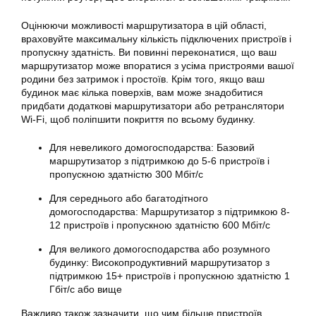
Оцінюючи можливості маршрутизатора в цій області,
враховуйте максимальну кількість підключених пристроїв і
пропускну здатність. Ви повинні переконатися, що ваш
маршрутизатор може впоратися з усіма пристроями вашої
родини без затримок і простоїв. Крім того, якщо ваш
будинок має кілька поверхів, вам може знадобитися
придбати додаткові маршрутизатори або ретранслятори
Wi-Fi, щоб поліпшити покриття по всьому будинку.
Для невеликого домогосподарства: Базовий
маршрутизатор з підтримкою до 5-6 пристроїв і
пропускною здатністю 300 Мбіт/с
Для середнього або багатодітного
домогосподарства: Маршрутизатор з підтримкою 8-
12 пристроїв і пропускною здатністю 600 Мбіт/с
Для великого домогосподарства або розумного
будинку: Високопродуктивний маршрутизатор з
підтримкою 15+ пристроїв і пропускною здатністю 1
Гбіт/с або вище
Важливо також зазначити, що чим більше пристроїв