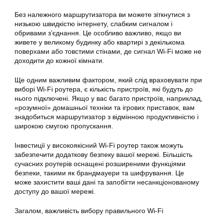
Без належного маршрутизатора ви можете зіткнутися з
низькою швидкістю інтернету, слабким сигналом і
обривами з’єднання. Це особливо важливо, якщо ви
живете у великому будинку або квартирі з декількома
поверхами або товстими стінами, де сигнал Wi-Fi може не
доходити до кожної кімнати.
Ще одним важливим фактором, який слід враховувати при
виборі Wi-Fi роутера, є кількість пристроїв, які будуть до
нього підключені. Якщо у вас багато пристроїв, наприклад,
«розумної» домашньої техніки та ігрових приставок, вам
знадобиться маршрутизатор з відмінною продуктивністю і
широкою смугою пропускання.
Інвестиції у високоякісний Wi-Fi роутер також можуть
забезпечити додаткову безпеку вашої мережі. Більшість
сучасних роутерів оснащені розширеними функціями
безпеки, такими як брандмауери та шифрування. Це
може захистити ваші дані та запобігти несанкціонованому
доступу до вашої мережі.
Загалом, важливість вибору правильного Wi-Fi