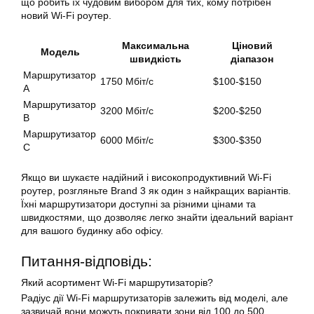
що робить їх чудовим вибором для тих, кому потрібен
новий Wi-Fi роутер.
Максимальна
Ціновий
Модель
швидкість
діапазон
Маршрутизатор
1750 Мбіт/с
$100-$150
A
Маршрутизатор
3200 Мбіт/с
$200-$250
B
Маршрутизатор
6000 Мбіт/с
$300-$350
C
Якщо ви шукаєте надійний і високопродуктивний Wi-Fi
роутер, розгляньте Brand 3 як один з найкращих варіантів.
Їхні маршрутизатори доступні за різними цінами та
швидкостями, що дозволяє легко знайти ідеальний варіант
для вашого будинку або офісу.
Питання-відповідь:
Який асортимент Wi-Fi маршрутизаторів?
Радіус дії Wi-Fi маршрутизаторів залежить від моделі, але
зазвичай вони можуть покривати зони від 100 до 500