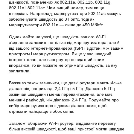
швидкості, позначених як 802.11a, 802.11b, 802.11g,
802.11n і 802.11ac. Чим вищий номер, тим вища
швидкість. Наприклад, маршрутизатори 802.11ac можуть
забезпечувати швидкість до 3 Гбіт/с, тоді як
маршрутизатори 802.11n — лише до 450 Мбіт/с.
Однак майте на увазі, що швидкість вашого Wi-Fi
з’єднання залежить не тільки від маршрутизатора, але й
від вашого інтернет-провайдера (ISP) і відстані між вашим
пристроєм і маршрутизатором. Якщо у вас швидкий
інтернет-план, але ваш роутер не здатний з ним
впоратися, то ви можете не отримати швидкість, за яку
заплатили.
Важливо також зазначити, що деякі роутери мають кілька
діапазонів, наприклад, 2,4 ГГц і 5 ГГц. Діапазон 5 ГГц
зазвичай швидший і менш перевантажений, але має
менший радіус дії, ніж діапазон 2,4 ГГц. Подумайте про
вибір маршрутизатора з двома діапазонами, щоб
отримати найкраще з обох світів.
Загалом, обираючи Wi-Fi роутер, віддавайте перевагу
більш високій швидкості, щоб ваші пристрої могли швидше