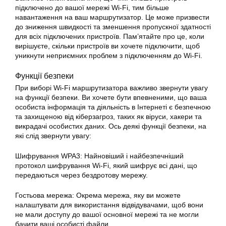
підключено до вашої мережі Wi-Fi, тим більше
навантаження на ваш маршрутизатор. Це може призвести
до зниження швидкості та зменшення пропускної здатності
для всіх підключених пристроїв. Пам’ятайте про це, коли
вирішуєте, скільки пристроїв ви хочете підключити, щоб
уникнути неприємних проблем з підключенням до Wi-Fi.
Функції безпеки
При виборі Wi-Fi маршрутизатора важливо звернути увагу
на функції безпеки. Ви хочете бути впевненими, що ваша
особиста інформація та діяльність в Інтернеті є безпечною
та захищеною від кіберзагроз, таких як віруси, хакери та
викрадачі особистих даних. Ось деякі функції безпеки, на
які слід звернути увагу:
Шифрування WPA3: Найновіший і найбезпечніший
протокол шифрування Wi-Fi, який шифрує всі дані, що
передаються через бездротову мережу.
Гостьова мережа: Окрема мережа, яку ви можете
налаштувати для використання відвідувачами, щоб вони
не мали доступу до вашої основної мережі та не могли
бачити ваші особисті файли.