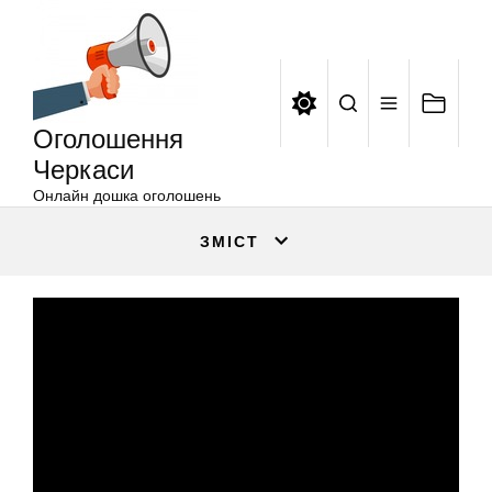
Оголошення
Перейти
Черкаси
до
вмісту
Оголошення
Черкаси
Онлайн дошка оголошень
ЗМІСТ