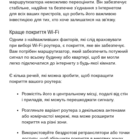
маршрутизатора неможливо переоцінити. Він забезпечує
стабільне, надійне та безпечне з’єднання з Інтернетом
для всіх ваших пристроїв, що робить його важливою
інвестицією для тих, хто хоче залишатися на зв’язку.
Краще покриття Wi-Fi
Одним з найважливіших факторів, які слід враховувати
при виборі Wi-Fi роутера, є покриття, яке він забезпечує.
Вам потрібен маршрутизатор, який забезпечить потужний
сигнал по всьому будинку або квартирі, щоб ви могли
легко підключатися до інтернету з будь-якої кімнати.
Є кілька речей, які можна зробити, щоб покращити
покриття вашого роутера:
Розмістіть його в центральному місці, подалі від стін
і приладів, які можуть перешкоджати сигналу.
Розгляньте варіант роутера з декількома антенами
або комірчастої мережі, яка може розширити
покриття на різні зони.
Використовуйте бездротові ретранслятори або точки
доступу, щоб збільшити покриття в мертвих зонах.