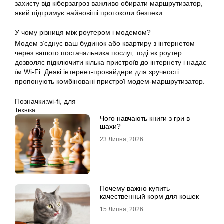
захисту від кіберзагроз важливо обирати маршрутизатор,
який підтримує найновіші протоколи безпеки.
У чому різниця між роутером і модемом?
Модем з’єднує ваш будинок або квартиру з інтернетом
через вашого постачальника послуг, тоді як роутер
дозволяє підключити кілька пристроїв до інтернету і надає
їм Wi-Fi. Деякі інтернет-провайдери для зручності
пропонують комбіновані пристрої модем-маршрутизатор.
Позначки:
wi-fi
,
для
Техніка
Чого навчають книги з гри в
шахи?
23 Липня, 2026
Почему важно купить
качественный корм для кошек
15 Липня, 2026