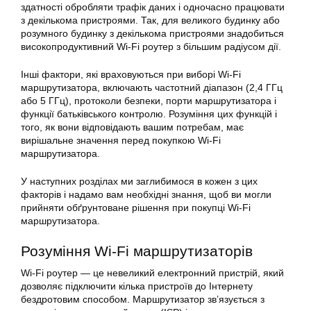
здатності обробляти трафік даних і одночасно працювати
з декількома пристроями. Так, для великого будинку або
розумного будинку з декількома пристроями знадобиться
високопродуктивний Wi-Fi роутер з більшим радіусом дії.
Інші фактори, які враховуються при виборі Wi-Fi
маршрутизатора, включають частотний діапазон (2,4 ГГц
або 5 ГГц), протоколи безпеки, порти маршрутизатора і
функції батьківського контролю. Розуміння цих функцій і
того, як вони відповідають вашим потребам, має
вирішальне значення перед покупкою Wi-Fi
маршрутизатора.
У наступних розділах ми заглибимося в кожен з цих
факторів і надамо вам необхідні знання, щоб ви могли
прийняти обґрунтоване рішення при покупці Wi-Fi
маршрутизатора.
Розуміння Wi-Fi маршрутизаторів
Wi-Fi роутер — це невеликий електронний пристрій, який
дозволяє підключити кілька пристроїв до Інтернету
бездротовим способом. Маршрутизатор зв’язується з