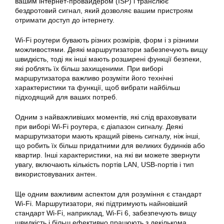
вашим інтернет-провайдером (ISP) і транслює
бездротовий сигнал, який дозволяє вашим пристроям
отримати доступ до інтернету.
Wi-Fi роутери бувають різних розмірів, форм і з різними
можливостями. Деякі маршрутизатори забезпечують вищу
швидкість, тоді як інші мають розширені функції безпеки,
які роблять їх більш захищеними. При виборі
маршрутизатора важливо розуміти його технічні
характеристики та функції, щоб вибрати найбільш
підходящий для ваших потреб.
Одним з найважливіших моментів, які слід враховувати
при виборі Wi-Fi роутера, є діапазон сигналу. Деякі
маршрутизатори мають кращий рівень сигналу, ніж інші,
що робить їх більш придатними для великих будинків або
квартир. Інші характеристики, на які ви можете звернути
увагу, включають кількість портів LAN, USB-портів і тип
використовуваних антен.
Ще одним важливим аспектом для розуміння є стандарт
Wi-Fi. Маршрутизатори, які підтримують найновіший
стандарт Wi-Fi, наприклад, Wi-Fi 6, забезпечують вищу
швидкість і більш ефективно працюють з декількома