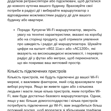
додаткові ретранслятори або підсилювачі, щоб дістатися
до кожного куточка вашого будинку. Враховуйте свої
потреби в радіусі дії і вибирайте маршрутизатор з
відповідними можливостями радіусу дії для вашого
будинку або квартири.
Порада: Купуючи Wi-Fi маршрутизатор, зверніть
увагу на технічні характеристики, вказані на коробці
або на сторінці продукту, щоб отримати уявлення
про швидкість і радіус дії маршрутизатора. Шукайте
цифри на кшталт «802.11ac» або «AC1200», які
вказують на високошвидкісні можливості, і перевірте
радіус дії у футах або метрах, щоб переконатися,
що він покриває ваш житловий простір.
Кількість підключених пристроїв
Кількість пристроїв, які будуть підключені до вашої Wi-Fi
мережі, є важливим фактором, який слід враховувати при
виборі роутера. Якщо ви живете один або з кількома
людьми і маєте лише кілька пристроїв, яким потрібен Wi-
Fi, вам буде достатньо базового маршрутизатора. Однак,
якщо у вас більше домогосподарство і кілька пристроїв
потребують підключення до Wi-Fi, вам знадобиться більш
потужний роутер, щоб впоратися зі збільшеним трафіком.