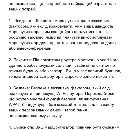
переконатися, що ви придбаєте найкращий варіант для
ваших потреб.
1. Швидкість: Швидкість маршрутизатора є важливим
фактором, який слід враховувати. Чим вища швидкість
маршрутизатора, тим краща його продуктивність. Це
особливо важливо, якщо ви плануєте використовувати
маршрутизатор для ігор, потокового передавання даних
або відеоконференцій.
2. Покриття: Під покриттям роутера мається на увазі його
здатність забезпечувати сильний і стабільний сигнал по
всьому будинку або квартирі. Якщо у вас великий будинок,
то вам знадобиться роутер з широкою зоною покриття.
3. Безпека: Безпека є важливим фактором, який слід
враховувати при покупці Wi-Fi роутера. Переконайтеся,
що роутер має такі функції безпеки, як шифрування
WPA2, брандмауер і батьківський контроль для захисту
ваших персональних даних і запобігання
несанкціонованому доступу.
4. Сумісність: Ваш маршрутизатор повинен бути сумісним