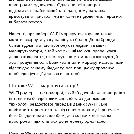
пристроями одночасно. Однак не всі пристрої
підтримують найновіший стандарт, тому важливо
враховувати пристрої, які ви хочете підключити, перш ніж
вибирати роутер.
Нарешті, при виборі Wi-Fi маршрутизатора ви також
можете звернути увагу на ціну та бренд. Деякі бренди
більш відомі тим, що пропонують надійні та міцні
маршрутизатори, в той час як інші можуть пропонувати
дешевші варіанти, які можуть не мати таких же функцій
або продуктивності. Важливо знайти маршрутизатор, який
відповідає вашому бюджету, але при цьому пропонує
необхідні функції для ваших потреб.
Що таке Wi-Fi маршрутизатор?
Wi-Fi роутер — це пристрій, який з’єднує кілька пристроїв з
інтернетом бездротовим способом за допомогою
технології бездротової передачі даних (Wi-Fi). Він
приймає інтернет-сигнал від вашого модему і транслює
його бездротовим способом, дозволяючи декільком
пристроям підключатися до інтернету одночасно.
Сучасні Wi-Fi роутери оснащені потужними процесорами