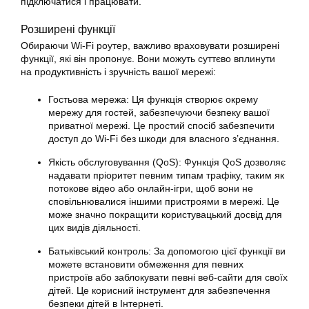
підключатися і працювати.
Розширені функції
Обираючи Wi-Fi роутер, важливо враховувати розширені
функції, які він пропонує. Вони можуть суттєво вплинути
на продуктивність і зручність вашої мережі:
Гостьова мережа: Ця функція створює окрему
мережу для гостей, забезпечуючи безпеку вашої
приватної мережі. Це простий спосіб забезпечити
доступ до Wi-Fi без шкоди для власного з’єднання.
Якість обслуговування (QoS): Функція QoS дозволяє
надавати пріоритет певним типам трафіку, таким як
потокове відео або онлайн-ігри, щоб вони не
сповільнювалися іншими пристроями в мережі. Це
може значно покращити користувацький досвід для
цих видів діяльності.
Батьківський контроль: За допомогою цієї функції ви
можете встановити обмеження для певних
пристроїв або заблокувати певні веб-сайти для своїх
дітей. Це корисний інструмент для забезпечення
безпеки дітей в Інтернеті.