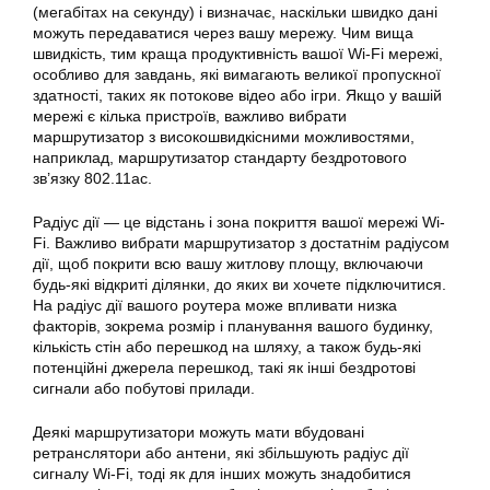
(мегабітах на секунду) і визначає, наскільки швидко дані
можуть передаватися через вашу мережу. Чим вища
швидкість, тим краща продуктивність вашої Wi-Fi мережі,
особливо для завдань, які вимагають великої пропускної
здатності, таких як потокове відео або ігри. Якщо у вашій
мережі є кілька пристроїв, важливо вибрати
маршрутизатор з високошвидкісними можливостями,
наприклад, маршрутизатор стандарту бездротового
зв’язку 802.11ac.
Радіус дії — це відстань і зона покриття вашої мережі Wi-
Fi. Важливо вибрати маршрутизатор з достатнім радіусом
дії, щоб покрити всю вашу житлову площу, включаючи
будь-які відкриті ділянки, до яких ви хочете підключитися.
На радіус дії вашого роутера може впливати низка
факторів, зокрема розмір і планування вашого будинку,
кількість стін або перешкод на шляху, а також будь-які
потенційні джерела перешкод, такі як інші бездротові
сигнали або побутові прилади.
Деякі маршрутизатори можуть мати вбудовані
ретранслятори або антени, які збільшують радіус дії
сигналу Wi-Fi, тоді як для інших можуть знадобитися