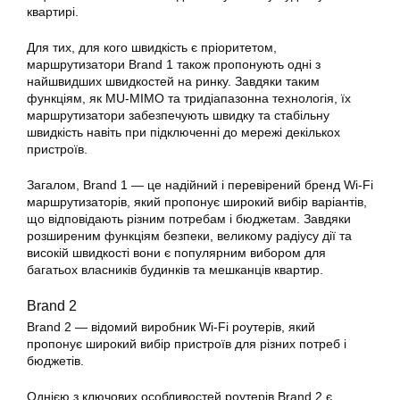
квартирі.
Для тих, для кого швидкість є пріоритетом,
маршрутизатори Brand 1 також пропонують одні з
найшвидших швидкостей на ринку. Завдяки таким
функціям, як MU-MIMO та тридіапазонна технологія, їх
маршрутизатори забезпечують швидку та стабільну
швидкість навіть при підключенні до мережі декількох
пристроїв.
Загалом, Brand 1 — це надійний і перевірений бренд Wi-Fi
маршрутизаторів, який пропонує широкий вибір варіантів,
що відповідають різним потребам і бюджетам. Завдяки
розширеним функціям безпеки, великому радіусу дії та
високій швидкості вони є популярним вибором для
багатьох власників будинків та мешканців квартир.
Brand 2
Brand 2 — відомий виробник Wi-Fi роутерів, який
пропонує широкий вибір пристроїв для різних потреб і
бюджетів.
Однією з ключових особливостей роутерів Brand 2 є