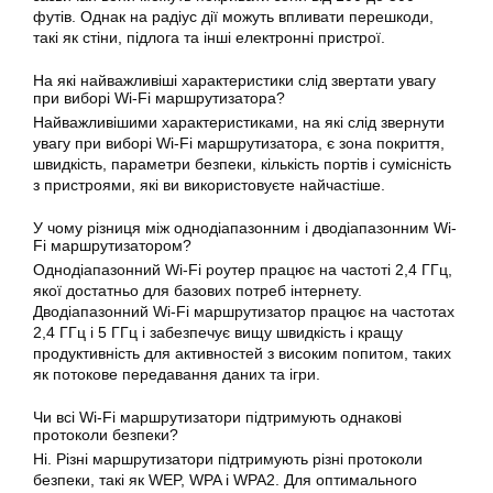
футів. Однак на радіус дії можуть впливати перешкоди,
такі як стіни, підлога та інші електронні пристрої.
На які найважливіші характеристики слід звертати увагу
при виборі Wi-Fi маршрутизатора?
Найважливішими характеристиками, на які слід звернути
увагу при виборі Wi-Fi маршрутизатора, є зона покриття,
швидкість, параметри безпеки, кількість портів і сумісність
з пристроями, які ви використовуєте найчастіше.
У чому різниця між однодіапазонним і дводіапазонним Wi-
Fi маршрутизатором?
Однодіапазонний Wi-Fi роутер працює на частоті 2,4 ГГц,
якої достатньо для базових потреб інтернету.
Дводіапазонний Wi-Fi маршрутизатор працює на частотах
2,4 ГГц і 5 ГГц і забезпечує вищу швидкість і кращу
продуктивність для активностей з високим попитом, таких
як потокове передавання даних та ігри.
Чи всі Wi-Fi маршрутизатори підтримують однакові
протоколи безпеки?
Ні. Різні маршрутизатори підтримують різні протоколи
безпеки, такі як WEP, WPA і WPA2. Для оптимального