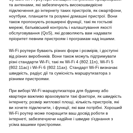
та антенами, які забезпечують високошвидкісне
підключення до інтернету таких пристроїв, як смартфони,
ноутбуки, планшети та розумні домашні пристрої. Вони
також пропонують розширені функції, такі як гостьові
мережі, батьківський контроль і налаштування якості
обслуговування (QoS), які дозволяють вам надавати
пріоритет певним пристроям і програмам над іншими.
Wi-Fi роутери бувають різних форм і розмірів, і доступні
від різних виробників. Вони також можуть підтримувати
різні стандарти Wi-Fi, такі як Wi-Fi 4 (802.11n), Wi-Fi 5
(802.11ac) і Wi-Fi 6 (802.11ax). Стандарт Wi-Fi визначає
швидкість, радіус дії та сумісність маршрутизатора з
різними пристроями.
При виборі Wi-Fi маршрутизатора для будинку або
квартири важливо враховувати такі фактори, як швидкість
інтернету, розмір житлової площі, кількість пристроїв, які
ви хочете підключити, і функції, які вам потрібні. Хороший
Wi-Fi роутер може покращити ваш досвід роботи в
інтернеті, забезпечуючи надійне і швидке з’єднання з
усіма вашими пристроями.