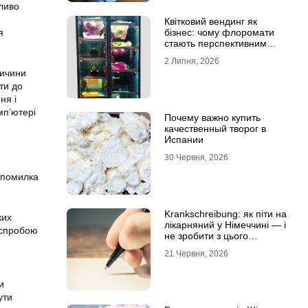
ливо
Квітковий вендинг як
я
бізнес: чому флоромати
стають перспективним
форматом продажу
2 Липня, 2026
ричини
ти до
ня і
мп’ютері
Почему важно купить
качественный творог в
Испании
30 Червня, 2026
 помилка
Krankschreibung: як піти на
ких
лікарняний у Німеччині — і
 спробою
не зробити з цього
проблему
21 Червня, 2026
и
ути