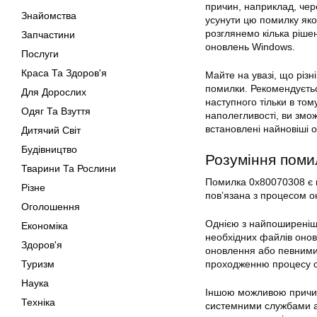
причин, наприклад, че
Знайомства
усунути цю помилку яко
розглянемо кілька ріш
Запчастини
оновлень Windows.
Послуги
Краса Та Здоров'я
Майте на увазі, що різн
помилки. Рекомендуєтьс
Для Дорослих
наступного тільки в то
Одяг Та Взуття
наполегливості, ви змо
встановлені найновіші 
Дитячий Світ
Будівництво
Розуміння поми
Тварини Та Рослини
Помилка 0x80070308 є 
Різне
пов’язана з процесом о
Оголошення
Однією з найпоширеніш
Економіка
необхідних файлів оно
Здоров'я
оновлення або певними
Туризм
проходженню процесу 
Наука
Іншою можливою причин
Техніка
системними службами а