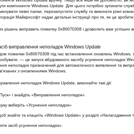
поненти Windows Update вручну: Якщо все інше не допомогло, ви м
ути компоненти Windows Update. Для цього потрібно зупинити служ
енувати певні папки, перезапустити службу та виконати різні кома
орація Майкрософт надає детальні інструкції про те, як це зробити
их рішень виправить помилку 0x80070308 і дозволить вам успішно 
 засіб виправлення неполадок Windows Update
одом помилки 0x80070308 під час встановлення оновлень Windows,
пробувати, — це запуск вбудованого засобу усунення неполадок Wi
нення неполадок призначений для автоматичного виявлення та випр
в’язаних з оновленнями Windows.
правлення неполадок Windows Update, виконайте такі дії:
Пуск» і знайдіть «Виправлення неполадок».
шуку виберіть «Усунення неполадок».
щоб знайти та клацніть «Windows Update» у розділі «Налагодження т
тити засіб усунення неполадок».