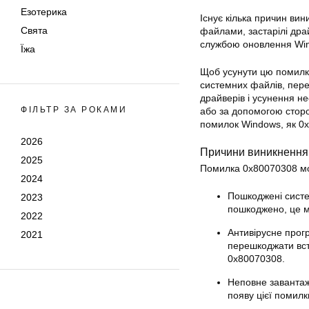
Езотерика
Існує кілька причин в
Свята
файлами, застарілі др
службою оновлення Wi
Їжа
Щоб усунути цю помилку
системних файлів, пере
драйверів і усунення н
ФІЛЬТР ЗА РОКАМИ
або за допомогою стор
помилок Windows, як 0
2026
Причини виникнення
2025
Помилка 0x80070308 мож
2024
Пошкоджені систе
2023
пошкоджено, це м
2022
Антивірусне прог
2021
перешкоджати вс
0x80070308.
Неповне завантаж
появу цієї помилки