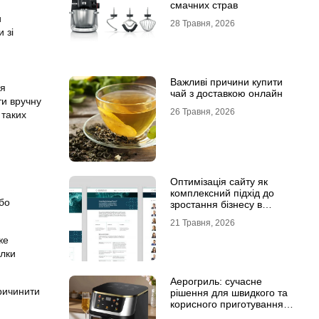
смачних страв
и
28 Травня, 2026
 зі
Важливі причини купити
ня
чай з доставкою онлайн
ти вручну
26 Травня, 2026
 таких
Оптимізація сайту як
комплексний підхід до
бо
зростання бізнесу в
.
інтернеті
21 Травня, 2026
же
лки
Аерогриль: сучасне
ричинити
рішення для швидкого та
корисного приготування
страв