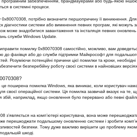
м програмним забезпеченням, брандмауерами або будь-якою іншо
ться в системні процеси.
0x80070308, потрібно визначити першопричину її виникнення. Для
к діагностики системи або вимкнення певних програм, які можуть 
ож може знадобитися завантаження та інсталяція певних оновлень
ань служби Windows Update.
виправити помилку 0x80070308 самостійно, можливо, вам доведеть
ою до фахівця або до служби підтримки Майкрософт для подальшог
ей. Розуміючи потенційні причини цієї помилки та кроки, необхідні 
абезпечити безперебійну роботу своєї системи в найновіших версіях
80070308?
це поширена помилка Windows, яка виникає, коли користувач нама
ля своєї операційної системи. Ця помилка зазвичай вказує на те, щ
вся збій, наприклад, якщо оновлення було перервано або певні файл
8 з’являється на комп’ютері користувача, вона може перешкоджат
оже перешкоджати подальшому оновленню системи і зробити комп’
азливостей безпеки. Тому дуже важливо вирішити цю проблему яком
подальшій шкоді.