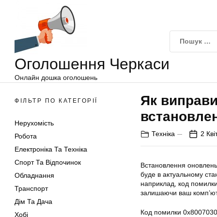
Оголошення
Перейти
Черкаси
до
вмісту
Оголошення Черкаси
Онлайн дошка оголошень
Як виправи
ФІЛЬТР ПО КАТЕГОРІЇ
встановле
Нерухомість
Техніка
2 Кві
Робота
Електроніка Та Техніка
Спорт Та Відпочинок
Встановлення оновлень
буде в актуальному стан
Обладнання
наприклад, код помилк
Транспорт
залишаючи ваш комп’ют
Дім Та Дача
Код помилки 0x8007030
Хобі