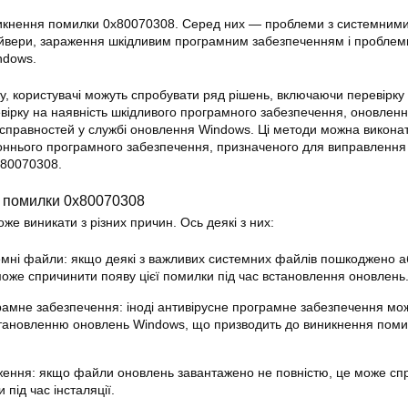
иникнення помилки 0x80070308. Серед них — проблеми з системним
айвери, зараження шкідливим програмним забезпеченням і проблеми
ndows.
, користувачі можуть спробувати ряд рішень, включаючи перевірку
вірку на наявність шкідливого програмного забезпечення, оновлен
есправностей у службі оновлення Windows. Ці методи можна викона
оннього програмного забезпечення, призначеного для виправлення
x80070308.
 помилки 0x80070308
е виникати з різних причин. Ось деякі з них:
мні файли: якщо деякі з важливих системних файлів пошкоджено а
оже спричинити появу цієї помилки під час встановлення оновлень
рамне забезпечення: іноді антивірусне програмне забезпечення мо
тановленню оновлень Windows, що призводить до виникнення поми
ення: якщо файли оновлень завантажено не повністю, це може сп
 під час інсталяції.