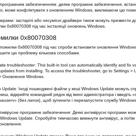
 програмним забезпеченням: деяке програмне забезпечення, встан
і, може конфліктувати з оновленням Windows, викликаючи цю поми
ерами: застарілі або несумісні драйвери також можуть призвести д
ки 0x80070308 під час інсталяції оновлень Windows.
омилки 0x80070308
помилки 0x80070308 під час спроби встановити оновлення Windows
ішити цю проблему кількома способами.
 troubleshooter: This built-in tool can automatically identify and fix v
updates from installing. To access the troubleshooter, go to Settings >
t > Оновлення Windows.
s Update: Іноді пошкоджені файли у кеші Windows Update можуть с
еш, відкрийте командний рядок від імені адміністратора і введіть «n
wuauserv» (без лапок), щоб зупинити і перезапустити службу Window
нтивірусне програмне забезпечення: Деякі антивірусні програми мож
indows Update. Спробуйте тимчасово вимкнути антивірус, а потім
 оновлення.