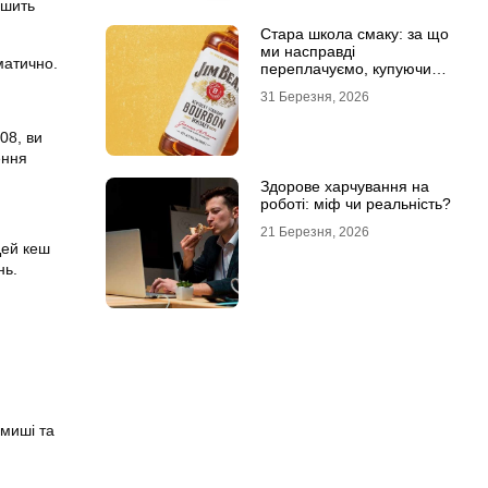
ршить
Стара школа смаку: за що
ми насправді
матично.
переплачуємо, купуючи
легендарні бренди
31 Березня, 2026
08, ви
ення
Здорове харчування на
роботі: міф чи реальність?
21 Березня, 2026
Цей кеш
нь.
 миші та