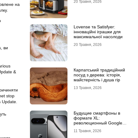
20 Травня, 2026
овлене на
лку.
о
Lovense та Satisfyer:
інноваційні іграшки для
максимальної насолоди
20 Травня, 2026
, ви
arious
Карпатський традиційний
 Update &
посуд з дерева: історія,
майстерність і душа гір
13 Травня, 2026
причиняти
et stop
s Update.
Будущие смартфоны в
уть
формате XL:
революционный Google
Pixel 11 Pro XL
11 Травня, 2026