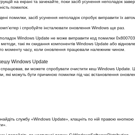
рукцій на екрані та зачекайте, поки засіб усунення неполадок заве
ність помилок.
дені помилки, засіб усунення неполадок спробує виправити їх авто
омп’ютер і спробуйте інсталювати оновлення Windows ще раз.
еполадок Windows Update не може виправити код помилки 0x800703
 методи, такі як скидання компонентів Windows Update або відновл
го моменту часу, коли оновлення працювали належним чином.
 кешу Windows Update
 спрацював, ви можете спробувати очистити кеш Windows Update. 
ли, які можуть бути причиною помилки під час встановлення оновле
 знайдіть службу «Windows Update», клацніть по ній правою кнопкою
ти».