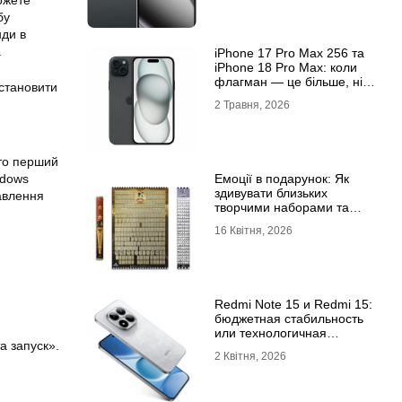
ожете
бу
нди в
.
iРhone 17 Рro Мax 256 та
iРhone 18 Рro Мax: коли
флагман — це більше, ніж
встановити
просто характеристики
2 Травня, 2026
 то перший
ndows
Емоції в подарунок: Як
здивувати близьких
авлення
творчими наборами та
скретч-постерами
16 Квітня, 2026
Redmi Note 15 и Redmi 15:
бюджетная стабильность
или технологичная
а запуск».
новинка?
2 Квітня, 2026