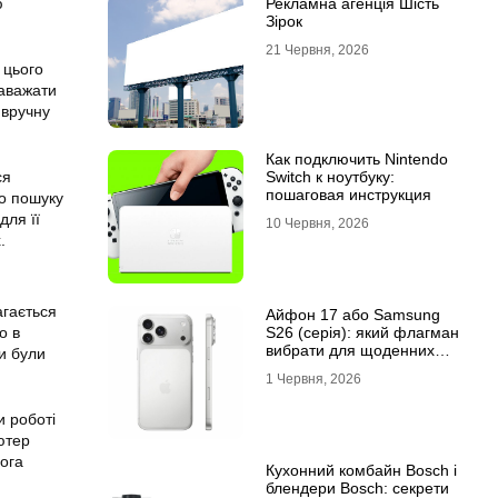
ю
Рекламна агенція Шість
Зірок
21 Червня, 2026
 цього
заважати
 вручну
Как подключить Nintendo
ся
Switch к ноутбуку:
пошаговая инструкция
о пошуку
для її
10 Червня, 2026
.
гається
Айфон 17 або Samsung
о в
S26 (серія): який флагман
вибрати для щоденних
и були
завдань
1 Червня, 2026
и роботі
ютер
ога
Кухонний комбайн Bosch і
блендери Bosch: секрети