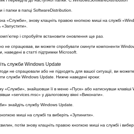
ик і перейдіть до наступної папки: C:WindowsSoftwareDistribution
 і папки в папці SoftwareDistribution.
ікна «Служби», знову клацніть правою кнопкою миші на службі «Win
ь «Запустити».
омп’ютер і спробуйте встановити оновлення ще раз.
дно не спрацював, ви можете спробувати скинути компоненти Windo
, наведені в статті підтримки Microsoft.
тіть служби Windows Update
оди не спрацювали або не підходять для вашої ситуації, ви может
ти служби Windows Update. Нижче наведені кроки:
му «Служби», знайшовши її в меню «Пуск» або натиснувши клавіші 
ввівши «services.msc» у діалоговому вікні «Виконати».
би» знайдіть службу Windows Update.
кнопкою миші на службі та виберіть «Зупинити».
хвилин, потім знову клацніть правою кнопкою миші на службі і вибер