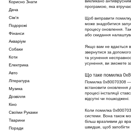
викликано антивірусни
Корисно Знати
програмою, яка втручає
Дача
Сім'я
Щоб виправити помилку 
може знадобитися запус
Подорожі
процесу оновлення. Так
Фінанси
або скидання налаштув
Акваріум
Якщо вам не вдається 
Собаки
звернутися за допомог
Коти
та усунення несправност
усунення, ви зможете з
Електрика
Авто
Що таке помилка 0x
Література
Помилка 0x80070308 — 
встановити оновлення д
Музика
процесі інсталяції ста
Дозвілля
відсутні чи пошкоджені.
Кіно
Коли помилка 0x8007030
Своїми Руками
системи. Вона також м
Тварини
більш вразливим до вр
швидше, щоб запобігти 
Поради