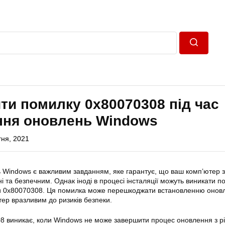
Пошук
ти помилку 0x80070308 під час
ння оновлень Windows
тня, 2021
 Windows є важливим завданням, яке гарантує, що ваш комп’ютер 
і та безпечним. Однак іноді в процесі інсталяції можуть виникати п
и 0x80070308. Ця помилка може перешкоджати встановленню онов
ер вразливим до ризиків безпеки.
8 виникає, коли Windows не може завершити процес оновлення з р