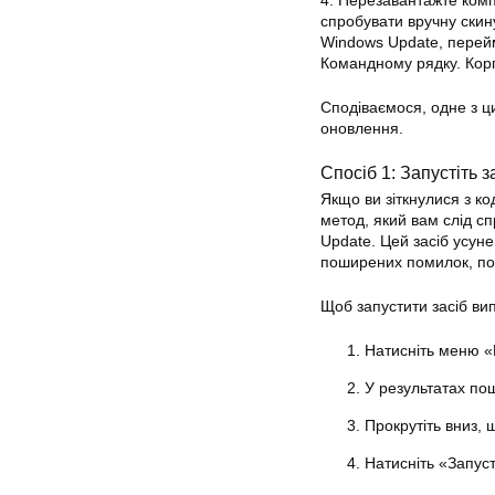
4. Перезавантажте ком
спробувати вручну скин
Windows Update, перейм
Командному рядку. Корп
Сподіваємося, одне з ц
оновлення.
Спосіб 1: Запустіть
Якщо ви зіткнулися з к
метод, який вам слід с
Update. Цей засіб усу
поширених помилок, по
Щоб запустити засіб ви
Натисніть меню «
У результатах по
Прокрутіть вниз, 
Натисніть «Запус