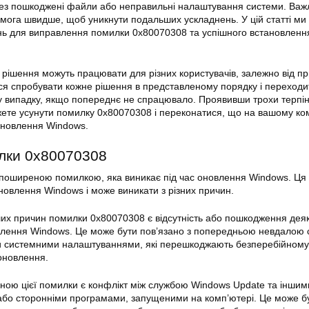
рез пошкоджені файли або неправильні налаштування системи. Важ
мога швидше, щоб уникнути подальших ускладнень. У цій статті ми
ень для виправлення помилки 0x80070308 та успішного встановленн
і рішення можуть працювати для різних користувачів, залежно від п
я спробувати кожне рішення в представленому порядку і переходи
му випадку, якщо попереднє не спрацювало. Проявивши трохи терпін
жете усунути помилку 0x80070308 і переконатися, що на вашому ко
оновлення Windows.
лки 0x80070308
поширеною помилкою, яка виникає під час оновлення Windows. Ця
новлення Windows і може виникати з різних причин.
их причин помилки 0x80070308 є відсутність або пошкодження дея
влення Windows. Це може бути пов’язано з попередньою невдалою
 системними налаштуваннями, які перешкоджають безперебійному
оновлення.
ою цієї помилки є конфлікт між службою Windows Update та іншим
бо сторонніми програмами, запущеними на комп’ютері. Це може б