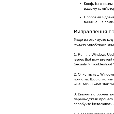
Конфлікт з іншим
вашому комп’ютер
Проблеми з драйв
виникнення помил
Виправлення п
Якщо ви отримуєте код 
можете спробувати вир
1. Run the Windows Update
issues that may prevent 
Security > Troubleshoo
2. Очистіть кеш Window
помилки. Щоб очистити к
wuauserv» і «net start 
3. Вимкніть стороннє а
перешкоджати процесу W
спробуйте інсталювати