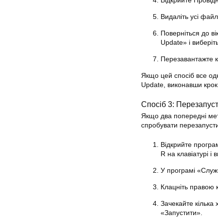
Відкрийте Провідн
Видаліть усі файли
Поверніться до в
Update» і виберіт
Перезавантажте к
Якщо цей спосіб все о
Update, виконавши кроки
Спосіб 3: Перезапус
Якщо два попередні мет
спробувати перезапусти
Відкрийте програ
R на клавіатурі і 
У програмі «Служ
Клацніть правою 
Зачекайте кілька 
«Запустити».