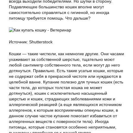
всегда выходили победителями. Но шутки в сторону.
Подавляющее большинство кошек вполне могут
самостоятельно справляться с гигиеной, но иногда
питомцу требуется помощь. Что дальше?
Источник: Shutterstock
Кошки — такие чистюли, как немногие другие. Они часами
ухаживают за собственной шерстью, тщательно моют
любой сантиметр собственного тела, если могут до него
дотянуться. Правильно. Есть такие усатые кошки, которые
не содержат себя в прекрасной чистоте или нуждаются в
целебной ванне. Купание полезно для тучных кошек (есть
части тела, до которых толстая кошка не может
дотянуться), кошек с исключительно насыщенный
шерстью и кошек, страдающих заболеваниями кожи и
аллергической реакцией (а еще являющихся источником
аллергенов, к которым восприимчивы опекуны кошки, в
данном случае частое купание помогает избавиться от
аллергенных веществ с поверхности тела). Иногда
питомцы, которые становятся особенно неприятными,
вынуждены приобщаться к данной группе.