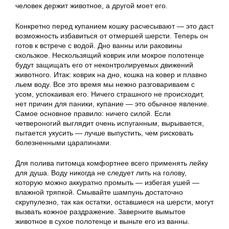
человек держит животное, а другой моет его.
Конкретно перед купанием кошку расчесывают — это даст
возможность избавиться от отмершей шерсти. Теперь он
готов к встрече с водой. Дно ванны или раковины
скользкое. Нескользящий коврик или мокрое полотенце
будут защищать его от неконтролируемых движений
животного. Итак: коврик на дно, кошка на ковер и плавно
льем воду. Все это время мы нежно разговариваем с
усом, успокаивая его. Ничего страшного не происходит,
нет причин для паники, купание — это обычное явление.
Самое основное правило: ничего силой. Если
четвероногий выглядит очень испуганным, вырывается,
пытается укусить — лучше выпустить, чем рисковать
болезненными царапинами.
Для полива питомца комфортнее всего применять лейку
для душа. Воду никогда не следует лить на голову,
которую можно аккуратно промыть — избегая ушей —
влажной тряпкой. Смывайте шампунь достаточно
скрупулезно, так как остатки, оставшиеся на шерсти, могут
вызвать кожное раздражение. Заверните вымытое
животное в сухое полотенце и выньте его из ванны.