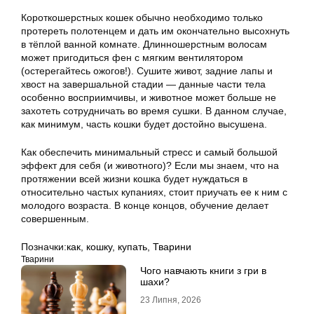
Короткошерстных кошек обычно необходимо только
протереть полотенцем и дать им окончательно высохнуть
в тёплой ванной комнате. Длинношерстным волосам
может пригодиться фен с мягким вентилятором
(остерегайтесь ожогов!). Сушите живот, задние лапы и
хвост на завершальной стадии — данные части тела
особенно восприимчивы, и животное может больше не
захотеть сотрудничать во время сушки. В данном случае,
как минимум, часть кошки будет достойно высушена.
Как обеспечить минимальный стресс и самый большой
эффект для себя (и животного)? Если мы знаем, что на
протяжении всей жизни кошка будет нуждаться в
относительно частых купаниях, стоит приучать ее к ним с
молодого возраста. В конце концов, обучение делает
совершенным.
Позначки:
как
,
кошку
,
купать
,
Тварини
Тварини
Чого навчають книги з гри в
шахи?
23 Липня, 2026