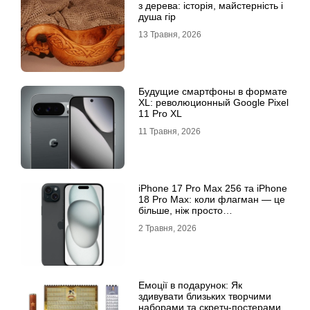
з дерева: історія, майстерність і
душа гір
13 Травня, 2026
Будущие смартфоны в формате
XL: революционный Google Pixel
11 Pro XL
11 Травня, 2026
iРhone 17 Рro Мax 256 та iРhone
18 Рro Мax: коли флагман — це
більше, ніж просто
характеристики
2 Травня, 2026
Емоції в подарунок: Як
здивувати близьких творчими
наборами та скретч-постерами