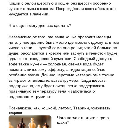
Кошки с белой шерстью и кошки без шерсти особенно
чувствительны к ожогам. Повреждённая кожа абсолютно
нуждается в лечении.
Что еще я могу для вас сделать?
Независимо от того, где ваша кошка проводит месяцы
лета, у нее должно быть место где можно отдохнуть, в том
числе в тени — пускай сама она решит, что ей больше по
душе: расслабится в кресле или заснуть в тенистой будке,
вдалеке от ежедневной суматохи. Свободный доступ к
воде также нужен — холодная, свежая вода будет
помогать питьевому эффекту, а гидратация сейчас
особенно важна. Длинношерстные четвероногие только
выиграют от вмешательства грумера. Когда шерсть
подстрижена, ему будет очень легко поддерживать
правильную температуру тела и заботиться о
надлежащем груминге.
Позначки:
за
,
как
,
кошкой!
,
летом:
,
Тварини
,
ухаживать
Тварини
Чого навчають книги з гри в
шахи?