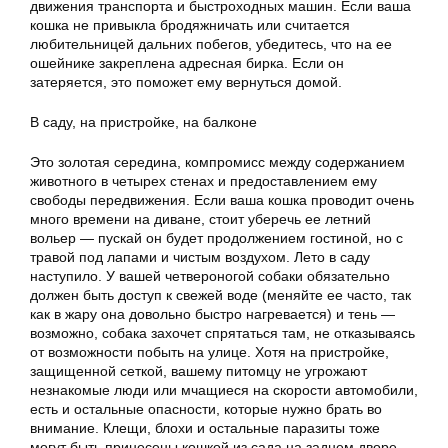
движения транспорта и быстроходных машин. Если ваша
кошка не привыкла бродяжничать или считается
любительницей дальних побегов, убедитесь, что на ее
ошейнике закреплена адресная бирка. Если он
затеряется, это поможет ему вернуться домой.
В саду, на пристройке, на балконе
Это золотая середина, компромисс между содержанием
животного в четырех стенах и предоставлением ему
свободы передвижения. Если ваша кошка проводит очень
много времени на диване, стоит уберечь ее летний
вольер — пускай он будет продолжением гостиной, но с
травой под лапами и чистым воздухом. Лето в саду
наступило. У вашей четвероногой собаки обязательно
должен быть доступ к свежей воде (меняйте ее часто, так
как в жару она довольно быстро нагревается) и тень —
возможно, собака захочет спрятаться там, не отказываясь
от возможности побыть на улице. Хотя на пристройке,
защищенной сеткой, вашему питомцу не угрожают
незнакомые люди или мчащиеся на скорости автомобили,
есть и остальные опасности, которые нужно брать во
внимание. Клещи, блохи и остальные паразиты тоже
могут быть принесены кошкой из сада на заднем дворе —