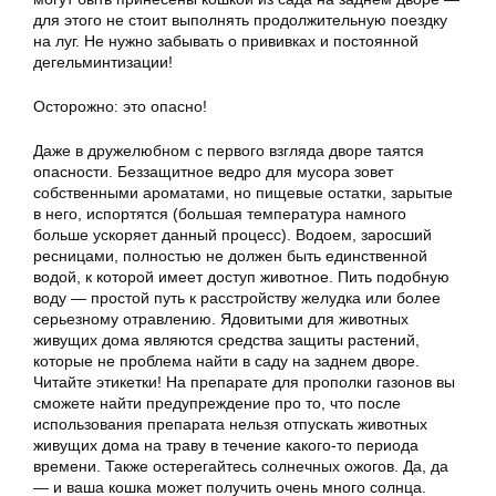
для этого не стоит выполнять продолжительную поездку
на луг. Не нужно забывать о прививках и постоянной
дегельминтизации!
Осторожно: это опасно!
Даже в дружелюбном с первого взгляда дворе таятся
опасности. Беззащитное ведро для мусора зовет
собственными ароматами, но пищевые остатки, зарытые
в него, испортятся (большая температура намного
больше ускоряет данный процесс). Водоем, заросший
ресницами, полностью не должен быть единственной
водой, к которой имеет доступ животное. Пить подобную
воду — простой путь к расстройству желудка или более
серьезному отравлению. Ядовитыми для животных
живущих дома являются средства защиты растений,
которые не проблема найти в саду на заднем дворе.
Читайте этикетки! На препарате для прополки газонов вы
сможете найти предупреждение про то, что после
использования препарата нельзя отпускать животных
живущих дома на траву в течение какого-то периода
времени. Также остерегайтесь солнечных ожогов. Да, да
— и ваша кошка может получить очень много солнца.