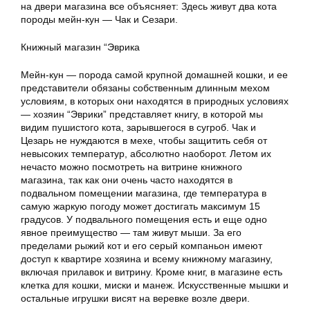
на двери магазина все объясняет: Здесь живут два кота
породы мейн-кун — Чак и Сезари.
Книжный магазин “Эврика
Мейн-кун — порода самой крупной домашней кошки, и ее
представители обязаны собственным длинным мехом
условиям, в которых они находятся в природных условиях
— хозяин “Эврики” представляет книгу, в которой мы
видим пушистого кота, зарывшегося в сугроб. Чак и
Цезарь не нуждаются в мехе, чтобы защитить себя от
невысоких температур, абсолютно наоборот. Летом их
нечасто можно посмотреть на витрине книжного
магазина, так как они очень часто находятся в
подвальном помещении магазина, где температура в
самую жаркую погоду может достигать максимум 15
градусов. У подвального помещения есть и еще одно
явное преимущество — там живут мыши. За его
пределами рыжий кот и его серый компаньон имеют
доступ к квартире хозяина и всему книжному магазину,
включая прилавок и витрину. Кроме книг, в магазине есть
клетка для кошки, миски и манеж. Искусственные мышки и
остальные игрушки висят на веревке возле двери.