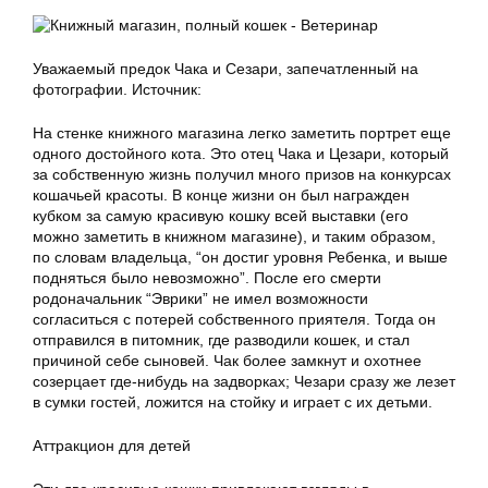
Уважаемый предок Чака и Сезари, запечатленный на
фотографии. Источник:
На стенке книжного магазина легко заметить портрет еще
одного достойного кота. Это отец Чака и Цезари, который
за собственную жизнь получил много призов на конкурсах
кошачьей красоты. В конце жизни он был награжден
кубком за самую красивую кошку всей выставки (его
можно заметить в книжном магазине), и таким образом,
по словам владельца, “он достиг уровня Ребенка, и выше
подняться было невозможно”. После его смерти
родоначальник “Эврики” не имел возможности
согласиться с потерей собственного приятеля. Тогда он
отправился в питомник, где разводили кошек, и стал
причиной себе сыновей. Чак более замкнут и охотнее
созерцает где-нибудь на задворках; Чезари сразу же лезет
в сумки гостей, ложится на стойку и играет с их детьми.
Аттракцион для детей