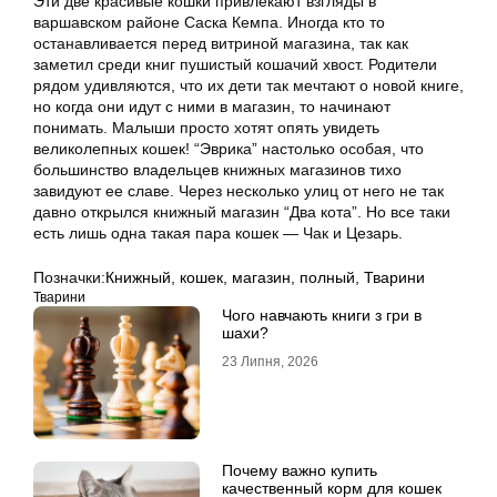
Эти две красивые кошки привлекают взгляды в
варшавском районе Саска Кемпа. Иногда кто то
останавливается перед витриной магазина, так как
заметил среди книг пушистый кошачий хвост. Родители
рядом удивляются, что их дети так мечтают о новой книге,
но когда они идут с ними в магазин, то начинают
понимать. Малыши просто хотят опять увидеть
великолепных кошек! “Эврика” настолько особая, что
большинство владельцев книжных магазинов тихо
завидуют ее славе. Через несколько улиц от него не так
давно открылся книжный магазин “Два кота”. Но все таки
есть лишь одна такая пара кошек — Чак и Цезарь.
Позначки:
Книжный
,
кошек
,
магазин
,
полный
,
Тварини
Тварини
Чого навчають книги з гри в
шахи?
23 Липня, 2026
Почему важно купить
качественный корм для кошек