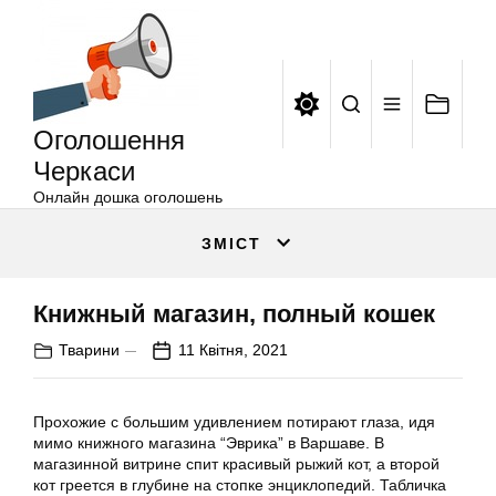
Оголошення
Перейти
Черкаси
до
вмісту
Оголошення
Черкаси
Онлайн дошка оголошень
ЗМІСТ
Книжный магазин, полный кошек
Тварини
11 Квітня, 2021
Прохожие с большим удивлением потирают глаза, идя
мимо книжного магазина “Эврика” в Варшаве. В
магазинной витрине спит красивый рыжий кот, а второй
кот греется в глубине на стопке энциклопедий. Табличка