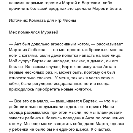
нашими первыми героями Мартой и Бартеком, либо
причинить больший вред, как это сделали Марек и Беата.
Источник: Комната для игр Фионы
Мех поменялся Муравей
— Ант был довольно агрессивным котом, — рассказывает
Марта из Люблина, — он мог просто так броситься мне на
ноги с когтями. Были даже попытки напасть на мое лицо.
Мой супруг Бартек не нападал, так как, я думаю, он его
боялся. Во всяком случае, Бартек не испугался Анта в
первые несколько раз, и, может быть, поэтому он был
относительно спокоен. У меня, так как я часто хожу в
юбке, были регулярно исцарапанные ноги и всегда
приходилось приобретать новые колготки.
— Все это означало, — вмешивается Бартек, — что мы
действительно подумывали отдать его в приют. Наши
сердца разрывались при этой мысли, но мы планировали
завести ребенка и боялись поведения Анта по отношению
к нему. Мы еще могли защитить себя, даже Марта, однако
у ребенка не было бы ни единого шанса. К счастью,