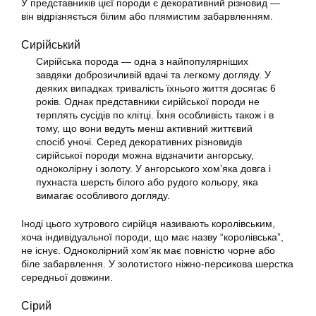
У представників цієї породи є декоративний різновид —
він відрізняється білим або плямистим забарвленням.
Сирійський
Сирійська порода — одна з найпопулярніших
завдяки доброзичливій вдачі та легкому догляду. У
деяких випадках тривалість їхнього життя досягає 6
років. Однак представники сирійської породи не
терплять сусідів по клітці. Їхня особливість також і в
тому, що вони ведуть менш активний життєвий
спосіб уночі. Серед декоративних різновидів
сирійської породи можна відзначити ангорську,
одноколірну і золоту. У ангорського хом’яка довга і
пухнаста шерсть білого або рудого кольору, яка
вимагає особливого догляду.
Іноді цього хутрового сирійця називають королівським,
хоча індивідуальної породи, що має назву “королівська”,
не існує. Одноколірний хом’як має повністю чорне або
біле забарвлення. У золотистого ніжно-персикова шерстка
середньої довжини.
Сірий