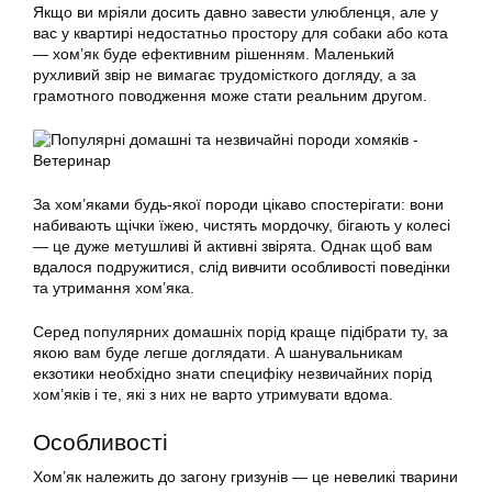
Якщо ви мріяли досить давно завести улюбленця, але у
вас у квартирі недостатньо простору для собаки або кота
— хом’як буде ефективним рішенням. Маленький
рухливий звір не вимагає трудомісткого догляду, а за
грамотного поводження може стати реальним другом.
За хом’яками будь-якої породи цікаво спостерігати: вони
набивають щічки їжею, чистять мордочку, бігають у колесі
— це дуже метушливі й активні звірята. Однак щоб вам
вдалося подружитися, слід вивчити особливості поведінки
та утримання хом’яка.
Серед популярних домашніх порід краще підібрати ту, за
якою вам буде легше доглядати. А шанувальникам
екзотики необхідно знати специфіку незвичайних порід
хом’яків і те, які з них не варто утримувати вдома.
Особливості
Хом’як належить до загону гризунів — це невеликі тварини