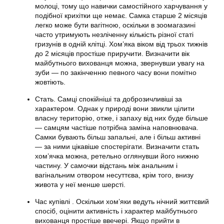
молоці, тому що навички самостійного харчування у
подібної крихітки ще немає. Самка старше 2 місяців
легко може бути вагітною, оскільки в зоомагазині
часто утримують незліченну кількість різної статі
гризунів в одній клітці. Хом’яка віком від трьох тижнів
до 2 місяців простіше приручити. Визначити вік
майбутнього вихованця можна, звернувши увагу на
зуби — по закінченню певного часу вони помітно
жовтіють.
Стать. Самці спокійніші та доброзичливіші за
характером. Однак у природі вони звикли цілити
власну територію, отже, і запаху від них буде більше
— самцям частіше потрібна заміна наповнювача.
Самки бувають більш запальні, але і більш активні
— за ними цікавіше спостерігати. Визначити стать
хом’ячка можна, ретельно оглянувши його нижню
частину. У самочки відстань між анальним і
вагінальним отвором несуттєва, крім того, внизу
живота у неї менше шерсті.
Час купівлі . Оскільки хом’яки ведуть нічний життєвий
спосіб, оцінити активність і характер майбутнього
вихованця простіше ввечері. Якщо прийти в