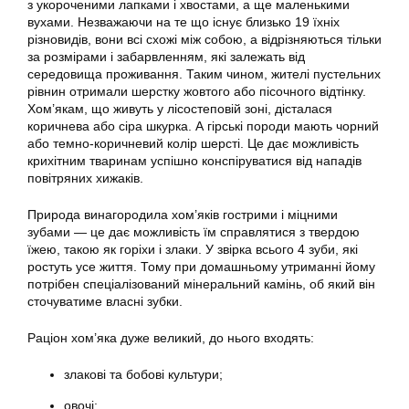
з укороченими лапками і хвостами, а ще маленькими
вухами. Незважаючи на те що існує близько 19 їхніх
різновидів, вони всі схожі між собою, а відрізняються тільки
за розмірами і забарвленням, які залежать від
середовища проживання. Таким чином, жителі пустельних
рівнин отримали шерстку жовтого або пісочного відтінку.
Хом’якам, що живуть у лісостеповій зоні, дісталася
коричнева або сіра шкурка. А гірські породи мають чорний
або темно-коричневий колір шерсті. Це дає можливість
крихітним тваринам успішно конспіруватися від нападів
повітряних хижаків.
Природа винагородила хом’яків гострими і міцними
зубами — це дає можливість їм справлятися з твердою
їжею, такою як горіхи і злаки. У звірка всього 4 зуби, які
ростуть усе життя. Тому при домашньому утриманні йому
потрібен спеціалізований мінеральний камінь, об який він
сточуватиме власні зубки.
Раціон хом’яка дуже великий, до нього входять:
злакові та бобові культури;
овочі;