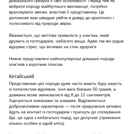
домашнього гризуна є свої особливості. Перед тим як
вибрати породу майбутнього вихованця, потрібно
враховувати звички, властиві її представнику. Це
допоможе вам швидше увійти в довіру до крихітного і
полохливого від природи звірка.
Вважається, що життєва тривалість у хом’яка, який
дружить із господарем, набагато вища. Адже так він рідше
відчуває стрес, що впливає на стан здоров’я.
Нижче представлені найпопулярніші
домашні
породи
хом’яків з коротким описом.
Китайський
Представники цієї породи дуже часто мають буру шерсть
із попелястим відливом, їхня вага близько 50 грамів, а
довжина може змінюватися від 8 до 12 сантиметрів.
Харчуються комахами та злаками. Відрізняються
доброзичливим характером — після приручення активно
йдуть на контакт із господарем і прагнуть до спілкування.
Ще, це одна з небагатьох порід, що допускає утримання
кількох особин в одній клітці.