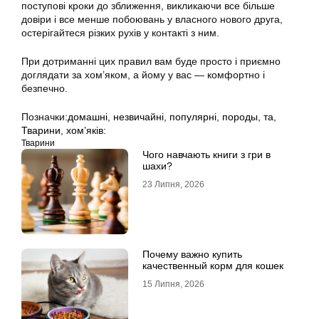
поступові кроки до зближення, викликаючи все більше
довіри і все менше побоювань у власного нового друга,
остерігайтеся різких рухів у контакті з ним.
При дотриманні цих правил вам буде просто і приємно
доглядати за хом’яком, а йому у вас — комфортно і
безпечно.
Позначки:
домашні
,
незвичайні
,
популярні
,
породы
,
та
,
Тварини
,
хом’яків:
Тварини
Чого навчають книги з гри в
шахи?
23 Липня, 2026
Почему важно купить
качественный корм для кошек
15 Липня, 2026