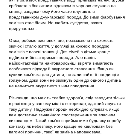
як і в багатьох представників виду, припадає на ніч. Шубка
срібляста з блакитним відливом із чорною смужкою на
спинці, завдяки чому його часто плутають із
представником джунгарської породи. До зими фарбування
хом’яка стає білим. Не любить сусідства, важко
приручається.
Отже, робимо висновок, що, незважаючи на схожість
звичок і стилю життя, у догляді за кожною породою
хом’яків є власні тонкощі. Для сімей з дітьми краще
підбирати більш приємні породи. Але навіть
найконтактніші та найтовариськіші звірята вимагають
особливого підходу й акуратного ставлення. Якщо ви
купили хом’ячка для дитини, не залишайте її наодинці з
гризуном, доки вони не звикнуть один до одного і дитина
не навчиться акуратного з ним поводження.
Різновиди, що мають слабке здоров’я, слід заводити тільки
в разі якщо у вашому місті є ветеринар, здатний лікувати
таку дитину. Недружні породи необхідно купувати, якщо
вам достатньо звичайного спостереження за власним
вихованцем. Такий хом’як сприйматиме будь-яку спробу
контакту як небезпеку, його краще не хвилювати без
вагомої причини, такої як заміна наповнювача.