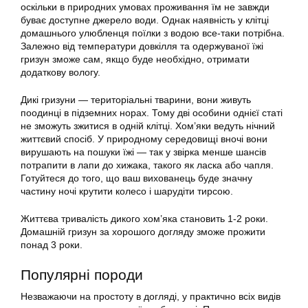
оскільки в природних умовах проживання їм не завжди
буває доступне джерело води. Однак наявність у клітці
домашнього улюбленця поїлки з водою все-таки потрібна.
Залежно від температури довкілля та одержуваної їжі
гризун зможе сам, якщо буде необхідно, отримати
додаткову вологу.
Дикі гризуни — територіальні тварини, вони живуть
поодинці в підземних норах. Тому дві особини однієї статі
не зможуть зжитися в одній клітці. Хом’яки ведуть нічний
життєвий спосіб. У природному середовищі вночі вони
вирушають на пошуки їжі — так у звірка менше шансів
потрапити в лапи до хижака, такого як ласка або чапля.
Готуйтеся до того, що ваш вихованець буде значну
частину ночі крутити колесо і шарудіти тирсою.
Життєва тривалість дикого хом’яка становить 1-2 роки.
Домашній гризун за хорошого догляду зможе прожити
понад 3 роки.
Популярні
породи
Незважаючи на простоту в догляді, у практично всіх видів