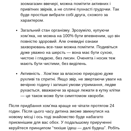
зоомагазин ввечері, можна помітити активних і
привітних звірків, а не сплячі пухнасті грудочки. Так
буде простіше вибрати собі друга, схожого за
характером.
Загальний стан організму. Зрозуміло, купуючи
хом’яка, не можна на 100% бути впевненим, що він
повністю здоровий. Але очевидні ознаки
захворювань все-таки можна помітити. Подивіться
дуже уважно на шерсть — вона має бути сухою,
чистою і гладкою, без лисин. Оченята і носик теж
мають бути чистими, без виділень.
Активність . Хом’яки за власною природою дуже
рухливі та спритні. Якщо звір, не звертаючи уваги на
вечірню годину і затишні умови утримання, ледве
рухається, вважаючи за краще лежати в кутку клітки
— це також може бути симптомом хвороби.
Після придбання хом’яка краще не чіпати протягом 24
годин. Після цього часу дитина зможе звикнутися на
новому місці і ось тоді знайомство буде набагато
приємнішим для вас обох. У подальшому прирученні
керуйтеся принципом “тихіше їдеш — далі будеш”. Робіть