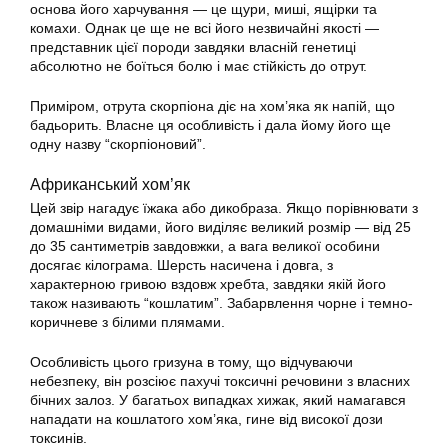
основа його харчування — це щури, миші, ящірки та
комахи. Однак це ще не всі його
незвичайні
якості —
представник цієї породи завдяки власній генетиці
абсолютно не боїться болю і має стійкість до отрут.
Приміром, отрута скорпіона діє на хом’яка як напій, що
бадьорить. Власне ця особливість і дала йому його ще
одну назву “скорпіоновий”.
Африканський хом’як
Цей звір нагадує їжака або дикобраза. Якщо порівнювати з
домашніми видами, його виділяє великий розмір — від 25
до 35 сантиметрів завдовжки, а вага великої особини
досягає кілограма. Шерсть насичена і довга, з
характерною гривою вздовж хребта, завдяки якій його
також називають “кошлатим”. Забарвлення чорне і темно-
коричневе з білими плямами.
Особливість цього гризуна в тому, що відчуваючи
небезпеку, він розсіює пахучі токсичні речовини з власних
бічних залоз. У багатьох випадках хижак, який намагався
нападати на кошлатого хом’яка, гине від високої дози
токсинів.