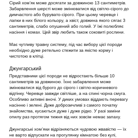
Сірий хом’як може досягати за довжиною 13 сантиметрів.
Забарвлення шерсті може змінюватися від світло-сірого до
димчастого або бурувато-сірого. При цьому черевце і
лапки в них білого кольору, а хвіст, довжина якого сягає 3
сантиметрів, слабо опушений або голий. У їжі полюбляє
насіння і комах. Цей звір любить також соковиті рослини.
Має чутливу травну систему, під час вибору цієї породи
необхідно дуже ретельно стежити за якістю корму і
чистотою в клітці.
Джунгарський
Представники цієї породи не відростають більше 10
сантиметрів за довжиною. Їхнє забарвлення може
змінюватися від бурого до сірого і світло-коричневого
відтінку. Черевце завжди світліше, а на спині чорна смуга.
Особливо активні вночі. У диких умовах віддають перевагу
насінню і зелені. Дуже доброзичливі з самого початку
знайомства, кусаються дуже і дуже рідко. У разі заміни
опилу раз протягом тижня від них зовсім немає запаху.
Джунгарські хом’яки відрізняються чудовою жвавістю — їх
не варто відпускати на прогулянку кімнатою без кулі,