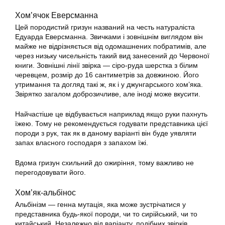
Хом’ячок Еверсманна
Цей породистий гризун названий на честь натураліста
Едуарда Еверсманна. Звичками і зовнішнім виглядом він
майже не відрізняється від одомашнених побратимів, але
через низьку чисельність такий вид занесений до Червоної
книги. Зовнішні лінії звірка — сіро-руда шерстка з білим
черевцем, розмір до 16 сантиметрів за довжиною. Його
утримання та догляд такі ж, як і у джунгарського хом’яка.
Звірятко загалом доброзичливе, але іноді може вкусити.
Найчастіше це відбувається наприклад якщо руки пахнуть
їжею. Тому не рекомендується годувати представника цієї
породи з рук, так як в даному варіанті він буде уявляти
запах власного господаря з запахом їжі.
Вдома гризун схильний до ожиріння, тому важливо не
перегодовувати його.
Хом’як-альбінос
Альбінізм — генна мутація, яка може зустрічатися у
представника будь-якої породи, чи то сирійський, чи то
китайський. Незалежно від варіанту, подібних звірків