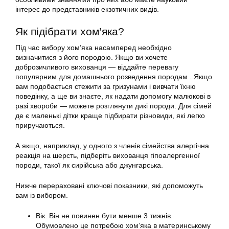
інтерес до представників екзотичних видів.
Як підібрати хом’яка?
Під час вибору хом’яка насамперед необхідно
визначитися з його породою. Якщо ви хочете
доброзичливого вихованця — віддайте перевагу
популярним для домашнього розведення породам . Якщо
вам подобається стежити за гризунами і вивчати їхню
поведінку, а ще ви знаєте, як надати допомогу малюкові в
разі хвороби — можете розглянути дикі породи. Для сімей
де є маленькі дітки краще підбирати різновиди, які легко
приручаються.
А якщо, наприклад, у одного з членів сімейства алергічна
реакція на шерсть, підберіть вихованця гіпоалергенної
породи, такої як сирійська або джунгарська.
Нижче перераховані ключові показники, які допоможуть
вам із вибором.
Вік. Він не повинен бути менше 3 тижнів.
Обумовлено це потребою хом’яка в материнському