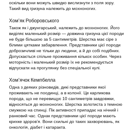
оскільки вони можуть швидко вислизнути з поля зору.
Такий вид гризуна належить до мохноногих.
Хом’як Роборовського
Також як і джунгарський, належить до мохноногих. Його
виділяє маленький розмір — довжина гризуна цієї породи
не буде більшою за 5 сантиметрів. Шерстка має сіре з
білими цятками забарвлення. Представники цієї породи
доброзичливі не тільки до людини, а й до собі подібних.
Допускається спільне проживання кількох особин. Через
моторність і маленький розмір їх не рекомендується
відпускати на прогулянку без спеціальної кулі.
Хом’ячок Кемпбелла
Одна з деяких різновидів, дикі представники якої
проживають не поодинці, а в колонії. Це карликова
порода, що не перевищує 10 сантиметрів завдовжки,
відносяться до мохноногих. Шерстка золотиста з темною
смужкою на спинці. Пік активності припадає на нічний і
ранковий час. Однак представники цієї породи мають
крихке здоров’я. Вони схильні до таких захворювань, як
онкологія, діабет і катаракта.