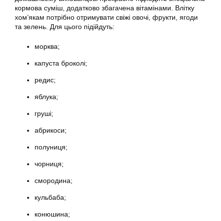
кормова суміш, додатково збагачена вітамінами. Влітку
хом’якам потрібно отримувати свіжі овочі, фрукти, ягоди
та зелень. Для цього підійдуть:
морква;
капуста броколі;
редис;
яблука;
груші;
абрикоси;
полуниця;
чорниця;
смородина;
кульбаба;
конюшина;