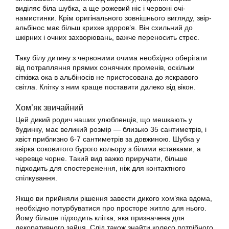
виділяє біла шубка, а ще рожевий ніс і червоні очі-
намистинки. Крім оригінального зовнішнього вигляду, звір-
альбінос має більш крихке здоров’я. Він схильний до
шкірних і очних захворювань, важче переносить стрес.
Таку білу дитину з червоними очима необхідно оберігати
від потрапляння прямих сонячних променів, оскільки
сітківка ока в альбіносів не пристосована до яскравого
світла. Клітку з ним краще поставити далеко від вікон.
Хом’як звичайний
Цей дикий родич наших улюбленців, що мешкають у
будинку, має великий розмір — близько 35 сантиметрів, і
хвіст приблизно 6-7 сантиметрів за довжиною. Шубка у
звірка соковитого бурого кольору з білими вставками, а
черевце чорне. Такий вид важко приручати, більше
підходить для спостереження, ніж для контактного
спілкування.
Якщо ви прийняли рішення завести дикого хом’яка вдома,
необхідно потурбуватися про просторе житло для нього.
Йому більше підходить клітка, яка призначена для
декоративного зайця. Слід також знайти колесо потрібного