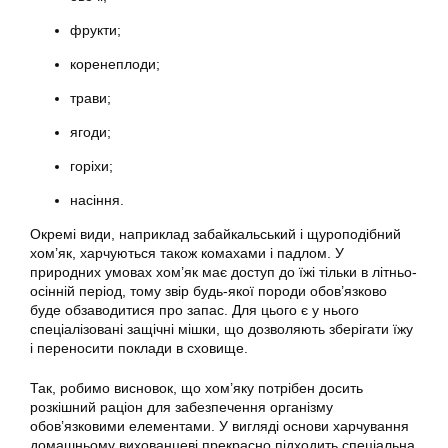
фрукти;
коренеплоди;
трави;
ягоди;
горіхи;
насіння.
Окремі види, наприклад забайкальський і щуроподібний
хом’як, харчуються також комахами і падлом. У
природних умовах хом’як має доступ до їжі тільки в літньо-
осінній період, тому звір будь-якої породи обов’язково
буде обзаводитися про запас. Для цього є у нього
спеціалізовані защічні мішки, що дозволяють зберігати їжу
і переносити поклади в сховище.
Так, робимо висновок, що хом’яку потрібен досить
розкішний раціон для забезпечення організму
обов’язковими елементами. У вигляді основи харчування
домашньому вихованцеві прекрасно підходить спеціальна