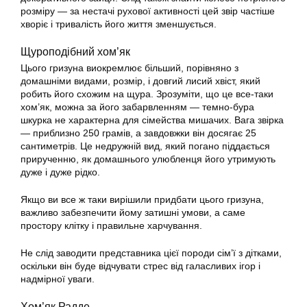
розміру — за нестачі рухової активності цей звір частіше
хворіє і тривалість його життя зменшується.
Щуроподібний хом’як
Цього гризуна виокремлює більший, порівняно з
домашніми видами, розмір, і довгий лисий хвіст, який
робить його схожим на щура. Зрозуміти, що це все-таки
хом’як, можна за його забарвленням — темно-бура
шкурка не характерна для сімейства мишачих. Вага звірка
— приблизно 250 грамів, а завдовжки він досягає 25
сантиметрів. Це недружній вид, який погано піддається
прирученню, як домашнього улюбленця його утримують
дуже і дуже рідко.
Якщо ви все ж таки вирішили придбати цього гризуна,
важливо забезпечити йому затишні умови, а саме
простору клітку і правильне харчування.
Не слід заводити представника цієї породи сім’ї з дітками,
оскільки він буде відчувати стрес від галасливих ігор і
надмірної уваги.
Хом’як Радде