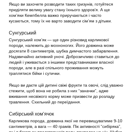
Якщо ви захочете розводити таких гризунів, готуйтеся
приділяти велику увагу стану їхнього здоров’я. А ще
хом’яки Кемпбелла важко приручаються і часто
кусаються, тому їх не варто заводити сім’ям з дітьми.
Сунгурський
Сунгурський хом’як — ще один різновид карликової
породи, належить до мохноногих. Його довжина може
досягати 8 сантиметрів, шубка димчастого забарвлення.
Надзвичайно активний уночі. Доброзичливо ставиться до
людей і уживається з іншими представниками власної
породи, але в разі спільного проживання можуть
траплятися бійки і сутички.
Якщо ви даєте цій дитині свіжі фрукти та овочі, слід уважно
стежити, щоб вона не робила з них “заначки”, адже
вживання несвіжого корму може призвести до розладу
травлення. Схильний до переїдання.
Сибірський хом’ячок
Карликова порода, довжина якої не перевищуватиме 9-10
сантиметрів, а вага — 40 грамів. Пік активності “сибіряка”,