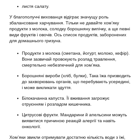
листя салату.
У благополуччі вихованця відіграє значущу роль
збалансоване харчування. Тільки не давайте хом’яку
продукти з молока, солодку борошняну випічку, а ще певні
види фруктів і овочів. Ось список продуктів, заборонених
для домашнього гризуна.
Продукти з молока (сметана, йогурт, молоко, кефір).
Вони зазвичай провокують розлад травлення,
смертельно небезпечний для хом’яка.
Борошняні вироби (хліб, булки), Така їжа призводить
до захворювань органів, що перебувають усередині,
і може викликати здуття.
Білокачанна капуста. Її вживання загрожує
отруєнням і розладом кишечника.
Цитрусові фрукти. Мандарини й апельсини можуть
виявитися причиною реакцій алергії та навіть
онкології.
Хом’яки звикли отримувати достатню кількість води з їжі,