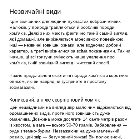
Незвичайні
види
Крім звичайних для людини пухнастих доброзичливих
малюків, у природі трапляються й особливі породи
хом’яків. Деякі з них мають фактично такий самий вигляд,
як і
домашні
, але вирізняються агресивною поведінкою,
інші — незвичні зовнішні ознаки, але водночас добрий
характер, а треті вирізнилися за всіма показниками. Так чи
інакше, ці всі гризуни змінюють наше уявлення про
хом’яків, їхній зовнішній вигляд і життєвий спосіб.
Нижче представлені екзотичні породи хом’яків з коротким
описом, які ви навряд чи зустрінете в простому
зоомагазині.
Кониковий, він же скорпіоновий хом’як
Цей нешкідливий на вигляд звір мало чим відрізняється від
одомашнених видів, проте його зовнішність дуже
оманлива. Довжина може досягати 14 сантиметрів разом
із хвостом, а вага — всього 50-70 грамів. Забарвлення —
руде з темно-бурим. Незважаючи на дуже маленький
розмір, цей звір — безумовний хижак! Він полює вночі,