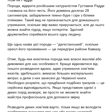
Порода, відкрита російським натуралістом Густавом Радде
і названа на його честь. Його довжина досягає 28
сантиметрів, забарвлення темно-буре і сіре з білими
плямами. Такий вид не призначається для домашнього
утримання, оскільки звір важко приручається, але до нього
можна знайти підхід, якщо потерпіти. Здатний
дружелюбно сприймати всього одну людину.
Ще одна назва цієї породи — “дагестанський”, оскільки
ореол його проживання — це передгірні райони Кавказу.
Отже, будь-яка екзотична порода має власні жахливі або
дивовижні для нас особливості. Краще відмовитися від
їхнього розведення вдома, адже утримання хом’яків-
екзотів, здебільшого, вимагає більших матеріальних
витрат, а деякі з них занесені до Червоної книги.
Необхідно розуміти, що придбання подібних гризунів — це
серйозна відповідальність. Якщо представник однієї з
диких порід захворіє, ви просто не зможете знайти
майстра професіонала для допомоги звірку.
Розводити диких хом’яків варто, тільки якщо ви володієте
особливими знаннями про них або маєте науковий