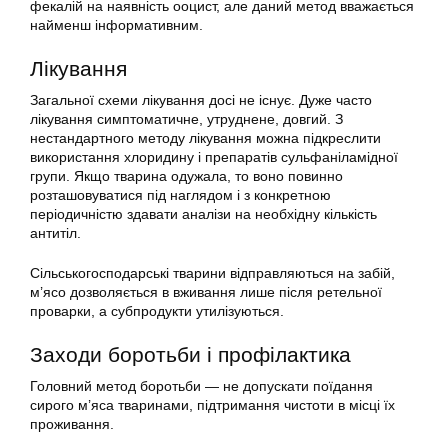
фекалій на наявність ооцист, але даний метод вважається
найменш інформативним.
Лікування
Загальної схеми лікування досі не існує. Дуже часто
лікування симптоматичне, утруднене, довгий. З
нестандартного методу лікування можна підкреслити
використання хлоридину і препаратів сульфаніламідної
групи. Якщо тварина одужала, то воно повинно
розташовуватися під наглядом і з конкретною
періодичністю здавати аналізи на необхідну кількість
антитіл.
Сільськогосподарські тварини відправляються на забій,
м’ясо дозволяється в вживання лише після ретельної
проварки, а субпродукти утилізуються.
Заходи боротьби і профілактика
Головний метод боротьби — не допускати поїдання
сирого м’яса тваринами, підтримання чистоти в місці їх
проживання.