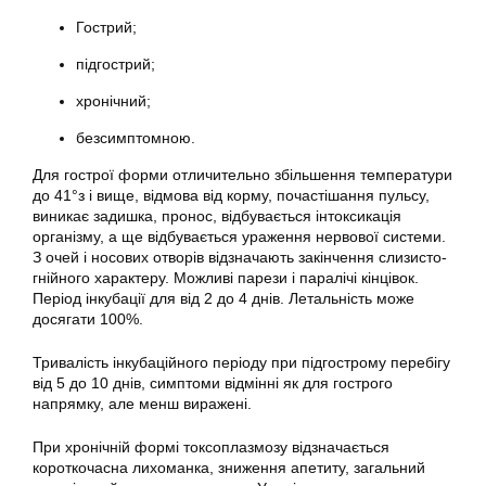
Гострий;
підгострий;
хронічний;
безсимптомною.
Для гострої форми отличительно збільшення температури
до 41°з і вище, відмова від корму, почастішання пульсу,
виникає задишка, пронос, відбувається інтоксикація
організму, а ще відбувається ураження нервової системи.
З очей і носових отворів відзначають закінчення слизисто-
гнійного характеру. Можливі парези і паралічі кінцівок.
Період інкубації для від 2 до 4 днів. Летальність може
досягати 100%.
Тривалість інкубаційного періоду при підгострому перебігу
від 5 до 10 днів, симптоми відмінні як для гострого
напрямку, але менш виражені.
При хронічній формі токсоплазмозу відзначається
короткочасна лихоманка, зниження апетиту, загальний