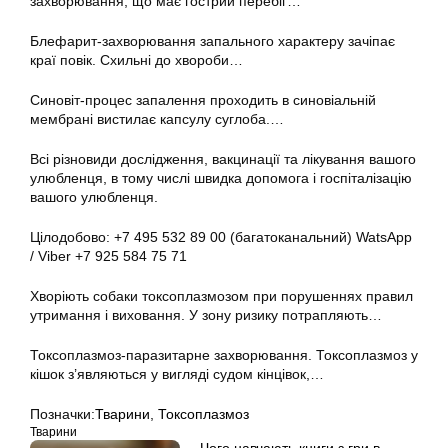
захворювання, що має гострий перебіг…
Блефарит-захворювання запального характеру зачіпає
краї повік. Схильні до хвороби…
Синовіт-процес запалення проходить в синовіальній
мембрані вистилає капсулу суглоба.…
Всі різновиди дослідження, вакцинації та лікування вашого
улюбленця, в тому числі швидка допомога і госпіталізацію
вашого улюбленця.
Цілодобово: +7 495 532 89 00 (багатоканальний) WatsApp
/ Viber +7 925 584 75 71
Хворіють собаки токсоплазмозом при порушеннях правил
утримання і виховання. У зону ризику потрапляють…
Токсоплазмоз-паразитарне захворювання. Токсоплазмоз у
кішок з’являються у вигляді судом кінцівок,…
Позначки:
Тварини
,
Токсоплазмоз
Тварини