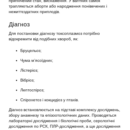
пригнічений стан, виснаження. У вагітних самок
трапляються аборти або народження понівечених і
нежиттєздатних приплодів.
Діагноз
Для постановки діагнозу токсоплазмоз потрібно
відокремити від подібних хвороб, як:
Бруцельоз;
Чума м’ясоїдних;
Лістеріоз;
Вібріоз;
Лептоспіроз;
Спірохетоз і кокцидіоз у птахів.
Діагноз встановлюється на підставі комплексу досліджень,
збору анамнезу та епізоотологічних даних. Проводяться
лабораторні дослідження і біологічні проби, серологічні
дослідження по РСК, ПЛР-дослідження, а ще дослідження