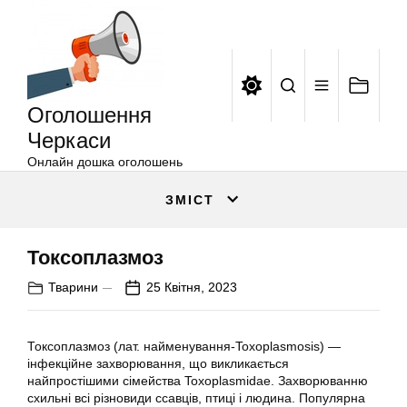
Оголошення
Перейти
Черкаси
до
вмісту
Оголошення
Черкаси
Онлайн дошка оголошень
ЗМІСТ
Токсоплазмоз
Тварини
25 Квітня, 2023
Токсоплазмоз (лат. найменування-Toxoplasmosis) —
інфекційне захворювання, що викликається
найпростішими сімейства Toxoplasmidae. Захворюванню
схильні всі різновиди ссавців, птиці і людина. Популярна