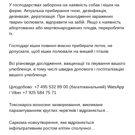
У господарствах заборона на наявність собак і кішок на
фермі. Актуальна прибирання гною, дезінфекція,
дезінвазія, дератизація. При знаходженні заражених
тварин ізолювати, відправити на забій. Якщо є наявність
абортованих або мертвонароджених плодів, переробляти
їх.
Господарі кішок повинні вчасно прибирати лоток, не
допускати, щоб кішки полювали на мишей і птахів.
Всі різновиди дослідження, вакцинації та лікування вашого
улюбленця, в тому числі швидка допомога і госпіталізацію
вашого улюбленця.
Цілодобово: +7 495 532 89 00 (багатоканальний) WatsApp
/ Viber +7 925 584 75 71
Токсокароз-зоонозне захворювання, викликане
паразитуванням круглих черв’яків і відрізняється…
Саркома-новоутворення, яке відрізняється
інфільтративним ростом клітин сполучної…