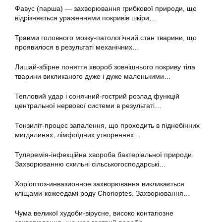
Фавус (парша) — захворювання грибкової природи, що
відрізняється ураженнями покривів шкіри,…
Травми головного мозку-патологічний стан тварини, що
проявилося в результаті механічних…
Лишай-збірне поняття хвороб зовнішнього покриву тіла
тварини викликаного дуже і дуже маленькими…
Тепловий удар і сонячний-гострий розлад функцій
центральної нервової системи в результаті…
Тонзиліт-процес запалення, що проходить в піднебінних
мигдалинах, лімфоїдних утвореннях…
Туляремія-інфекційна хвороба бактеріальної природи.
Захворюванню схильні сільськогосподарські…
Хоріоптоз-инвазионное захворювання викликається
кліщами-кожеедамі роду Chorioptes. Захворювання…
Чума великої худоби-вірусне, високо контагіозне