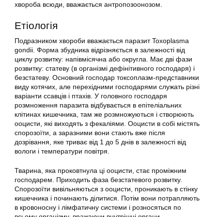
хвороба всюди, вважається антропозоонозом.
Етіологія
Подразником хвороби вважається паразит Toxoplasma
gondii. Форма збудника відрізняється в залежності від
циклу розвитку: напівмісячна або округла. Має дві фази
розвитку: статеву (в організмі дефінітивного господаря) і
безстатеву. Основний господар токсоплазм-представники
виду котячих, але перехідними господарями служать різні
варіанти ссавців і птахів. У головного господаря
розмноження паразита відбувається в епітеліальних
клітинах кишечника, там же розмножуються і створюють
ооцисти, які виходять з фекаліями. Ооцисти в собі містять
спорозоїти, а заразними вони стають вже після
дозрівання, яке триває від 1 до 5 днів в залежності від
вологи і температури повітря.
Тварина, яка проковтнула ці ооцисти, стає проміжним
господарем. Приходить фаза безстатевого розвитку.
Спорозоїти вивільняються з ооцисти, проникають в стінку
кишечника і починають ділитися. Потім вони потрапляють
в кровоносну і лімфатичну системи і розносяться по
всьому організму, вражаючи внутрішні органи,