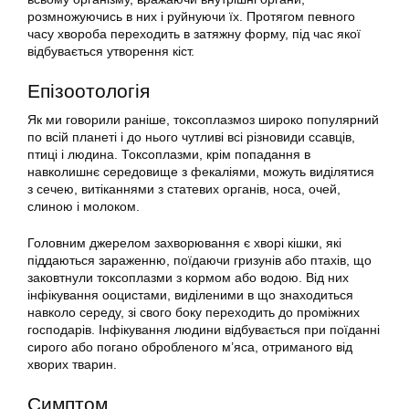
розмножуючись в них і руйнуючи їх. Протягом певного
часу хвороба переходить в затяжну форму, під час якої
відбувається утворення кіст.
Епізоотологія
Як ми говорили раніше, токсоплазмоз широко популярний
по всій планеті і до нього чутливі всі різновиди ссавців,
птиці і людина. Токсоплазми, крім попадання в
навколишнє середовище з фекаліями, можуть виділятися
з сечею, витіканнями з статевих органів, носа, очей,
слиною і молоком.
Головним джерелом захворювання є хворі кішки, які
піддаються зараженню, поїдаючи гризунів або птахів, що
заковтнули токсоплазми з кормом або водою. Від них
інфікування ооцистами, виділеними в що знаходиться
навколо середу, зі свого боку переходить до проміжних
господарів. Інфікування людини відбувається при поїданні
сирого або погано обробленого м’яса, отриманого від
хворих тварин.
Симптом