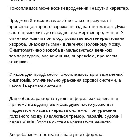
Токсоплазмоз може носити вроджений і набутий характер.
Вроджений токсоплазмоз з’являється в результаті
трансплацентарного зараження від вагітної матері. Дуже
часто призводить до викидня або мертвонародження. У
опинився живим приплоду розвивається генералізована
хвороба. Знаходять зміни в легенях і головному мозку.
Симптоматично хвороба вимальовується великою
температурою, виснаженням, анорексією, проносом,
задишкою.
У кішок для придбаного токсоплазмозу крім зазначених
симптомів, отличительно ураження зорової системи, а
часом і нервової системи.
Для собак характерна тутешня форма захворювання,
причому на відміну від кішок, дуже часто ураження
піддається м’язова і нервова системи. При ураженні
головного мозку з’являються тремор, параліч, судоми і
парез м’язів. Зорова система уражається нечасто.
Хвороба може протікати в наступних формах: