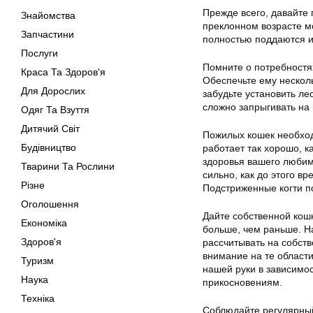
Прежде всего, давайте
Знайомства
преклонном возрасте м
Запчастини
полностью поддаются и
Послуги
Помните о потребностя
Краса Та Здоров'я
Обеспечьте ему нескол
Для Дорослих
забудьте установить ле
сложно запрыгивать на 
Одяг Та Взуття
Дитячий Світ
Пожилых кошек необхо
Будівництво
работает так хорошо, к
здоровья вашего любимц
Тварини Та Рослини
сильно, как до этого в
Різне
Подстриженные когти п
Оголошення
Дайте собственной кошк
Економіка
больше, чем раньше. На
Здоров'я
рассчитывать на собств
внимание на те области
Туризм
нашей руки в зависимос
Наука
прикосновениям.
Техніка
Соблюдайте регулярный