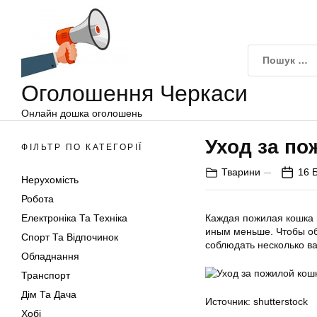
Оголошення
Перейти
Черкаси
до
вмісту
Оголошення Черкаси
Онлайн дошка оголошень
Уход за по
ФІЛЬТР ПО КАТЕГОРІЇ
Тварини
16 
Нерухомість
Робота
Електроніка Та Техніка
Каждая пожилая кошка 
иным меньше. Чтобы об
Спорт Та Відпочинок
соблюдать несколько в
Обладнання
Транспорт
Дім Та Дача
Источник: shutterstock
Хобі