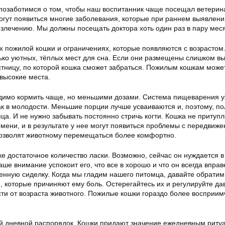
 позаботимся о том, чтобы наш воспитанник чаще посещал ветерин
огут появиться многие заболевания, которые при раннем выявлени
злечению. Мы должны посещать доктора хоть один раз в пару мес
х пожилой кошки и ограничениях, которые появляются с возрастом
ько уютных, тёплых мест для сна. Если они размещены слишком вы
стницу, по которой кошка сможет забраться. Пожилым кошкам може
высокие места.
димо кормить чаще, но меньшими дозами. Система пищеварения у
ак в молодости. Меньшие порции лучше усваиваются и, поэтому, п
а. И не нужно забывать постоянно стричь когти. Кошка не притупл
ремени, и в результате у нее могут появиться проблемы с передвиж
озволят животному перемещаться более комфортно.
е достаточное количество ласки. Возможно, сейчас он нуждается в
ше внимание успокоит его, что все в хорошо и что он всегда вправ
енную сиделку. Когда мы гладим нашего питомца, давайте обратим
, которые причиняют ему боль. Остерегайтесь их и регулируйте д
ти от возраста животного. Пожилые кошки гораздо более восприим
 дневной распорядок. Кошки придают значение ежедневным риту