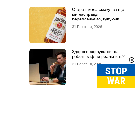
Стара школа смаку: за що
ми насправді
переплачуємо, купуючи
легендарні бренди
31 Березня, 2026
Здорове харчування на
роботі: міф чи реальність?
21 Березня, 2026