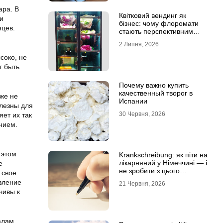
ара. В
Квітковий вендинг як
и
бізнес: чому флоромати
яцев.
стають перспективним
форматом продажу
2 Липня, 2026
.
соко, не
т быть
Почему важно купить
качественный творог в
же не
Испании
олезны для
30 Червня, 2026
яет их так
ением.
 этом
Krankschreibung: як піти на
лікарняний у Німеччині — і
е
не зробити з цього
 свое
проблему
авление
21 Червня, 2026
чивы к
алам,