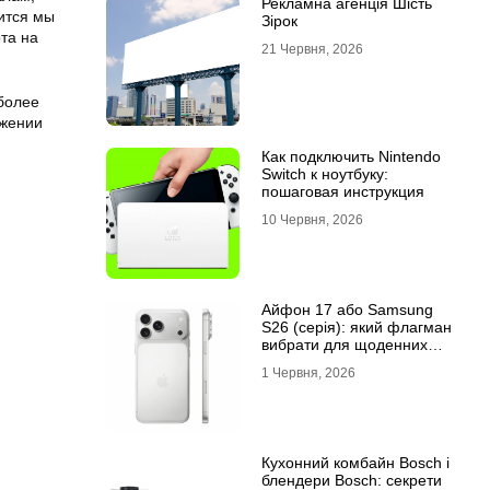
Рекламна агенція Шість
ится мы
Зірок
та на
21 Червня, 2026
более
яжении
Как подключить Nintendo
Switch к ноутбуку:
пошаговая инструкция
10 Червня, 2026
Айфон 17 або Samsung
S26 (серія): який флагман
вибрати для щоденних
завдань
1 Червня, 2026
Кухонний комбайн Bosch і
блендери Bosch: секрети