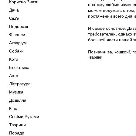
Корисно Знати
поэтому любые изменен
Дача
можем подумать о том, 
протяжении всего дня и
Сім'я
Подорожі
И самое основное. Дав
требователен, однако э
Фінанси
большей части нашей ж
Акваріум
Собаки
Позначки:
за
,
кошкой!
,
п
Тварини
Коти
Електрика
Авто
Література
Музика
Дозвілля
Кіно
Своїми Руками
Тварини
Поради