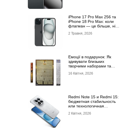
iРhone 17 Рro Мax 256 та
iРhone 18 Рro Мax: коли
флагман — це більше, ніж
просто характеристики
2 Травня, 2026
Емоції в подарунок: Як
здивувати близьких
творчими наборами та
скретч-постерами
16 Квітня, 2026
Redmi Note 15 и Redmi 15:
бюджетная стабильность
или технологичная
новинка?
2 Квітня, 2026