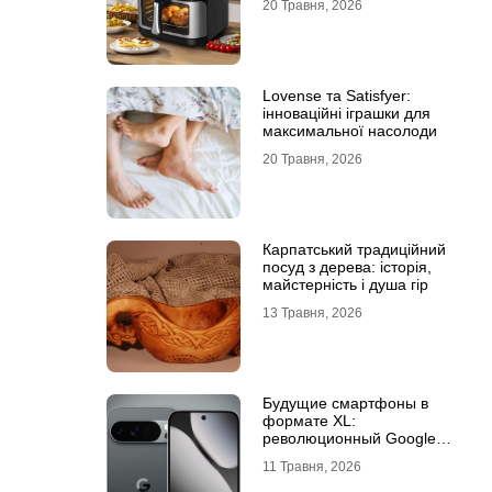
20 Травня, 2026
Lovense та Satisfyer:
інноваційні іграшки для
максимальної насолоди
20 Травня, 2026
Карпатський традиційний
посуд з дерева: історія,
майстерність і душа гір
13 Травня, 2026
Будущие смартфоны в
формате XL:
революционный Google
Pixel 11 Pro XL
11 Травня, 2026