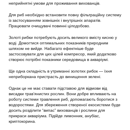
неприйнятні умови для проживання вихованців.
Для риб необхідно встановити повну фільтраційну систему
із застосуванням зовнішніх і внутрішніх апаратів.
Працювати очищувачі повинні цілодобово.
Золоті рибки потребують досить великого вмісту кисню у
воді. Домогтися оптимальних показників природним
шляхом не вийде. Набагато ефектніше буде
застосовувати для цих цілей компресор, який додатково
створює потрібні показники середовища в акваріумі.
Ще одна складність в утриманні золотих рибок — їхня
неприборкана пристрасть до винищення зелені.
Однак це не має ставати підставою для відмови від
висадки трав’янистих рослин. Вони добре впливають на
роботу системи травлення риб, допомагають боротися з
водоростями. Для збереження створеної екосистеми буде
досить розділити “випас” вихованців і рослини для
прикраси акваріума. Підійде лимонник, анубіас,
криптокорина.