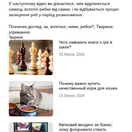
У наступному відео ви дізнаєтеся, чим відрізняється
самець золотої рибки від самки, і як відбувається процес
залицяння риб у період розмноження.
Позначки:
догляд
,
за
,
золотых
,
ними
,
рибок?
,
Тварини
,
утримання
Тварини
Чого навчають книги з гри в
шахи?
23 Липня, 2026
Почему важно купить
качественный корм для кошек
15 Липня, 2026
Квітковий вендинг як бізнес:
чому флоромати стають