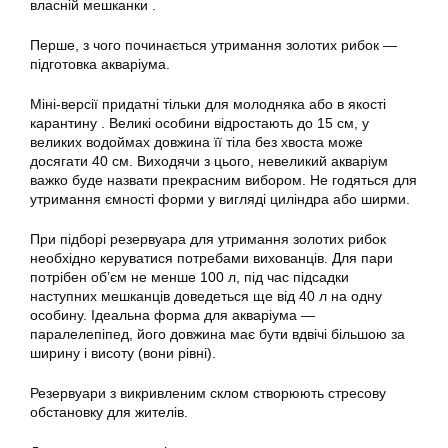
власній мешканки .
Перше, з чого починається
утримання
золотих рибок —
підготовка акваріума.
Міні-версії придатні тільки для молодняка або в якості
карантину . Великі особини відростають до 15 см, у
великих водоймах довжина її тіла без хвоста може
досягати 40 см. Виходячи з цього, невеликий акваріум
важко буде назвати прекрасним вибором. Не годяться для
утримання
ємності форми у вигляді циліндра або ширми.
При підборі резервуара для
утримання золотих рибок
необхідно керуватися потребами вихованців. Для пари
потрібен об’єм не менше 100 л, під час підсадки
наступних мешканців доведеться ще від 40 л на одну
особину. Ідеальна форма для акваріума —
паралелепіпед, його довжина має бути вдвічі більшою за
ширину і висоту (вони рівні).
Резервуари з викривленим склом створюють стресову
обстановку для жителів.