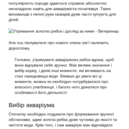
популярність породи здаються справою абсолютно
нескладною навіть для акваріуміста-початківця. Таких
вихованців з легкої руки казкарів дуже часто купують для
дітей.
Але ось піклуватися про нового члена сім’ї належить
дорослому.
Головне, утримувати акваріумних
рибок
вдома, щоб
вони відчували себе зручно. Має велике значення і
вибір корму, і деякі інші моменти, які впливають на
стан середовища води. Взявши до уваги всі ці
моменти, можна як необхідно потурбуватися про
власного улюбленця, і багато чого дізнатися про
особливості його діяльності.
Вибір акваріума
Спочатку необхідно подумати про формування зручної
обстановки, адже золота рибка дуже чутлива до якості та
чистоти води. Крім того, і сам акваріум має відповідати