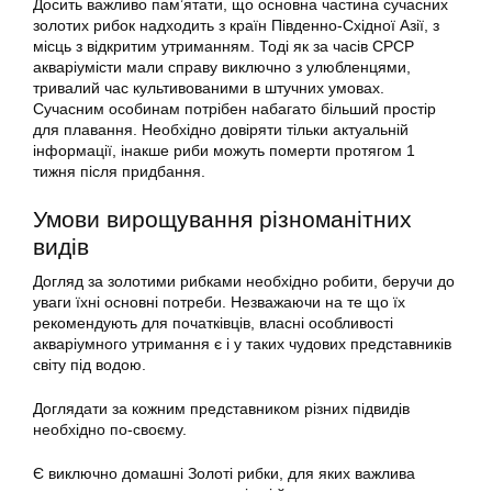
Досить важливо пам’ятати, що основна частина сучасних
золотих
рибок
надходить з країн Південно-Східної Азії, з
місць з відкритим утриманням. Тоді як за часів СРСР
акваріумісти мали справу виключно з улюбленцями,
тривалий час культивованими в штучних умовах.
Сучасним особинам потрібен набагато більший простір
для плавання. Необхідно довіряти тільки актуальній
інформації, інакше риби можуть померти протягом 1
тижня після придбання.
Умови вирощування різноманітних
видів
Догляд за золотими рибками необхідно робити, беручи до
уваги їхні основні потреби. Незважаючи на те що їх
рекомендують для початківців, власні особливості
акваріумного утримання є і у таких чудових представників
світу під водою.
Доглядати за кожним представником різних підвидів
необхідно по-своєму.
Є виключно домашні Золоті рибки, для яких важлива