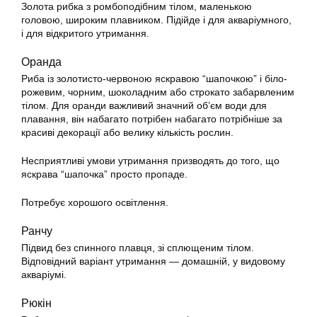
Золота рибка з ромбоподібним тілом, маленькою
головою, широким плавником. Підійде і для акваріумного,
і для відкритого утримання.
Оранда
Риба із золотисто-червоною яскравою “шапочкою” і біло-
рожевим, чорним, шоколадним або строкато забарвленим
тілом. Для оранди важливий значний об’єм води для
плавання, він набагато потрібен набагато потрібніше за
красиві декорації або велику кількість рослин.
Несприятливі умови
утримання
призводять до того, що
яскрава “шапочка” просто пропаде.
Потребує хорошого освітлення.
Ранчу
Підвид без спинного плавця, зі сплющеним тілом.
Відповідний варіант
утримання
— домашній, у видовому
акваріумі.
Рюкін