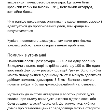
вихованця тимчасового резервуара. Це може бути
красивий келих на високій ніжці, невеликий акваріум,
звичайна банка.
Чим раніше вихованець опиниться в карантинних умовах і
адаптується до пропонованих умов, тим краще він
почуватиметься.
Купівля невеликого акваріума, тим паче для кількох
золотих
рибок, також створить великі проблеми.
Помилки в утриманні
Найменші обсяги резервуара — 50 л на одну особину.
Виходячи з цього, парі потрібна ємність у 100 л. Ще один
важливий фактор — розміри фракцій ґрунту. Золоті рибки
мають звичку ритися в донному вмісті й можуть вдавитися
дрібним каменем діаметром 3-5 мм. Бажано з самого
початку вибрати більш крупнофракційний наповнювач.
Чутливість до чистоти акваріума у
золотих
рибок дуже
велика, при цьому вони дуже активно відтворюють або
бруд завдяки власній фізіології. Дотримуючись хибних
думок про “самоочищення” середовища можна створити