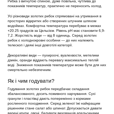
Рибка з вигнутою спиною, дуже повільна, чутлива до
показників температур, практично не переносить холод.
Усі різновиди золотих рибок спрямовані на
утримання
в
просторих відкритих або створених штучним шляхом
водоймах. Комфортна температура перебуває в межах
+20.25 градусів за Цельсієм. Рівень pH має становити 6,9-
7,2. Жорсткість води — від 8 одиниць. Серед золотих
рибок є холоднокровні особини — до них належить
телескоп і деякі інші довготілі категорії.
Декоративні види — пухироочі, вуалехвости, метелики
дзикін, оранди віддають перевагу максимально теплій
воді. Зниження показників температури може бути для них
смертельно небезпечним.
Як і чим годувати?
Годування
золотих рибок
передбачає складання
збалансованого, досить поживного харчування. Сухі
гранули і пластівці дають поперемінно з кормами
рослинного походження. Серед зеленої їжі найкращим
рішенням стане салат або шпинат. Допускається давати
варені крупи, овочі, балувати вихованців апельсинами,