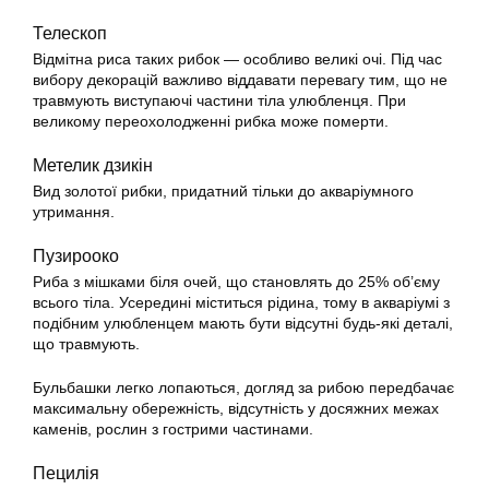
Телескоп
Відмітна риса таких
рибок
— особливо великі очі. Під час
вибору декорацій важливо віддавати перевагу тим, що не
травмують виступаючі частини тіла улюбленця. При
великому переохолодженні рибка може померти.
Метелик дзикін
Вид золотої рибки, придатний тільки до акваріумного
утримання
.
Пузирооко
Риба з мішками біля очей, що становлять до 25% об’єму
всього тіла. Усередині міститься рідина, тому в акваріумі з
подібним улюбленцем мають бути відсутні будь-які деталі,
що травмують.
Бульбашки легко лопаються, догляд за рибою передбачає
максимальну обережність, відсутність у досяжних межах
каменів, рослин з гострими частинами.
Пецилія