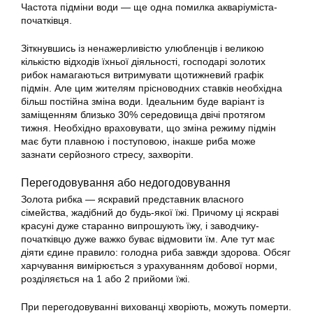
Частота підміни води — ще одна помилка акваріуміста-
початківця.
Зіткнувшись із ненажерливістю улюбленців і великою
кількістю відходів їхньої діяльності, господарі
золотих
рибок намагаються витримувати щотижневий графік
підмін. Але цим жителям прісноводних ставків необхідна
більш постійна зміна води. Ідеальним буде варіант із
заміщенням близько 30% середовища двічі протягом
тижня. Необхідно враховувати, що зміна режиму підмін
має бути плавною і поступовою, інакше риба може
зазнати серйозного стресу, захворіти.
Перегодовування або недогодовування
Золота рибка — яскравий представник власного
сімейства, жадібний до будь-якої їжі. Причому ці яскраві
красуні дуже старанно випрошують їжу, і заводчику-
початківцю дуже важко буває відмовити їм. Але тут має
діяти єдине правило: голодна риба завжди здорова. Обсяг
харчування вимірюється з урахуванням добової норми,
розділяється на 1 або 2 прийоми їжі.
При перегодовуванні вихованці хворіють, можуть померти.