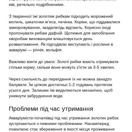
ківі, ретельно подрібненими.
З тваринної їжі золотим рибкам підходить морожений
мотиль, шматочки м’яса, печінка. Корми, що піддавалися
заморожуванню, заздалегідь відтають. Корисно іноді
пропонувати рибам дафній. Щотижня для запобігання
хворобам вихованцям влаштовується день
розвантаження. Як підгодівлю виступають і рослини в
акваріумі — річчія, вольфія.
Важливо взяти до уваги: Золоті рибки мають отримувати
стільки корму, скільки вони можуть з’їсти за 3-5 хвилин.
Через схильність до переїдання їх не можна занадто
балувати. Їм цілком достатньо 1-2 годувань протягом
усього дня. Залишки їжі видаляються механічно, щоб
уникнути забруднення води.
Проблеми під час
утримання
Акваріумісти-початківці під час
утримання золотих рибок
зустрічаються з певними проблемами. Насамперед
помилкою стає збереження в якості місця проживання