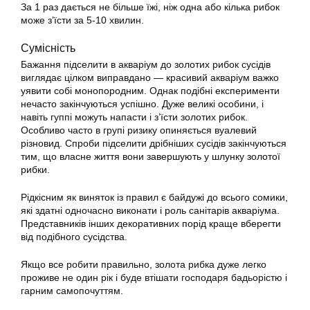
За 1 раз дається не більше їжі, ніж одна або кілька рибок
може з’їсти за 5-10 хвилин.
Сумісність
Бажання підселити в акваріум до
золотих рибок
сусідів
виглядає цілком виправдано — красивий акваріум важко
уявити собі монопородним. Однак подібні експерименти
нечасто закінчуються успішно. Дуже великі особини, і
навіть гуппі можуть напасти і з’їсти золотих рибок.
Особливо часто в групі ризику опиняється вуалевий
різновид. Спроби підселити дрібніших сусідів закінчуються
тим, що власне життя вони завершують у шлунку золотої
рибки.
Рідкісним як виняток із правил є байдужі до всього сомики,
які здатні одночасно виконати і роль санітарів акваріума.
Представників інших декоративних порід краще вберегти
від подібного сусідства.
Якщо все робити правильно, золота рибка дуже легко
проживе не один рік і буде втішати господаря бадьорістю і
гарним самопочуттям.