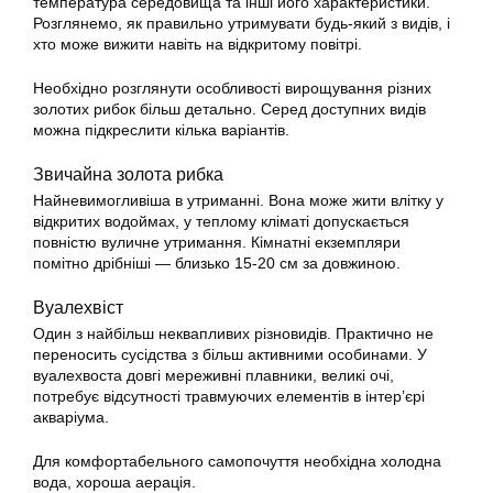
температура середовища та інші його характеристики.
Розглянемо, як правильно утримувати будь-який з видів, і
хто може вижити навіть на відкритому повітрі.
Необхідно розглянути особливості вирощування різних
золотих рибок
більш детально. Серед доступних видів
можна підкреслити кілька варіантів.
Звичайна золота рибка
Найневимогливіша в утриманні. Вона може жити влітку у
відкритих водоймах, у теплому кліматі допускається
повністю вуличне
утримання
. Кімнатні екземпляри
помітно дрібніші — близько 15-20 см за довжиною.
Вуалехвіст
Один з найбільш неквапливих різновидів. Практично не
переносить сусідства з більш активними особинами. У
вуалехвоста довгі мереживні плавники, великі очі,
потребує відсутності травмуючих елементів в інтер’єрі
акваріума.
Для комфортабельного самопочуття необхідна холодна
вода, хороша аерація.