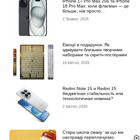
iРhone 17 Рro Мax 256 та iРhone
18 Рro Мax: коли флагман — це
більше, ніж просто
характеристики
2 Травня, 2026
Емоції в подарунок: Як
здивувати близьких творчими
наборами та скретч-постерами
16 Квітня, 2026
Redmi Note 15 и Redmi 15:
бюджетная стабильность или
технологичная новинка?
2 Квітня, 2026
Стара школа смаку: за що ми
насправді переплачуємо,