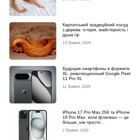
Карпатський традиційний посуд
з дерева: історія, майстерність і
душа гір
13 Травня, 2026
Будущие смартфоны в формате
XL: революционный Google Pixel
11 Pro XL
11 Травня, 2026
iРhone 17 Рro Мax 256 та iРhone
18 Рro Мax: коли флагман — це
більше, ніж просто
характеристики
2 Травня, 2026