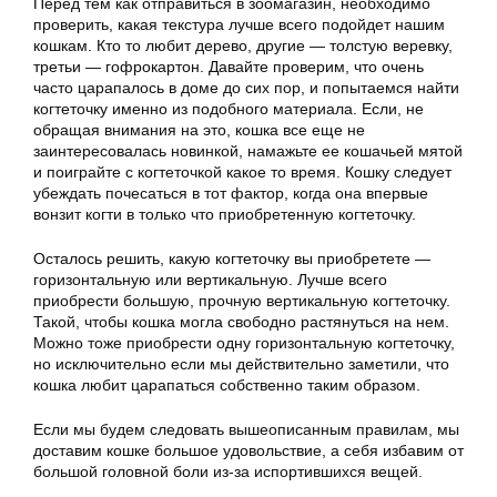
Перед тем как отправиться в зоомагазин, необходимо
проверить, какая текстура лучше всего подойдет нашим
кошкам. Кто то любит дерево, другие — толстую веревку,
третьи — гофрокартон. Давайте проверим, что очень
часто царапалось в доме до сих пор, и попытаемся найти
когтеточку именно из подобного материала. Если, не
обращая внимания на это, кошка все еще не
заинтересовалась новинкой, намажьте ее кошачьей мятой
и поиграйте с когтеточкой какое то время. Кошку следует
убеждать почесаться в тот фактор, когда она впервые
вонзит когти в только что приобретенную когтеточку.
Осталось решить, какую когтеточку вы приобретете —
горизонтальную или вертикальную. Лучше всего
приобрести большую, прочную вертикальную когтеточку.
Такой, чтобы кошка могла свободно растянуться на нем.
Можно тоже приобрести одну горизонтальную когтеточку,
но исключительно если мы действительно заметили, что
кошка любит царапаться собственно таким образом.
Если мы будем следовать вышеописанным правилам, мы
доставим кошке большое удовольствие, а себя избавим от
большой головной боли из-за испортившихся вещей.