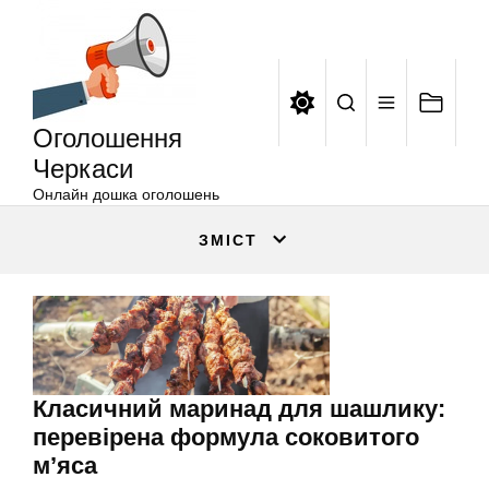
Оголошення
Перейти
Черкаси
до
вмісту
Оголошення
Черкаси
Онлайн дошка оголошень
ЗМІСТ
Класичний маринад для шашлику:
перевірена формула соковитого
м’яса