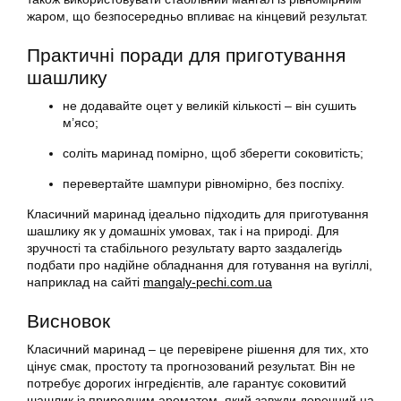
жаром, що безпосередньо впливає на кінцевий результат.
Практичні поради для приготування
шашлику
не додавайте оцет у великій кількості – він сушить
м’ясо;
соліть маринад помірно, щоб зберегти соковитість;
перевертайте шампури рівномірно, без поспіху.
Класичний маринад ідеально підходить для приготування
шашлику як у домашніх умовах, так і на природі. Для
зручності та стабільного результату варто заздалегідь
подбати про надійне обладнання для готування на вугіллі,
наприклад на сайті
mangaly-pechi.com.ua
Висновок
Класичний маринад – це перевірене рішення для тих, хто
цінує смак, простоту та прогнозований результат. Він не
потребує дорогих інгредієнтів, але гарантує соковитий
шашлик із природним ароматом, який завжди доречний на