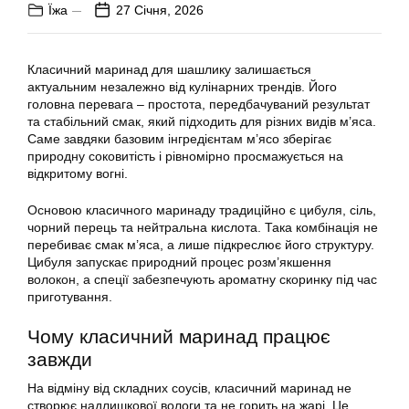
Їжа
27 Січня, 2026
Класичний маринад для шашлику залишається
актуальним незалежно від кулінарних трендів. Його
головна перевага – простота, передбачуваний результат
та стабільний смак, який підходить для різних видів м’яса.
Саме завдяки базовим інгредієнтам м’ясо зберігає
природну соковитість і рівномірно просмажується на
відкритому вогні.
Основою класичного маринаду традиційно є цибуля, сіль,
чорний перець та нейтральна кислота. Така комбінація не
перебиває смак м’яса, а лише підкреслює його структуру.
Цибуля запускає природний процес розм’якшення
волокон, а спеції забезпечують ароматну скоринку під час
приготування.
Чому класичний маринад працює
завжди
На відміну від складних соусів, класичний маринад не
створює надлишкової вологи та не горить на жарі. Це