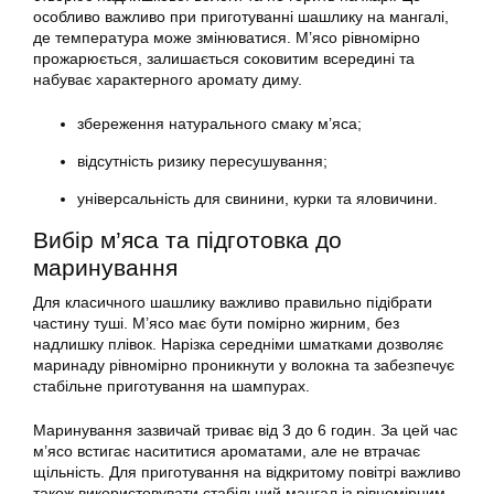
особливо важливо при приготуванні шашлику на мангалі,
де температура може змінюватися. М’ясо рівномірно
прожарюється, залишається соковитим всередині та
набуває характерного аромату диму.
збереження натурального смаку м’яса;
відсутність ризику пересушування;
універсальність для свинини, курки та яловичини.
Вибір м’яса та підготовка до
маринування
Для класичного шашлику важливо правильно підібрати
частину туші. М’ясо має бути помірно жирним, без
надлишку плівок. Нарізка середніми шматками дозволяє
маринаду рівномірно проникнути у волокна та забезпечує
стабільне приготування на шампурах.
Маринування зазвичай триває від 3 до 6 годин. За цей час
м’ясо встигає насититися ароматами, але не втрачає
щільність. Для приготування на відкритому повітрі важливо
також використовувати стабільний мангал із рівномірним