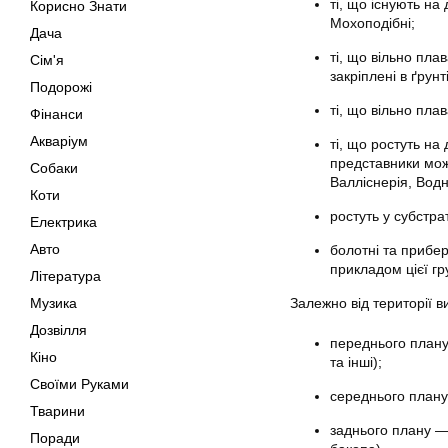
ті, що існують на
Корисно Знати
Мохоподібні;
Дача
ті, що вільно пла
Сім'я
закріплені в ґрун
Подорожі
ті, що вільно пла
Фінанси
Акваріум
ті, що ростуть на 
представники можу
Собаки
Валліснерія, Водн
Коти
ростуть у субстра
Електрика
Авто
болотні та прибе
прикладом цієї г
Література
Музика
Залежно від території в
Дозвілля
переднього плану 
Кіно
та інші);
Своїми Руками
середнього плану 
Тварини
заднього плану —
Поради