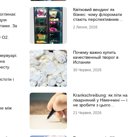
Квітковий вендинг як
поглинає
бізнес: чому флоромати
стають перспективним
 для
форматом продажу
атами. За
2 Липня, 2026
у О2.
Почему важно купить
зервуарі.
качественный творог в
она
Испании
есту.
30 Червня, 2026
стоти і
Krankschreibung: як піти на
лікарняний у Німеччині — і
не зробити з цього
е між
проблему
21 Червня, 2026