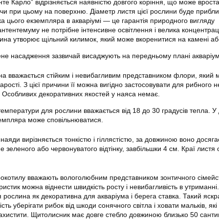
те Карло” відрізняється наявністю довгого коріння, що може вроста
ючи при цьому на поверхню. Діаметр листя цієї рослини буде прибли
ка цього екземпляра в акваріумі — це гарантія природного вигляду
антентемуму не потрібне інтенсивне освітлення і велика концентрац
лина утворює щільний килимок, який може вкоренитися на камені або
ене насадження зазвичай висаджують на передньому плані акваріум
на вважається стійким і невибагливим представником флори, який 
зарості. З цієї причини її можна вигідно застосовувати для рибного не
у. Особливих декоративних якостей у наяса немає.
емператури для рослини вважається від 18 до 30 градусів тепла. У
кземпляра може сповільнюватися.
наяди вирізняється тонкістю і гіллястістю, за довжиною воно досяга
 зеленого або червонуватого відтінку, завбільшки 4 см. Краї листя
рокотилу вважають вологолюбним представником зонтичного сімейст
истик можна віднести швидкість росту і невибагливість в утриманні.
 рослина як декоративна для акваріума і берега ставка. Такий яск
сть уберігати рибок від шкоди сонячного світла і ховати мальків, які
захистити. Щитолисник має довге стебло довжиною близько 50 санти