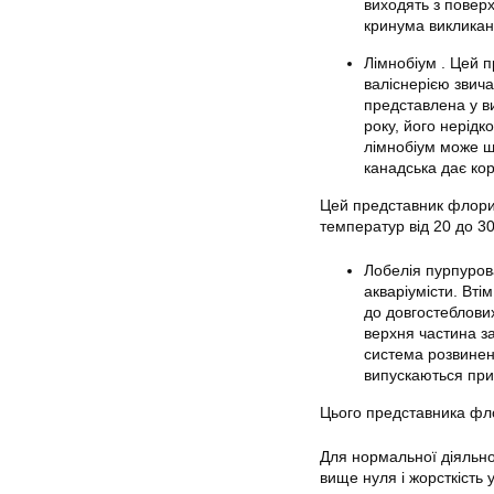
виходять з повер
кринума викликан
Лімнобіум . Цей 
валіснерією звич
представлена у ви
року, його нерідк
лімнобіум може ш
канадська дає кор
Цей представник флори 
температур від 20 до 30
Лобелія пурпурова
акваріумісти. Вті
до довгостеблових
верхня частина з
система розвинен
випускаються при 
Цього представника фл
Для нормальної діяльнос
вище нуля і жорсткість 