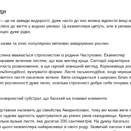
иди
 це не завжди водорості, дуже часто до них можна віднести вищі кв
лися до життя у водних умовах. Ці екземпляри цвітуть, але в умова
оцес дуже рідко.
назви та опис популярних квіткових
акваріумних рослин
.
ослина вважається стрілолистом із родини Частухових. Екземпляр
кравим зеленим листям, що має вигляд куща. Сагітарії характерна
легкість розмноження, а ще гарний зовнішній вигляд. Кореневище р
ульбоподібної, вузлуватої форми. Листя тасьмоподібне, іноді череш
витого листя насичене зелене. Квіти складаються з широких білих 
п рослинності дуже легко, оскільки стрілолист добре себе почуває в
нозернистий субстрат, що багатий на поживні елементи.
ставник належить до сімейства Амарилісових, тому він може жити я
ього чудова здатність адаптуватися до різних умов середовища. Крин
льне вузьке листя, яке досягає 200 сантиметрів. На думку багатьох
ти цього екземпляра найкрасивіші зі свого роду. Зазвичай пагони з кв