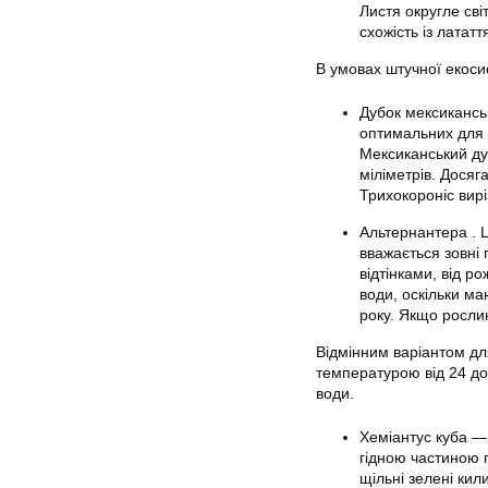
Листя округле сві
схожість із латат
В умовах штучної екоси
Дубок мексикансь
оптимальних для 
Мексиканський дуб
міліметрів. Досяг
Трихокороніс вир
Альтернантера . Ц
вважається зовні
відтінками, від р
води, оскільки м
року. Якщо рослин
Відмінним варіантом дл
температурою від 24 до 
води.
Хеміантус куба —
гідною частиною 
щільні зелені кил