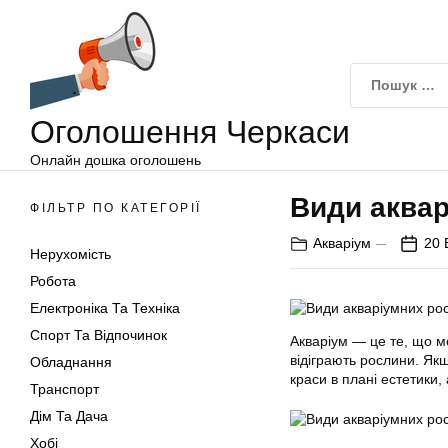
Оголошення
Перейти
Черкаси
до
вмісту
Оголошення Черкаси
Онлайн дошка оголошень
Види аква
ФІЛЬТР ПО КАТЕГОРІЇ
Акваріум
20 
Нерухомість
Робота
Електроніка Та Техніка
Спорт Та Відпочинок
Акваріум — це те, що 
відіграють рослини. Як
Обладнання
краси в плані естетики,
Транспорт
Дім Та Дача
Хобі