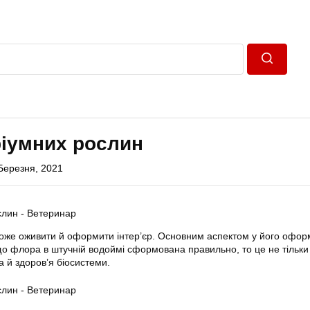
Пошук
ріумних рослин
Березня, 2021
може оживити й оформити інтер’єр. Основним аспектом у його офор
що флора в штучній водоймі сформована правильно, то це не тільки
 а й здоров’я біосистеми.