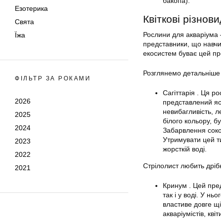
бакопа).
Езотерика
Квіткові різнов
Свята
Рослини для акваріума —
Їжа
представники, що навчи
екосистем буває цей пр
Розглянемо детальніше 
ФІЛЬТР ЗА РОКАМИ
Сагіттарія . Ця р
2026
представлений яс
невибагливість, 
2025
білого кольору, б
2024
Забарвлення соко
Утримувати цей ти
2023
жорсткій воді.
2022
Стрілолист любить дріб
2021
Кринум . Цей пред
так і у воді. У н
властиве довге щі
акваріумістів, кві