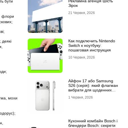
Рекламна агенція Шість
ть бути
Зірок
21 Червня, 2026
ки флори
скових;
ві;
Как подключить Nintendo
; деякі
Switch к ноутбуку:
м,
пошаговая инструкция
10 Червня, 2026
оди;
Айфон 17 або Samsung
S26 (серія): який флагман
вибрати для щоденних
завдань
1 Червня, 2026
гма, мохи
одорус);
Кухонний комбайн Bosch і
н,
блендери Bosch: секрети