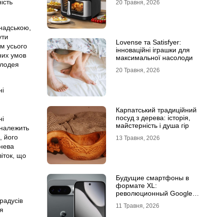
ість
20 Травня, 2026
анадською,
ути
Lovense та Satisfyer:
ом усього
інноваційні іграшки для
них умов
максимальної насолоди
елодея
20 Травня, 2026
ні
Карпатський традиційний
посуд з дерева: історія,
ні
майстерність і душа гір
 належить
, його
13 Травня, 2026
енева
іток, що
Будущие смартфоны в
формате XL:
революционный Google
радусів
Pixel 11 Pro XL
11 Травня, 2026
ня