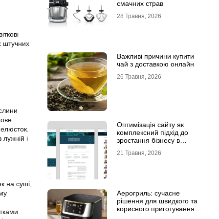
смачних страв
28 Травня, 2026
іткові
х штучних
Важливі причини купити
чай з доставкою онлайн
26 Травня, 2026
ослини
кове.
Оптимізація сайту як
пелюсток.
комплексний підхід до
 лужній і
зростання бізнесу в
інтернеті
21 Травня, 2026
к на суші,
уму
Аерогриль: сучасне
рішення для швидкого та
корисного приготування
ітками
страв