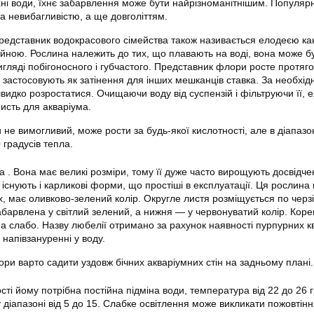
хні води, їхнє забарвлення може бути найрізноманітнішим. Популярн
а невибагливістю, а ще довголіттям.
представник водокрасового сімейства також називається елодеєю к
айною. Рослина належить до тих, що плавають на воді, вона може б
гляді побігоносного і губчастого. Представник флори росте протяг
о застосовують як затінення для інших мешканців ставка. За необхід
видко розростатися. Очищаючи воду від суспензій і фільтруючи її, 
исть для акваріума.
не вимогливий, може рости за будь-якої кислотності, але в діапазо
 градусів тепла.
 . Вона має великі розміри, тому її дуже часто вирощують досвідче
м існують і карликові форми, що простіші в експлуатації. Ця рослина
, має оливково-зелений колір. Округле листя розміщується по черзі
абарвлена у світлий зелений, а нижня — у червонуватий колір. Кор
а слабо. Назву любелії отримано за рахунок наявності пурпурних кв
напівзануренні у воду.
ори варто садити уздовж бічних
акваріумних
стін на задньому плані.
ті йому потрібна постійна підміна води, температура від 22 до 26 г
у діапазоні від 5 до 15. Слабке освітлення може викликати пожовтін