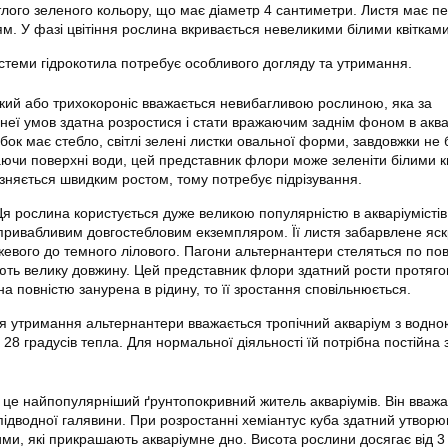
тлого зеленого кольору, що має діаметр 4 сантиметри. Листя має п
тям. У фазі цвітіння рослина вкривається невеликими білими квітками
стеми гідрокотила потребує особливого догляду та утримання.
кий або трихокороніс вважається невибагливою рослиною, яка за
неї умов здатна розростися і стати вражаючим заднім фоном в аква
ок має стебло, світлі зелені листки овальної форми, завдовжки не 
аючи поверхні води, цей представник флори може зеленіти білими к
ізняється швидким ростом, тому потребує підрізування.
я рослина користується дуже великою популярністю в акваріумістів,
 привабливим довгостебловим екземпляром. Її листя забарвлене яс
ожевого до темного лілового. Пагони альтернантери стеляться по по
ають велику довжину. Цей представник флори здатний рости протяго
а повністю занурена в рідину, то її зростання сповільнюється.
я утримання альтернантери вважається тропічний акваріум з водно
28 градусів тепла. Для нормальної діяльності їй потрібна постійна 
 це найпопулярніший ґрунтопокривний житель акваріумів. Він вважа
підводної галявини. При розростанні хеміантус куба здатний утворю
ими, які прикрашають акваріумне дно. Висота рослини досягає від 3