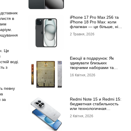
едставник
iРhone 17 Рro Мax 256 та
 листя в
iРhone 18 Рro Мax: коли
авим
флагман — це більше, ніж
аріум.
просто характеристики
2 Травня, 2026
рощування
н
. Це
м
Емоції в подарунок: Як
ткій воді.
здивувати близьких
ть з
творчими наборами та
скретч-постерами
16 Квітня, 2026
ть певну
ва
Redmi Note 15 и Redmi 15:
 за
бюджетная стабильность
или технологичная
новинка?
2 Квітня, 2026