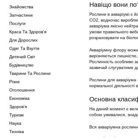
Навіщо вони по
Знайомства
Рослини в акваріумі є й
Запчастини
СО2, водночас виробляю
Послуги
акваріума якісно нейтр
Краса Та Здоров'я
умови правильного вибо
розраховувати на біолог
Для Дорослих
Одяг Та Взуття
Акваріумну флору можн
вирізняються пишністю,
Дитячий Світ
Рослинність особливо а
Будівництво
зазвичай слугуватиме д
Тварини Та Рослини
Рослини для акваріума 
Різне
нормальної діяльності 
Оголошення
Основна класиф
Економіка
Здоров'я
На даний момент є вели
собою уживалися, знадо
Туризм
Наука
Вся акваріумна рослинні
Техніка