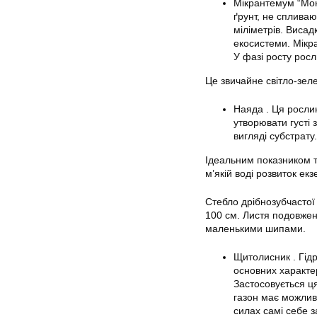
Мікрантемум “Мон
ґрунт, не сплива
міліметрів. Висад
екосистеми. Мікр
У фазі росту рос
Це звичайне світло-зел
Наяда . Ця росли
утворювати густі 
вигляді субстрат
Ідеальним показником т
м’якій воді розвиток е
Стебло дрібнозубчастої 
100 см. Листя подовжене
маленькими шипами.
Щитолисник . Гід
основних характер
Застосовується ця
газон має можливі
силах самі себе 