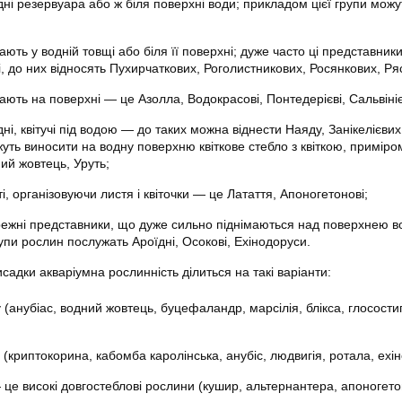
 дні резервуара або ж біля поверхні води; прикладом цієї групи можу
вають у водній товщі або біля її поверхні; дуже часто ці представни
ті, до них відносять Пухирчаткових, Роголистникових, Росянкових, Ря
вають на поверхні — це Азолла, Водокрасові, Понтедерієві, Сальвініє
дні, квітучі під водою — до таких можна віднести Наяду, Занікелієвих
ть виносити на водну поверхню квіткове стебло з квіткою, приміро
ий жовтець, Уруть;
ті, організовуючи листя і квіточки — це Латаття, Апоногетонові;
режні представники, що дуже сильно піднімаються над поверхнею в
рупи
рослин
послужать Ароїдні, Осокові, Ехінодоруси.
исадки акваріумна рослинність ділиться на такі варіанти:
(анубіас, водний жовтець, буцефаландр, марсілія, блікса, глосости
(криптокорина, кабомба каролінська, анубіс, людвигія, ротала, ехін
 це високі довгостеблові рослини (кушир, альтернантера, апоногето