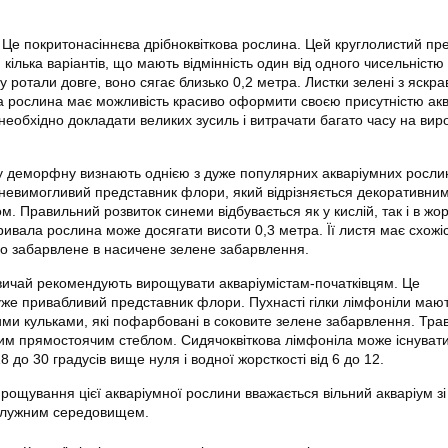
. Це покритонасіннєва дрібноквіткова рослина. Цей круглолистий пр
ілька варіантів, що мають відмінність один від одного чисельністю
у ротали довге, воно сягає близько 0,2 метра. Листки зелені з яскр
а рослина має можливість красиво оформити своєю присутністю акв
 необхідно докладати великих зусиль і витрачати багато часу на ви
лу деморфну визнають однією з дуже популярних
акваріумних росли
невимогливий представник флори, який відрізняється декоративни
м. Правильний розвиток синеми відбувається як у кислій, так і в жорс
ивала рослина може досягати висоти 0,3 метра. Її листя має схожіс
о забарвлене в насичене зелене забарвлення.
азвичай рекомендують вирощувати акваріумістам-початківцям. Це
уже привабливий представник флори. Пухнасті гілки лімфоніли маю
ими кульками, які пофарбовані в соковите зелене забарвлення. Тра
гим прямостоячим стеблом. Сидячоквіткова лімфоніла може існувати
8 до 30 градусів вище нуля і водної жорсткості від 6 до 12.
ощування цієї акваріумної рослини вважається вільний акваріум зі
олужним середовищем.