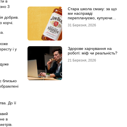
ти в
зно 3
Стара школа смаку: за що
ми насправді
ія добрив.
переплачуємо, купуючи
легендарні бренди
 корчі.
31 Березня, 2026
а.
може
Здорове харчування на
ресту і у
роботі: міф чи реальність?
21 Березня, 2026
 дуже
є близько
 обрамлені
ва. До її
равий
 не в
метрів.