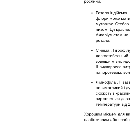
рослини.
Ротала індійська 
флори може мати к
мутовках. Стебло 
низом. Ця красив
Акваріумістам не
ротали.
Сінема . Гігрофі
довгостебельний 
зовнішнім виглядо
Швидкоросла витр
папоротевим, вон
Лімнофіла . Її з
невимогливий і д
схожість з красив
вирізняється дов
температури від 1
Хорошим місцем для вир
слабокислим або слаб