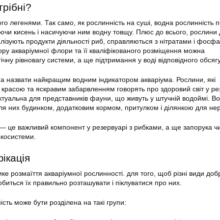
трібні?
ого легенями. Так само, як рослинність на суші, водна рослинність 
чи кисень і насичуючи ним водну товщу. Плюс до всього, рослини
алізують продукти діяльності риб, справляються з нітратами і фосф
ру акваріумної флори та її кваліфікованого розміщення можна
ічну рівновагу системи, а ще підтримання у воді відповідного обсяг
а назвати найкращим водним індикатором акваріума. Рослини, які
 красою та яскравим забарвленням говорять про здоровий світ у ре
ктуальна для представників фауни, що живуть у штучній водоймі. В
ля них будинком, додатковим кормом, притулком і ділянкою для нер
— це важливий компонент у резервуарі з рибками, а ще запорука чи
екосистеми.
ікація
ке розмаїття акваріумної рослинності. для того, щоб різні
види
добр
биться їх правильно розташувати і піклуватися про них.
сть може бути розділена на такі групи: