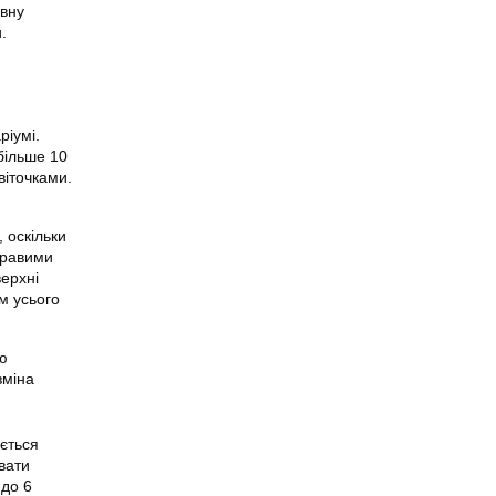
евну
.
ріумі.
більше 10
віточками.
 оскільки
кравими
верхні
м усього
ю
зміна
ється
вати
 до 6