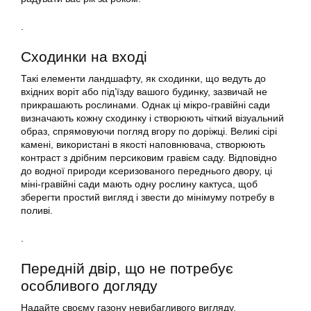
.
Сходинки на вході
Такі елементи ландшафту, як сходинки, що ведуть до
вхідних воріт або під’їзду вашого будинку, зазвичай не
прикрашають рослинами. Однак ці мікро-гравійні сади
визначають кожну сходинку і створюють чіткий візуальний
образ, спрямовуючи погляд вгору по доріжці. Великі сірі
камені, використані в якості наповнювача, створюють
контраст з дрібним персиковим гравієм саду. Відповідно
до водної природи ксеризованого переднього двору, ці
міні-гравійні сади мають одну рослину кактуса, щоб
зберегти простий вигляд і звести до мінімуму потребу в
поливі.
.
Передній двір, що не потребує
особливого догляду
Надайте своєму газону невибагливого вигляду,