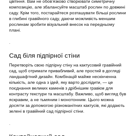
цвітіння. Вам не обов’язково створювати симетричну
композицію, але збалансуйте масштаб рослин по довжині
саду. Крім того, постарайтеся розташувати більші рослини
в глибині гравійного саду, даючи можливість меншим
рослинам зробити візуальний внесок на передньому
плані.
.
Сад біля підпірної стіни
Перетворіть свою підпірну стіну на кактусовий гравійний
сад, щоб отримати привабливий, але простий в догляді
ландшафтний дизайн. Комбінацій майже нескінченна
кількість, але одна з ідей, яку варто дослідити, — це
поєднання великих каменів з дрібнішим гравієм для
контрасту текстури та масштабу. Важливо, щоб вигляд був
яскравим, а не тьмяним і монотонним. Цього можна
досягти за допомогою різноманітних кактусів, які додають
зелені в гравійний сад підпірної стіни.
.