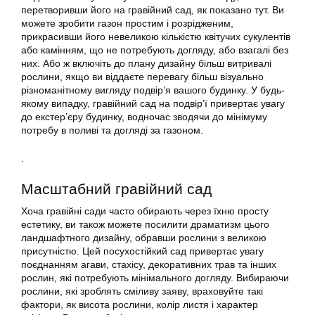
перетворивши його на гравійний сад, як показано тут. Ви
можете зробити газон простим і розрідженим,
прикрасивши його невеликою кількістю квітучих сукулентів
або камінням, що не потребують догляду, або взагалі без
них. Або ж включіть до плану дизайну більш витривалі
рослини, якщо ви віддаєте перевагу більш візуально
різноманітному вигляду подвір’я вашого будинку. У будь-
якому випадку, гравійний сад на подвір’ї привертає увагу
до екстер’єру будинку, водночас зводячи до мінімуму
потребу в поливі та догляді за газоном.
.
Масштабний гравійний сад
Хоча гравійні сади часто обирають через їхню просту
естетику, ви також можете посилити драматизм цього
ландшафтного дизайну, обравши рослини з великою
присутністю. Цей посухостійкий сад привертає увагу
поєднанням агави, стахісу, декоративних трав та інших
рослин, які потребують мінімального догляду. Вибираючи
рослини, які зроблять сміливу заяву, враховуйте такі
фактори, як висота рослини, колір листя і характер