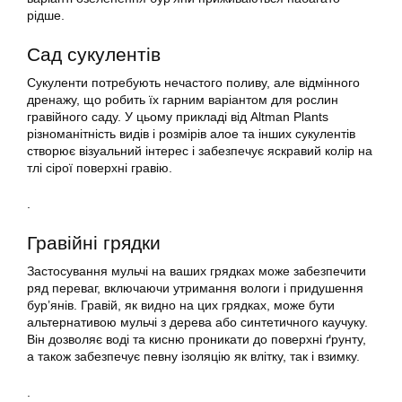
рідше.
Сад сукулентів
Сукуленти потребують нечастого поливу, але відмінного
дренажу, що робить їх гарним варіантом для рослин
гравійного саду. У цьому прикладі від Altman Plants
різноманітність видів і розмірів алое та інших сукулентів
створює візуальний інтерес і забезпечує яскравий колір на
тлі сірої поверхні гравію.
.
Гравійні грядки
Застосування мульчі на ваших грядках може забезпечити
ряд переваг, включаючи утримання вологи і придушення
бур’янів. Гравій, як видно на цих грядках, може бути
альтернативою мульчі з дерева або синтетичного каучуку.
Він дозволяє воді та кисню проникати до поверхні ґрунту,
а також забезпечує певну ізоляцію як влітку, так і взимку.
.