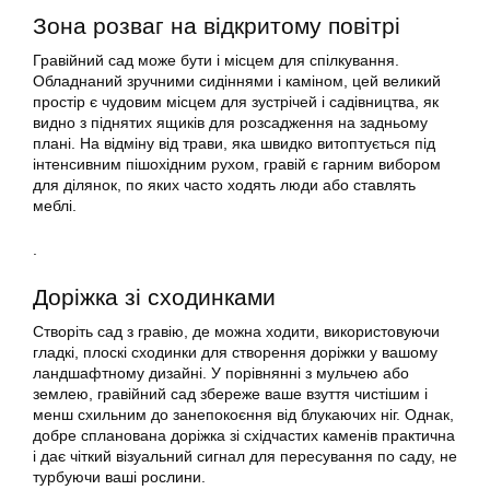
Зона розваг на відкритому повітрі
Гравійний сад може бути і місцем для спілкування.
Обладнаний зручними сидіннями і каміном, цей великий
простір є чудовим місцем для зустрічей і садівництва, як
видно з піднятих ящиків для розсадження на задньому
плані. На відміну від трави, яка швидко витоптується під
інтенсивним пішохідним рухом, гравій є гарним вибором
для ділянок, по яких часто ходять люди або ставлять
меблі.
.
Доріжка зі сходинками
Створіть сад з гравію, де можна ходити, використовуючи
гладкі, плоскі сходинки для створення доріжки у вашому
ландшафтному дизайні. У порівнянні з мульчею або
землею, гравійний сад збереже ваше взуття чистішим і
менш схильним до занепокоєння від блукаючих ніг. Однак,
добре спланована доріжка зі східчастих каменів практична
і дає чіткий візуальний сигнал для пересування по саду, не
турбуючи ваші рослини.