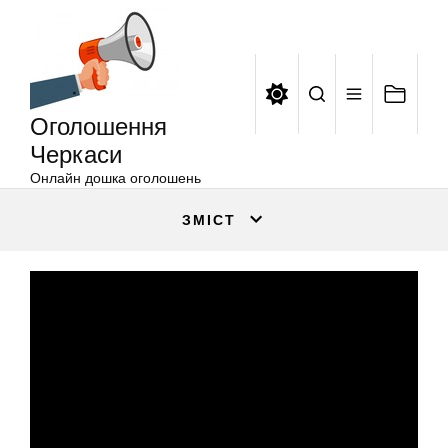
Оголошення
Перейти
Черкаси
до
вмісту
Оголошення
Черкаси
Онлайн дошка оголошень
ЗМІСТ