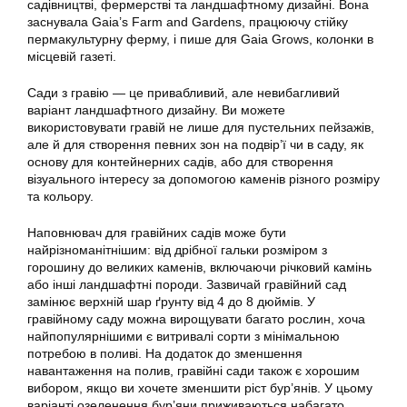
садівництві, фермерстві та ландшафтному дизайні. Вона
заснувала Gaia’s Farm and Gardens, працюючу стійку
пермакультурну ферму, і пише для Gaia Grows, колонки в
місцевій газеті.
Сади з гравію — це привабливий, але невибагливий
варіант ландшафтного дизайну. Ви можете
використовувати гравій не лише для пустельних пейзажів,
але й для створення певних зон на подвір’ї чи в саду, як
основу для контейнерних садів, або для створення
візуального інтересу за допомогою каменів різного розміру
та кольору.
Наповнювач для гравійних садів може бути
найрізноманітнішим: від дрібної гальки розміром з
горошину до великих каменів, включаючи річковий камінь
або інші ландшафтні породи. Зазвичай гравійний сад
замінює верхній шар ґрунту від 4 до 8 дюймів. У
гравійному саду можна вирощувати багато рослин, хоча
найпопулярнішими є витривалі сорти з мінімальною
потребою в поливі. На додаток до зменшення
навантаження на полив, гравійні сади також є хорошим
вибором, якщо ви хочете зменшити ріст бур’янів. У цьому
варіанті озеленення бур’яни приживаються набагато