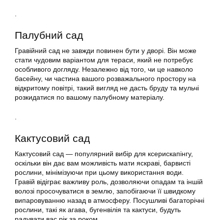
.
Палубний сад
Гравійний сад не завжди повинен бути у дворі. Він може
стати чудовим варіантом для тераси, який не потребує
особливого догляду. Незалежно від того, чи це навколо
басейну, чи частина вашого розважального простору на
відкритому повітрі, такий вигляд не дасть бруду та мульчі
розкидатися по вашому палубному матеріалу.
.
Кактусовий сад
Кактусовий сад — популярний вибір для ксерискапінгу,
оскільки він дає вам можливість мати яскраві, барвисті
рослини, мінімізуючи при цьому використання води.
Гравій відіграє важливу роль, дозволяючи опадам та іншій
волозі просочуватися в землю, запобігаючи її швидкому
випаровуванню назад в атмосферу. Посушливі багаторічні
рослини, такі як агава, бугенвілія та кактуси, будуть
радувати вас рік за роком.