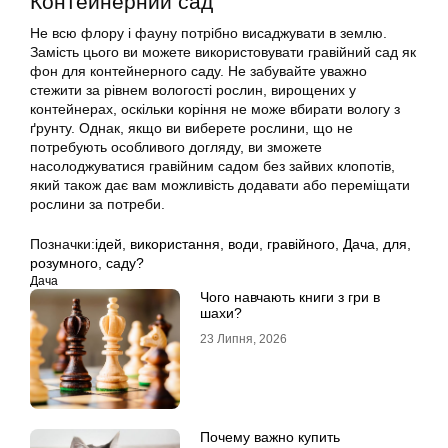
Контейнерний сад
Не всю флору і фауну потрібно висаджувати в землю.
Замість цього ви можете використовувати гравійний сад як
фон для контейнерного саду. Не забувайте уважно
стежити за рівнем вологості рослин, вирощених у
контейнерах, оскільки коріння не може вбирати вологу з
ґрунту. Однак, якщо ви виберете рослини, що не
потребують особливого догляду, ви зможете
насолоджуватися гравійним садом без зайвих клопотів,
який також дає вам можливість додавати або переміщати
рослини за потреби.
Позначки:
ідей
,
використання
,
води
,
гравійного
,
Дача
,
для
,
розумного
,
саду?
Дача
Чого навчають книги з гри в
шахи?
23 Липня, 2026
Почему важно купить