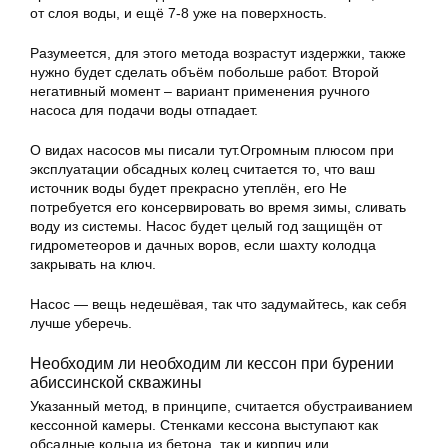
от слоя воды, и ещё 7-8 уже на поверхность.
Разумеется, для этого метода возрастут издержки, также
нужно будет сделать объём побольше работ. Второй
негативный момент – вариант применения ручного
насоса для подачи воды отпадает.
О видах насосов мы писали тут.Огромным плюсом при
эксплуатации обсадных колец считается то, что ваш
источник воды будет прекрасно утеплён, его Не
потребуется его консервировать во время зимы, сливать
воду из системы. Насос будет целый год защищён от
гидрометеоров и дачных воров, если шахту колодца
закрывать на ключ.
Насос — вещь недешёвая, так что задумайтесь, как себя
лучше уберечь.
Необходим ли необходим ли кессон при бурении
абиссинской скважины
Указанный метод, в принципе, считается обустраиванием
кессонной камеры. Стенками кессона выступают как
обсадные кольца из бетона, так и кирпич или