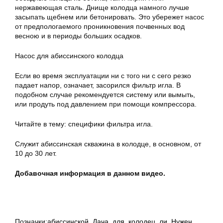
нержавеющая сталь. Днище колодца намного лучше
засыпать щебнем или бетонировать. Это убережет насос
от предпологаемого проникновения почвенных вод
весною и в периоды больших осадков.
Насос для абиссинского колодца
Если во время эксплуатации ни с того ни с сего резко
падает напор, означает, засорился фильтр игла. В
подобном случае рекомендуется систему или вымыть,
или продуть под давлением при помощи компрессора.
Читайте в тему: специфики фильтра игла.
Служит абиссинская скважина в колодце, в основном, от
10 до 30 лет.
Добавочная информация в данном видео.
Позначки:
абиссинской
,
Дача
,
для
,
колодец
,
ли
,
Нужен
,