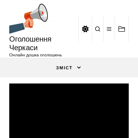
Оголошення
Перейти
Черкаси
до
вмісту
Оголошення
Черкаси
Онлайн дошка оголошень
ЗМІСТ