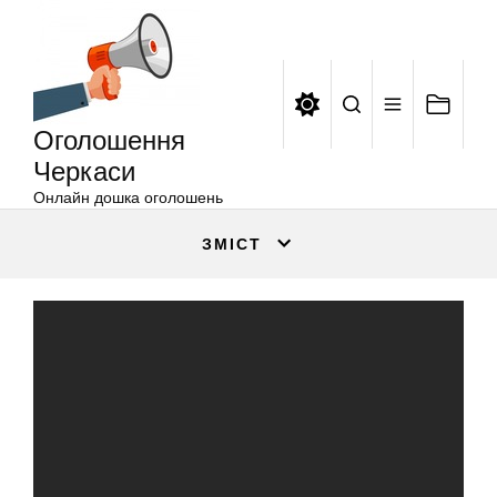
Оголошення
Перейти
Черкаси
до
вмісту
Оголошення
Черкаси
Онлайн дошка оголошень
ЗМІСТ